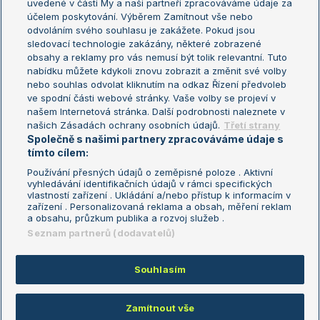
uvedené v části My a naši partneři zpracováváme údaje za
US Open
účelem poskytování. Výběrem Zamítnout vše nebo
odvoláním svého souhlasu je zakážete. Pokud jsou
Turnaj mistrů
sledovací technologie zakázány, některé zobrazené
Turnaj mistryň
obsahy a reklamy pro vás nemusí být tolik relevantní. Tuto
Aktualní trendy
nabídku můžete kdykoli znovu zobrazit a změnit své volby
nebo souhlas odvolat kliknutím na odkaz Řízení předvoleb
ve spodní části webové stránky. Vaše volby se projeví v
Fotbalové přestupy
našem Internetová stránka. Další podrobnosti naleznete v
Livesport Daily
našich Zásadách ochrany osobních údajů.
Třetí strany
Společně s našimi partnery zpracováváme údaje s
LS Prague Open
tímto cílem:
Používání přesných údajů o zeměpisné poloze . Aktivní
vyhledávání identifikačních údajů v rámci specifických
vlastností zařízení . Ukládání a/nebo přístup k informacím v
Podmínky užití
Nastavení soukromí
zařízení . Personalizovaná reklama a obsah, měření reklam
GDPR a žurnalistika
Reklama
a obsahu, průzkum publika a rozvoj služeb .
Informace o zpracování osobních
Kontakt
Seznam partnerů (dodavatelů)
údajů
Tiráž
Souhlasím
Copyright © 2008-2026 TenisPortal.cz. Využíváme zpravodajství ČTK.
Zamítnout vše