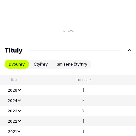
Tituly
Dvouhry
Čtyřhry
Smíšené čtyřhry
Rok
Turnaje
1
2026
2
2024
2
2023
1
2022
1
2021