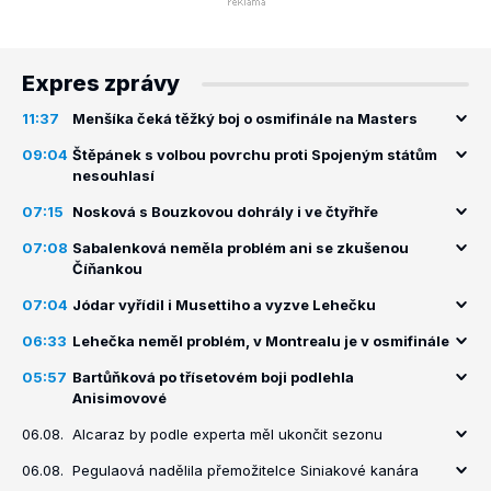
Expres zprávy
11:37
Menšíka čeká těžký boj o osmifinále na Masters
09:04
Štěpánek s volbou povrchu proti Spojeným státům
nesouhlasí
07:15
Nosková s Bouzkovou dohrály i ve čtyřhře
07:08
Sabalenková neměla problém ani se zkušenou
Číňankou
07:04
Jódar vyřídil i Musettiho a vyzve Lehečku
06:33
Lehečka neměl problém, v Montrealu je v osmifinále
05:57
Bartůňková po třísetovém boji podlehla
Anisimovové
06.08.
Alcaraz by podle experta měl ukončit sezonu
06.08.
Pegulaová nadělila přemožitelce Siniakové kanára