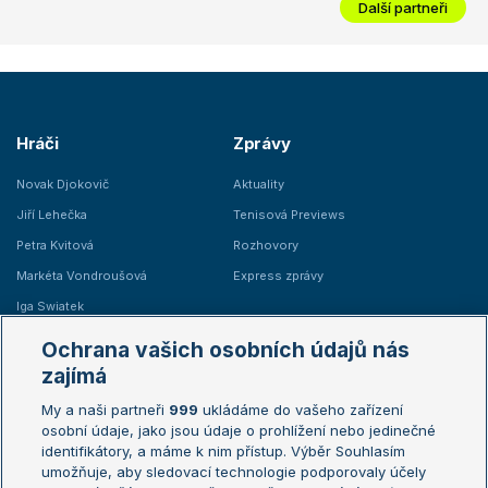
Další partneři
Hráči
Zprávy
Novak Djokovič
Aktuality
Jiří Lehečka
Tenisová Previews
Petra Kvitová
Rozhovory
Markéta Vondroušová
Express zprávy
Iga Swiatek
Marie Bouzková
Ochrana vašich osobních údajů nás
Žebříčky
Kalendář turnajů
zajímá
My a naši partneři
999
ukládáme do vašeho zařízení
Žebříček ATP (muži)
Australian Open
osobní údaje, jako jsou údaje o prohlížení nebo jedinečné
Žebříček WTA (ženy)
French Open
identifikátory, a máme k nim přístup. Výběr Souhlasím
umožňuje, aby sledovací technologie podporovaly účely
Sázkařský žebříček
Wimbledon