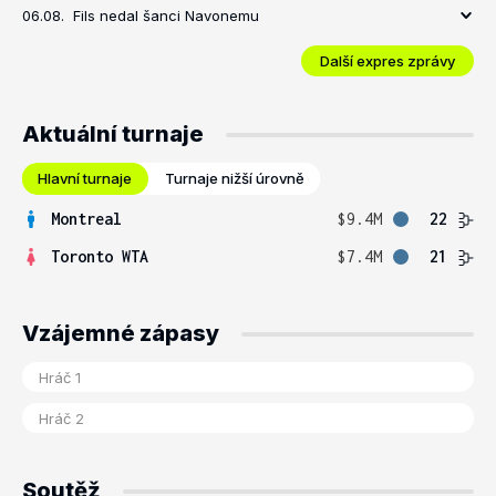
06.08.
Fils nedal šanci Navonemu
Další expres zprávy
Aktuální turnaje
Hlavní turnaje
Turnaje nižší úrovně
Montreal
$9.4M
22
Toronto WTA
$7.4M
21
Vzájemné zápasy
Soutěž