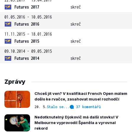
Futures 2017
skreč
01.05.2016 - 10.05.2016
Futures 2016
skreč
11.11.2015 - 18.01.2016
Futures 2015
skreč
09.10.2014 - 09.05.2015
Futures 2014
skreč
Zprávy
Chceš jít ven? V kvalifikaci French Open málem
došlo ke rvačce, zasahovat musel rozhodčí
20. 5.
Stalo se...
37 komentářů
Nedotknutelný Djokovič má další stovku! V
Melbourne vyprovodil Španěla a vyrovnal
rekord