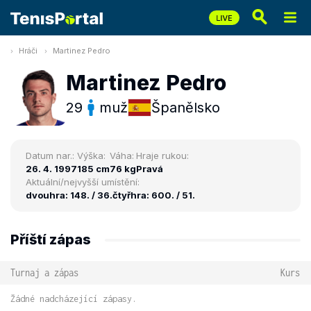
Hráči
Martinez Pedro
Martinez Pedro
29
muž
Španělsko
Datum nar.:
Výška:
Váha:
Hraje rukou:
26. 4. 1997
185 cm
76 kg
Pravá
Aktuální/nejvyšší umístění:
dvouhra: 148. / 36.
čtyřhra: 600. / 51.
Příští zápas
Turnaj a zápas
Kurs
Žádné nadcházející zápasy.