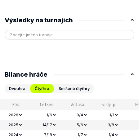
Výsledky na turnajích
Bilance hráče
Dvouhra
Čtyřhra
Smíšené čtyřhry
Rok
Celkem
Antuka
Tvrdý p.
H
2026
1/6
0/4
1/1
2025
14/17
5/6
3/8
2024
7/18
1/7
1/4