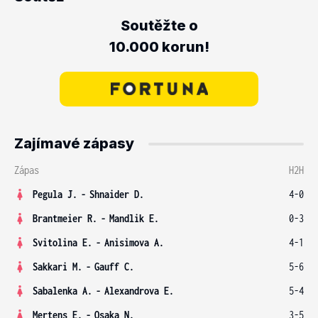
Soutěžte o
10.000 korun!
Zajímavé zápasy
Zápas
H2H
Pegula J.
-
Shnaider D.
4-0
Brantmeier R.
-
Mandlik E.
0-3
Svitolina E.
-
Anisimova A.
4-1
Sakkari M.
-
Gauff C.
5-6
Sabalenka A.
-
Alexandrova E.
5-4
Mertens E.
-
Osaka N.
3-5