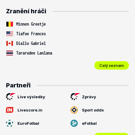
Zranění hráči
Minnen Greetje
Tiafoe Frances
Diallo Gabriel
Tararudee Lanlana
Celý seznam
Partneři
Live výsledky
Zprávy
Livescore.in
Sport odds
EuroFotbal
eFotbal