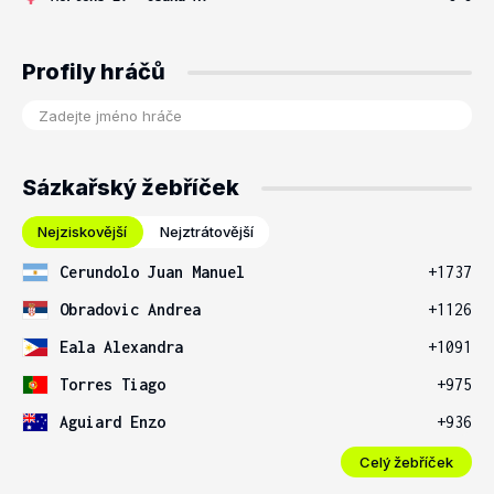
Profily hráčů
Sázkařský žebříček
Nejziskovější
Nejztrátovější
Cerundolo Juan Manuel
+1737
Obradovic Andrea
+1126
Eala Alexandra
+1091
Torres Tiago
+975
Aguiard Enzo
+936
Celý žebříček