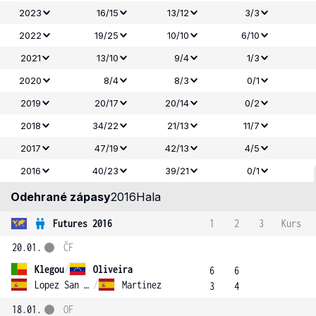
2023
16/15
13/12
3/3
2022
19/25
10/10
6/10
2021
13/10
9/4
1/3
2020
8/4
8/3
0/1
2019
20/17
20/14
0/2
2018
34/22
21/13
11/7
2017
47/19
42/13
4/5
2016
40/23
39/21
0/1
Odehrané zápasy
2016
Hala
Futures 2016
1
2
3
Kurs
20.01.
ČF
Klegou
/
Oliveira
6
6
Lopez San Martin
/
Martinez
3
4
18.01.
OF