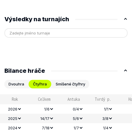
Výsledky na turnajích
Bilance hráče
Dvouhra
Čtyřhra
Smíšené čtyřhry
Rok
Celkem
Antuka
Tvrdý p.
H
2026
1/6
0/4
1/1
2025
14/17
5/6
3/8
2024
7/18
1/7
1/4