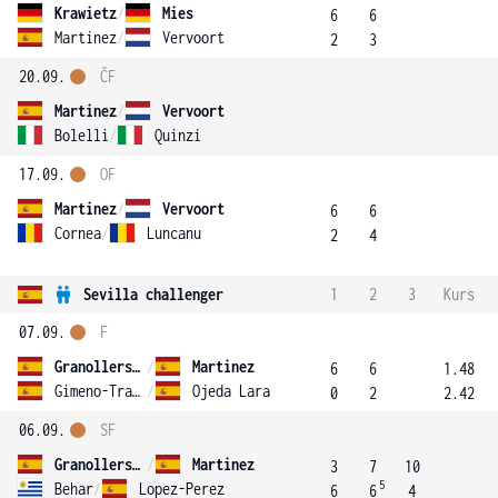
Krawietz
/
Mies
6
6
Martinez
/
Vervoort
2
3
20.09.
ČF
Martinez
/
Vervoort
Bolelli
/
Quinzi
17.09.
OF
Martinez
/
Vervoort
6
6
Cornea
/
Luncanu
2
4
Sevilla challenger
1
2
3
Kurs
07.09.
F
Granollers-Pujol
/
Martinez
6
6
1.48
Gimeno-Traver
/
Ojeda Lara
0
2
2.42
06.09.
SF
Granollers-Pujol
/
Martinez
3
7
10
5
Behar
/
Lopez-Perez
6
6
4