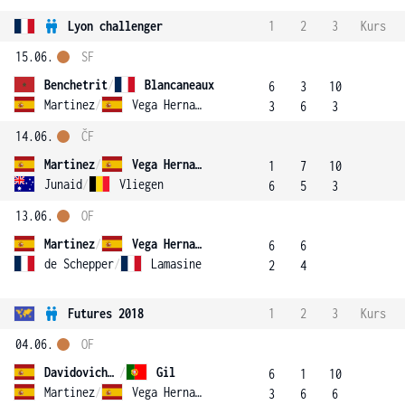
Lyon challenger
1
2
3
Kurs
15.06.
SF
Benchetrit
/
Blancaneaux
6
3
10
Martinez
/
Vega Hernandez
3
6
3
14.06.
ČF
Martinez
/
Vega Hernandez
1
7
10
Junaid
/
Vliegen
6
5
3
13.06.
OF
Martinez
/
Vega Hernandez
6
6
de Schepper
/
Lamasine
2
4
Futures 2018
1
2
3
Kurs
04.06.
OF
Davidovich Fokina
/
Gil
6
1
10
Martinez
/
Vega Hernandez
3
6
6