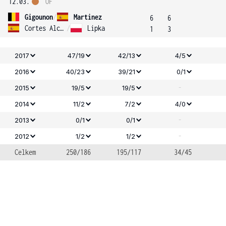
12.03.
OF
Gigounon
/
Martinez
6
6
Cortes Alcaraz
/
Lipka
1
3
2017
47/19
42/13
4/5
2016
40/23
39/21
0/1
-
2015
19/5
19/5
2014
11/2
7/2
4/0
-
2013
0/1
0/1
-
2012
1/2
1/2
Celkem
250/186
195/117
34/45