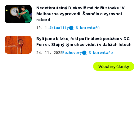
Nedotknutelný Djokovič má další stovku! V
Melbourne vyprovodil Španěla a vyrovnal
rekord
19. 1.
Aktuality
6 komentářů
Byli jsme blízko, řekl po finálové porážce v DC
Ferrer. Stejný tým chce vidět i v dalších letech
24. 11. 2025
Rozhovory
3 komentáře
Všechny články