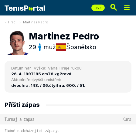
Hráči
Martinez Pedro
Martinez Pedro
29
muž
Španělsko
Datum nar.:
Výška:
Váha:
Hraje rukou:
26. 4. 1997
185 cm
76 kg
Pravá
Aktuální/nejvyšší umístění:
dvouhra: 148. / 36.
čtyřhra: 600. / 51.
Příští zápas
Turnaj a zápas
Kurs
Žádné nadcházející zápasy.