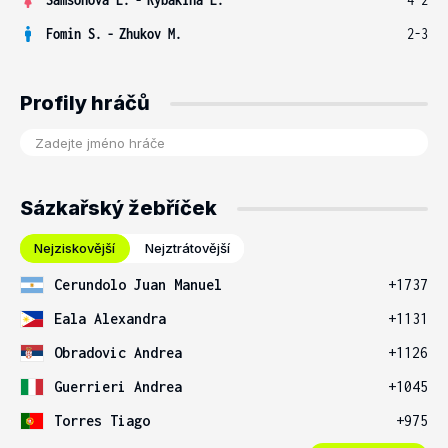
Fomin S.
-
Zhukov M.
2-3
Profily hráčů
Sázkařský žebříček
Nejziskovější
Nejztrátovější
Cerundolo Juan Manuel
+1737
Eala Alexandra
+1131
Obradovic Andrea
+1126
Guerrieri Andrea
+1045
Torres Tiago
+975