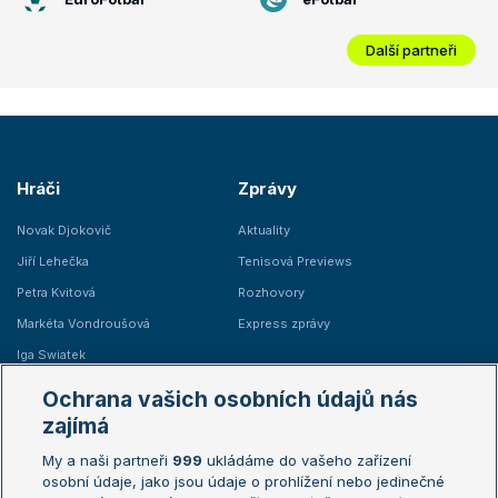
Další partneři
Hráči
Zprávy
Novak Djokovič
Aktuality
Jiří Lehečka
Tenisová Previews
Petra Kvitová
Rozhovory
Markéta Vondroušová
Express zprávy
Iga Swiatek
Marie Bouzková
Ochrana vašich osobních údajů nás
Žebříčky
Kalendář turnajů
zajímá
My a naši partneři
999
ukládáme do vašeho zařízení
Žebříček ATP (muži)
Australian Open
osobní údaje, jako jsou údaje o prohlížení nebo jedinečné
Žebříček WTA (ženy)
French Open