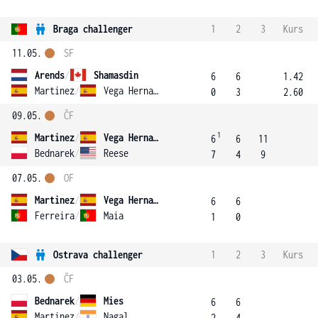
Braga challenger
1
2
3
Kurs
11.05.
SF
Arends
/
Shamasdin
6
6
1.42
Martinez
/
Vega Hernandez
0
3
2.60
09.05.
ČF
1
Martinez
/
Vega Hernandez
6
6
11
Bednarek
/
Reese
7
4
9
07.05.
OF
Martinez
/
Vega Hernandez
6
6
Ferreira
/
Maia
1
0
Ostrava challenger
1
2
3
Kurs
03.05.
ČF
Bednarek
/
Mies
6
6
Martinez
/
Nagal
2
4