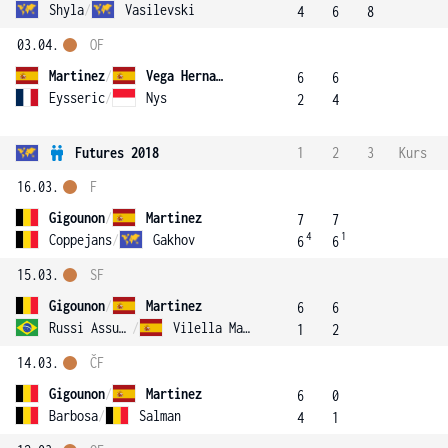
Shyla
/
Vasilevski
4
6
8
03.04.
OF
Martinez
/
Vega Hernandez
6
6
Eysseric
/
Nys
2
4
Futures 2018
1
2
3
Kurs
16.03.
F
Gigounon
/
Martinez
7
7
4
1
Coppejans
/
Gakhov
6
6
15.03.
SF
Gigounon
/
Martinez
6
6
Russi Assumpcao
/
Vilella Martinez
1
2
14.03.
ČF
Gigounon
/
Martinez
6
0
Barbosa
/
Salman
4
1