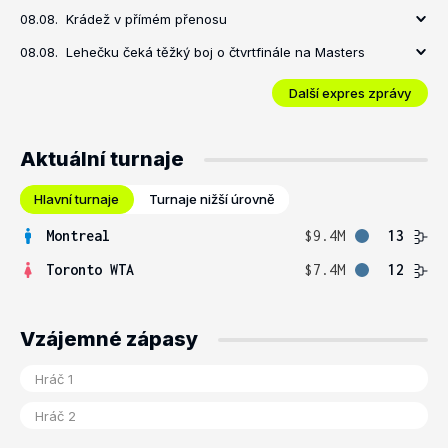
08.08.
Krádež v přímém přenosu
08.08.
Lehečku čeká těžký boj o čtvrtfinále na Masters
Další expres zprávy
Aktuální turnaje
Hlavní turnaje
Turnaje nižší úrovně
Montreal
$9.4M
13
Toronto WTA
$7.4M
12
Vzájemné zápasy