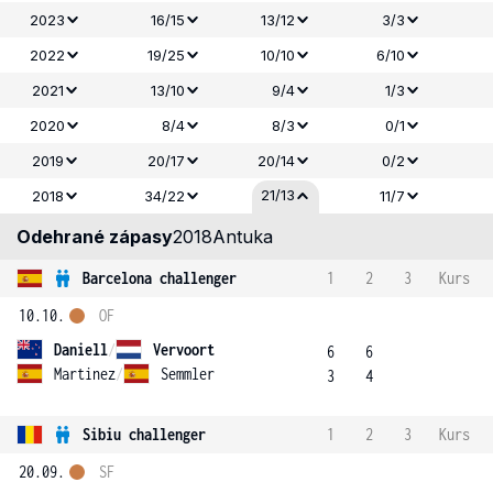
2023
16/15
13/12
3/3
2022
19/25
10/10
6/10
2021
13/10
9/4
1/3
2020
8/4
8/3
0/1
2019
20/17
20/14
0/2
21/13
2018
34/22
11/7
Odehrané zápasy
2018
Antuka
Barcelona challenger
1
2
3
Kurs
10.10.
OF
Daniell
/
Vervoort
6
6
Martinez
/
Semmler
3
4
Sibiu challenger
1
2
3
Kurs
20.09.
SF