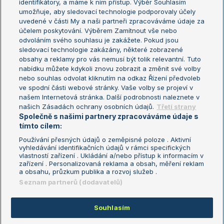
identifikátory, a máme k nim přístup. Výběr Souhlasím
umožňuje, aby sledovací technologie podporovaly účely
Sázkařský žebříček
Wimbledon
uvedené v části My a naši partneři zpracováváme údaje za
US Open
účelem poskytování. Výběrem Zamítnout vše nebo
odvoláním svého souhlasu je zakážete. Pokud jsou
Turnaj mistrů
sledovací technologie zakázány, některé zobrazené
Turnaj mistryň
obsahy a reklamy pro vás nemusí být tolik relevantní. Tuto
Aktualní trendy
nabídku můžete kdykoli znovu zobrazit a změnit své volby
nebo souhlas odvolat kliknutím na odkaz Řízení předvoleb
ve spodní části webové stránky. Vaše volby se projeví v
Fotbalové přestupy
našem Internetová stránka. Další podrobnosti naleznete v
Livesport Daily
našich Zásadách ochrany osobních údajů.
Třetí strany
Společně s našimi partnery zpracováváme údaje s
LS Prague Open
tímto cílem:
Používání přesných údajů o zeměpisné poloze . Aktivní
vyhledávání identifikačních údajů v rámci specifických
vlastností zařízení . Ukládání a/nebo přístup k informacím v
Podmínky užití
Nastavení soukromí
zařízení . Personalizovaná reklama a obsah, měření reklam
GDPR a žurnalistika
Reklama
a obsahu, průzkum publika a rozvoj služeb .
Informace o zpracování osobních
Kontakt
Seznam partnerů (dodavatelů)
údajů
Tiráž
Souhlasím
Copyright © 2008-2026 TenisPortal.cz. Využíváme zpravodajství ČTK.