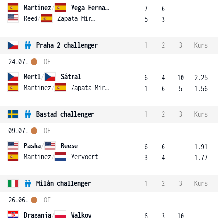
Martinez
/
Vega Hernandez
7
6
Reed
/
Zapata Miralles
5
3
Praha 2 challenger
1
2
3
Kurs
24.07.
OF
Mertl
/
Šátral
6
4
10
2.25
Martinez
/
Zapata Miralles
1
6
5
1.56
Bastad challenger
1
2
3
Kurs
09.07.
OF
Pasha
/
Reese
6
6
1.91
Martinez
/
Vervoort
3
4
1.77
Milán challenger
1
2
3
Kurs
26.06.
OF
Draganja
/
Walkow
6
3
10