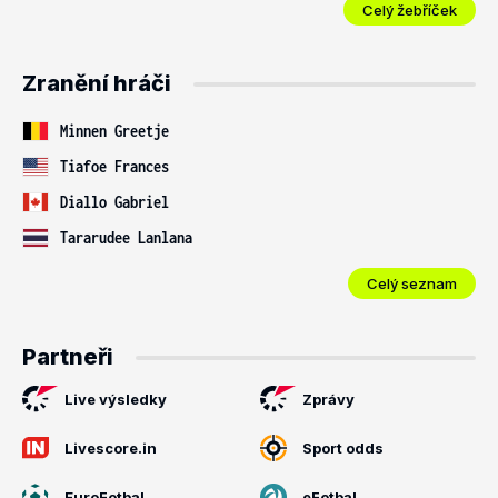
Celý žebříček
Zranění hráči
Minnen Greetje
Tiafoe Frances
Diallo Gabriel
Tararudee Lanlana
Celý seznam
Partneři
Live výsledky
Zprávy
Livescore.in
Sport odds
EuroFotbal
eFotbal