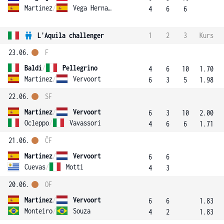
Martinez
/
Vega Hernandez
4
6
6
L'Aquila challenger
1
2
3
Kurs
23.06.
F
Baldi
/
Pellegrino
4
6
10
1.70
Martinez
/
Vervoort
6
3
5
1.98
22.06.
SF
Martinez
/
Vervoort
6
3
10
2.00
Ocleppo
/
Vavassori
4
6
6
1.71
21.06.
ČF
Martinez
/
Vervoort
6
6
Cuevas
/
Motti
4
3
20.06.
OF
Martinez
/
Vervoort
6
6
1.83
Monteiro
/
Souza
4
2
1.83