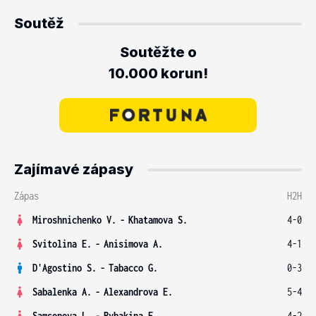
Soutěž
Soutěžte o
10.000 korun!
Zajímavé zápasy
Zápas
H2H
Miroshnichenko V.
-
Khatamova S.
4-0
Svitolina E.
-
Anisimova A.
4-1
D'Agostino S.
-
Tabacco G.
0-3
Sabalenka A.
-
Alexandrova E.
5-4
Samsonova L.
-
Rybakina E.
4-2