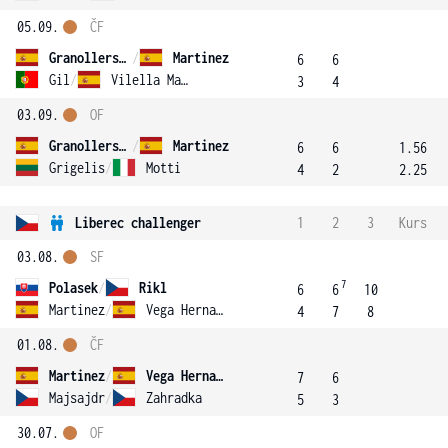
05.09.
ČF
Granollers-Pujol
/
Martinez
6
6
Gil
/
Vilella Martinez
3
4
03.09.
OF
Granollers-Pujol
/
Martinez
6
6
1.56
Grigelis
/
Motti
4
2
2.25
Liberec challenger
1
2
3
Kurs
03.08.
SF
7
Polasek
/
Rikl
6
6
10
Martinez
/
Vega Hernandez
4
7
8
01.08.
ČF
Martinez
/
Vega Hernandez
7
6
Majsajdr
/
Zahradka
5
3
30.07.
OF