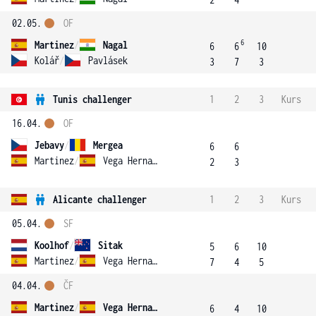
02.05.
OF
6
Martinez
/
Nagal
6
6
10
Kolář
/
Pavlásek
3
7
3
Tunis challenger
1
2
3
Kurs
16.04.
OF
Jebavy
/
Mergea
6
6
Martinez
/
Vega Hernandez
2
3
Alicante challenger
1
2
3
Kurs
05.04.
SF
Koolhof
/
Sitak
5
6
10
Martinez
/
Vega Hernandez
7
4
5
04.04.
ČF
Martinez
/
Vega Hernandez
6
4
10