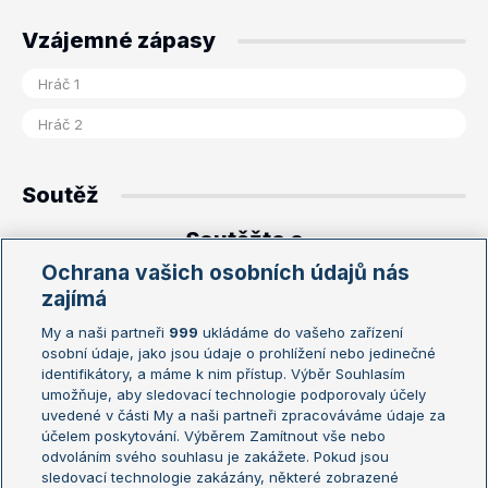
Vzájemné zápasy
Soutěž
Soutěžte o
Ochrana vašich osobních údajů nás
10.000 korun!
zajímá
My a naši partneři
999
ukládáme do vašeho zařízení
osobní údaje, jako jsou údaje o prohlížení nebo jedinečné
identifikátory, a máme k nim přístup. Výběr Souhlasím
umožňuje, aby sledovací technologie podporovaly účely
uvedené v části My a naši partneři zpracováváme údaje za
Zajímavé zápasy
účelem poskytování. Výběrem Zamítnout vše nebo
odvoláním svého souhlasu je zakážete. Pokud jsou
Zápas
H2H
sledovací technologie zakázány, některé zobrazené