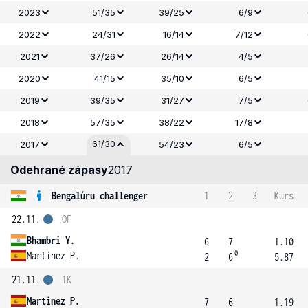
2023
51/35
39/25
6/9
2022
24/31
16/14
7/12
2021
37/26
26/14
4/5
2020
41/15
35/10
6/5
2019
39/35
31/27
7/5
2018
57/35
38/22
17/8
61/30
2017
54/23
6/5
Odehrané zápasy
2017
Bengalúru challenger
1
2
3
Kurs
22.11.
OF
Bhambri Y.
6
7
1.10
0
Martinez P.
2
6
5.87
21.11.
1K
Martinez P.
7
6
1.19