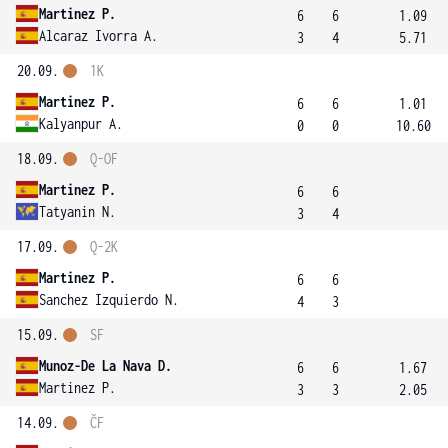
Martinez P.
6
6
1.09
Alcaraz Ivorra A.
3
4
5.71
20.09.
1K
Martinez P.
6
6
1.01
Kalyanpur A.
0
0
10.60
18.09.
Q-OF
Martinez P.
6
6
Tatyanin N.
3
4
17.09.
Q-2K
Martinez P.
6
6
Sanchez Izquierdo N.
4
3
15.09.
SF
Munoz-De La Nava D.
6
6
1.67
Martinez P.
3
3
2.05
14.09.
ČF