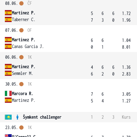
08.06.
ČF
Martinez P.
5
6
6
1.72
Taberner C.
7
3
0
1.96
07.06.
OF
Martinez P.
6
6
1.04
Canas Garcia J.
0
1
8.01
06.06.
1K
Martinez P.
4
6
6
1.36
Semmler M.
6
2
0
2.83
30.05.
1K
Marcora R.
7
6
3.05
Martinez P.
5
4
1.27
Šymkent challenger
1
2
3
Kurs
23.05.
1K
O'Connell C.