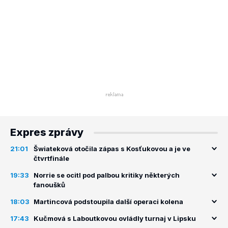
Expres zprávy
21:01
Šwiateková otočila zápas s Kosťukovou a je ve
čtvrtfinále
19:33
Norrie se ocitl pod palbou kritiky některých
fanoušků
18:03
Martincová podstoupila další operaci kolena
17:43
Kučmová s Laboutkovou ovládly turnaj v Lipsku