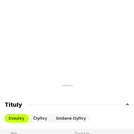
Tituly
Dvouhry
Čtyřhry
Smíšené čtyřhry
Rok
Turnaje