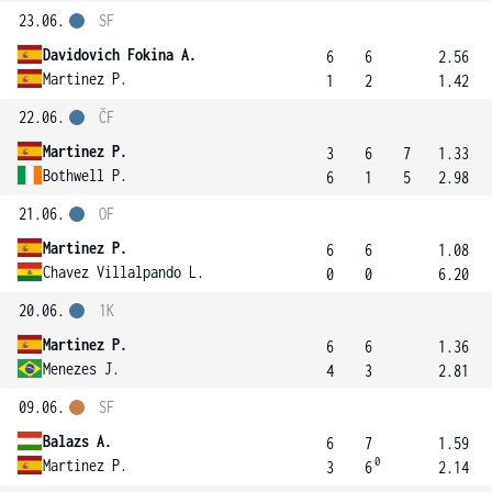
23.06.
SF
Davidovich Fokina A.
6
6
2.56
Martinez P.
1
2
1.42
22.06.
ČF
Martinez P.
3
6
7
1.33
Bothwell P.
6
1
5
2.98
21.06.
OF
Martinez P.
6
6
1.08
Chavez Villalpando L.
0
0
6.20
20.06.
1K
Martinez P.
6
6
1.36
Menezes J.
4
3
2.81
09.06.
SF
Balazs A.
6
7
1.59
0
Martinez P.
3
6
2.14