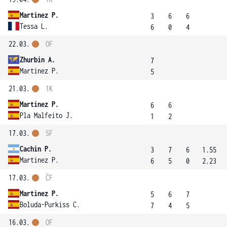
Martinez P.
3
6
6
Tessa L.
6
0
4
22.03.
OF
Zhurbin A.
7
Martinez P.
5
21.03.
1K
Martinez P.
6
6
Pla Malfeito J.
1
2
17.03.
SF
Cachin P.
3
7
6
1.55
Martinez P.
6
5
0
2.23
17.03.
ČF
Martinez P.
5
6
7
Boluda-Purkiss C.
7
4
5
16.03.
OF