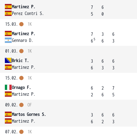
Martinez P.
7
6
Perez Contri S.
5
0
15.03.
1K
Martinez P.
7
3
6
5
Gennaro D.
6
6
3
01.03.
1K
Brkic T.
3
6
6
Martinez P.
6
3
3
15.02.
1K
Ornago F.
6
2
7
Martinez P.
2
6
5
09.02.
OF
Martos Gornes S.
3
6
6
Martinez P.
6
2
3
07.02.
1K