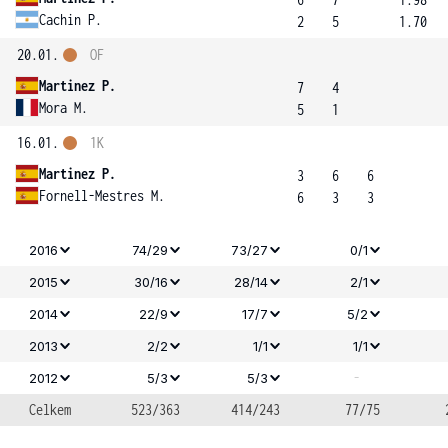
Cachin P.
2
5
1.70
20.01.
OF
Martinez P.
7
4
Mora M.
5
1
16.01.
1K
Martinez P.
3
6
6
Fornell-Mestres M.
6
3
3
2016
74/29
73/27
0/1
2015
30/16
28/14
2/1
2014
22/9
17/7
5/2
2013
2/2
1/1
1/1
-
2012
5/3
5/3
Celkem
523/363
414/243
77/75