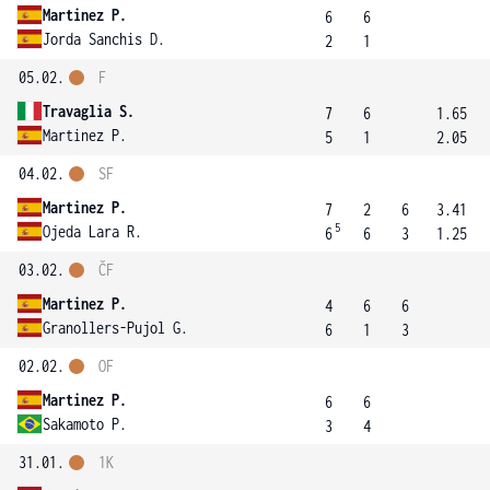
Martinez P.
6
6
Jorda Sanchis D.
2
1
05.02.
F
Travaglia S.
7
6
1.65
Martinez P.
5
1
2.05
04.02.
SF
Martinez P.
7
2
6
3.41
5
Ojeda Lara R.
6
6
3
1.25
03.02.
ČF
Martinez P.
4
6
6
Granollers-Pujol G.
6
1
3
02.02.
OF
Martinez P.
6
6
Sakamoto P.
3
4
31.01.
1K