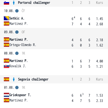
Portorož challenger
1
2
3
Kurs
10.08.
ČF
4
Setkic A.
6
6
6
1.45
Martinez P.
7
4
4
2.68
09.08.
OF
Martinez P.
4
6
6
2.18
Ortega-Olmedo R.
6
0
3
1.62
08.08.
1K
Martinez P.
1
6
7
4.00
Kovalik J.
6
3
5
1.21
Segovia challenger
1
2
3
Kurs
01.08.
1K
3
Griekspoor T.
6
6
7
1.53
Martinez P.
4
7
5
2.33