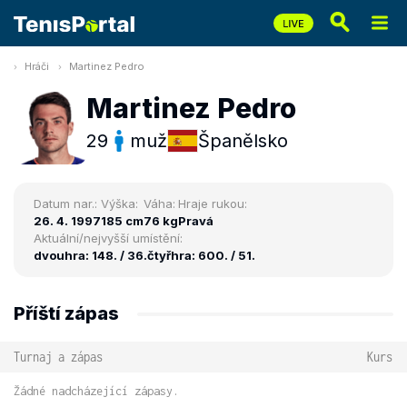
Hráči
Martinez Pedro
Martinez Pedro
29
muž
Španělsko
Datum nar.:
Výška:
Váha:
Hraje rukou:
26. 4. 1997
185 cm
76 kg
Pravá
Aktuální/nejvyšší umístění:
dvouhra: 148. / 36.
čtyřhra: 600. / 51.
Příští zápas
Turnaj a zápas
Kurs
Žádné nadcházející zápasy.