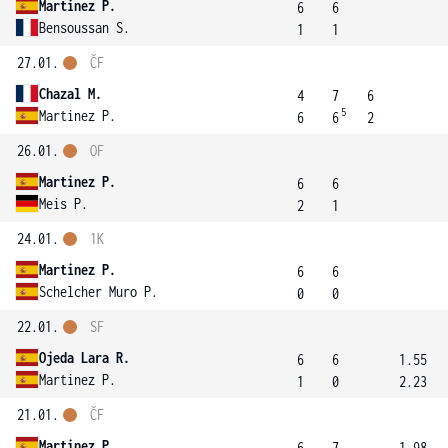
Martinez P.
6
6
Bensoussan S.
1
1
27.01.
ČF
Chazal M.
4
7
6
5
Martinez P.
6
6
2
26.01.
OF
Martinez P.
6
6
Meis P.
2
1
24.01.
1K
Martinez P.
6
6
Schelcher Muro P.
0
0
22.01.
SF
Ojeda Lara R.
6
6
1.55
Martinez P.
1
0
2.23
21.01.
ČF
Martinez P.
6
7
1.98