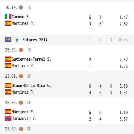
10.10.
1K
Caruso S.
6
7
1.47
1
Martinez P.
3
6
2.52
Futures 2017
1
2
3
Kurs
25.09.
1K
Gutierrez-Ferrol S.
2
2.82
Martinez P.
1
1.35
23.09.
SF
Olaso-De La Rica G.
6
4
6
3.10
Martinez P.
4
6
3
1.31
22.09.
ČF
Martinez P.
6
6
1.10
Durasovic V.
2
4
5.57
21.09.
OF