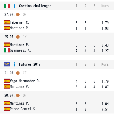
Cortina challenger
1
2
3
Kurs
27.07.
OF
Taberner C.
6
6
1.79
Martinez P.
1
1
1.93
25.07.
1K
Martinez P.
5
6
6
3.43
Giannessi A.
7
4
4
1.27
Futures 2017
1
2
3
Kurs
21.07.
ČF
Vega Hernandez D.
4
6
6
1.79
Martinez P.
6
4
4
1.87
20.07.
OF
Martinez P.
6
6
1.04
Perez Contri S.
1
3
7.51