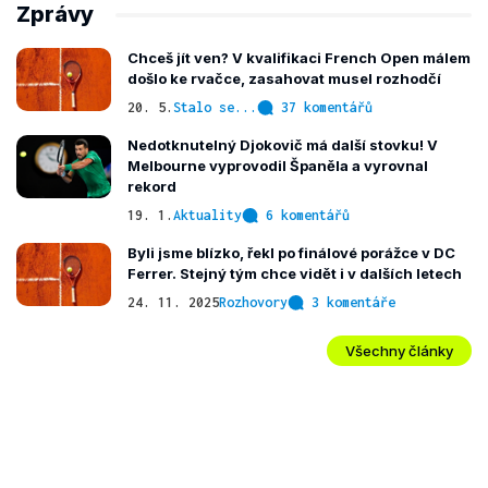
Zprávy
Chceš jít ven? V kvalifikaci French Open málem
došlo ke rvačce, zasahovat musel rozhodčí
20. 5.
Stalo se...
37 komentářů
Nedotknutelný Djokovič má další stovku! V
Melbourne vyprovodil Španěla a vyrovnal
rekord
19. 1.
Aktuality
6 komentářů
Byli jsme blízko, řekl po finálové porážce v DC
Ferrer. Stejný tým chce vidět i v dalších letech
24. 11. 2025
Rozhovory
3 komentáře
Všechny články