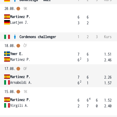
20.08.
9K
Martinez P.
6
6
Luetjen J.
3
2
Cordenons challenger
1
2
3
Kurs
18.08.
ČF
Ymer E.
7
6
1.51
2
Martinez P.
6
3
2.46
17.08.
OF
Martinez P.
7
6
2.26
2
Arnaboldi A.
6
1
1.57
15.08.
1K
4
Martinez P.
6
6
6
1.52
Virgili A.
2
7
0
2.40