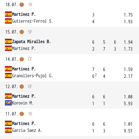
18.07.
1K
Martinez P.
3
1.75
Gutierrez-Ferrol S.
4
1.93
15.07.
SF
Zapata Miralles B.
6
5
6
1.94
Martinez P.
2
7
3
1.73
14.07.
ČF
Martinez P.
7
6
1.59
2
Granollers-Pujol G.
6
4
2.17
12.07.
OF
Martinez P.
6
6
1.08
Korovin M.
1
1
5.93
11.07.
1K
Martinez P.
6
6
1.01
Garcia Saez A.
1
3
9.51