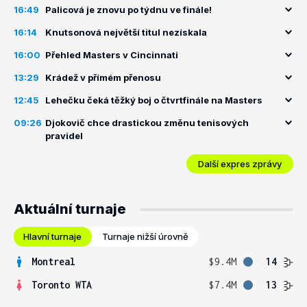
16:49
Palicová je znovu po týdnu ve finále!
16:14
Knutsonová největší titul nezískala
16:00
Přehled Masters v Cincinnati
13:29
Krádež v přímém přenosu
12:45
Lehečku čeká těžký boj o čtvrtfinále na Masters
09:26
Djokovič chce drastickou změnu tenisových
pravidel
Další expres zprávy
Aktuální turnaje
Hlavní turnaje
Turnaje nižší úrovně
Montreal
$9.4M
14
Toronto WTA
$7.4M
13