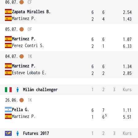
06.07.
ČF
Zapata Miralles B.
6
6
2.54
Martinez P.
2
4
1.43
05.07.
OF
Martinez P.
6
6
1.07
Perez Contri S.
2
1
6.33
04.07.
1K
Martinez P.
6
6
1.34
Esteve Lobato E.
2
2
2.85
Milán challenger
1
2
3
Kurs
26.06.
1K
Pella G.
6
7
1.11
5
Martinez P.
1
6
5.51
Futures 2017
1
2
3
Kurs