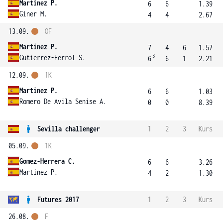
Martinez P.
6
6
1.39
Giner M.
4
4
2.67
13.09.
OF
Martinez P.
7
4
6
1.57
3
Gutierrez-Ferrol S.
6
6
1
2.21
12.09.
1K
Martinez P.
6
6
1.03
Romero De Avila Senise A.
0
0
8.39
Sevilla challenger
1
2
3
Kurs
05.09.
1K
Gomez-Herrera C.
6
6
3.26
Martinez P.
4
2
1.30
Futures 2017
1
2
3
Kurs
26.08.
F