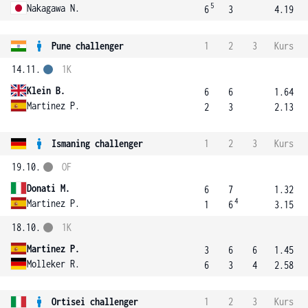
5
Nakagawa N.
6
3
4.19
Pune challenger
1
2
3
Kurs
14.11.
1K
Klein B.
6
6
1.64
Martinez P.
2
3
2.13
Ismaning challenger
1
2
3
Kurs
19.10.
OF
Donati M.
6
7
1.32
4
Martinez P.
1
6
3.15
18.10.
1K
Martinez P.
3
6
6
1.45
Molleker R.
6
3
4
2.58
Ortisei challenger
1
2
3
Kurs