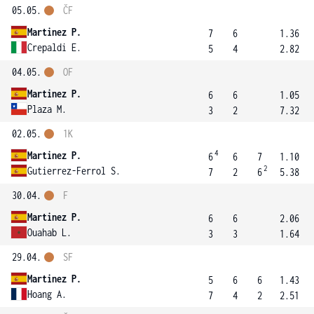
05.05.
ČF
Martinez P.
7
6
1.36
Crepaldi E.
5
4
2.82
04.05.
OF
Martinez P.
6
6
1.05
Plaza M.
3
2
7.32
02.05.
1K
4
Martinez P.
6
6
7
1.10
2
Gutierrez-Ferrol S.
7
2
6
5.38
30.04.
F
Martinez P.
6
6
2.06
Ouahab L.
3
3
1.64
29.04.
SF
Martinez P.
5
6
6
1.43
Hoang A.
7
4
2
2.51