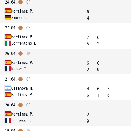
28.04.
ČF
Martinez P.
6
Simon T.
4
27.04.
OF
Martinez P.
7
6
Sorrentino L.
5
2
26.04.
1K
Martinez P.
6
6
Kanar J.
2
0
21.04.
ČF
Casanova H.
4
6
6
Martinez P.
6
1
0
20.04.
OF
Martinez P.
2
Furness E.
0
19.04.
1K