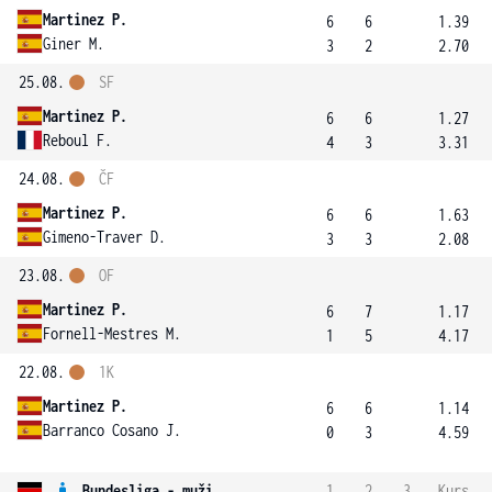
Martinez P.
6
6
1.39
Giner M.
3
2
2.70
25.08.
SF
Martinez P.
6
6
1.27
Reboul F.
4
3
3.31
24.08.
ČF
Martinez P.
6
6
1.63
Gimeno-Traver D.
3
3
2.08
23.08.
OF
Martinez P.
6
7
1.17
Fornell-Mestres M.
1
5
4.17
22.08.
1K
Martinez P.
6
6
1.14
Barranco Cosano J.
0
3
4.59
Bundesliga - muži
1
2
3
Kurs