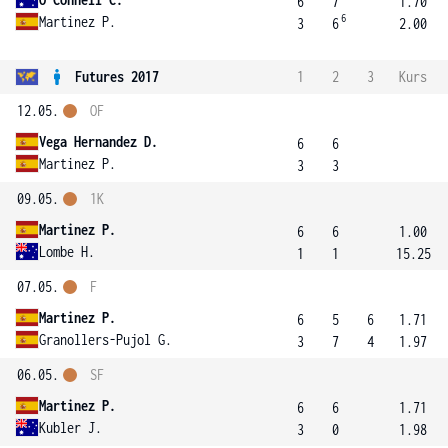
6
7
1.70
6
Martinez P.
3
6
2.00
Futures 2017
1
2
3
Kurs
12.05.
OF
Vega Hernandez D.
6
6
Martinez P.
3
3
09.05.
1K
Martinez P.
6
6
1.00
Lombe H.
1
1
15.25
07.05.
F
Martinez P.
6
5
6
1.71
Granollers-Pujol G.
3
7
4
1.97
06.05.
SF
Martinez P.
6
6
1.71
Kubler J.
3
0
1.98