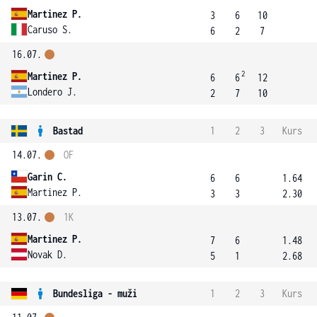
Martinez P.
3
6
10
Caruso S.
6
2
7
16.07.
2
Martinez P.
6
6
12
Londero J.
2
7
10
Bastad
1
2
3
Kurs
14.07.
OF
Garin C.
6
6
1.64
Martinez P.
3
3
2.30
13.07.
1K
Martinez P.
7
6
1.48
Novak D.
5
1
2.68
Bundesliga - muži
1
2
3
Kurs