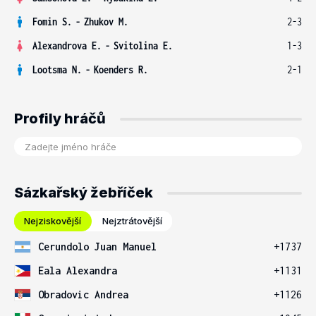
Fomin S.
-
Zhukov M.
2-3
Alexandrova E.
-
Svitolina E.
1-3
Lootsma N.
-
Koenders R.
2-1
Profily hráčů
Sázkařský žebříček
Nejziskovější
Nejztrátovější
Cerundolo Juan Manuel
+1737
Eala Alexandra
+1131
Obradovic Andrea
+1126