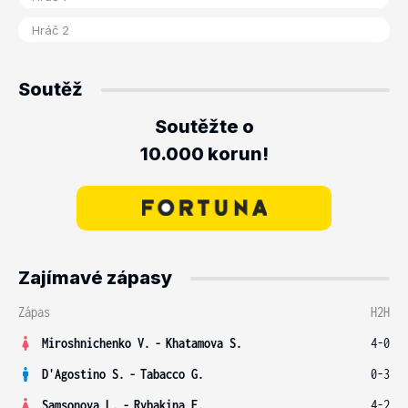
Soutěž
Soutěžte o
10.000 korun!
Zajímavé zápasy
Zápas
H2H
Miroshnichenko V.
-
Khatamova S.
4-0
D'Agostino S.
-
Tabacco G.
0-3
Samsonova L.
-
Rybakina E.
4-2