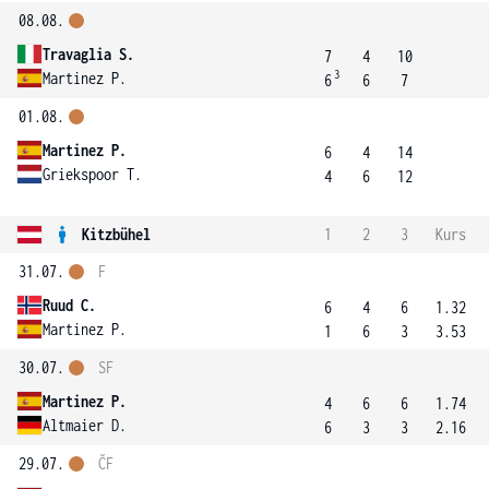
08.08.
Travaglia S.
7
4
10
3
Martinez P.
6
6
7
01.08.
Martinez P.
6
4
14
Griekspoor T.
4
6
12
Kitzbühel
1
2
3
Kurs
31.07.
F
Ruud C.
6
4
6
1.32
Martinez P.
1
6
3
3.53
30.07.
SF
Martinez P.
4
6
6
1.74
Altmaier D.
6
3
3
2.16
29.07.
ČF