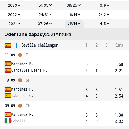
2023
51/35
39/25
6/9
2022
24/31
16/14
7/12
26/14
2021
37/26
4/5
Odehrané zápasy
2021
Antuka
Sevilla challenger
1
2
3
Kurs
11.09.
F
Martinez P.
6
6
1.68
Carballes Baena R.
4
1
2.21
10.09.
SF
Martinez P.
6
6
1.51
Taberner C.
4
3
2.54
09.09.
ČF
Martinez P.
6
6
1.38
Cobolli F.
4
2
3.03