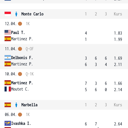
Monte Carlo
1
2
3
Kurs
12.04.
1K
Paul T.
4
1.83
Martinez P.
1
1.99
11.04.
Q-OF
Delbonis F.
3
6
6
1.69
Martinez P.
6
3
4
2.11
10.04.
Q-1K
Martinez P.
7
3
6
1.66
Moutet C.
5
6
0
2.14
Marbella
1
2
3
Kurs
06.04.
1K
Ivashka I.
6
7
2.64