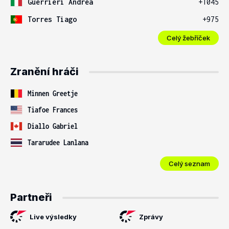
Guerrieri Andrea
+1045
Torres Tiago
+975
Celý žebříček
Zranění hráči
Minnen Greetje
Tiafoe Frances
Diallo Gabriel
Tararudee Lanlana
Celý seznam
Partneři
Live výsledky
Zprávy