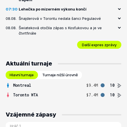
07:30
Lehečka po mizerném výkonu končí
08.08.
Šnajderová v Torontu nedala šanci Pegulaové
08.08.
Šwiateková otočila zápas s Kosťukovou a je ve
čtvrtfinále
Další expres zprávy
Aktuální turnaje
Hlavní turnaje
Turnaje nižší úrovně
Montreal
$9.4M
10
Toronto WTA
$7.4M
10
Vzájemné zápasy