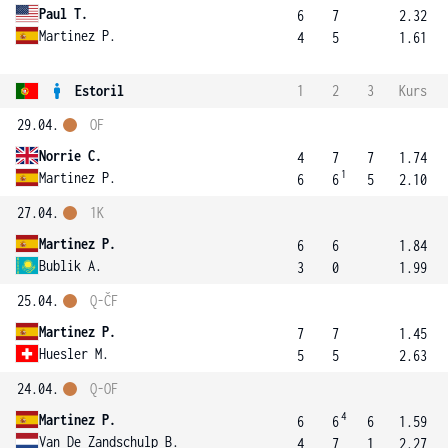
Paul T.
6
7
2.32
Martinez P.
4
5
1.61
Estoril
1
2
3
Kurs
29.04.
OF
Norrie C.
4
7
7
1.74
1
Martinez P.
6
6
5
2.10
27.04.
1K
Martinez P.
6
6
1.84
Bublik A.
3
0
1.99
25.04.
Q-ČF
Martinez P.
7
7
1.45
Huesler M.
5
5
2.63
24.04.
Q-OF
4
Martinez P.
6
6
6
1.59
Van De Zandschulp B.
4
7
1
2.27