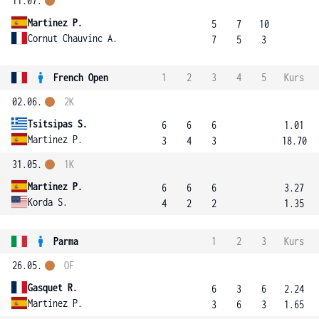
11.07.
Martinez P.
5
7
10
Cornut Chauvinc A.
7
5
3
French Open
1
2
3
4
5
Kurs
02.06.
2K
Tsitsipas S.
6
6
6
1.01
Martinez P.
3
4
3
18.70
31.05.
1K
Martinez P.
6
6
6
3.27
Korda S.
4
2
2
1.35
Parma
1
2
3
Kurs
26.05.
OF
Gasquet R.
6
3
6
2.24
Martinez P.
3
6
3
1.65