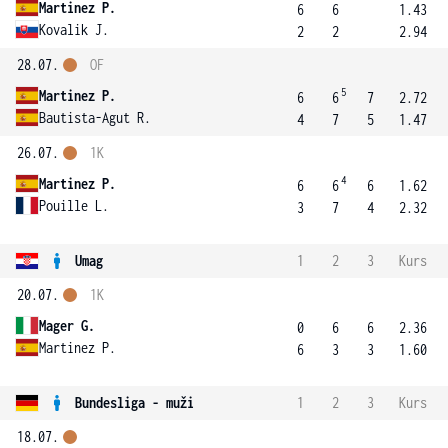
Martinez P.
6
6
1.43
Kovalik J.
2
2
2.94
28.07.
OF
5
Martinez P.
6
6
7
2.72
Bautista-Agut R.
4
7
5
1.47
26.07.
1K
4
Martinez P.
6
6
6
1.62
Pouille L.
3
7
4
2.32
Umag
1
2
3
Kurs
20.07.
1K
Mager G.
0
6
6
2.36
Martinez P.
6
3
3
1.60
Bundesliga - muži
1
2
3
Kurs
18.07.