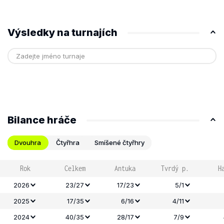
Výsledky na turnajích
Bilance hráče
Dvouhra
Čtyřhra
Smíšené čtyřhry
Rok
Celkem
Antuka
Tvrdý p.
H
2026
23/27
17/23
5/1
2025
17/35
6/16
4/11
2024
40/35
28/17
7/9