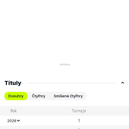
Tituly
Dvouhry
Čtyřhry
Smíšené čtyřhry
Rok
Turnaje
1
2026