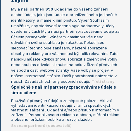
zajímá
My a naši partneři
999
ukládáme do vašeho zařízení
Žebříček ATP (muži)
Australian Open
osobní údaje, jako jsou údaje o prohlížení nebo jedinečné
Žebříček WTA (ženy)
French Open
identifikátory, a máme k nim přístup. Výběr Souhlasím
umožňuje, aby sledovací technologie podporovaly účely
Sázkařský žebříček
Wimbledon
uvedené v části My a naši partneři zpracováváme údaje za
US Open
účelem poskytování. Výběrem Zamítnout vše nebo
odvoláním svého souhlasu je zakážete. Pokud jsou
Turnaj mistrů
sledovací technologie zakázány, některé zobrazené
Turnaj mistryň
obsahy a reklamy pro vás nemusí být tolik relevantní. Tuto
Aktualní trendy
nabídku můžete kdykoli znovu zobrazit a změnit své volby
nebo souhlas odvolat kliknutím na odkaz Řízení předvoleb
ve spodní části webové stránky. Vaše volby se projeví v
Fotbalové přestupy
našem Internetová stránka. Další podrobnosti naleznete v
Livesport Daily
našich Zásadách ochrany osobních údajů.
Třetí strany
Společně s našimi partnery zpracováváme údaje s
LS Prague Open
tímto cílem:
Používání přesných údajů o zeměpisné poloze . Aktivní
vyhledávání identifikačních údajů v rámci specifických
vlastností zařízení . Ukládání a/nebo přístup k informacím v
Podmínky užití
Nastavení soukromí
zařízení . Personalizovaná reklama a obsah, měření reklam
GDPR a žurnalistika
Reklama
a obsahu, průzkum publika a rozvoj služeb .
Informace o zpracování osobních
Kontakt
Seznam partnerů (dodavatelů)
údajů
Tiráž