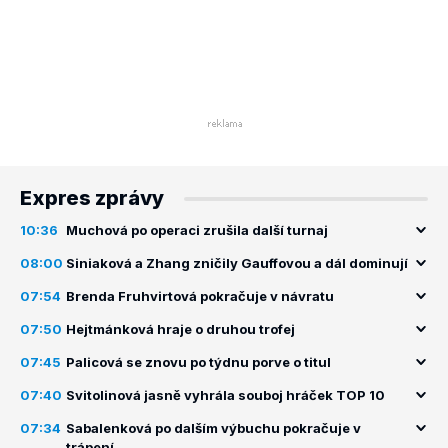
Expres zprávy
10:36
Muchová po operaci zrušila další turnaj
08:00
Siniaková a Zhang zničily Gauffovou a dál dominují
07:54
Brenda Fruhvirtová pokračuje v návratu
07:50
Hejtmánková hraje o druhou trofej
07:45
Palicová se znovu po týdnu porve o titul
07:40
Svitolinová jasně vyhrála souboj hráček TOP 10
07:34
Sabalenková po dalším výbuchu pokračuje v
trápení