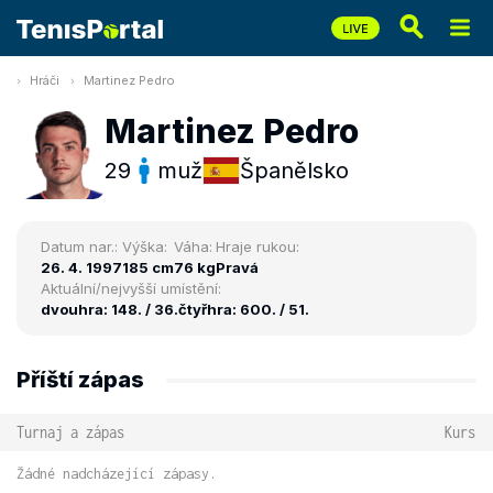
Hráči
Martinez Pedro
Martinez Pedro
29
muž
Španělsko
Datum nar.:
Výška:
Váha:
Hraje rukou:
26. 4. 1997
185 cm
76 kg
Pravá
Aktuální/nejvyšší umístění:
dvouhra: 148. / 36.
čtyřhra: 600. / 51.
Příští zápas
Turnaj a zápas
Kurs
Žádné nadcházející zápasy.