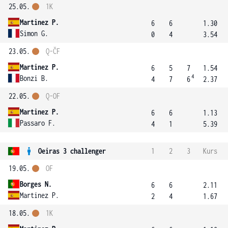
25.05.
1K
Martinez P.
6
6
1.30
Simon G.
0
4
3.54
23.05.
Q-ČF
Martinez P.
6
5
7
1.54
4
Bonzi B.
4
7
6
2.37
22.05.
Q-OF
Martinez P.
6
6
1.13
Passaro F.
4
1
5.39
Oeiras 3 challenger
1
2
3
Kurs
19.05.
OF
Borges N.
6
6
2.11
Martinez P.
2
4
1.67
18.05.
1K