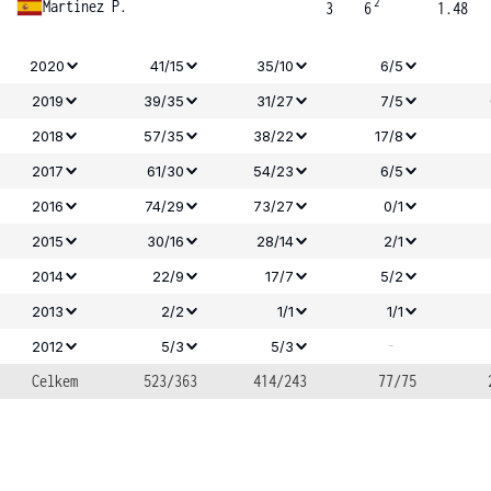
2
Martinez P.
3
6
1.48
2020
41/15
35/10
6/5
2019
39/35
31/27
7/5
2018
57/35
38/22
17/8
2017
61/30
54/23
6/5
2016
74/29
73/27
0/1
2015
30/16
28/14
2/1
2014
22/9
17/7
5/2
2013
2/2
1/1
1/1
-
2012
5/3
5/3
Celkem
523/363
414/243
77/75