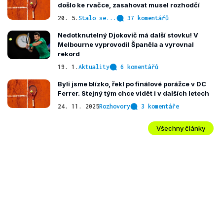
došlo ke rvačce, zasahovat musel rozhodčí
20. 5.
Stalo se...
37 komentářů
Nedotknutelný Djokovič má další stovku! V
Melbourne vyprovodil Španěla a vyrovnal
rekord
19. 1.
Aktuality
6 komentářů
Byli jsme blízko, řekl po finálové porážce v DC
Ferrer. Stejný tým chce vidět i v dalších letech
24. 11. 2025
Rozhovory
3 komentáře
Všechny články