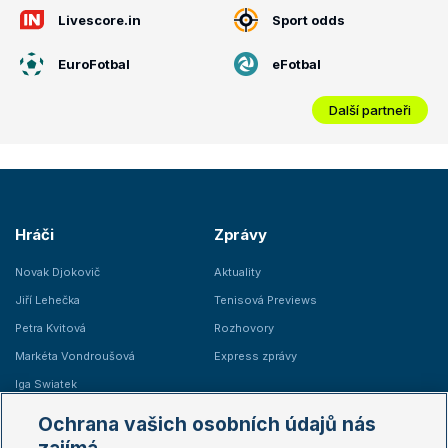
Livescore.in
Sport odds
EuroFotbal
eFotbal
Další partneři
Hráči
Zprávy
Novak Djokovič
Aktuality
Jiří Lehečka
Tenisová Previews
Petra Kvitová
Rozhovory
Markéta Vondroušová
Express zprávy
Iga Swiatek
Marie Bouzková
Ochrana vašich osobních údajů nás
Žebříčky
Kalendář turnajů