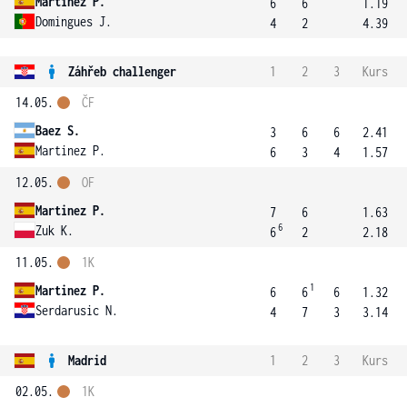
Martinez P.
6
6
1.19
Domingues J.
4
2
4.39
Záhřeb challenger
1
2
3
Kurs
14.05.
ČF
Baez S.
3
6
6
2.41
Martinez P.
6
3
4
1.57
12.05.
OF
Martinez P.
7
6
1.63
6
Zuk K.
6
2
2.18
11.05.
1K
1
Martinez P.
6
6
6
1.32
Serdarusic N.
4
7
3
3.14
Madrid
1
2
3
Kurs
02.05.
1K