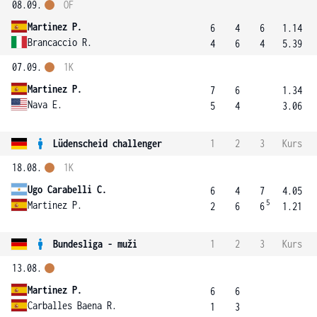
08.09.
OF
Martinez P.
6
4
6
1.14
Brancaccio R.
4
6
4
5.39
07.09.
1K
Martinez P.
7
6
1.34
Nava E.
5
4
3.06
Lüdenscheid challenger
1
2
3
Kurs
18.08.
1K
Ugo Carabelli C.
6
4
7
4.05
5
Martinez P.
2
6
6
1.21
Bundesliga - muži
1
2
3
Kurs
13.08.
Martinez P.
6
6
Carballes Baena R.
1
3