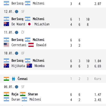
Berlocq
/
Molteni
3
4
2.07
12.01.
SF
Berlocq
/
Molteni
6
1
10
De Waard
/
McLachlan
4
6
8
11.01.
ČF
Berlocq
/
Molteni
6
6
Cerretani
/
Oswald
3
2
10.01.
OF
Berlocq
/
Molteni
6
3
10
1.04
Hijikata
/
Nkomba
0
6
3
6.69
Čennaí
1
2
3
Kurs
06.01.
SF
Raja
/
Sharan
6
6
1.47
Duran
/
Molteni
4
2
2.43