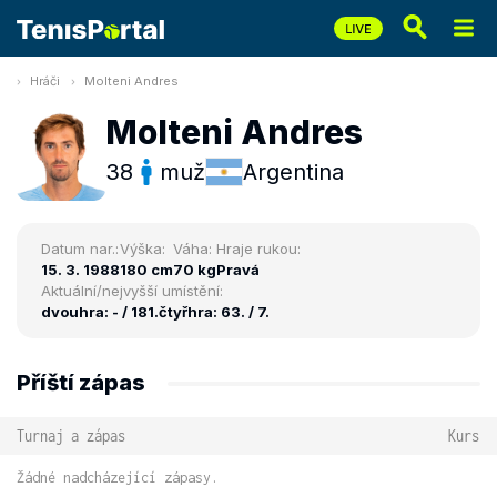
Hráči
Molteni Andres
Molteni Andres
38
muž
Argentina
Datum nar.:
Výška:
Váha:
Hraje rukou:
15. 3. 1988
180 cm
70 kg
Pravá
Aktuální/nejvyšší umístění:
dvouhra: - / 181.
čtyřhra: 63. / 7.
Příští zápas
Turnaj a zápas
Kurs
Žádné nadcházející zápasy.