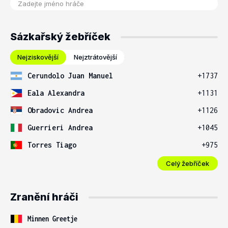
Sázkařský žebříček
Nejziskovější
Nejztrátovější
Cerundolo Juan Manuel
+1737
Eala Alexandra
+1131
Obradovic Andrea
+1126
Guerrieri Andrea
+1045
Torres Tiago
+975
Celý žebříček
Zranění hráči
Minnen Greetje