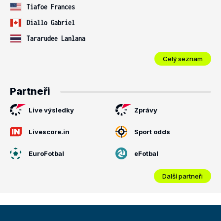
Tiafoe Frances
Diallo Gabriel
Tararudee Lanlana
Celý seznam
Partneři
Live výsledky
Zprávy
Livescore.in
Sport odds
EuroFotbal
eFotbal
Další partneři