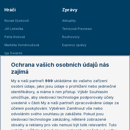
Hráči
Zprávy
Novak Djokovič
Aktuality
Jiří Lehečka
Tenisová Previews
Petra Kvitová
Rozhovory
Markéta Vondroušová
Express zprávy
Iga Swiatek
Marie Bouzková
Ochrana vašich osobních údajů nás
Žebříčky
Kalendář turnajů
zajímá
My a naši partneři
999
ukládáme do vašeho zařízení
Žebříček ATP (muži)
Australian Open
osobní údaje, jako jsou údaje o prohlížení nebo jedinečné
Žebříček WTA (ženy)
French Open
identifikátory, a máme k nim přístup. Výběr Souhlasím
umožňuje, aby sledovací technologie podporovaly účely
Sázkařský žebříček
Wimbledon
uvedené v části My a naši partneři zpracováváme údaje za
US Open
účelem poskytování. Výběrem Zamítnout vše nebo
odvoláním svého souhlasu je zakážete. Pokud jsou
Turnaj mistrů
sledovací technologie zakázány, některé zobrazené
Turnaj mistryň
obsahy a reklamy pro vás nemusí být tolik relevantní. Tuto