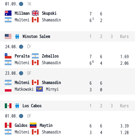
01.09.
1K
Millman
/
Skupski
7
6
3
Molteni
/
Shamasdin
6
2
Winston Salem
1
2
3
Kurs
24.08.
ČF
Peralta
/
Zeballos
7
6
1.69
6
Molteni
/
Shamasdin
6
4
2.06
23.08.
OF
Molteni
/
Shamasdin
6
6
Matkowski
/
Mirnyi
3
0
Los Cabos
1
2
3
Kurs
01.08.
OF
Galdos
/
Maytin
6
6
3.39
Molteni
/
Shamasdin
3
4
1.28