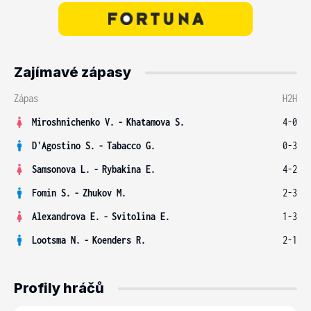
Zajímavé zápasy
Zápas
H2H
Miroshnichenko V.
-
Khatamova S.
4-0
D'Agostino S.
-
Tabacco G.
0-3
Samsonova L.
-
Rybakina E.
4-2
Fomin S.
-
Zhukov M.
2-3
Alexandrova E.
-
Svitolina E.
1-3
Lootsma N.
-
Koenders R.
2-1
Profily hráčů