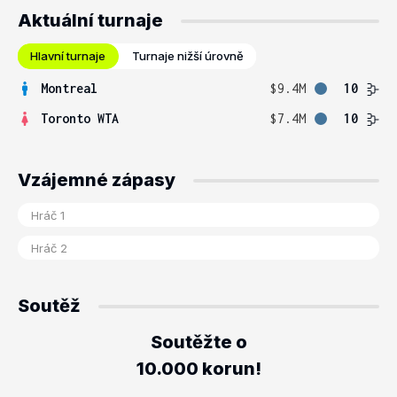
Aktuální turnaje
Hlavní turnaje
Turnaje nižší úrovně
Montreal
$9.4M
10
Toronto WTA
$7.4M
10
Vzájemné zápasy
Soutěž
Soutěžte o
10.000 korun!