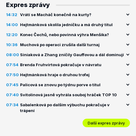
Expres zprávy
14:32
Vrátí se Macháč konečně na kurty?
14:00
Hejtmánková skolila jedničku a má druhý titul
12:20
Konec Čechů, nebo povinná výhra Menšíka?
10:36
Muchová po operaci zrušila další turnaj
08:00
Siniaková a Zhang zničily Gauffovou a dál dominují
07:54
Brenda Fruhvirtová pokračuje v návratu
07:50
Hejtmánková hraje o druhou trofej
07:45
Palicová se znovu po týdnu porve o titul
07:40
Svitolinová jasně vyhrála souboj hráček TOP 10
07:34
Sabalenková po dalším výbuchu pokračuje v
trápení
Další expres zprávy