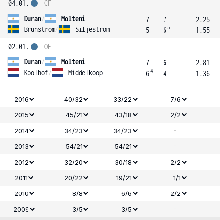
04.01.
ČF
Duran
/
Molteni
7
7
2.25
5
Brunstrom
/
Siljestrom
5
6
1.55
02.01.
OF
Duran
/
Molteni
7
6
2.81
4
Koolhof
/
Middelkoop
6
4
1.36
2016
40/32
33/22
7/6
2015
45/21
43/18
2/2
-
2014
34/23
34/23
-
2013
54/21
54/21
2012
32/20
30/18
2/2
2011
20/22
19/21
1/1
2010
8/8
6/6
2/2
-
2009
3/5
3/5