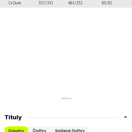
Celkem
557/393
403/252
89/82
Tituly
Dvouhry
Čtyřhry
Smíšené čtyřhry