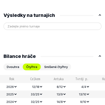
Výsledky na turnajích
Bilance hráče
Dvouhra
Čtyřhra
Smíšené čtyřhry
Rok
Celkem
Antuka
Tvrdý p.
H
2026
12/18
8/12
4/4
2025
33/25
13/9
13/10
2024
32/25
14/8
9/10