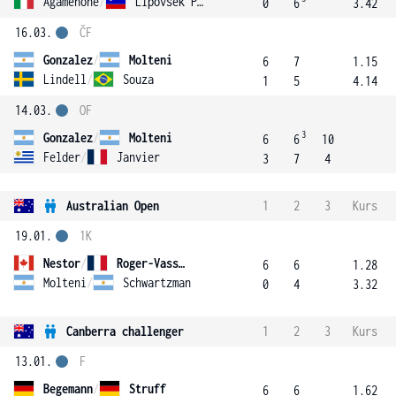
Agamenone
/
Lipovsek Puches
0
6
3.42
16.03.
ČF
Gonzalez
/
Molteni
6
7
1.15
Lindell
/
Souza
1
5
4.14
14.03.
OF
3
Gonzalez
/
Molteni
6
6
10
Felder
/
Janvier
3
7
4
Australian Open
1
2
3
Kurs
19.01.
1K
Nestor
/
Roger-Vasselin
6
6
1.28
Molteni
/
Schwartzman
0
4
3.32
Canberra challenger
1
2
3
Kurs
13.01.
F
Begemann
/
Struff
6
6
1.62