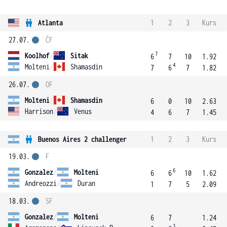
Atlanta
1
2
3
Kurs
27.07.
ČF
7
Koolhof
/
Sitak
6
7
10
1.92
4
Molteni
/
Shamasdin
7
6
7
1.82
26.07.
OF
Molteni
/
Shamasdin
6
0
10
2.63
Harrison
/
Venus
4
6
7
1.45
Buenos Aires 2 challenger
1
2
3
Kurs
19.03.
F
6
Gonzalez
/
Molteni
6
6
10
1.62
Andreozzi
/
Duran
1
7
5
2.09
18.03.
SF
Gonzalez
/
Molteni
6
7
1.24
3