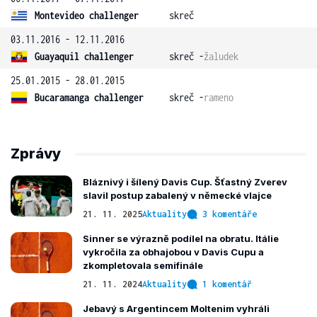
Montevideo challenger
skreč
03.11.2016 - 12.11.2016
Guayaquil challenger
skreč -
žaludek
25.01.2015 - 28.01.2015
Bucaramanga challenger
skreč -
rameno
Zprávy
Bláznivý i šílený Davis Cup. Šťastný Zverev
slavil postup zabalený v německé vlajce
21. 11. 2025
Aktuality
3 komentáře
Sinner se výrazně podílel na obratu. Itálie
vykročila za obhajobou v Davis Cupu a
zkompletovala semifinále
21. 11. 2024
Aktuality
1 komentář
Jebavý s Argentincem Moltenim vyhráli