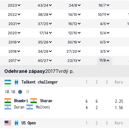
2023
43/24
24/8
16/7
2022
38/28
14/10
10/11
2021
37/25
16/12
4/5
2020
17/14
12/10
5/4
2019
35/26
30/16
0/5
2018
34/29
27/20
3/5
11/8
2017
40/27
23/13
Odehrané zápasy
2017
Tvrdý p.
Taškent challenger
1
2
3
Kurs
10.10.
OF
Bhambri
/
Sharan
6
6
2.25
Duran
/
Molteni
4
2
1.56
US Open
1
2
3
Kurs