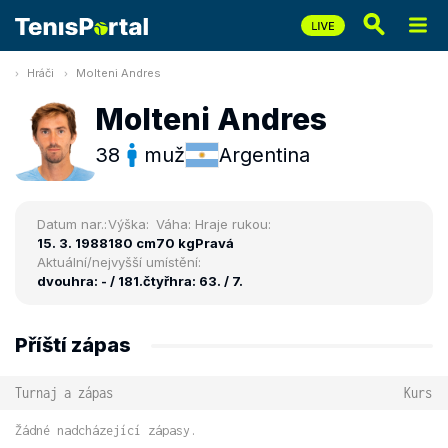
Hráči
Molteni Andres
Molteni Andres
38
muž
Argentina
Datum nar.:
Výška:
Váha:
Hraje rukou:
15. 3. 1988
180 cm
70 kg
Pravá
Aktuální/nejvyšší umístění:
dvouhra: - / 181.
čtyřhra: 63. / 7.
Příští zápas
Turnaj a zápas
Kurs
Žádné nadcházející zápasy.