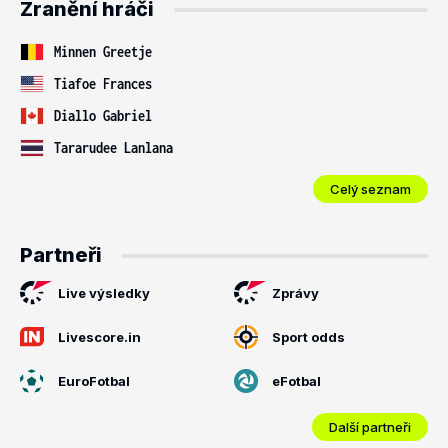
Zranění hráči
Minnen Greetje
Tiafoe Frances
Diallo Gabriel
Tararudee Lanlana
Celý seznam
Partneři
Live výsledky
Zprávy
Livescore.in
Sport odds
EuroFotbal
eFotbal
Další partneři