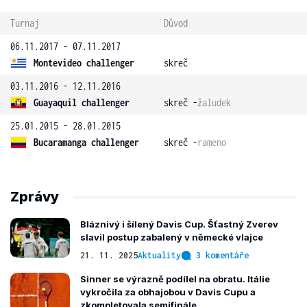
Turnaj
Důvod
06.11.2017 - 07.11.2017
Montevideo challenger
skreč
03.11.2016 - 12.11.2016
Guayaquil challenger
skreč -
žaludek
25.01.2015 - 28.01.2015
Bucaramanga challenger
skreč -
rameno
Zprávy
Bláznivý i šílený Davis Cup. Šťastný Zverev
slavil postup zabalený v německé vlajce
21. 11. 2025
Aktuality
3 komentáře
Sinner se výrazně podílel na obratu. Itálie
vykročila za obhajobou v Davis Cupu a
zkompletovala semifinále