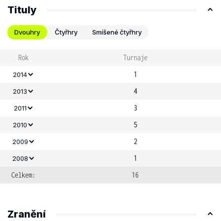
Tituly
Dvouhry
Čtyřhry
Smíšené čtyřhry
Rok
Turnaje
1
2014
4
2013
3
2011
5
2010
2
2009
1
2008
Celkem:
16
Zranění