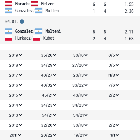
Marach
/
Melzer
6
6
1.55
Gonzalez
/
Molteni
1
4
2.36
04.01.
Gonzalez
/
Molteni
6
6
2.11
Hurkacz
/
Kubot
2
4
1.68
2019
35/26
30/16
0/5
2018
34/29
27/20
3/5
2017
40/27
23/13
11/8
2016
40/32
33/22
7/6
2015
45/21
43/18
2/2
-
2014
34/23
34/23
-
2013
54/21
54/21
2012
32/20
30/18
2/2
2011
20/22
19/21
1/1