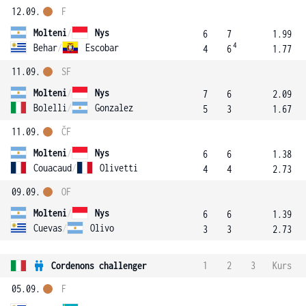
12.09.
F
Molteni
/
Nys
6
7
1.99
4
Behar
/
Escobar
4
6
1.77
11.09.
SF
Molteni
/
Nys
7
6
2.09
Bolelli
/
Gonzalez
5
3
1.67
11.09.
ČF
Molteni
/
Nys
6
6
1.38
Couacaud
/
Olivetti
4
4
2.73
09.09.
OF
Molteni
/
Nys
6
6
1.39
Cuevas
/
Olivo
3
3
2.73
Cordenons challenger
1
2
3
Kurs
05.09.
F