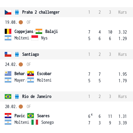
Praha 2 challenger
1
2
3
Kurs
19.08.
OF
Coppejans
/
Balaji
7
4
10
3.32
Molteni
/
Nys
5
6
6
1.29
Santiago
1
2
3
Kurs
24.02.
OF
Behar
/
Escobar
7
7
1.95
Mayer
/
Molteni
5
5
1.79
Rio de Janeiro
1
2
3
Kurs
20.02.
OF
4
Pavic
/
Soares
6
6
11
1.31
Molteni
/
Sonego
7
3
9
3.39