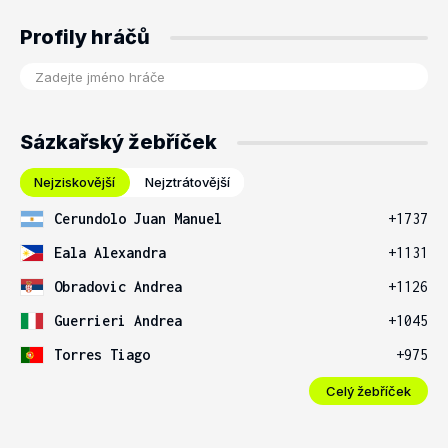
Profily hráčů
Sázkařský žebříček
Nejziskovější
Nejztrátovější
Cerundolo Juan Manuel
+1737
Eala Alexandra
+1131
Obradovic Andrea
+1126
Guerrieri Andrea
+1045
Torres Tiago
+975
Celý žebříček