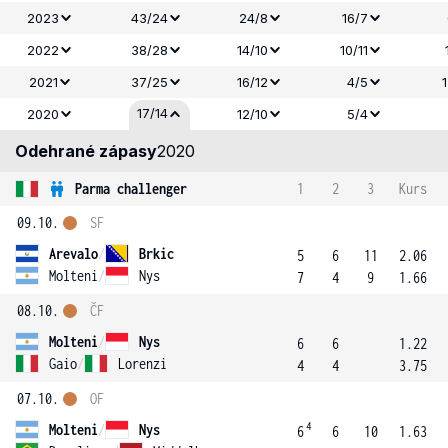
2023
43/24
24/8
16/7
2022
38/28
14/10
10/11
2021
37/25
16/12
4/5
17/14
2020
12/10
5/4
Odehrané zápasy
2020
Parma challenger
1
2
3
Kurs
09.10.
SF
Arevalo
/
Brkic
5
6
11
2.06
Molteni
/
Nys
7
4
9
1.66
08.10.
ČF
Molteni
/
Nys
6
6
1.22
Gaio
/
Lorenzi
4
4
3.75
07.10.
OF
4
Molteni
/
Nys
6
6
10
1.63