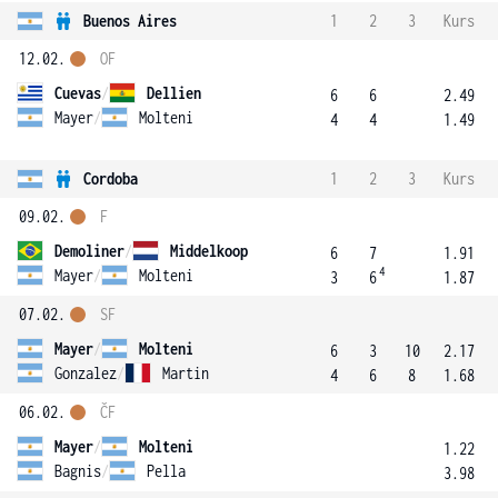
Buenos Aires
1
2
3
Kurs
12.02.
OF
Cuevas
/
Dellien
6
6
2.49
Mayer
/
Molteni
4
4
1.49
Cordoba
1
2
3
Kurs
09.02.
F
Demoliner
/
Middelkoop
6
7
1.91
4
Mayer
/
Molteni
3
6
1.87
07.02.
SF
Mayer
/
Molteni
6
3
10
2.17
Gonzalez
/
Martin
4
6
8
1.68
06.02.
ČF
Mayer
/
Molteni
1.22
Bagnis
/
Pella
3.98