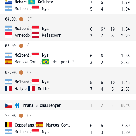
Behar
/
Golubev
7
6
1.79
Molteni
/
Nys
5
4
1.94
04.09.
SF
5
Molteni
/
Nys
6
6
10
1.54
Arneodo
/
Weissborn
3
7
8
2.29
03.09.
ČF
Molteni
/
Nys
6
6
1.36
Martos Gornes
/
Meligeni Rodrigues Alves
3
2
2.86
02.09.
OF
Molteni
/
Nys
5
6
10
1.45
Halys
/
Muller
7
4
5
2.53
Praha 3 challenger
1
2
3
Kurs
25.08.
OF
Coppejans
/
Martos Gornes
6
6
3.89
Molteni
/
Nys
1
3
1.20