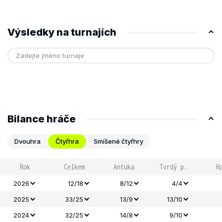
Výsledky na turnajích
Bilance hráče
Dvouhra
Čtyřhra
Smíšené čtyřhry
Rok
Celkem
Antuka
Tvrdý p.
H
2026
12/18
8/12
4/4
2025
33/25
13/9
13/10
2024
32/25
14/8
9/10