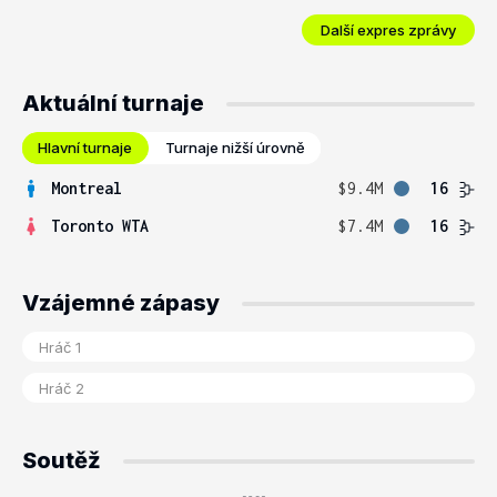
Další expres zprávy
Aktuální turnaje
Hlavní turnaje
Turnaje nižší úrovně
Montreal
$9.4M
16
Toronto WTA
$7.4M
16
Vzájemné zápasy
Soutěž