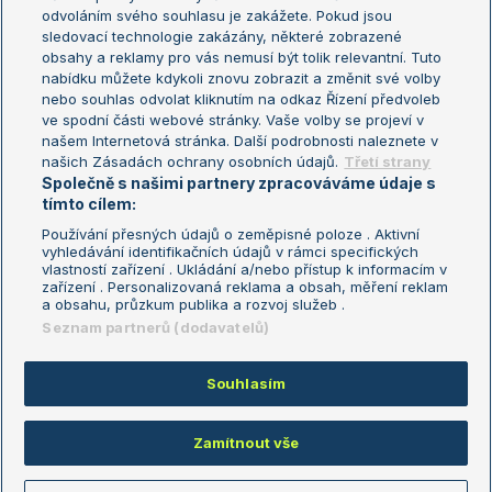
odvoláním svého souhlasu je zakážete. Pokud jsou
Turnaj mistrů
sledovací technologie zakázány, některé zobrazené
Turnaj mistryň
obsahy a reklamy pro vás nemusí být tolik relevantní. Tuto
Aktualní trendy
nabídku můžete kdykoli znovu zobrazit a změnit své volby
nebo souhlas odvolat kliknutím na odkaz Řízení předvoleb
ve spodní části webové stránky. Vaše volby se projeví v
Fotbalové přestupy
našem Internetová stránka. Další podrobnosti naleznete v
Livesport Daily
našich Zásadách ochrany osobních údajů.
Třetí strany
Společně s našimi partnery zpracováváme údaje s
LS Prague Open
tímto cílem:
Používání přesných údajů o zeměpisné poloze . Aktivní
vyhledávání identifikačních údajů v rámci specifických
vlastností zařízení . Ukládání a/nebo přístup k informacím v
Podmínky užití
Nastavení soukromí
zařízení . Personalizovaná reklama a obsah, měření reklam
GDPR a žurnalistika
Reklama
a obsahu, průzkum publika a rozvoj služeb .
Informace o zpracování osobních
Kontakt
Seznam partnerů (dodavatelů)
údajů
Tiráž
Souhlasím
Copyright © 2008-2026 TenisPortal.cz. Využíváme zpravodajství ČTK.
Zamítnout vše