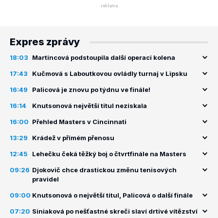
Expres zprávy
18:03
Martincová podstoupila další operaci kolena
17:43
Kučmová s Laboutkovou ovládly turnaj v Lipsku
16:49
Palicová je znovu po týdnu ve finále!
16:14
Knutsonová největší titul nezískala
16:00
Přehled Masters v Cincinnati
13:29
Krádež v přímém přenosu
12:45
Lehečku čeká těžký boj o čtvrtfinále na Masters
09:26
Djokovič chce drastickou změnu tenisových
pravidel
09:00
Knutsonová o největší titul, Palicová o další finále
07:20
Siniaková po nešťastné skreči slaví drtivé vítězství