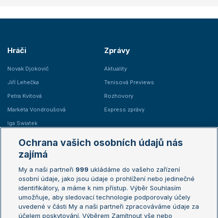
Hráči
Zprávy
Novak Djokovič
Aktuality
Jiří Lehečka
Tenisová Previews
Petra Kvitová
Rozhovory
Markéta Vondroušová
Express zprávy
Iga Swiatek
Marie Bouzková
Ochrana vašich osobních údajů nás
Žebříčky
Kalendář turnajů
zajímá
My a naši partneři
999
ukládáme do vašeho zařízení
Žebříček ATP (muži)
Australian Open
osobní údaje, jako jsou údaje o prohlížení nebo jedinečné
Žebříček WTA (ženy)
French Open
identifikátory, a máme k nim přístup. Výběr Souhlasím
umožňuje, aby sledovací technologie podporovaly účely
Sázkařský žebříček
Wimbledon
uvedené v části My a naši partneři zpracováváme údaje za
US Open
účelem poskytování. Výběrem Zamítnout vše nebo