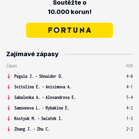
Soutěžte o
10.000 korun!
Zajímavé zápasy
Zápas
H2H
Pegula J.
-
Shnaider D.
4-0
Svitolina E.
-
Anisimova A.
4-1
Sabalenka A.
-
Alexandrova E.
5-4
Samsonova L.
-
Rybakina E.
4-2
Kostyuk M.
-
Swiatek I.
1-3
Zhang J.
-
Zhu C.
2-2