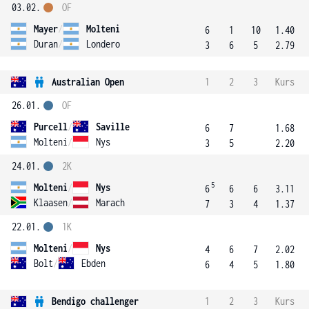
03.02.
OF
Mayer
/
Molteni
6
1
10
1.40
Duran
/
Londero
3
6
5
2.79
Australian Open
1
2
3
Kurs
26.01.
OF
Purcell
/
Saville
6
7
1.68
Molteni
/
Nys
3
5
2.20
24.01.
2K
5
Molteni
/
Nys
6
6
6
3.11
Klaasen
/
Marach
7
3
4
1.37
22.01.
1K
Molteni
/
Nys
4
6
7
2.02
Bolt
/
Ebden
6
4
5
1.80
Bendigo challenger
1
2
3
Kurs