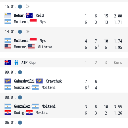
15.01.
ČF
Behar
/
Reid
1
6
15
2.00
Molteni
/
Nys
6
3
13
1.71
14.01.
OF
Molteni
/
Nys
4
7
10
1.74
1
Monroe
/
Withrow
6
6
6
1.95
ATP Cup
1
2
3
Kurs
09.01.
Gabashvili
/
Kravchuk
7
6
5
Gonzalez
/
Molteni
6
4
08.01.
Gonzalez
/
Molteni
3
6
10
3.55
Dodig
/
Mektic
6
3
2
1.26
06.01.