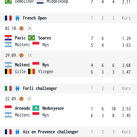
Demoliner
/
Middelkoop
7
4
4
2.11
French Open
1
2
3
Kurs
02.10.
2K
Pavic
/
Soares
7
6
1.29
Molteni
/
Nys
5
4
3.63
29.09.
1K
Molteni
/
Nys
4
6
6
2.68
Gille
/
Vliegen
6
3
3
1.47
Forli challenger
1
2
3
Kurs
22.09.
OF
Arneodo
/
Nedovyesov
1
6
10
2.53
Molteni
/
Nys
6
3
8
1.45
Aix en Provence challenger
1
2
3
Kurs