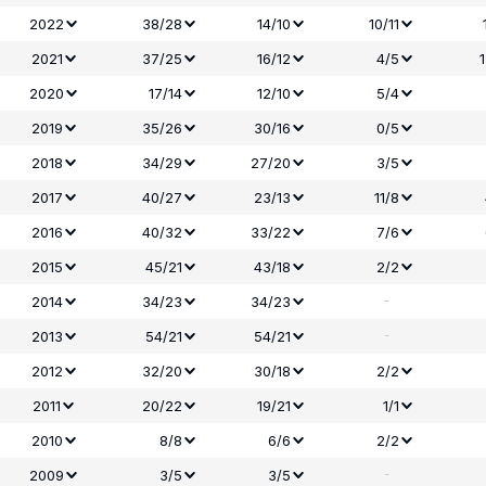
2022
38/28
14/10
10/11
2021
37/25
16/12
4/5
2020
17/14
12/10
5/4
2019
35/26
30/16
0/5
2018
34/29
27/20
3/5
2017
40/27
23/13
11/8
2016
40/32
33/22
7/6
2015
45/21
43/18
2/2
-
2014
34/23
34/23
-
2013
54/21
54/21
2012
32/20
30/18
2/2
2011
20/22
19/21
1/1
2010
8/8
6/6
2/2
-
2009
3/5
3/5