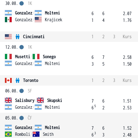
30.08.
1K
Gonzalez
/
Molteni
6
6
2.07
Gonzalez
/
Krajicek
1
4
1.76
Cincinnati
1
2
3
Kurs
12.08.
1K
Musetti
/
Sonego
6
7
2.58
Gonzalez
/
Molteni
3
5
1.50
Toronto
1
2
3
Kurs
06.08.
SF
Salisbury
/
Skupski
7
6
1.51
5
Gonzalez
/
Molteni
6
2
2.53
05.08.
ČF
Gonzalez
/
Molteni
7
6
1.52
3
Romboli
/
Smith
6
3
2.48