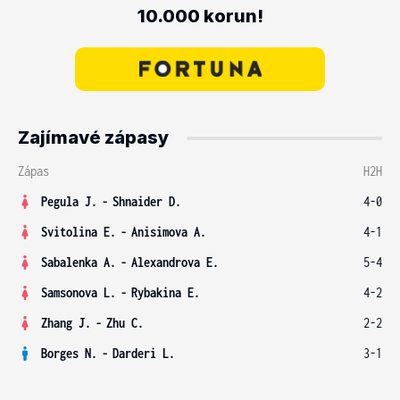
10.000 korun!
Zajímavé zápasy
Zápas
H2H
Pegula J.
-
Shnaider D.
4-0
Svitolina E.
-
Anisimova A.
4-1
Sabalenka A.
-
Alexandrova E.
5-4
Samsonova L.
-
Rybakina E.
4-2
Zhang J.
-
Zhu C.
2-2
Borges N.
-
Darderi L.
3-1