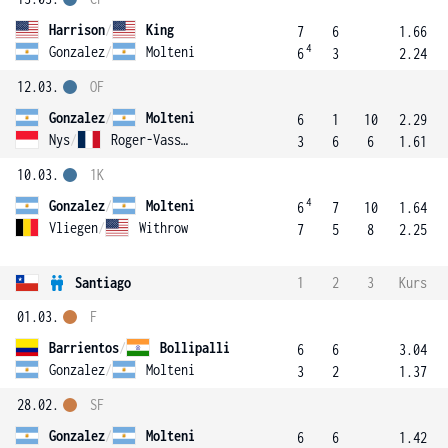
Harrison
/
King
7
6
1.66
4
Gonzalez
/
Molteni
6
3
2.24
12.03.
OF
Gonzalez
/
Molteni
6
1
10
2.29
Nys
/
Roger-Vasselin
3
6
6
1.61
10.03.
1K
4
Gonzalez
/
Molteni
6
7
10
1.64
Vliegen
/
Withrow
7
5
8
2.25
Santiago
1
2
3
Kurs
01.03.
F
Barrientos
/
Bollipalli
6
6
3.04
Gonzalez
/
Molteni
3
2
1.37
28.02.
SF
Gonzalez
/
Molteni
6
6
1.42