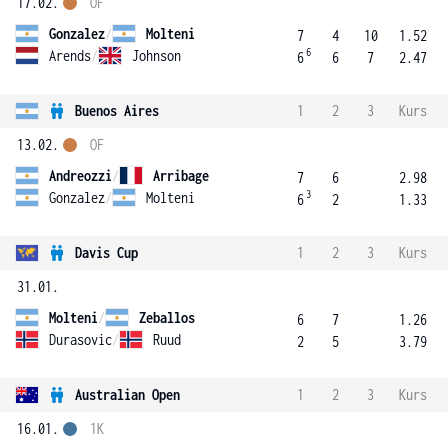
17.02.
OF
Gonzalez
/
Molteni
7
4
10
1.52
6
Arends
/
Johnson
6
6
7
2.47
Buenos Aires
1
2
3
Kurs
13.02.
OF
Andreozzi
/
Arribage
7
6
2.98
3
Gonzalez
/
Molteni
6
2
1.33
Davis Cup
1
2
3
Kurs
31.01.
Molteni
/
Zeballos
6
7
1.26
Durasovic
/
Ruud
2
5
3.79
Australian Open
1
2
3
Kurs
16.01.
1K