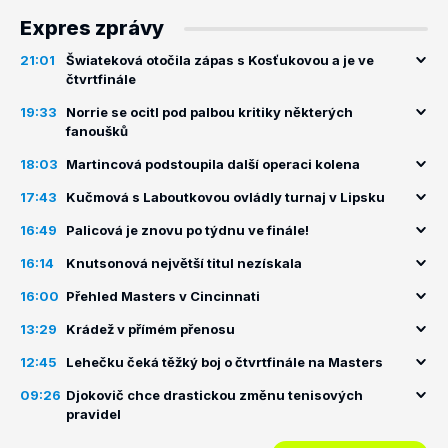
Expres zprávy
21:01
Šwiateková otočila zápas s Kosťukovou a je ve
čtvrtfinále
19:33
Norrie se ocitl pod palbou kritiky některých
fanoušků
18:03
Martincová podstoupila další operaci kolena
17:43
Kučmová s Laboutkovou ovládly turnaj v Lipsku
16:49
Palicová je znovu po týdnu ve finále!
16:14
Knutsonová největší titul nezískala
16:00
Přehled Masters v Cincinnati
13:29
Krádež v přímém přenosu
12:45
Lehečku čeká těžký boj o čtvrtfinále na Masters
09:26
Djokovič chce drastickou změnu tenisových
pravidel