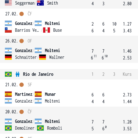
Seggerman
/
Smith
4
3
2.80
27.02.
ČF
Gonzalez
/
Molteni
2
6
10
1.27
Barrios Vera
/
Buse
6
4
5
3.43
26.02.
OF
Gonzalez
/
Molteni
7
7
1.46
11
10
Schnaitter
/
Wallner
6
6
2.53
Rio de Janeiro
1
2
3
Kurs
21.02.
SF
Martinez
/
Munar
6
6
2.73
Gonzalez
/
Molteni
4
4
1.44
20.02.
ČF
Gonzalez
/
Molteni
7
7
1.28
0
Demoliner
/
Romboli
5
6
3.53