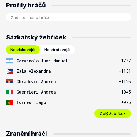
Profily hráčů
Sázkařský žebříček
Nejziskovější
Nejztrátovější
Cerundolo Juan Manuel
+1737
Eala Alexandra
+1131
Obradovic Andrea
+1126
Guerrieri Andrea
+1045
Torres Tiago
+975
Celý žebříček
Zranění hráči