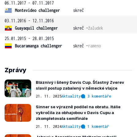
06.11.2017 - 07.11.2017
Montevideo challenger
skreč
03.11.2016 - 12.11.2016
Guayaquil challenger
skreč -
žaludek
25.01.2015 - 28.01.2015
Bucaramanga challenger
skreč -
rameno
Zprávy
Bláznivý i šílený Davis Cup. Šťastný Zverev
slavil postup zabalený v německé vlajce
21. 11. 2025
Aktuality
3 komentáře
Sinner se výrazně podílel na obratu. Itálie
vykročila za obhajobou v Davis Cupu a
zkompletovala semifinále
21. 11. 2024
Aktuality
1 komentář