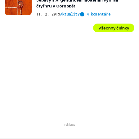
Jebavý s Argentincem Moltenim vyhráli
čtyřhru v Córdobě!
11. 2. 2019
Aktuality
4 komentáře
Všechny články