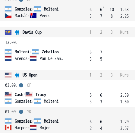
5
Gonzalez
/
Molteni
6
6
10
1.63
Macháč
/
Peers
3
7
8
2.25
Davis Cup
1
2
3
Kurs
13.09.
Molteni
/
Zeballos
6
7
Arends
/
Van De Zandschulp
3
5
US Open
1
2
3
Kurs
03.09.
OF
Cash
/
Tracy
6
6
2.30
Gonzalez
/
Molteni
3
3
1.60
01.09.
2K
Gonzalez
/
Molteni
6
6
1.29
Harper
/
Rojer
2
4
3.57