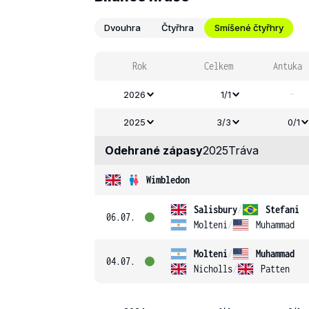
Dvouhra
Čtyřhra
Smíšené čtyřhry
Rok
Celkem
Antuka
-
2026
1/1
2025
3/3
0/1
Odehrané zápasy
2025
Tráva
Wimbledon
Salisbury
/
Stefani
06.07.
Molteni
/
Muhammad
Molteni
/
Muhammad
04.07.
Nicholls
/
Patten