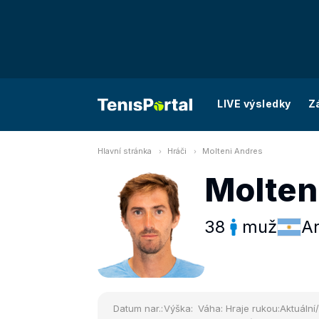
LIVE výsledky
Z
Hlavní stránka
Hráči
Molteni Andres
Molten
38
muž
Ar
Datum nar.:
Výška:
Váha:
Hraje rukou:
Aktuální/