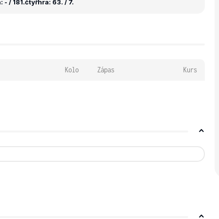
 - / 181.
čtyřhra: 63. / 7.
Kolo
Zápas
Kurs