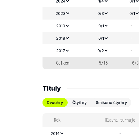
2024
1/4
0/1
2023
0/3
0/1
-
2019
0/1
-
2018
0/1
-
2017
0/2
Celkem
5/15
0/3
Tituly
Dvouhry
Čtyřhry
Smíšené čtyřhry
Rok
Hlavní turnaje
-
2014