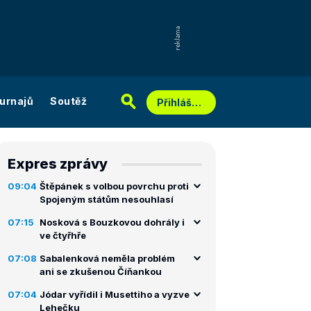
urnajů
Soutěž
Přihlášení
Expres zprávy
09:04
Štěpánek s volbou povrchu proti
Spojeným státům nesouhlasí
07:15
Nosková s Bouzkovou dohrály i
ve čtyřhře
07:08
Sabalenková neměla problém
ani se zkušenou Číňankou
07:04
Jódar vyřídil i Musettiho a vyzve
Lehečku