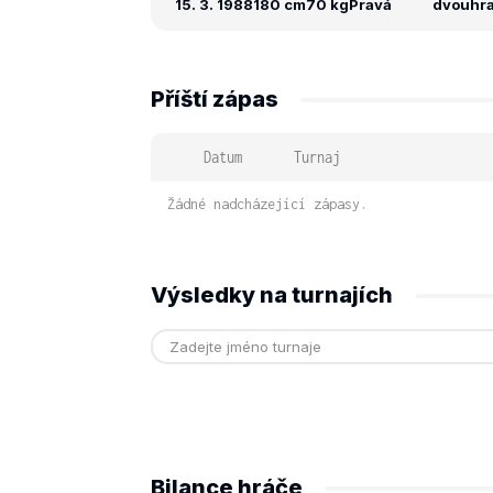
15. 3. 1988
180 cm
70 kg
Pravá
dvouhra:
Příští zápas
Datum
Turnaj
Žádné nadcházející zápasy.
Výsledky na turnajích
Bilance hráče