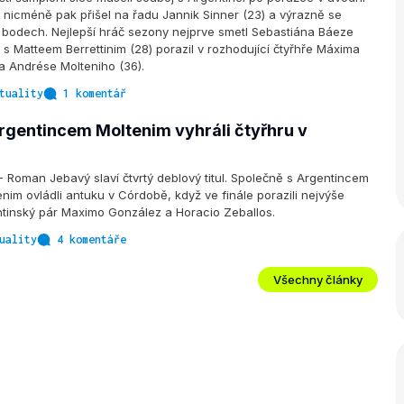
 nicméně pak přišel na řadu Jannik Sinner (23) a výrazně se
 bodech. Nejlepší hráč sezony nejprve smetl Sebastiána Báeze
 s Matteem Berrettinim (28) porazil v rozhodující čtyřhře Máxima
a Andrése Molteniho (36).
tuality
1 komentář
rgentincem Moltenim vyhráli čtyřhru v
oman Jebavý slaví čtvrtý deblový titul. Společně s Argentincem
im ovládli antuku v Córdobě, když ve finále porazili nejvýše
tinský pár Maximo González a Horacio Zeballos.
uality
4 komentáře
Všechny články