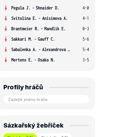
Pegula J.
-
Shnaider D.
4-0
Svitolina E.
-
Anisimova A.
4-1
Brantmeier R.
-
Mandlik E.
0-3
Sakkari M.
-
Gauff C.
5-6
Sabalenka A.
-
Alexandrova E.
5-4
Mertens E.
-
Osaka N.
3-5
Profily hráčů
Sázkařský žebříček