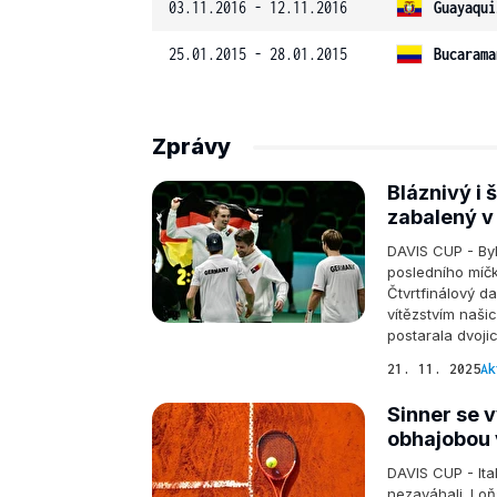
03.11.2016 - 12.11.2016
Guayaqui
25.01.2015 - 28.01.2015
Bucarama
Zprávy
Bláznivý i 
zabalený v
DAVIS CUP - Byl
posledního míčk
Čtvrtfinálový 
vítězstvím naši
postarala dvojic
21. 11. 2025
Ak
Sinner se v
obhajobou 
DAVIS CUP - Ital
nezaváhali. Loň