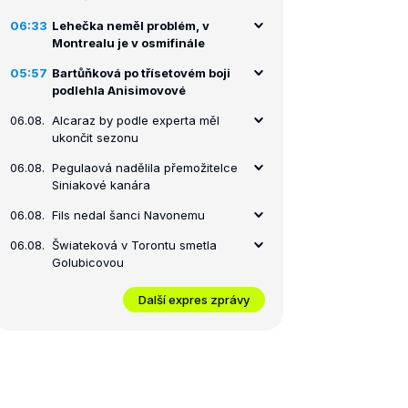
06:33
Lehečka neměl problém, v
Montrealu je v osmifinále
05:57
Bartůňková po třísetovém boji
podlehla Anisimovové
06.08.
Alcaraz by podle experta měl
ukončit sezonu
06.08.
Pegulaová nadělila přemožitelce
Siniakové kanára
06.08.
Fils nedal šanci Navonemu
06.08.
Šwiateková v Torontu smetla
Golubicovou
Další expres zprávy