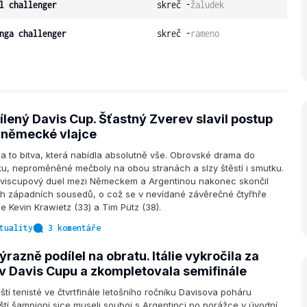
l challenger
skreč -
žaludek
nga challenger
skreč -
rameno
šílený Davis Cup. Šťastný Zverev slavil postup
 německé vlajce
a to bitva, která nabídla absolutně vše. Obrovské drama do
u, neproměněné mečboly na obou stranách a slzy štěstí i smutku.
daviscupový duel mezi Německem a Argentinou nakonec skončil
ch západních sousedů, o což se v nevídané závěrečné čtyřhře
e Kevin Krawietz (33) a Tim Pütz (38).
tuality
3 komentáře
ýrazně podílel na obratu. Itálie vykročila za
v Davis Cupu a zkompletovala semifinále
ští tenisté ve čtvrtfinále letošního ročníku Davisova poháru
ští šampioni sice museli souboj s Argentinci po porážce v úvodní