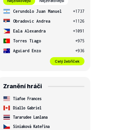
Nejziskovější
Nejztrátovější
Cerundolo Juan Manuel
+1737
Obradovic Andrea
+1126
Eala Alexandra
+1091
Torres Tiago
+975
Aguiard Enzo
+936
Celý žebříček
Zranění hráči
Tiafoe Frances
Diallo Gabriel
Tararudee Lanlana
Siniaková Kateřina