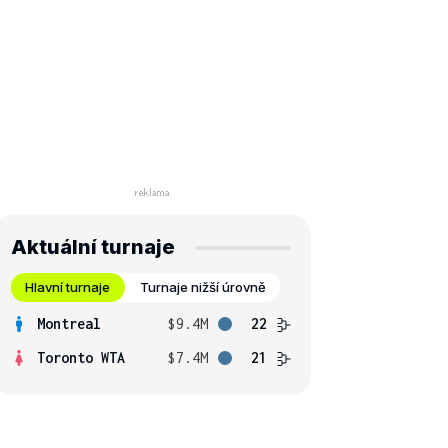
Aktuální turnaje
Hlavní turnaje
Turnaje nižší úrovně
Montreal
$9.4M
22
Toronto WTA
$7.4M
21