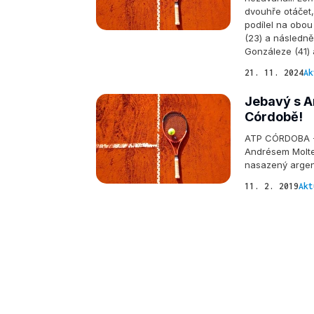
dvouhře otáčet,
podílel na obou
(23) a následně
Gonzáleze (41) 
21. 11. 2024
Ak
Jebavý s A
Córdobě!
ATP CÓRDOBA - R
Andrésem Molten
nasazený argen
11. 2. 2019
Akt