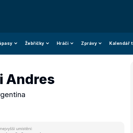
ápasy
Žebříčky
Hráči
Zprávy
Kalendář t
i Andres
gentina
nejvyšší umístění: