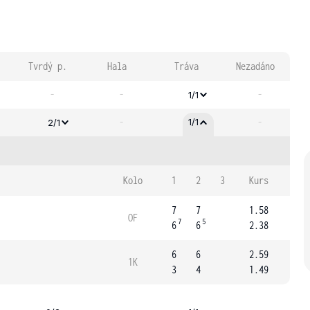
Tvrdý p.
Hala
Tráva
Nezadáno
-
-
-
1/1
-
-
1/1
2/1
Kolo
1
2
3
Kurs
7
7
1.58
OF
7
5
6
6
2.38
6
6
2.59
1K
3
4
1.49