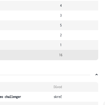
4
3
5
2
1
16
Důvod
eo challenger
skreč