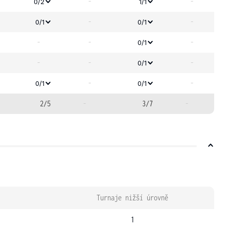
-
-
0/2
1/1
-
-
0/1
0/1
-
-
-
0/1
-
-
-
0/1
-
-
0/1
0/1
2/5
-
3/7
-
Turnaje nižší úrovně
1