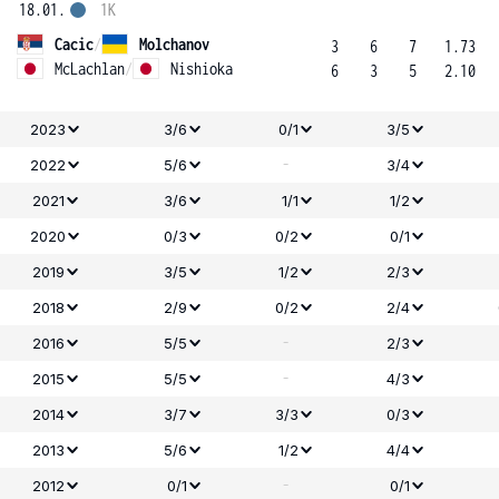
18.01.
1K
Cacic
/
Molchanov
3
6
7
1.73
McLachlan
/
Nishioka
6
3
5
2.10
2023
3/6
0/1
3/5
-
2022
5/6
3/4
2021
3/6
1/1
1/2
2020
0/3
0/2
0/1
2019
3/5
1/2
2/3
2018
2/9
0/2
2/4
-
2016
5/5
2/3
-
2015
5/5
4/3
2014
3/7
3/3
0/3
2013
5/6
1/2
4/4
-
2012
0/1
0/1