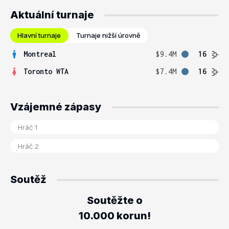
Aktuální turnaje
Hlavní turnaje
Turnaje nižší úrovně
Montreal
$9.4M
16
Toronto WTA
$7.4M
16
Vzájemné zápasy
Soutěž
Soutěžte o
10.000 korun!