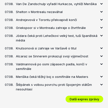
07.08.
Van De Zandschulp vyřadil Hurkacze, vyhlíží Menšíka
07.08.
Shelton v Montrealu nezaváhal
07.08.
Andrejevová v Torontu překvapivě končí
07.08.
Griekspoor si v Montrealu zahraje o čtvrtfinále
07.08.
Jódara čeká proti Lehečkovi velký test, tuší španělská
média
07.08.
Knutsonová si zahraje ve Varšavě o titul
07.08.
Alcaraz se Sinnerem prokazují svoji výjimečnost
07.08.
Valdmannová po osmi zápasech padla, končí v
semifinále
07.08.
Menšíka čeká těžký boj o osmifinále na Masters
07.08.
Štěpánek s volbou povrchu proti Spojeným státům
nesouhlasí
Další expres zprávy