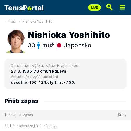
Hráči
Nishioka Yoshihito
Nishioka Yoshihito
30
muž
Japonsko
Datum nar.:
Výška:
Váha:
Hraje rukou:
27. 9. 1995
170 cm
64 kg
Levá
Aktuální/nejvyšší umístění:
dvouhra: 196. / 24.
čtyřhra: - / 56.
Příští zápas
Turnaj a zápas
Kurs
Žádné nadcházející zápasy.