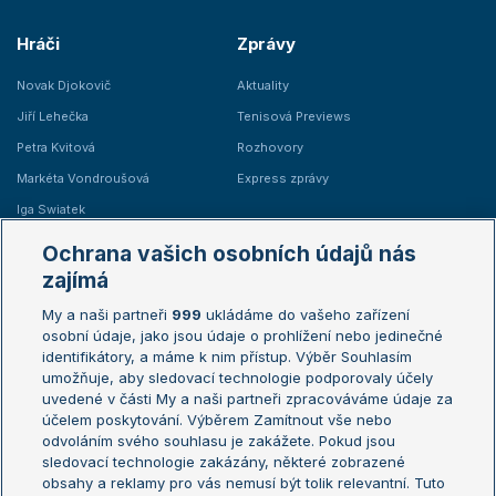
Hráči
Zprávy
Novak Djokovič
Aktuality
Jiří Lehečka
Tenisová Previews
Petra Kvitová
Rozhovory
Markéta Vondroušová
Express zprávy
Iga Swiatek
Marie Bouzková
Ochrana vašich osobních údajů nás
Žebříčky
Kalendář turnajů
zajímá
My a naši partneři
999
ukládáme do vašeho zařízení
Žebříček ATP (muži)
Australian Open
osobní údaje, jako jsou údaje o prohlížení nebo jedinečné
Žebříček WTA (ženy)
French Open
identifikátory, a máme k nim přístup. Výběr Souhlasím
umožňuje, aby sledovací technologie podporovaly účely
Sázkařský žebříček
Wimbledon
uvedené v části My a naši partneři zpracováváme údaje za
US Open
účelem poskytování. Výběrem Zamítnout vše nebo
odvoláním svého souhlasu je zakážete. Pokud jsou
Turnaj mistrů
sledovací technologie zakázány, některé zobrazené
Turnaj mistryň
obsahy a reklamy pro vás nemusí být tolik relevantní. Tuto