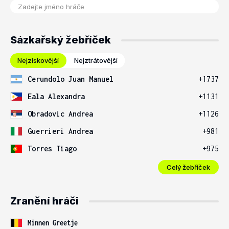
Sázkařský žebříček
Nejziskovější
Nejztrátovější
Cerundolo Juan Manuel
+1737
Eala Alexandra
+1131
Obradovic Andrea
+1126
Guerrieri Andrea
+981
Torres Tiago
+975
Celý žebříček
Zranění hráči
Minnen Greetje