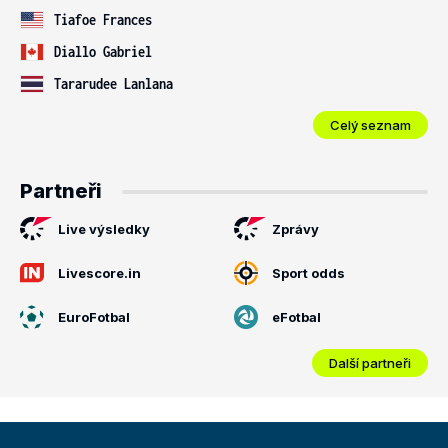
Tiafoe Frances
Diallo Gabriel
Tararudee Lanlana
Celý seznam
Partneři
Live výsledky
Zprávy
Livescore.in
Sport odds
EuroFotbal
eFotbal
Další partneři