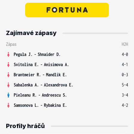
Zajímavé zápasy
Zápas
H2H
Pegula J.
-
Shnaider D.
4-0
Svitolina E.
-
Anisimova A.
4-1
Brantmeier R.
-
Mandlik E.
0-3
Sabalenka A.
-
Alexandrova E.
5-4
Pieleanu R.
-
Andreescu S.
3-4
Samsonova L.
-
Rybakina E.
4-2
Profily hráčů