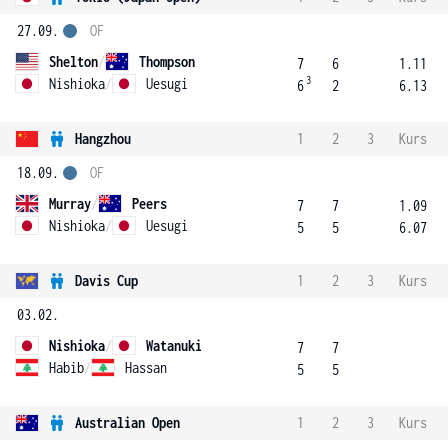
27.09.
OF
Shelton
/
Thompson
7
6
1.11
3
Nishioka
/
Uesugi
6
2
6.13
Hangzhou
1
2
3
Kurs
18.09.
OF
Murray
/
Peers
7
7
1.09
Nishioka
/
Uesugi
5
5
6.07
Davis Cup
1
2
3
Kurs
03.02.
Nishioka
/
Watanuki
7
7
Habib
/
Hassan
5
5
Australian Open
1
2
3
Kurs