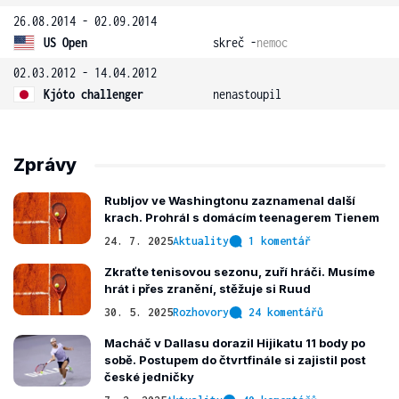
26.08.2014 - 02.09.2014
US Open
skreč -
nemoc
02.03.2012 - 14.04.2012
Kjóto challenger
nenastoupil
Zprávy
Rubljov ve Washingtonu zaznamenal další
krach. Prohrál s domácím teenagerem Tienem
24. 7. 2025
Aktuality
1 komentář
Zkraťte tenisovou sezonu, zuří hráči. Musíme
hrát i přes zranění, stěžuje si Ruud
30. 5. 2025
Rozhovory
24 komentářů
Macháč v Dallasu dorazil Hijikatu 11 body po
sobě. Postupem do čtvrtfinále si zajistil post
české jedničky