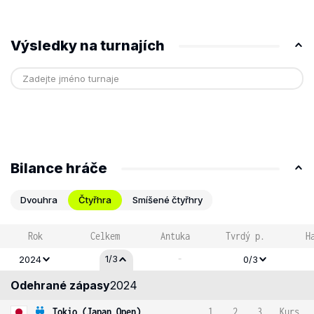
Výsledky na turnajích
Bilance hráče
Dvouhra
Čtyřhra
Smíšené čtyřhry
Rok
Celkem
Antuka
Tvrdý p.
H
-
1/3
2024
0/3
Odehrané zápasy
2024
Tokio (Japan Open)
1
2
3
Kurs