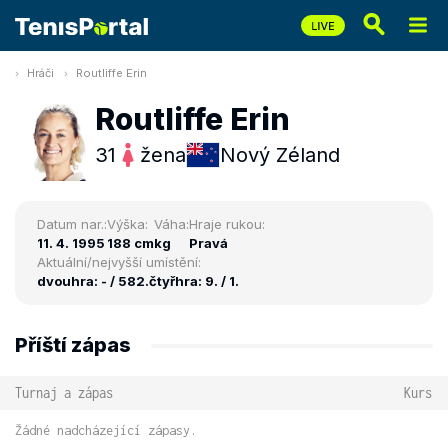
Hráči
Routliffe Erin
Routliffe Erin
31
žena
Nový Zéland
Datum nar.:
Výška:
Váha:
Hraje rukou:
11. 4. 1995
188 cm
kg
Pravá
Aktuální/nejvyšší umístění:
dvouhra: - / 582.
čtyřhra: 9. / 1.
Příští zápas
Turnaj a zápas
Kurs
Žádné nadcházející zápasy.