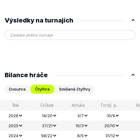
Výsledky na turnajích
Bilance hráče
Dvouhra
Čtyřhra
Smíšené čtyřhry
Rok
Celkem
Antuka
Tvrdý p.
H
2026
14/20
3/7
10/9
2025
37/21
10/3
20/10
2024
58/22
8/5
31/12