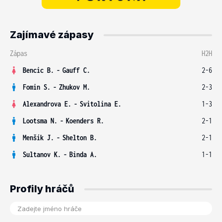
Zajímavé zápasy
Zápas
H2H
Bencic B.
-
Gauff C.
2-6
Fomin S.
-
Zhukov M.
2-3
Alexandrova E.
-
Svitolina E.
1-3
Lootsma N.
-
Koenders R.
2-1
Menšík J.
-
Shelton B.
2-1
Sultanov K.
-
Binda A.
1-1
Profily hráčů