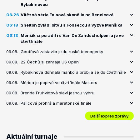
Rybakinovou
06:26
Vítězná série Ealaové skončila na Bencicové
06:18
Shelton zvládl bitvu s Fonsecou a vyzve Menšíka
06:13
Menšík si poradil i s Van De Zandschulpem a je ve
čtvrtfinále
09.08.
Gauffová zastavila jízdu ruské teenagerky
09.08.
22 Čechů si zahraje US Open
09.08.
Rybakinová dohnala manko a probila se do čtvrtfinále
09.08.
Mérida je poprvé ve čtvrtfinále Masters
09.08.
Brenda Fruhvirtová slaví jasnou výhru
09.08.
Palicová prohrála maratonské finále
Další expres zprávy
Aktuální turnaje