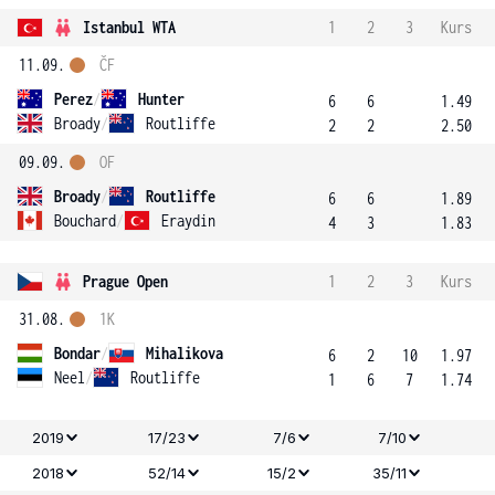
Istanbul WTA
1
2
3
Kurs
11.09.
ČF
Perez
/
Hunter
6
6
1.49
Broady
/
Routliffe
2
2
2.50
09.09.
OF
Broady
/
Routliffe
6
6
1.89
Bouchard
/
Eraydin
4
3
1.83
Prague Open
1
2
3
Kurs
31.08.
1K
Bondar
/
Mihalikova
6
2
10
1.97
Neel
/
Routliffe
1
6
7
1.74
2019
17/23
7/6
7/10
2018
52/14
15/2
35/11