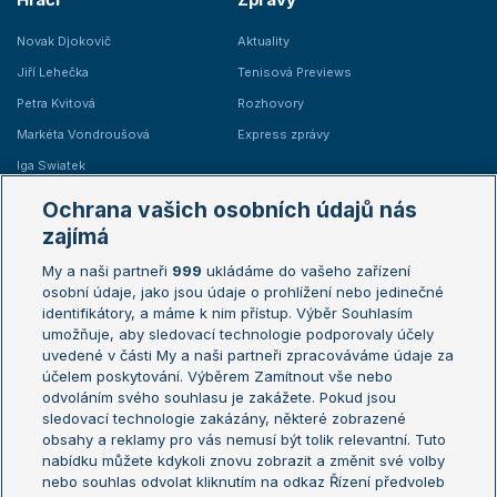
Novak Djokovič
Aktuality
Jiří Lehečka
Tenisová Previews
Petra Kvitová
Rozhovory
Markéta Vondroušová
Express zprávy
Iga Swiatek
Marie Bouzková
Ochrana vašich osobních údajů nás
Žebříčky
Kalendář turnajů
zajímá
My a naši partneři
999
ukládáme do vašeho zařízení
Žebříček ATP (muži)
Australian Open
osobní údaje, jako jsou údaje o prohlížení nebo jedinečné
Žebříček WTA (ženy)
French Open
identifikátory, a máme k nim přístup. Výběr Souhlasím
umožňuje, aby sledovací technologie podporovaly účely
Sázkařský žebříček
Wimbledon
uvedené v části My a naši partneři zpracováváme údaje za
US Open
účelem poskytování. Výběrem Zamítnout vše nebo
odvoláním svého souhlasu je zakážete. Pokud jsou
Turnaj mistrů
sledovací technologie zakázány, některé zobrazené
Turnaj mistryň
obsahy a reklamy pro vás nemusí být tolik relevantní. Tuto
Aktualní trendy
nabídku můžete kdykoli znovu zobrazit a změnit své volby
nebo souhlas odvolat kliknutím na odkaz Řízení předvoleb