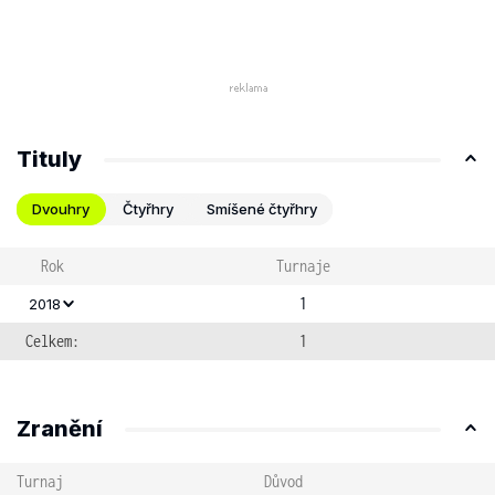
Tituly
Dvouhry
Čtyřhry
Smíšené čtyřhry
Rok
Turnaje
1
2018
Celkem:
1
Zranění
Turnaj
Důvod