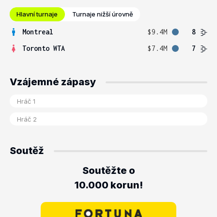
Hlavní turnaje
Turnaje nižší úrovně
Montreal
$9.4M
8
Toronto WTA
$7.4M
7
Vzájemné zápasy
Soutěž
Soutěžte o
10.000 korun!