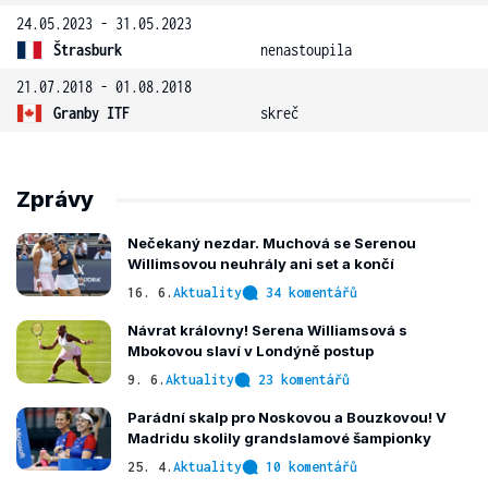
24.05.2023 - 31.05.2023
Štrasburk
nenastoupila
21.07.2018 - 01.08.2018
Granby ITF
skreč
Zprávy
Nečekaný nezdar. Muchová se Serenou
Willimsovou neuhrály ani set a končí
16. 6.
Aktuality
34 komentářů
Návrat královny! Serena Williamsová s
Mbokovou slaví v Londýně postup
9. 6.
Aktuality
23 komentářů
Parádní skalp pro Noskovou a Bouzkovou! V
Madridu skolily grandslamové šampionky
25. 4.
Aktuality
10 komentářů