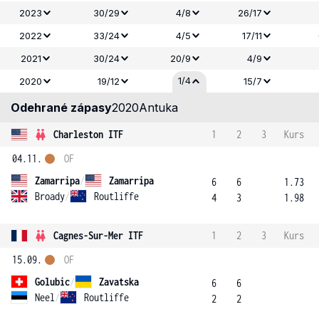
2023
30/29
4/8
26/17
2022
33/24
4/5
17/11
2021
30/24
20/9
4/9
1/4
2020
19/12
15/7
Odehrané zápasy
2020
Antuka
Charleston ITF
1
2
3
Kurs
04.11.
OF
Zamarripa
/
Zamarripa
6
6
1.73
Broady
/
Routliffe
4
3
1.98
Cagnes-Sur-Mer ITF
1
2
3
Kurs
15.09.
OF
Golubic
/
Zavatska
6
6
Neel
/
Routliffe
2
2