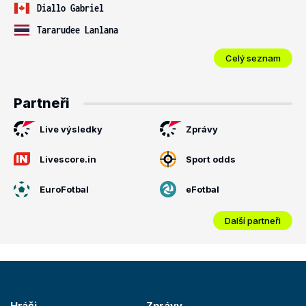
Diallo Gabriel
Tararudee Lanlana
Celý seznam
Partneři
Live výsledky
Zprávy
Livescore.in
Sport odds
EuroFotbal
eFotbal
Další partneři
Hráči
Zprávy