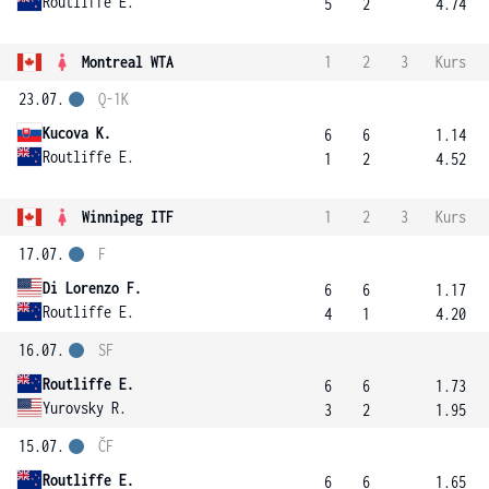
Routliffe E.
5
2
4.74
Montreal WTA
1
2
3
Kurs
23.07.
Q-1K
Kucova K.
6
6
1.14
Routliffe E.
1
2
4.52
Winnipeg ITF
1
2
3
Kurs
17.07.
F
Di Lorenzo F.
6
6
1.17
Routliffe E.
4
1
4.20
16.07.
SF
Routliffe E.
6
6
1.73
Yurovsky R.
3
2
1.95
15.07.
ČF
Routliffe E.
6
6
1.65