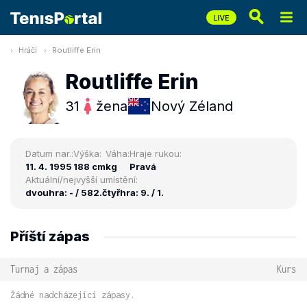
Hráči
Routliffe Erin
Routliffe Erin
31
žena
Nový Zéland
Datum nar.:
Výška:
Váha:
Hraje rukou:
11. 4. 1995
188 cm
kg
Pravá
Aktuální/nejvyšší umístění:
dvouhra: - / 582.
čtyřhra: 9. / 1.
Příští zápas
Turnaj a zápas
Kurs
Žádné nadcházející zápasy.