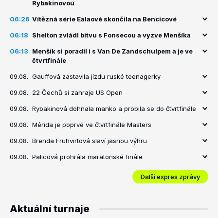
Rybakinovou
06:26
Vítězná série Ealaové skončila na Bencicové
06:18
Shelton zvládl bitvu s Fonsecou a vyzve Menšíka
06:13
Menšík si poradil i s Van De Zandschulpem a je ve
čtvrtfinále
09.08.
Gauffová zastavila jízdu ruské teenagerky
09.08.
22 Čechů si zahraje US Open
09.08.
Rybakinová dohnala manko a probila se do čtvrtfinále
09.08.
Mérida je poprvé ve čtvrtfinále Masters
09.08.
Brenda Fruhvirtová slaví jasnou výhru
09.08.
Palicová prohrála maratonské finále
Další expres zprávy
Aktuální turnaje