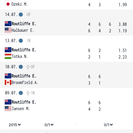
Ozeki M.
4
3
1.99
14.07.
OF
Routliffe E.
4
6
6
3.88
Halbauer E.
6
4
2
1.19
13.07.
1K
Routliffe E.
6
2
1.51
Totka N.
2
1
2.23
10.07.
Q-OF
Routliffe E.
6
6
Broomfield A.
3
1
09.07.
Q-1K
Routliffe E.
6
6
Jansen M.
4
2
-
2015
0/1
0/1