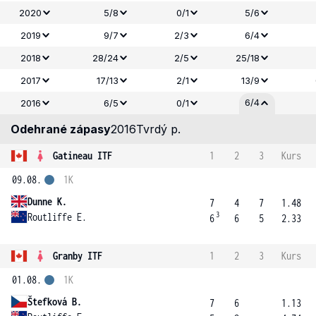
2020
5/8
0/1
5/6
2019
9/7
2/3
6/4
2018
28/24
2/5
25/18
2017
17/13
2/1
13/9
6/4
2016
6/5
0/1
Odehrané zápasy
2016
Tvrdý p.
Gatineau ITF
1
2
3
Kurs
09.08.
1K
Dunne K.
7
4
7
1.48
3
Routliffe E.
6
6
5
2.33
Granby ITF
1
2
3
Kurs
01.08.
1K
Štefková B.
7
6
1.13