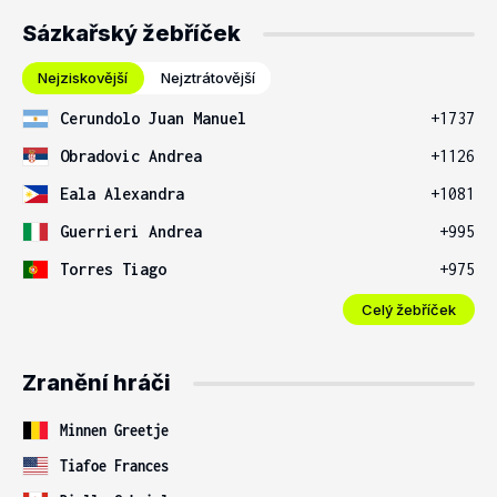
Sázkařský žebříček
Nejziskovější
Nejztrátovější
Cerundolo Juan Manuel
+1737
Obradovic Andrea
+1126
Eala Alexandra
+1081
Guerrieri Andrea
+995
Torres Tiago
+975
Celý žebříček
Zranění hráči
Minnen Greetje
Tiafoe Frances