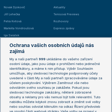
Novak Djokovič
Aktuality
Jiří Lehečka
Tenisová Previews
Petra Kvitová
Rozhovory
Markéta Vondroušová
Express zprávy
Iga Swiatek
Marie Bouzková
Ochrana vašich osobních údajů nás
Žebříčky
Kalendář turnajů
zajímá
My a naši partneři
999
ukládáme do vašeho zařízení
Žebříček ATP (muži)
Australian Open
osobní údaje, jako jsou údaje o prohlížení nebo jedinečné
Žebříček WTA (ženy)
French Open
identifikátory, a máme k nim přístup. Výběr Souhlasím
umožňuje, aby sledovací technologie podporovaly účely
Sázkařský žebříček
Wimbledon
uvedené v části My a naši partneři zpracováváme údaje za
US Open
účelem poskytování. Výběrem Zamítnout vše nebo
odvoláním svého souhlasu je zakážete. Pokud jsou
Turnaj mistrů
sledovací technologie zakázány, některé zobrazené
Turnaj mistryň
obsahy a reklamy pro vás nemusí být tolik relevantní. Tuto
Aktualní trendy
nabídku můžete kdykoli znovu zobrazit a změnit své volby
nebo souhlas odvolat kliknutím na odkaz Řízení předvoleb
ve spodní části webové stránky. Vaše volby se projeví v
Fotbalové přestupy