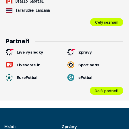
Diallo Gabriel
Tararudee Lanlana
Celý seznam
Partneři
Live výsledky
Zprávy
Livescore.in
Sport odds
EuroFotbal
eFotbal
Další partneři
Hráči
Zprávy