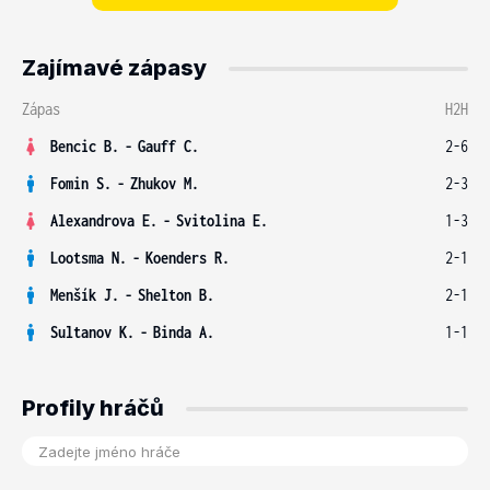
Zajímavé zápasy
Zápas
H2H
Bencic B.
-
Gauff C.
2-6
Fomin S.
-
Zhukov M.
2-3
Alexandrova E.
-
Svitolina E.
1-3
Lootsma N.
-
Koenders R.
2-1
Menšík J.
-
Shelton B.
2-1
Sultanov K.
-
Binda A.
1-1
Profily hráčů