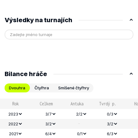
Výsledky na turnajích
Bilance hráče
Dvouhra
Čtyřhra
Smíšené čtyřhry
Rok
Celkem
Antuka
Tvrdý p.
H
2023
3/7
2/2
0/3
-
2022
3/2
3/2
2021
6/4
0/1
6/3