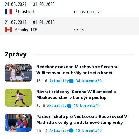
24.05.2023 - 31.05.2023
Štrasburk
nenastoupila
21.07.2018 - 01.08.2018
Granby ITF
skreč
Zprávy
Nečekaný nezdar. Muchová se Serenou
Willimsovou neuhrály ani set a končí
16. 6.
Aktuality
34 komentářů
Návrat královny! Serena Williamsová s
Mbokovou slaví v Londýně postup
9. 6.
Aktuality
23 komentářů
Parádní skalp pro Noskovou a Bouzkovou! V
Madridu skolily grandslamové šampionky
25. 4.
Aktuality
10 komentářů