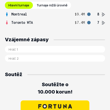
Hlavní turnaje
Turnaje nižší úrovně
Montreal
$9.4M
8
Toronto WTA
$7.4M
7
Vzájemné zápasy
Soutěž
Soutěžte o
10.000 korun!