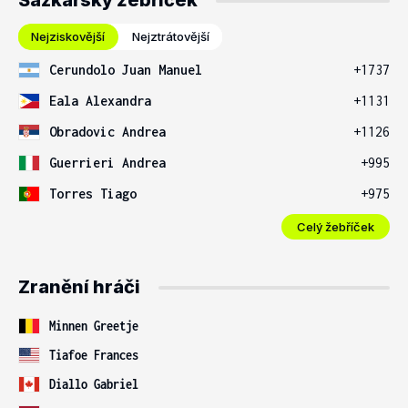
Sázkařský žebříček
Nejziskovější
Nejztrátovější
Cerundolo Juan Manuel
+1737
Eala Alexandra
+1131
Obradovic Andrea
+1126
Guerrieri Andrea
+995
Torres Tiago
+975
Celý žebříček
Zranění hráči
Minnen Greetje
Tiafoe Frances
Diallo Gabriel