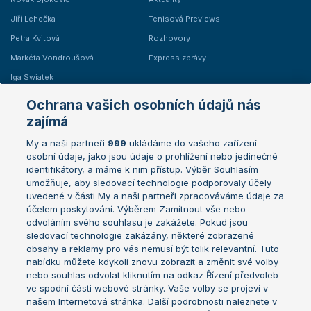
Jiří Lehečka
Tenisová Previews
Petra Kvitová
Rozhovory
Markéta Vondroušová
Express zprávy
Iga Swiatek
Marie Bouzková
Ochrana vašich osobních údajů nás
Žebříčky
Kalendář turnajů
zajímá
My a naši partneři
999
ukládáme do vašeho zařízení
Žebříček ATP (muži)
Australian Open
osobní údaje, jako jsou údaje o prohlížení nebo jedinečné
Žebříček WTA (ženy)
French Open
identifikátory, a máme k nim přístup. Výběr Souhlasím
umožňuje, aby sledovací technologie podporovaly účely
Sázkařský žebříček
Wimbledon
uvedené v části My a naši partneři zpracováváme údaje za
US Open
účelem poskytování. Výběrem Zamítnout vše nebo
odvoláním svého souhlasu je zakážete. Pokud jsou
Turnaj mistrů
sledovací technologie zakázány, některé zobrazené
Turnaj mistryň
obsahy a reklamy pro vás nemusí být tolik relevantní. Tuto
Aktualní trendy
nabídku můžete kdykoli znovu zobrazit a změnit své volby
nebo souhlas odvolat kliknutím na odkaz Řízení předvoleb
ve spodní části webové stránky. Vaše volby se projeví v
Fotbalové přestupy
našem Internetová stránka. Další podrobnosti naleznete v
Livesport Daily