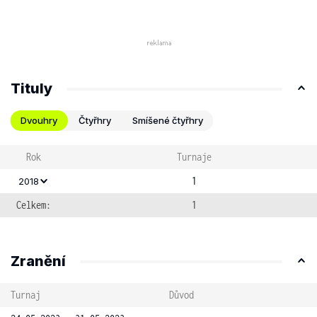
Tituly
Dvouhry
Čtyřhry
Smíšené čtyřhry
Rok
Turnaje
1
2018
Celkem:
1
Zranění
Turnaj
Důvod