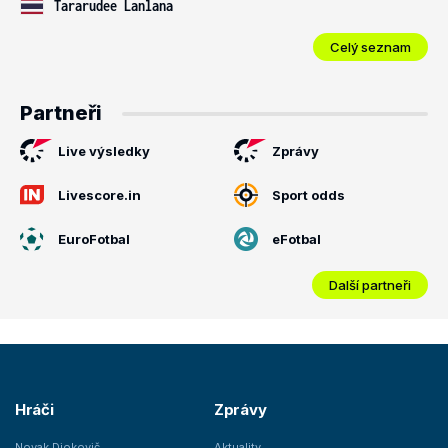
Tararudee Lanlana
Celý seznam
Partneři
Live výsledky
Zprávy
Livescore.in
Sport odds
EuroFotbal
eFotbal
Další partneři
Hráči
Zprávy
Novak Djokovič
Aktuality