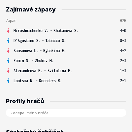
Zajímavé zápasy
Zápas
H2H
Miroshnichenko V.
-
Khatamova S.
4-0
D'Agostino S.
-
Tabacco G.
0-3
Samsonova L.
-
Rybakina E.
4-2
Fomin S.
-
Zhukov M.
2-3
Alexandrova E.
-
Svitolina E.
1-3
Lootsma N.
-
Koenders R.
2-1
Profily hráčů