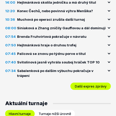
14:00
Hejtmánková skolila jedničku a má druhý titul
12:20
Konec Čechů, nebo povinná výhra Menšíka?
10:36
Muchová po operaci zrušila další turnaj
08:00
Siniaková a Zhang zničily Gauffovou a dál dominují
07:54
Brenda Fruhvirtová pokračuje v návratu
07:50
Hejtmánková hraje o druhou trofej
07:45
Palicová se znovu po týdnu porve o titul
07:40
Svitolinová jasně vyhrála souboj hráček TOP 10
07:34
Sabalenková po dalším výbuchu pokračuje v
trápení
Další expres zprávy
Aktuální turnaje
Hlavní turnaje
Turnaje nižší úrovně