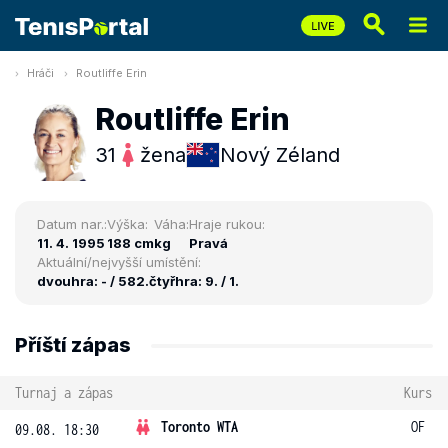
Hráči
Routliffe Erin
Routliffe Erin
31
žena
Nový Zéland
Datum nar.:
Výška:
Váha:
Hraje rukou:
11. 4. 1995
188 cm
kg
Pravá
Aktuální/nejvyšší umístění:
dvouhra: - / 582.
čtyřhra: 9. / 1.
Příští zápas
Turnaj a zápas
Kurs
Toronto WTA
OF
09.08. 18:30