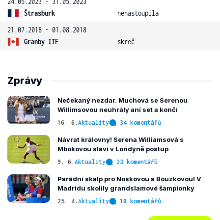
24.05.2023 - 31.05.2023
Štrasburk
nenastoupila
21.07.2018 - 01.08.2018
Granby ITF
skreč
Zprávy
Nečekaný nezdar. Muchová se Serenou
Willimsovou neuhrály ani set a končí
16. 6.
Aktuality
34 komentářů
Návrat královny! Serena Williamsová s
Mbokovou slaví v Londýně postup
9. 6.
Aktuality
23 komentářů
Parádní skalp pro Noskovou a Bouzkovou! V
Madridu skolily grandslamové šampionky
25. 4.
Aktuality
10 komentářů