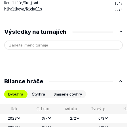
Routliffe
/
Sutjiadi
1.43
Mihalikova
/
Nicholls
2.76
Výsledky na turnajích
Bilance hráče
Dvouhra
Čtyřhra
Smíšené čtyřhry
Rok
Celkem
Antuka
Tvrdý p.
H
2023
3/7
2/2
0/3