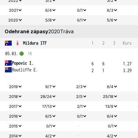
-
2022
3/2
3/2
2021
6/4
0/1
6/3
2020
5/8
0/1
5/6
Odehrané zápasy
2020
Tráva
Mildura ITF
1
2
3
Kurs
05.03.
1K
Popovic I.
6
6
1.27
Routliffe E.
2
1
3.29
2019
9/7
2/3
6/4
2018
28/24
2/5
25/18
2017
17/13
2/1
13/9
2016
6/5
0/1
6/4
-
2015
0/1
0/1
-
2014
4/2
4/2