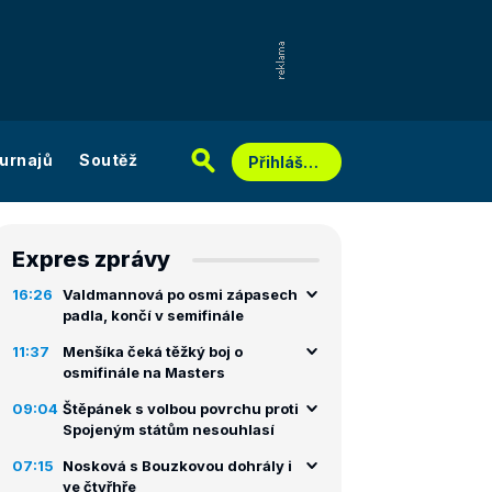
urnajů
Soutěž
Přihlášení
Expres zprávy
16:26
Valdmannová po osmi zápasech
padla, končí v semifinále
11:37
Menšíka čeká těžký boj o
osmifinále na Masters
09:04
Štěpánek s volbou povrchu proti
Spojeným státům nesouhlasí
07:15
Nosková s Bouzkovou dohrály i
ve čtyřhře