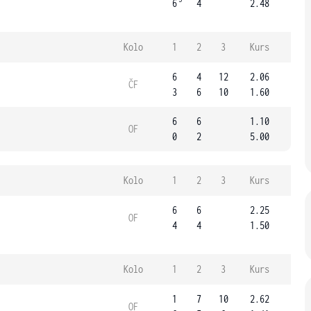
6
4
2.48
Kolo
1
2
3
Kurs
6
4
12
2.06
ČF
3
6
10
1.60
6
6
1.10
OF
0
2
5.00
Kolo
1
2
3
Kurs
6
6
2.25
OF
4
4
1.50
Kolo
1
2
3
Kurs
1
7
10
2.62
OF