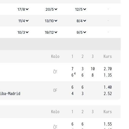
-
17/8
20/5
12/5
-
11/4
13/10
8/4
-
10/3
19/12
9/5
Kolo
1
2
3
Kurs
7
3
10
2.70
ČF
4
6
6
8
1.35
6
6
1.40
OF
iba-Madrid
4
3
2.52
Kolo
1
2
3
Kurs
6
6
1.55
ČF