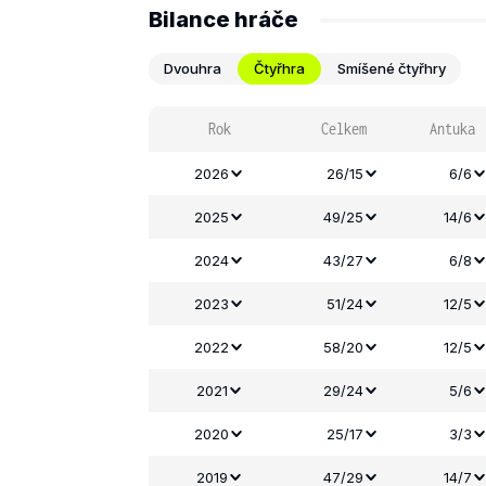
Bilance hráče
Dvouhra
Čtyřhra
Smíšené čtyřhry
Rok
Celkem
Antuka
2026
26/15
6/6
2025
49/25
14/6
2024
43/27
6/8
2023
51/24
12/5
2022
58/20
12/5
2021
29/24
5/6
2020
25/17
3/3
2019
47/29
14/7