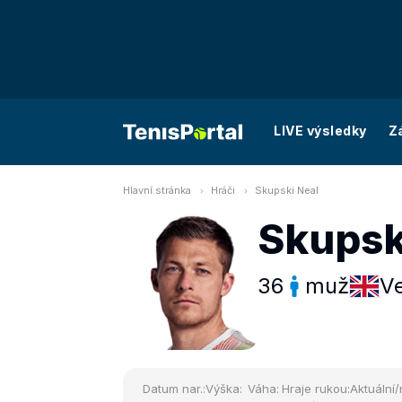
LIVE výsledky
Z
Hlavní stránka
Hráči
Skupski Neal
Skupsk
36
muž
Ve
Datum nar.:
Výška:
Váha:
Hraje rukou:
Aktuální/