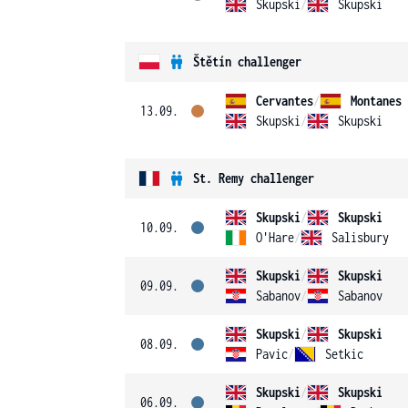
Skupski
/
Skupski
Štětín challenger
Cervantes
/
Montanes
13.09.
Skupski
/
Skupski
St. Remy challenger
Skupski
/
Skupski
10.09.
O'Hare
/
Salisbury
Skupski
/
Skupski
09.09.
Sabanov
/
Sabanov
Skupski
/
Skupski
08.09.
Pavic
/
Setkic
Skupski
/
Skupski
06.09.