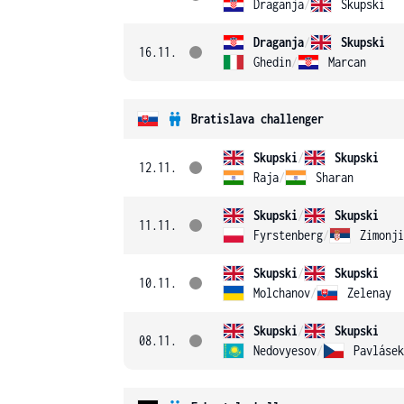
Draganja
/
Skupski
Draganja
/
Skupski
16.11.
Ghedin
/
Marcan
Bratislava challenger
Skupski
/
Skupski
12.11.
Raja
/
Sharan
Skupski
/
Skupski
11.11.
Fyrstenberg
/
Zimonji
Skupski
/
Skupski
10.11.
Molchanov
/
Zelenay
Skupski
/
Skupski
08.11.
Nedovyesov
/
Pavlásek