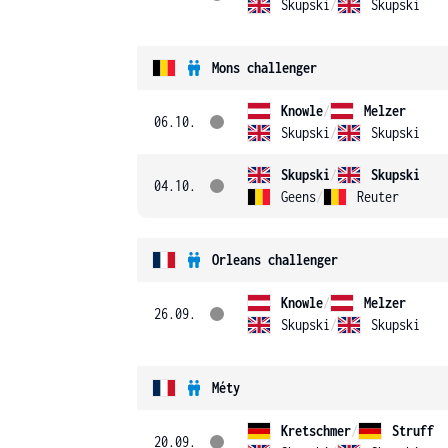
Skupski
/
Skupski
Mons challenger
Knowle
/
Melzer
06.10.
Skupski
/
Skupski
Skupski
/
Skupski
04.10.
Geens
/
Reuter
Orleans challenger
Knowle
/
Melzer
26.09.
Skupski
/
Skupski
Méty
Kretschmer
/
Struff
20.09.