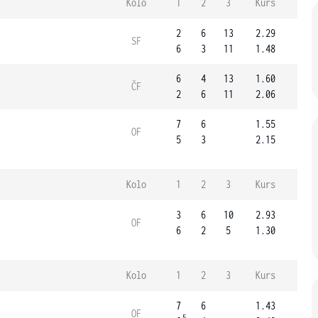
Kolo
1
2
3
Kurs
2
6
13
2.29
SF
6
3
11
1.48
6
4
13
1.60
ČF
2
6
11
2.06
7
6
1.55
OF
5
3
2.15
Kolo
1
2
3
Kurs
3
6
10
2.93
OF
6
2
5
1.30
Kolo
1
2
3
Kurs
7
6
1.43
OF
5