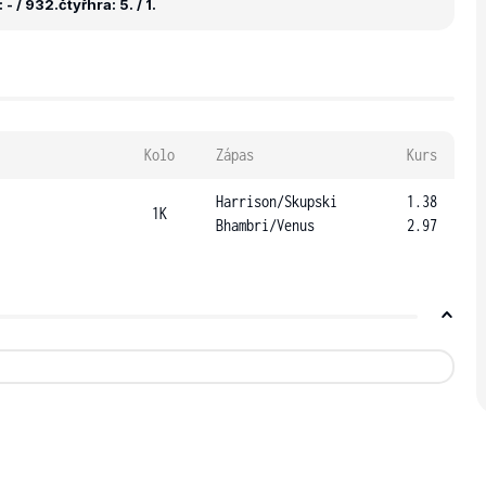
 - / 932.
čtyřhra: 5. / 1.
Kolo
Zápas
Kurs
Harrison
/
Skupski
1.38
1K
Bhambri
/
Venus
2.97