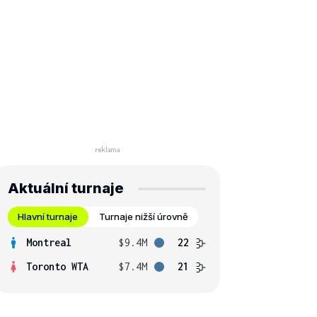
Aktuální turnaje
Hlavní turnaje
Turnaje nižší úrovně
Montreal
$9.4M
22
Toronto WTA
$7.4M
21