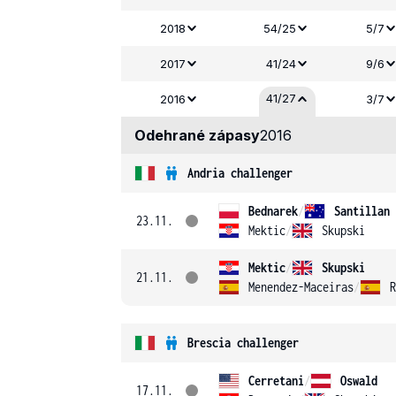
2018
54/25
5/7
2017
41/24
9/6
41/27
2016
3/7
Odehrané zápasy
2016
Andria challenger
Bednarek
/
Santillan
23.11.
Mektic
/
Skupski
Mektic
/
Skupski
21.11.
Menendez-Maceiras
/
R
Brescia challenger
Cerretani
/
Oswald
17.11.