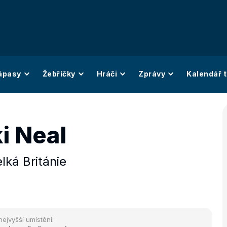
ápasy
Žebříčky
Hráči
Zprávy
Kalendář t
i Neal
lká Británie
nejvyšší umístění: