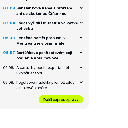
07:08
Sabalenková neměla problém
ani se zkušenou Číňankou
07:04
Jódar vyřídil i Musettiho a vyzve
Lehečku
06:33
Lehečka neměl problém, v
Montrealu je v osmifinále
05:57
Bartůňková po třísetovém boji
podlehla Anisimovové
06.08.
Alcaraz by podle experta měl
ukončit sezonu
06.08.
Pegulaová nadělila přemožitelce
Siniakové kanára
Další expres zprávy