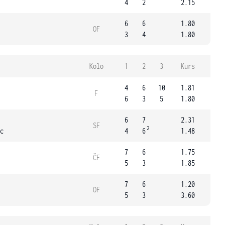
4
2
2.15
6
6
1.80
OF
3
4
1.80
Kolo
1
2
3
Kurs
4
6
10
1.81
F
6
3
5
1.80
6
7
2.31
SF
2
c
4
6
1.48
7
6
1.75
ČF
5
3
1.85
7
6
1.20
OF
5
3
3.60