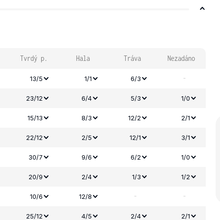
Tvrdý p.
Hala
Tráva
Nezadáno
-
13/5
1/1
6/3
23/12
6/4
5/3
1/0
15/13
8/3
12/2
2/1
22/12
2/5
12/1
3/1
30/7
9/6
6/2
1/0
20/9
2/4
1/3
1/2
-
-
10/6
12/8
25/12
4/5
2/4
2/1