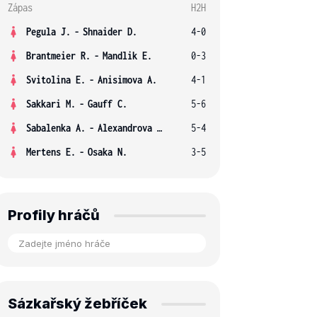
Zápas
H2H
Pegula J.
-
Shnaider D.
4-0
Brantmeier R.
-
Mandlik E.
0-3
Svitolina E.
-
Anisimova A.
4-1
Sakkari M.
-
Gauff C.
5-6
Sabalenka A.
-
Alexandrova E.
5-4
Mertens E.
-
Osaka N.
3-5
Profily hráčů
Sázkařský žebříček