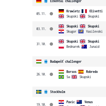
Eckental challenger
Krawietz
/
Olivetti
05.11.
Skupski
/
Skupski
Skupski
/
Skupski
03.11.
Skugor
/
Vasilevski
Skupski
/
Skupski
31.10.
Bednarek
/
Junaid
Budapešť challenger
Borsos
/
Robredo
26.10.
Sa
/
Skupski
Stockholm
Pavic
/
Venus
19.10.