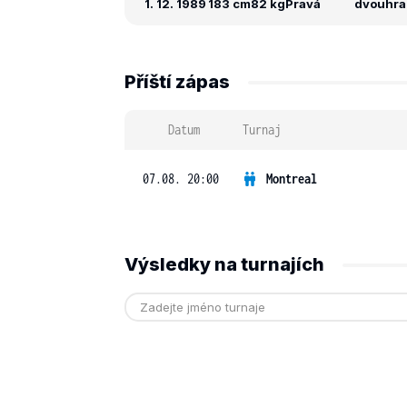
1. 12. 1989
183 cm
82 kg
Pravá
dvouhra:
Příští zápas
Datum
Turnaj
07.08. 20:00
Montreal
Výsledky na turnajích