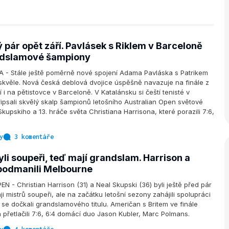
pár opět září. Pavlásek s Riklem v Barceloně
andslamové šampiony
- Stále ještě poměrně nové spojení Adama Pavláska s Patrikem
skvěle. Nová česká deblová dvojice úspěšně navazuje na finále z
 i na pětistovce v Barceloně. V Katalánsku si čeští tenisté v
ipsali skvělý skalp šampionů letošního Australian Open světové
kupskiho a 13. hráče světa Christiana Harrisona, které porazili 7:6,
y
3 komentáře
li soupeři, teď mají grandslam. Harrison a
 podmanili Melbourne
 - Christian Harrison (31) a Neal Skupski (36) byli ještě před pár
i mistrů soupeři, ale na začátku letošní sezony zahájili spolupráci
se dočkali grandslamového titulu. Američan s Britem ve finále
 přetlačili 7:6, 6:4 domácí duo Jason Kubler, Marc Polmans.