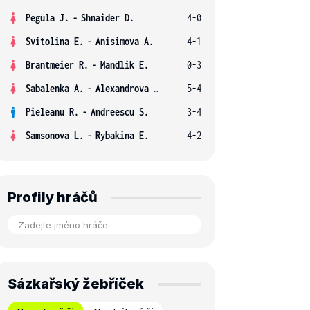
Pegula J.
-
Shnaider D.
4-0
Svitolina E.
-
Anisimova A.
4-1
Brantmeier R.
-
Mandlik E.
0-3
Sabalenka A.
-
Alexandrova E.
5-4
Pieleanu R.
-
Andreescu S.
3-4
Samsonova L.
-
Rybakina E.
4-2
Profily hráčů
Sázkařský žebříček