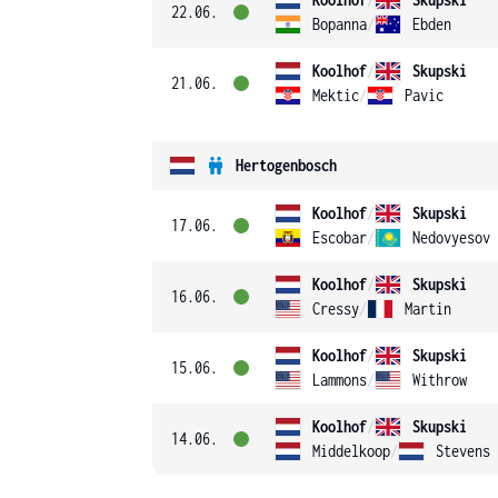
22.06.
Bopanna
/
Ebden
Koolhof
/
Skupski
21.06.
Mektic
/
Pavic
Hertogenbosch
Koolhof
/
Skupski
17.06.
Escobar
/
Nedovyesov
Koolhof
/
Skupski
16.06.
Cressy
/
Martin
Koolhof
/
Skupski
15.06.
Lammons
/
Withrow
Koolhof
/
Skupski
14.06.
Middelkoop
/
Stevens