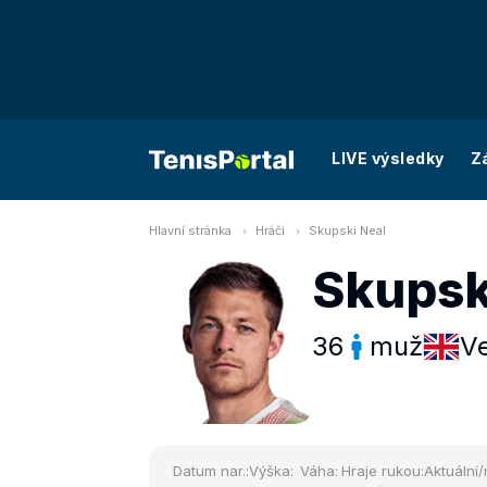
LIVE výsledky
Z
Hlavní stránka
Hráči
Skupski Neal
Skupsk
36
muž
Ve
Datum nar.:
Výška:
Váha:
Hraje rukou:
Aktuální/