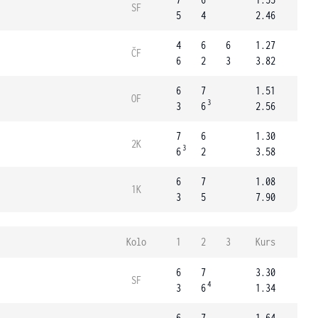
SF
5
4
2.46
4
6
6
1.27
ČF
6
2
3
3.82
6
7
1.51
OF
3
3
6
2.56
7
6
1.30
2K
3
6
2
3.58
6
7
1.08
1K
3
5
7.90
Kolo
1
2
3
Kurs
6
7
3.30
SF
4
3
6
1.34
6
7
1.64