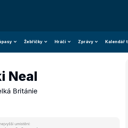
ápasy
Žebříčky
Hráči
Zprávy
Kalendář t
i Neal
lká Británie
nejvyšší umístění: