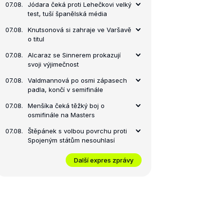
07.08.
Jódara čeká proti Lehečkovi velký
test, tuší španělská média
07.08.
Knutsonová si zahraje ve Varšavě
o titul
07.08.
Alcaraz se Sinnerem prokazují
svoji výjimečnost
07.08.
Valdmannová po osmi zápasech
padla, končí v semifinále
07.08.
Menšíka čeká těžký boj o
osmifinále na Masters
07.08.
Štěpánek s volbou povrchu proti
Spojeným státům nesouhlasí
Další expres zprávy