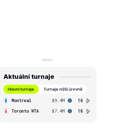
Aktuální turnaje
Hlavní turnaje
Turnaje nižší úrovně
Montreal
$9.4M
16
Toronto WTA
$7.4M
16