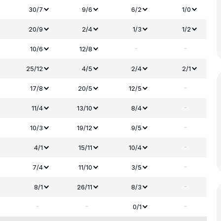
30/7
9/6
6/2
1/0
20/9
2/4
1/3
1/2
-
-
10/6
12/8
25/12
4/5
2/4
2/1
-
17/8
20/5
12/5
-
11/4
13/10
8/4
-
10/3
19/12
9/5
-
4/1
15/11
10/4
-
7/4
11/10
3/5
-
8/1
26/11
8/3
-
-
-
0/1