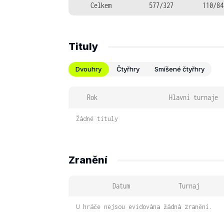
Celkem
577/327
110/84
Tituly
Dvouhry
Čtyřhry
Smíšené čtyřhry
Rok
Hlavní turnaje
Žádné tituly
Zranění
Datum
Turnaj
U hráče nejsou evidována žádná zranění.