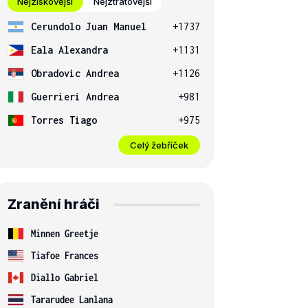
Nejziskovější
Nejztrátovější
Cerundolo Juan Manuel
+1737
Eala Alexandra
+1131
Obradovic Andrea
+1126
Guerrieri Andrea
+981
Torres Tiago
+975
Celý žebříček
Zranění hráči
Minnen Greetje
Tiafoe Frances
Diallo Gabriel
Tararudee Lanlana