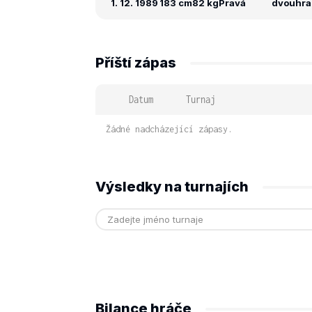
1. 12. 1989
183 cm
82 kg
Pravá
dvouhra:
Příští zápas
Datum
Turnaj
Žádné nadcházející zápasy.
Výsledky na turnajích
Bilance hráče