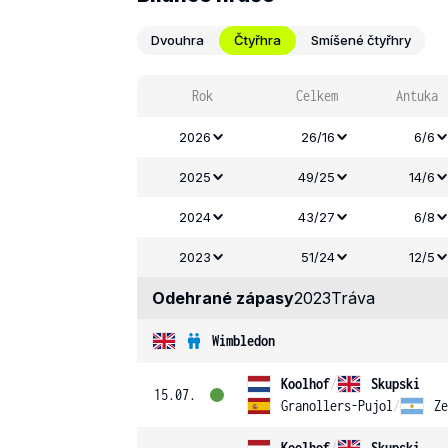
Dvouhra
Čtyřhra
Smíšené čtyřhry
Rok
Celkem
Antuka
2026
26/16
6/6
2025
49/25
14/6
2024
43/27
6/8
2023
51/24
12/5
Odehrané zápasy
2023
Tráva
Wimbledon
Koolhof
/
Skupski
15.07.
Granollers-Pujol
/
Ze
Koolhof
/
Skupski