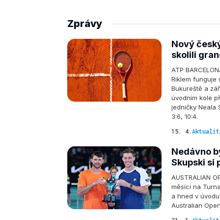
Zprávy
Nový český 
skolili gr
ATP BARCELONA 
Riklem funguje 
Bukureště a září
úvodním kole př
jedničky Neala S
3:6, 10:4.
15. 4.
Aktualit
Nedávno by
Skupski si
AUSTRALIAN OPEN
měsíci na Turnaj
a hned v úvodu 
Australian Open