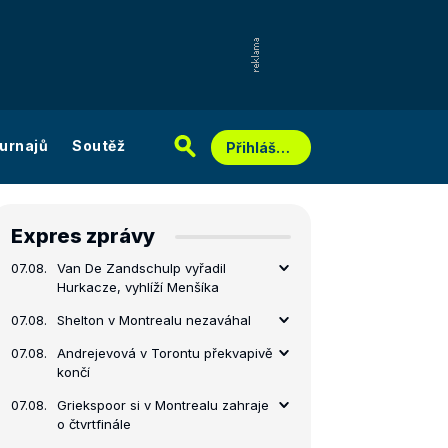
urnajů
Soutěž
Přihlášení
Expres zprávy
07.08.
Van De Zandschulp vyřadil
Hurkacze, vyhlíží Menšíka
07.08.
Shelton v Montrealu nezaváhal
07.08.
Andrejevová v Torontu překvapivě
končí
07.08.
Griekspoor si v Montrealu zahraje
o čtvrtfinále