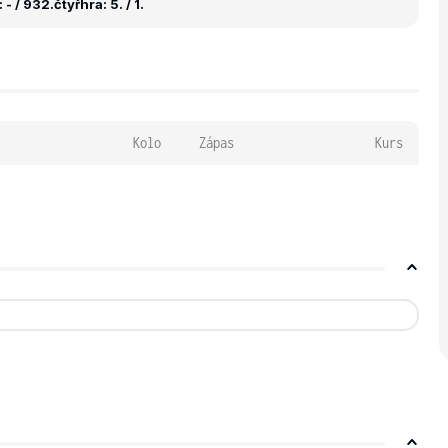
 - / 932.
čtyřhra: 5. / 1.
Kolo
Zápas
Kurs