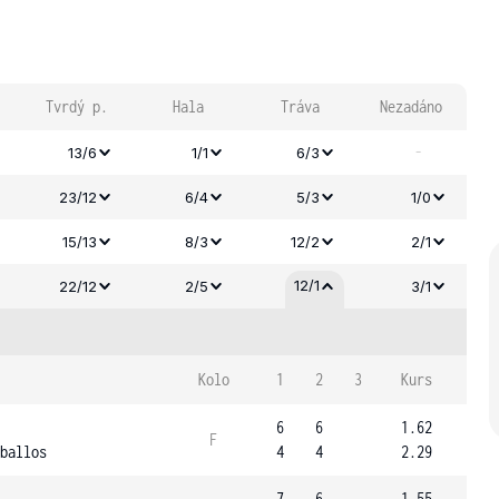
Tvrdý p.
Hala
Tráva
Nezadáno
-
13/6
1/1
6/3
23/12
6/4
5/3
1/0
15/13
8/3
12/2
2/1
12/1
22/12
2/5
3/1
Kolo
1
2
3
Kurs
6
6
1.62
F
ballos
4
4
2.29
7
6
1.55