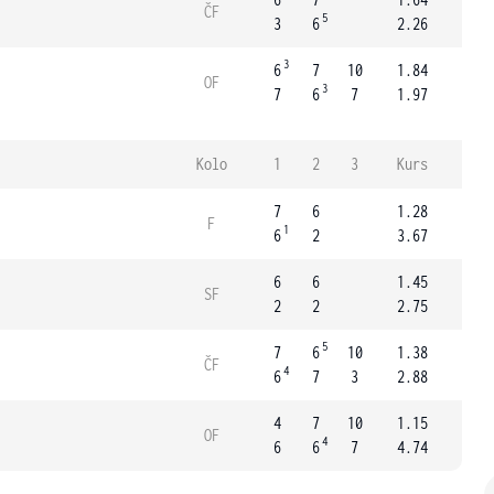
ČF
5
3
6
2.26
3
6
7
10
1.84
OF
3
7
6
7
1.97
Kolo
1
2
3
Kurs
7
6
1.28
F
1
6
2
3.67
6
6
1.45
SF
2
2
2.75
5
7
6
10
1.38
ČF
4
6
7
3
2.88
4
7
10
1.15
OF
4
6
6
7
4.74