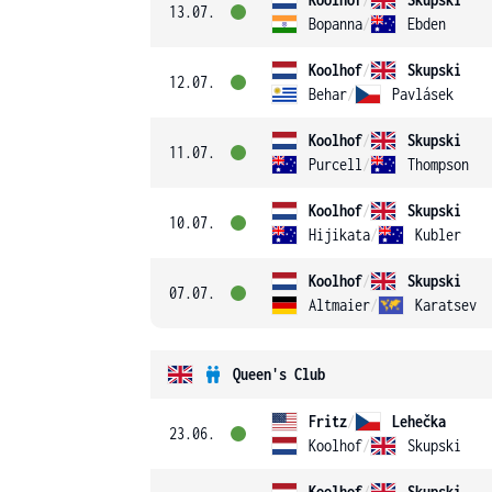
13.07.
Bopanna
/
Ebden
Koolhof
/
Skupski
12.07.
Behar
/
Pavlásek
Koolhof
/
Skupski
11.07.
Purcell
/
Thompson
Koolhof
/
Skupski
10.07.
Hijikata
/
Kubler
Koolhof
/
Skupski
07.07.
Altmaier
/
Karatsev
Queen's Club
Fritz
/
Lehečka
23.06.
Koolhof
/
Skupski
Koolhof
/
Skupski