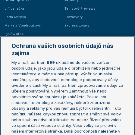
Novak Djokovič
Aktuality
Jiří Lehečka
Tenisová Previews
Petra Kvitová
Rozhovory
Markéta Vondroušová
Express zprávy
Iga Swiatek
Marie Bouzková
Ochrana vašich osobních údajů nás
Žebříčky
Kalendář turnajů
zajímá
My a naši partneři
999
ukládáme do vašeho zařízení
Žebříček ATP (muži)
Australian Open
osobní údaje, jako jsou údaje o prohlížení nebo jedinečné
Žebříček WTA (ženy)
French Open
identifikátory, a máme k nim přístup. Výběr Souhlasím
umožňuje, aby sledovací technologie podporovaly účely
Sázkařský žebříček
Wimbledon
uvedené v části My a naši partneři zpracováváme údaje za
US Open
účelem poskytování. Výběrem Zamítnout vše nebo
odvoláním svého souhlasu je zakážete. Pokud jsou
Turnaj mistrů
sledovací technologie zakázány, některé zobrazené
Turnaj mistryň
obsahy a reklamy pro vás nemusí být tolik relevantní. Tuto
Aktualní trendy
nabídku můžete kdykoli znovu zobrazit a změnit své volby
nebo souhlas odvolat kliknutím na odkaz Řízení předvoleb
ve spodní části webové stránky. Vaše volby se projeví v
Fotbalové přestupy
našem Internetová stránka. Další podrobnosti naleznete v
Livesport Daily