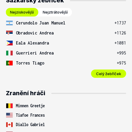
Sázkařský žebříček
Nejziskovější
Nejztrátovější
Cerundolo Juan Manuel
+1737
Obradovic Andrea
+1126
Eala Alexandra
+1081
Guerrieri Andrea
+995
Torres Tiago
+975
Celý žebříček
Zranění hráči
Minnen Greetje
Tiafoe Frances
Diallo Gabriel