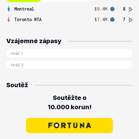
Montreal
$9.4M
8
Toronto WTA
$7.4M
7
Vzájemné zápasy
Soutěž
Soutěžte o
10.000 korun!