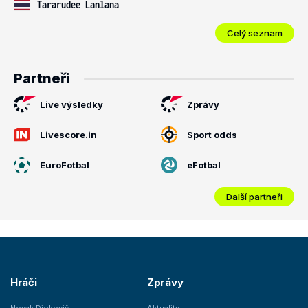
Tararudee Lanlana
Celý seznam
Partneři
Live výsledky
Zprávy
Livescore.in
Sport odds
EuroFotbal
eFotbal
Další partneři
Hráči
Zprávy