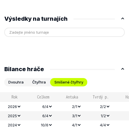
Výsledky na turnajích
Bilance hráče
Dvouhra
Čtyřhra
Smíšené čtyřhry
Rok
Celkem
Antuka
Tvrdý p.
H
2026
6/4
2/1
2/2
2025
6/4
3/1
1/2
2024
10/6
4/1
4/4