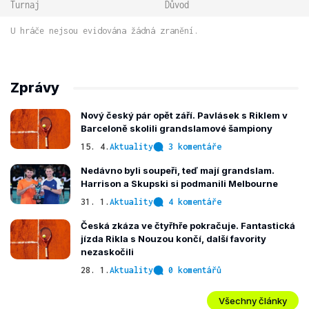
Turnaj
Důvod
U hráče nejsou evidována žádná zranění.
Zprávy
Nový český pár opět září. Pavlásek s Riklem v
Barceloně skolili grandslamové šampiony
15. 4.
Aktuality
3 komentáře
Nedávno byli soupeři, teď mají grandslam.
Harrison a Skupski si podmanili Melbourne
31. 1.
Aktuality
4 komentáře
Česká zkáza ve čtyřhře pokračuje. Fantastická
jízda Rikla s Nouzou končí, další favority
nezaskočili
28. 1.
Aktuality
0 komentářů
Všechny články