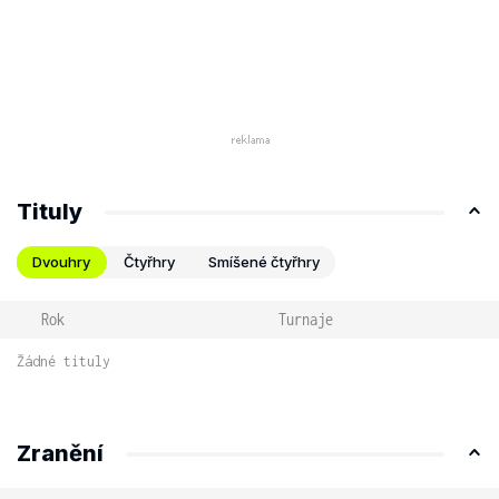
Tituly
Dvouhry
Čtyřhry
Smíšené čtyřhry
Rok
Turnaje
Žádné tituly
Zranění