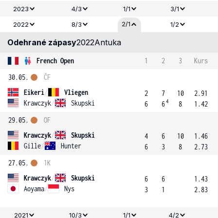
2023
4/3
1/1
3/1
2/1
2022
8/3
1/2
Odehrané zápasy
2022
Antuka
French Open
1
2
3
Kurs
30.05.
ČF
Eikeri
/
Vliegen
2
7
10
2.91
4
Krawczyk
/
Skupski
6
6
8
1.42
29.05.
OF
Krawczyk
/
Skupski
4
6
10
1.46
Gille
/
Hunter
6
3
8
2.73
27.05.
1K
Krawczyk
/
Skupski
6
6
1.43
Aoyama
/
Nys
3
1
2.83
2021
10/3
1/1
4/2