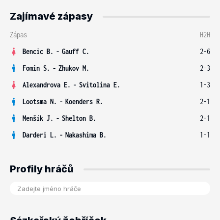
Zajímavé zápasy
Zápas
H2H
Bencic B.
-
Gauff C.
2-6
Fomin S.
-
Zhukov M.
2-3
Alexandrova E.
-
Svitolina E.
1-3
Lootsma N.
-
Koenders R.
2-1
Menšík J.
-
Shelton B.
2-1
Darderi L.
-
Nakashima B.
1-1
Profily hráčů