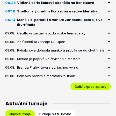
06:26
Vítězná série Ealaové skončila na Bencicové
06:18
Shelton si poradil s Fonsecou a vyzve Menšíka
06:13
Menšík si poradil i s Van De Zandschulpem a je ve
čtvrtfinále
09.08.
Gauffová zastavila jízdu ruské teenagerky
09.08.
22 Čechů si zahraje US Open
09.08.
Rybakinová dohnala manko a probila se do čtvrtfinále
09.08.
Mérida je poprvé ve čtvrtfinále Masters
09.08.
Brenda Fruhvirtová slaví jasnou výhru
09.08.
Palicová prohrála maratonské finále
Další expres zprávy
Aktuální turnaje
Hlavní turnaje
Turnaje nižší úrovně