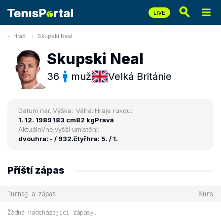
Hráči
Skupski Neal
Skupski Neal
36
muž
Velká Británie
Datum nar.:
Výška:
Váha:
Hraje rukou:
1. 12. 1989
183 cm
82 kg
Pravá
Aktuální/nejvyšší umístění:
dvouhra: - / 932.
čtyřhra: 5. / 1.
Příští zápas
Turnaj a zápas
Kurs
Žádné nadcházející zápasy.