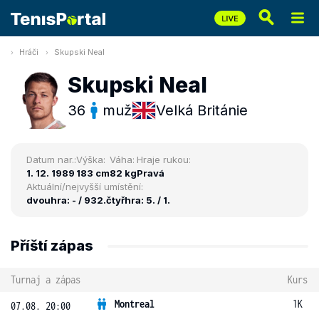
Hráči
Skupski Neal
Skupski Neal
36
muž
Velká Británie
Datum nar.:
Výška:
Váha:
Hraje rukou:
1. 12. 1989
183 cm
82 kg
Pravá
Aktuální/nejvyšší umístění:
dvouhra: - / 932.
čtyřhra: 5. / 1.
Příští zápas
Turnaj a zápas
Kurs
Montreal
1K
07.08. 20:00