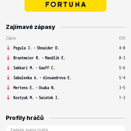
Zajímavé zápasy
Zápas
H2H
Pegula J.
-
Shnaider D.
4-0
Brantmeier R.
-
Mandlik E.
0-3
Sakkari M.
-
Gauff C.
5-6
Sabalenka A.
-
Alexandrova E.
5-4
Mertens E.
-
Osaka N.
3-5
Kostyuk M.
-
Swiatek I.
1-3
Profily hráčů