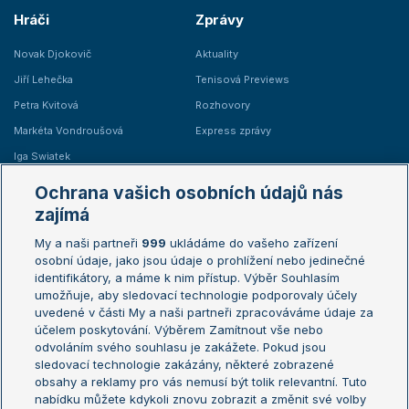
Hráči
Zprávy
Novak Djokovič
Aktuality
Jiří Lehečka
Tenisová Previews
Petra Kvitová
Rozhovory
Markéta Vondroušová
Express zprávy
Iga Swiatek
Marie Bouzková
Ochrana vašich osobních údajů nás
Žebříčky
Kalendář turnajů
zajímá
My a naši partneři
999
ukládáme do vašeho zařízení
Žebříček ATP (muži)
Australian Open
osobní údaje, jako jsou údaje o prohlížení nebo jedinečné
Žebříček WTA (ženy)
French Open
identifikátory, a máme k nim přístup. Výběr Souhlasím
umožňuje, aby sledovací technologie podporovaly účely
Sázkařský žebříček
Wimbledon
uvedené v části My a naši partneři zpracováváme údaje za
US Open
účelem poskytování. Výběrem Zamítnout vše nebo
odvoláním svého souhlasu je zakážete. Pokud jsou
Turnaj mistrů
sledovací technologie zakázány, některé zobrazené
Turnaj mistryň
obsahy a reklamy pro vás nemusí být tolik relevantní. Tuto
Aktualní trendy
nabídku můžete kdykoli znovu zobrazit a změnit své volby