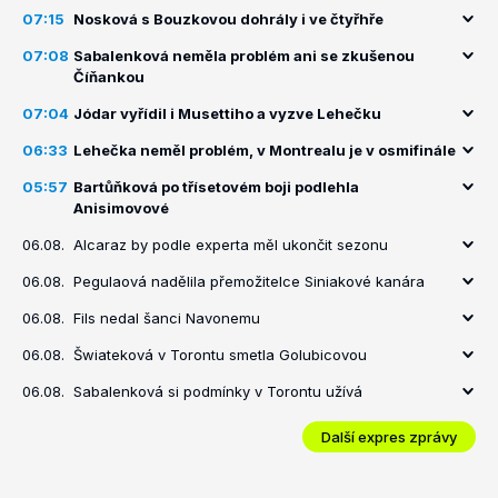
07:15
Nosková s Bouzkovou dohrály i ve čtyřhře
07:08
Sabalenková neměla problém ani se zkušenou
Číňankou
07:04
Jódar vyřídil i Musettiho a vyzve Lehečku
06:33
Lehečka neměl problém, v Montrealu je v osmifinále
05:57
Bartůňková po třísetovém boji podlehla
Anisimovové
06.08.
Alcaraz by podle experta měl ukončit sezonu
06.08.
Pegulaová nadělila přemožitelce Siniakové kanára
06.08.
Fils nedal šanci Navonemu
06.08.
Šwiateková v Torontu smetla Golubicovou
06.08.
Sabalenková si podmínky v Torontu užívá
Další expres zprávy