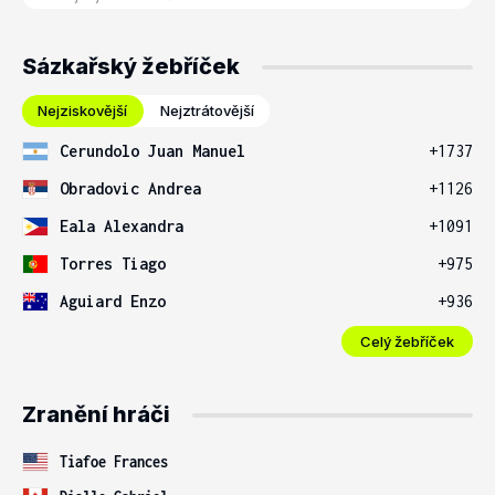
Sázkařský žebříček
Nejziskovější
Nejztrátovější
Cerundolo Juan Manuel
+1737
Obradovic Andrea
+1126
Eala Alexandra
+1091
Torres Tiago
+975
Aguiard Enzo
+936
Celý žebříček
Zranění hráči
Tiafoe Frances