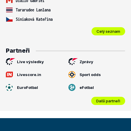
Diallo Gabriel
Tararudee Lanlana
Siniaková Kateřina
Celý seznam
Partneři
Live výsledky
Zprávy
Livescore.in
Sport odds
EuroFotbal
eFotbal
Další partneři