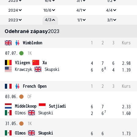
2025
6/4
3/1
1/2
2024
10/6
4/1
4/4
4/3
2023
1/1
3/1
Odehrané zápasy
2023
Wimbledon
1
2
3
Kurs
07.07.
1K
Vliegen
/
Xu
4
7
6
2.98
8
Krawczyk
/
Skupski
6
6
4
1.39
French Open
1
2
3
Kurs
03.06.
OF
Middelkoop
/
Sutjiadi
6
7
2.33
7
Olmos
/
Skupski
2
6
1.60
31.05.
1K
Olmos
/
Skupski
6
6
1.73