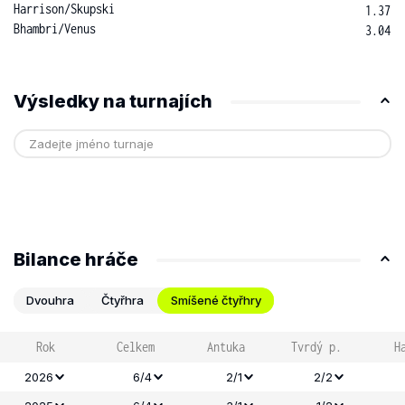
Harrison
/
Skupski
1.37
Bhambri
/
Venus
3.04
Výsledky na turnajích
Bilance hráče
Dvouhra
Čtyřhra
Smíšené čtyřhry
Rok
Celkem
Antuka
Tvrdý p.
H
2026
6/4
2/1
2/2