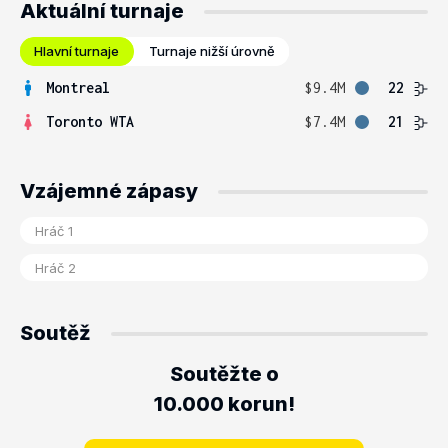
Aktuální turnaje
Hlavní turnaje
Turnaje nižší úrovně
Montreal
$9.4M
22
Toronto WTA
$7.4M
21
Vzájemné zápasy
Soutěž
Soutěžte o
10.000 korun!