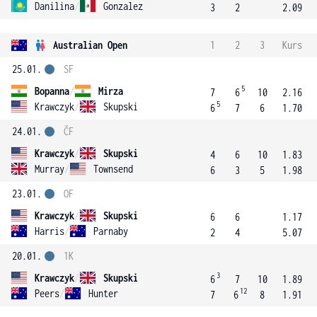
Danilina
/
Gonzalez
3
2
2.09
Australian Open
1
2
3
Kurs
25.01.
SF
5
Bopanna
/
Mirza
7
6
10
2.16
5
Krawczyk
/
Skupski
6
7
6
1.70
24.01.
ČF
Krawczyk
/
Skupski
4
6
10
1.83
Murray
/
Townsend
6
3
5
1.98
23.01.
OF
Krawczyk
/
Skupski
6
6
1.17
Harris
/
Parnaby
2
4
5.07
20.01.
1K
3
Krawczyk
/
Skupski
6
7
10
1.89
12
Peers
/
Hunter
7
6
8
1.91