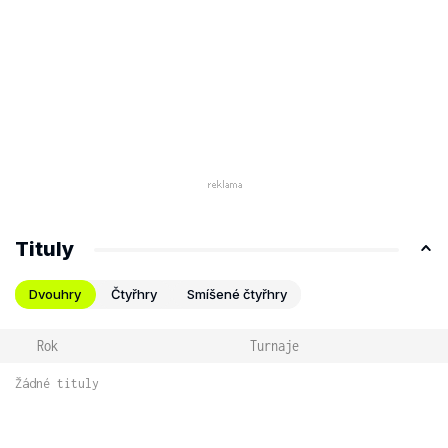
Tituly
Dvouhry
Čtyřhry
Smíšené čtyřhry
Rok
Turnaje
Žádné tituly