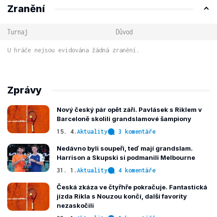
Zranění
Turnaj
Důvod
U hráče nejsou evidována žádná zranění.
Zprávy
Nový český pár opět září. Pavlásek s Riklem v
Barceloně skolili grandslamové šampiony
15. 4.
Aktuality
3 komentáře
Nedávno byli soupeři, teď mají grandslam.
Harrison a Skupski si podmanili Melbourne
31. 1.
Aktuality
4 komentáře
Česká zkáza ve čtyřhře pokračuje. Fantastická
jízda Rikla s Nouzou končí, další favority
nezaskočili