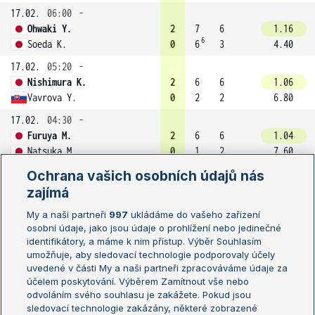
17.02.
06:00
-
Ohwaki Y.
2
7
6
1.16
6
Soeda K.
0
6
3
4.40
17.02.
05:20
-
Nishimura K.
2
6
6
1.06
Vavrova Y.
0
2
2
6.80
17.02.
04:30
-
Furuya M.
2
6
6
1.04
Natsuka M.
0
1
2
7.60
17.02.
Ochrana vašich osobních údajů nás
04:20
-
Hasegawa M.
2
7
6
1.09
zajímá
Sloan J.
0
5
2
5.80
My a naši partneři
997
ukládáme do vašeho zařízení
17.02.
03:00
-
osobní údaje, jako jsou údaje o prohlížení nebo jedinečné
identifikátory, a máme k nim přístup. Výběr Souhlasím
Miyamoto A.
2
6
6
1.05
umožňuje, aby sledovací technologie podporovaly účely
Komatsu R.
0
1
1
7.40
uvedené v části My a naši partneři zpracováváme údaje za
16.02.
05:30
-
účelem poskytování. Výběrem Zamítnout vše nebo
odvoláním svého souhlasu je zakážete. Pokud jsou
Wakana R.
2
6
3
7
sledovací technologie zakázány, některé zobrazené
1
Furuya M.
1
4
6
6