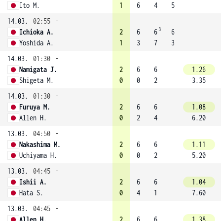
Ito M.
1
6
4
5
14.03.
02:55
-
3
Ichioka A.
2
6
6
6
Yoshida A.
1
3
7
3
14.03.
01:30
-
Namigata J.
2
6
6
1.26
Shigeta M.
0
0
2
3.35
14.03.
01:30
-
Furuya M.
2
6
6
1.08
Allen H.
0
2
4
6.20
13.03.
04:50
-
Nakashima M.
2
6
6
1.11
Uchiyama H.
0
0
2
5.20
13.03.
04:45
-
Ishii A.
2
6
6
1.04
Hata S.
0
4
1
7.60
13.03.
04:45
-
Allen H.
2
6
6
1.38