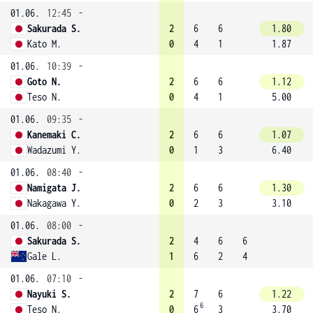
01.06.
12:45
-
Sakurada S.
2
6
6
1.80
Kato M.
0
4
1
1.87
01.06.
10:39
-
Goto N.
2
6
6
1.12
Teso N.
0
4
1
5.00
01.06.
09:35
-
Kanemaki C.
2
6
6
1.07
Wadazumi Y.
0
1
3
6.40
01.06.
08:40
-
Namigata J.
2
6
6
1.30
Nakagawa Y.
0
2
3
3.10
01.06.
08:00
-
Sakurada S.
2
4
6
6
Gale L.
1
6
2
4
01.06.
07:10
-
Nayuki S.
2
7
6
1.22
6
Teso N.
0
6
3
3.70