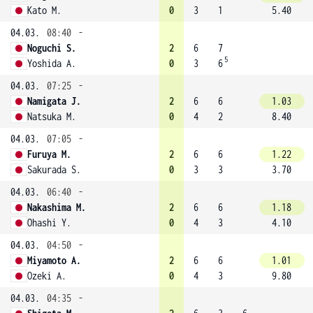
Kato M.
0
3
1
5.40
04.03.
08:40
-
Noguchi S.
2
6
7
5
Yoshida A.
0
3
6
04.03.
07:25
-
Namigata J.
2
6
6
1.03
Natsuka M.
0
4
2
8.40
04.03.
07:05
-
Furuya M.
2
6
6
1.22
Sakurada S.
0
3
3
3.70
04.03.
06:40
-
Nakashima M.
2
6
6
1.18
Ohashi Y.
0
4
3
4.10
04.03.
04:50
-
Miyamoto A.
2
6
6
1.01
Ozeki A.
0
4
3
9.80
04.03.
04:35
-