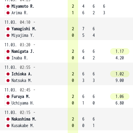
Miyamoto R.
2
4
6
6
Arima R.
1
6
2
3
11.03.
04:10
-
Yamagishi M.
2
7
6
Miyajima Y.
0
5
4
11.03.
03:20
-
Namigata J.
2
6
6
1.17
Inaba R.
0
4
2
4.20
11.03.
02:55
-
Ichioka A.
2
6
6
1.02
Natsuka M.
0
3
3
9.00
11.03.
02:45
-
Furuya M.
2
6
6
1.06
Uchiyama H.
0
1
0
6.80
11.03.
02:15
-
Nakashima M.
2
6
6
Kusakabe M.
0
0
1