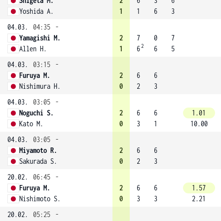
Shigeta M.
2
6
3
6
Yoshida A.
1
1
6
3
04.03.
04:35
-
Yamagishi M.
2
7
0
7
2
Allen H.
1
6
6
5
04.03.
03:15
-
Furuya M.
2
6
6
Nishimura H.
0
2
3
04.03.
03:05
-
Noguchi S.
2
6
6
1.01
Kato M.
0
3
1
10.00
04.03.
03:05
-
Miyamoto R.
2
6
6
Sakurada S.
0
2
3
20.02.
06:45
-
Furuya M.
2
6
6
1.57
Nishimoto S.
0
3
3
2.21
20.02.
05:25
-