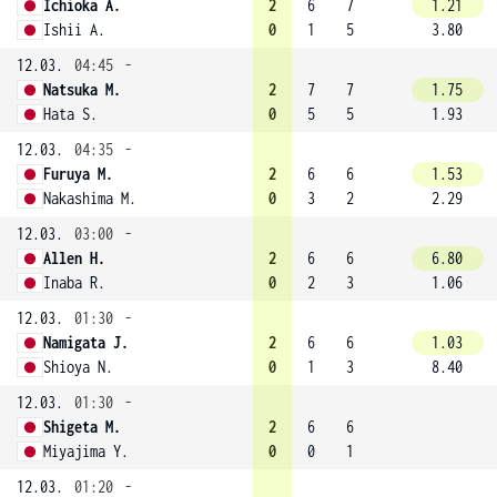
Ichioka A.
2
6
7
1.21
Ishii A.
0
1
5
3.80
12.03.
04:45
-
Natsuka M.
2
7
7
1.75
Hata S.
0
5
5
1.93
12.03.
04:35
-
Furuya M.
2
6
6
1.53
Nakashima M.
0
3
2
2.29
12.03.
03:00
-
Allen H.
2
6
6
6.80
Inaba R.
0
2
3
1.06
12.03.
01:30
-
Namigata J.
2
6
6
1.03
Shioya N.
0
1
3
8.40
12.03.
01:30
-
Shigeta M.
2
6
6
Miyajima Y.
0
0
1
12.03.
01:20
-