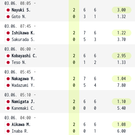
03.06.
08:05
-
Nayuki S.
2
6
6
3.00
Goto N.
0
3
1
1.32
03.06.
07:45
-
Ishikawa K.
2
7
6
1.22
Sakurada S.
0
5
3
3.70
03.06.
06:00
-
Kobayashi C.
2
6
6
2.95
Teso N.
0
1
2
1.33
03.06.
05:45
-
Nakagawa Y.
2
7
6
1.04
Wadazumi Y.
0
5
4
7.80
03.06.
05:10
-
Namigata J.
2
6
6
1.10
Kanemaki C.
0
0
0
5.40
03.06.
04:00
-
Aikawa M.
2
6
6
1.08
Inaba R.
0
0
1
6.00