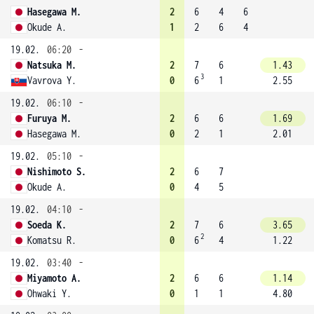
Hasegawa M.
2
6
4
6
Okude A.
1
2
6
4
19.02.
06:20
-
Natsuka M.
2
7
6
1.43
3
Vavrova Y.
0
6
1
2.55
19.02.
06:10
-
Furuya M.
2
6
6
1.69
Hasegawa M.
0
2
1
2.01
19.02.
05:10
-
Nishimoto S.
2
6
7
Okude A.
0
4
5
19.02.
04:10
-
Soeda K.
2
7
6
3.65
2
Komatsu R.
0
6
4
1.22
19.02.
03:40
-
Miyamoto A.
2
6
6
1.14
Ohwaki Y.
0
1
1
4.80