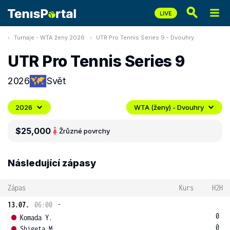
Turnaje - WTA ženy 2026
UTR Pro Tennis Series 9 - Dvouhry
UTR Pro Tennis Series 9
2026
Svět
2026
WTA (ženy) - Dvouhry
$25,000
Ž
různé povrchy
Následující zápasy
Zápas
Kurs
H2H
13.07.
06:00
-
0
Komada Y.
0
Shigeta M.