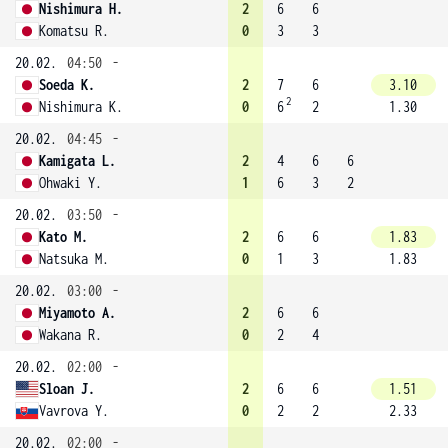
Nishimura H.
2
6
6
Komatsu R.
0
3
3
20.02.
04:50
-
Soeda K.
2
7
6
3.10
2
Nishimura K.
0
6
2
1.30
20.02.
04:45
-
Kamigata L.
2
4
6
6
Ohwaki Y.
1
6
3
2
20.02.
03:50
-
Kato M.
2
6
6
1.83
Natsuka M.
0
1
3
1.83
20.02.
03:00
-
Miyamoto A.
2
6
6
Wakana R.
0
2
4
20.02.
02:00
-
Sloan J.
2
6
6
1.51
Vavrova Y.
0
2
2
2.33
20.02.
02:00
-