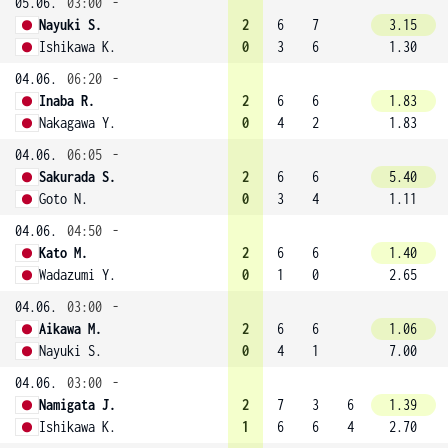
05.06.
03:00
-
Nayuki S.
2
6
7
3.15
Ishikawa K.
0
3
6
1.30
04.06.
06:20
-
Inaba R.
2
6
6
1.83
Nakagawa Y.
0
4
2
1.83
04.06.
06:05
-
Sakurada S.
2
6
6
5.40
Goto N.
0
3
4
1.11
04.06.
04:50
-
Kato M.
2
6
6
1.40
Wadazumi Y.
0
1
0
2.65
04.06.
03:00
-
Aikawa M.
2
6
6
1.06
Nayuki S.
0
4
1
7.00
04.06.
03:00
-
Namigata J.
2
7
3
6
1.39
Ishikawa K.
1
6
6
4
2.70