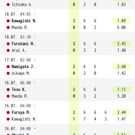
Ichioka A.
0
2
0
1.83
18.07.
04:05
-
Kawagishi N.
2
6
6
1.09
Maeda R.
0
0
2
6.00
18.07.
03:30
-
Furutani H.
2
6
6
2.43
Arai A.
0
3
3
1.48
17.07.
02:00
-
Namigata J.
2
6
6
2.60
Aikawa M.
0
2
0
1.42
16.07.
06:00
-
Teso K.
2
6
6
1.11
Maeda R.
0
3
2
5.20
16.07.
04:00
-
Furuya M.
2
6
6
6
2.44
Kawagishi N.
1
7
4
3
1.47
16.07.
04:00
-