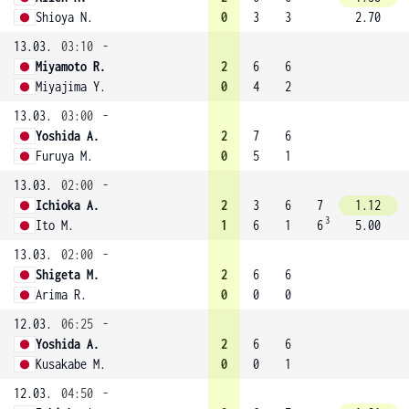
Shioya N.
0
3
3
2.70
13.03.
03:10
-
Miyamoto R.
2
6
6
Miyajima Y.
0
4
2
13.03.
03:00
-
Yoshida A.
2
7
6
Furuya M.
0
5
1
13.03.
02:00
-
Ichioka A.
2
3
6
7
1.12
3
Ito M.
1
6
1
6
5.00
13.03.
02:00
-
Shigeta M.
2
6
6
Arima R.
0
0
0
12.03.
06:25
-
Yoshida A.
2
6
6
Kusakabe M.
0
0
1
12.03.
04:50
-