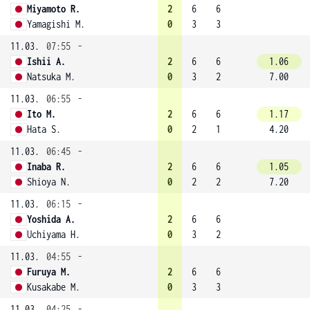
Miyamoto R.
2
6
6
Yamagishi M.
0
3
3
11.03.
07:55
-
Ishii A.
2
6
6
1.06
Natsuka M.
0
3
2
7.00
11.03.
06:55
-
Ito M.
2
6
6
1.17
Hata S.
0
2
1
4.20
11.03.
06:45
-
Inaba R.
2
6
6
1.05
Shioya N.
0
2
2
7.20
11.03.
06:15
-
Yoshida A.
2
6
6
Uchiyama H.
0
3
2
11.03.
04:55
-
Furuya M.
2
6
6
Kusakabe M.
0
3
3
11.03.
04:25
-