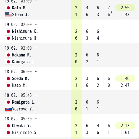
19.02.
03:00
-
Kato M.
2
4
6
7
2.55
7
Sloan J.
1
6
3
6
1.43
19.02.
02:00
-
Nishimura K.
2
6
6
Nishimura H.
0
3
4
19.02.
02:00
-
Wakana R.
2
6
6
Kamigata L.
0
2
1
18.02.
06:00
-
Soeda K.
2
3
6
6
1.46
Kato M.
1
6
2
0
2.47
18.02.
05:45
-
Kamigata L.
2
6
6
Vavrova Y.
0
1
1
18.02.
05:30
-
Ohwaki Y.
2
6
4
6
2.13
Nishimoto S.
1
3
6
1
1.61