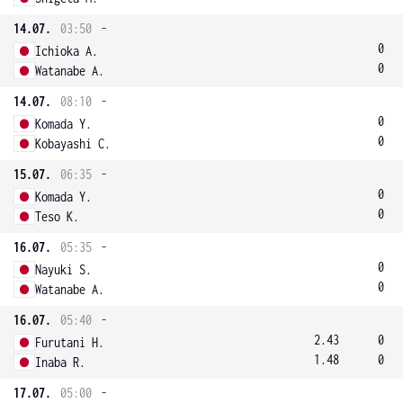
14.07.
03:50
-
0
Ichioka A.
0
Watanabe A.
14.07.
08:10
-
0
Komada Y.
0
Kobayashi C.
15.07.
06:35
-
0
Komada Y.
0
Teso K.
16.07.
05:35
-
0
Nayuki S.
0
Watanabe A.
16.07.
05:40
-
2.43
0
Furutani H.
1.48
0
Inaba R.
17.07.
05:00
-