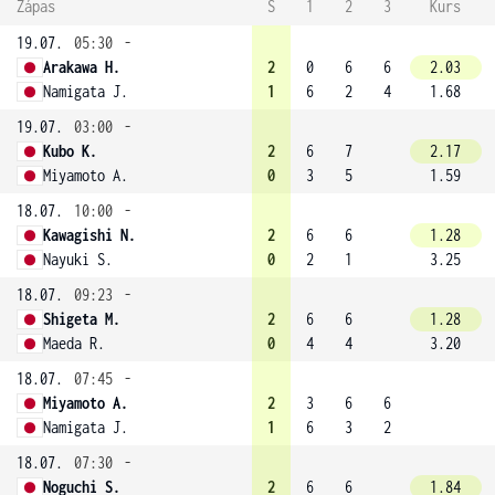
Zápas
S
1
2
3
Kurs
19.07.
05:30
-
Arakawa H.
2
0
6
6
2.03
Namigata J.
1
6
2
4
1.68
19.07.
03:00
-
Kubo K.
2
6
7
2.17
Miyamoto A.
0
3
5
1.59
18.07.
10:00
-
Kawagishi N.
2
6
6
1.28
Nayuki S.
0
2
1
3.25
18.07.
09:23
-
Shigeta M.
2
6
6
1.28
Maeda R.
0
4
4
3.20
18.07.
07:45
-
Miyamoto A.
2
3
6
6
Namigata J.
1
6
3
2
18.07.
07:30
-
Noguchi S.
2
6
6
1.84