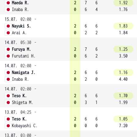
Maeda R.
2
7
6
1.92
Inaba R.
0
6
4
1.76
15.07.
02:00
-
Nayuki S.
2
6
6
1.83
Arai A.
0
2
2
1.84
14.07.
05:30
-
Furuya M.
2
7
6
1.25
Furutani H.
0
6
2
3.50
14.07.
02:00
-
Namigata J.
2
6
6
1.16
Inaba R.
0
2
0
4.40
14.07.
02:00
-
Teso K.
2
6
6
1.70
Shigeta M.
0
3
1
1.99
13.07.
04:25
-
Teso K.
2
6
6
1.05
Kobayashi C.
0
0
0
7.20
13.07.
03:00
-