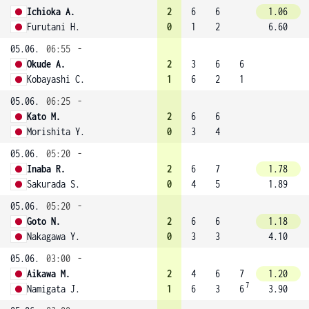
Ichioka A.
2
6
6
1.06
Furutani H.
0
1
2
6.60
05.06.
06:55
-
Okude A.
2
3
6
6
Kobayashi C.
1
6
2
1
05.06.
06:25
-
Kato M.
2
6
6
Morishita Y.
0
3
4
05.06.
05:20
-
Inaba R.
2
6
7
1.78
Sakurada S.
0
4
5
1.89
05.06.
05:20
-
Goto N.
2
6
6
1.18
Nakagawa Y.
0
3
3
4.10
05.06.
03:00
-
Aikawa M.
2
4
6
7
1.20
7
Namigata J.
1
6
3
6
3.90