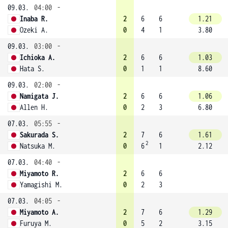
09.03.
04:00
-
Inaba R.
2
6
6
1.21
Ozeki A.
0
4
1
3.80
09.03.
03:00
-
Ichioka A.
2
6
6
1.03
Hata S.
0
1
1
8.60
09.03.
02:00
-
Namigata J.
2
6
6
1.06
Allen H.
0
2
3
6.80
07.03.
05:55
-
Sakurada S.
2
7
6
1.61
2
Natsuka M.
0
6
1
2.12
07.03.
04:40
-
Miyamoto R.
2
6
6
Yamagishi M.
0
2
3
07.03.
04:05
-
Miyamoto A.
2
7
6
1.29
Furuya M.
0
5
2
3.15