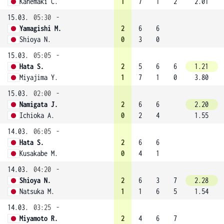
Kanemaki C.
1
7
1
2
2.01
15.03.
05:30
-
Yamagishi M.
2
6
6
Shioya N.
0
3
0
15.03.
05:05
-
Hata S.
2
5
6
6
1.21
Miyajima Y.
1
7
1
0
3.80
15.03.
02:00
-
Namigata J.
2
6
6
2.20
Ichioka A.
0
2
4
1.55
14.03.
06:05
-
Hata S.
2
6
6
Kusakabe M.
0
4
1
14.03.
04:20
-
Shioya N.
2
6
3
7
2.28
Natsuka M.
1
1
6
5
1.54
14.03.
03:25
-
Miyamoto R.
2
4
6
7