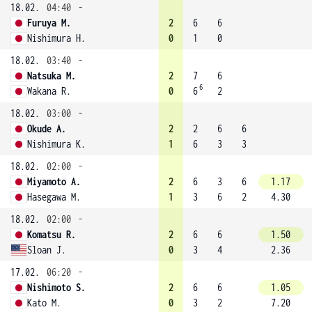
18.02.
04:40
-
Furuya M.
2
6
6
Nishimura H.
0
1
0
18.02.
03:40
-
Natsuka M.
2
7
6
6
Wakana R.
0
6
2
18.02.
03:00
-
Okude A.
2
2
6
6
Nishimura K.
1
6
3
3
18.02.
02:00
-
Miyamoto A.
2
6
3
6
1.17
Hasegawa M.
1
3
6
2
4.30
18.02.
02:00
-
Komatsu R.
2
6
6
1.50
Sloan J.
0
3
4
2.36
17.02.
06:20
-
Nishimoto S.
2
6
6
1.05
Kato M.
0
3
2
7.20