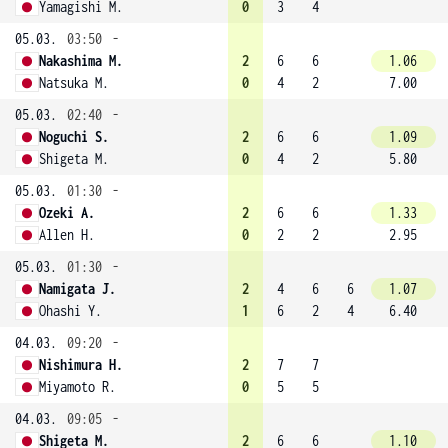
Yamagishi M.
0
3
4
05.03.
03:50
-
Nakashima M.
2
6
6
1.06
Natsuka M.
0
4
2
7.00
05.03.
02:40
-
Noguchi S.
2
6
6
1.09
Shigeta M.
0
4
2
5.80
05.03.
01:30
-
Ozeki A.
2
6
6
1.33
Allen H.
0
2
2
2.95
05.03.
01:30
-
Namigata J.
2
4
6
6
1.07
Ohashi Y.
1
6
2
4
6.40
04.03.
09:20
-
Nishimura H.
2
7
7
Miyamoto R.
0
5
5
04.03.
09:05
-
Shigeta M.
2
6
6
1.10