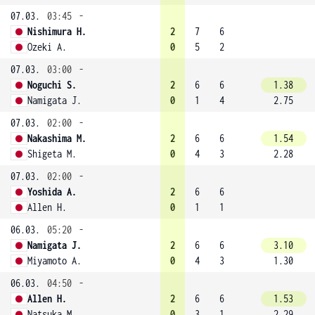
07.03.
03:45
-
Nishimura H.
2
7
6
Ozeki A.
0
5
2
07.03.
03:00
-
Noguchi S.
2
6
6
1.38
Namigata J.
0
1
4
2.75
07.03.
02:00
-
Nakashima M.
2
6
6
1.54
Shigeta M.
0
4
3
2.28
07.03.
02:00
-
Yoshida A.
2
6
6
Allen H.
0
1
1
06.03.
05:20
-
Namigata J.
2
6
6
3.10
Miyamoto A.
0
4
3
1.30
06.03.
04:50
-
Allen H.
2
6
6
1.53
Natsuka M.
0
3
1
2.29