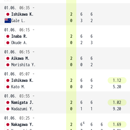
01.06.
06:35
-
Ishikawa K.
2
6
6
Gale L.
0
3
2
01.06.
06:15
-
Inaba R.
2
6
6
Okude A.
0
2
3
01.06.
06:15
-
Aikawa M.
2
6
6
Morishita Y.
0
0
2
01.06.
05:07
-
Ishikawa K.
2
6
6
1.12
Kato M.
0
0
2
5.20
01.06.
03:55
-
Namigata J.
2
6
6
1.02
Wadazumi Y.
0
1
1
9.20
01.06.
03:25
-
6
Nakagawa Y.
2
6
6
6
1.69