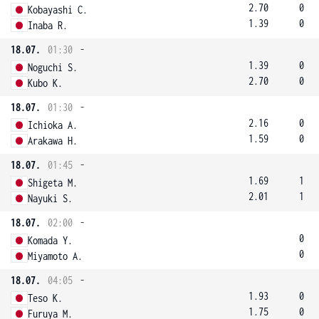
2.70
0
Kobayashi C.
1.39
0
Inaba R.
18.07.
01:30
-
1.39
0
Noguchi S.
2.70
0
Kubo K.
18.07.
01:30
-
2.16
0
Ichioka A.
1.59
0
Arakawa H.
18.07.
01:45
-
1.69
1
Shigeta M.
2.01
1
Nayuki S.
18.07.
02:00
-
0
Komada Y.
0
Miyamoto A.
18.07.
04:05
-
1.93
0
Teso K.
1.75
0
Furuya M.