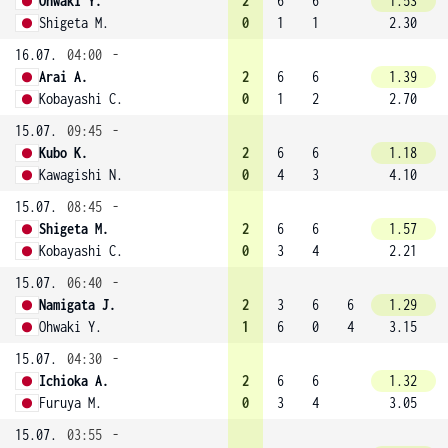
Ohwaki Y.
2
6
6
1.53
Shigeta M.
0
1
1
2.30
16.07.
04:00
-
Arai A.
2
6
6
1.39
Kobayashi C.
0
1
2
2.70
15.07.
09:45
-
Kubo K.
2
6
6
1.18
Kawagishi N.
0
4
3
4.10
15.07.
08:45
-
Shigeta M.
2
6
6
1.57
Kobayashi C.
0
3
4
2.21
15.07.
06:40
-
Namigata J.
2
3
6
6
1.29
Ohwaki Y.
1
6
0
4
3.15
15.07.
04:30
-
Ichioka A.
2
6
6
1.32
Furuya M.
0
3
4
3.05
15.07.
03:55
-