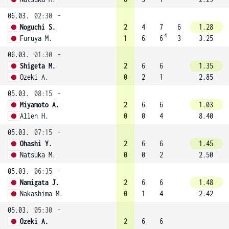
06.03.
02:30
-
Noguchi S.
2
4
7
6
1.28
4
Furuya M.
1
6
6
3
3.25
06.03.
01:30
-
Shigeta M.
2
6
6
1.35
Ozeki A.
0
2
1
2.85
05.03.
08:15
-
Miyamoto A.
2
6
6
1.03
Allen H.
0
0
4
8.40
05.03.
07:15
-
Ohashi Y.
2
6
6
1.45
Natsuka M.
0
0
2
2.50
05.03.
06:35
-
Namigata J.
2
6
6
1.48
Nakashima M.
0
1
4
2.42
05.03.
05:30
-
Ozeki A.
2
6
6