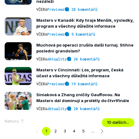
nezáleží
VČERA
Previews
28 komentářů
Masters v Kanadě: Kdy hraje Menšík, výsledky,
program a všechny důležité informace
VČERA
Previews
5 komentářů
Muchová po operaci zrušila další turnaj. Stihne
poslední grandslam?
VČERA
Aktuality
26 komentářů
Masters v Cincinnati: Los, program, česká
účast a všechny důležité informace
VČERA
Previews
19 komentářů
Siniaková a Zhang zničily Gauffovou. Na
Masters dál dominují a prolétly do čtvrtfinále
VČERA
Aktuality
20 komentářů
Nahoru
10 dalších...
1
2
3
4
5
…