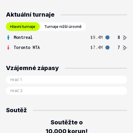
Aktuální turnaje
Hlavní turnaje
Turnaje nižší úrovně
Montreal
$9.4M
8
Toronto WTA
$7.4M
7
Vzájemné zápasy
Soutěž
Soutěžte o
10.000 korun!