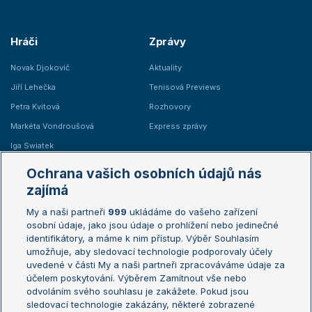
Hráči
Zprávy
Novak Djokovič
Aktuality
Jiří Lehečka
Tenisová Previews
Petra Kvitová
Rozhovory
Markéta Vondroušová
Express zprávy
Iga Swiatek
Marie Bouzková
Ochrana vašich osobních údajů nás
Žebříčky
Kalendář turnajů
zajímá
My a naši partneři
999
ukládáme do vašeho zařízení
Žebříček ATP (muži)
Australian Open
osobní údaje, jako jsou údaje o prohlížení nebo jedinečné
Žebříček WTA (ženy)
French Open
identifikátory, a máme k nim přístup. Výběr Souhlasím
umožňuje, aby sledovací technologie podporovaly účely
Sázkařský žebříček
Wimbledon
uvedené v části My a naši partneři zpracováváme údaje za
US Open
účelem poskytování. Výběrem Zamítnout vše nebo
odvoláním svého souhlasu je zakážete. Pokud jsou
Turnaj mistrů
sledovací technologie zakázány, některé zobrazené
Turnaj mistryň