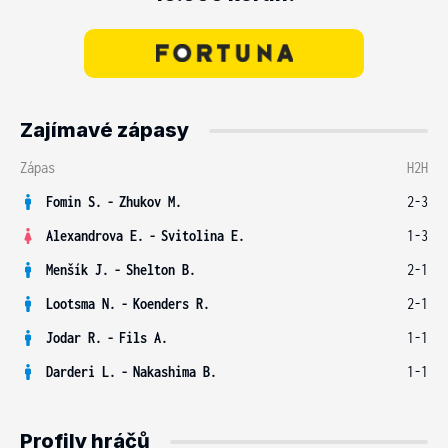
Zajímavé zápasy
Zápas
H2H
Fomin S.
-
Zhukov M.
2-3
Alexandrova E.
-
Svitolina E.
1-3
Menšík J.
-
Shelton B.
2-1
Lootsma N.
-
Koenders R.
2-1
Jodar R.
-
Fils A.
1-1
Darderi L.
-
Nakashima B.
1-1
Profily hráčů