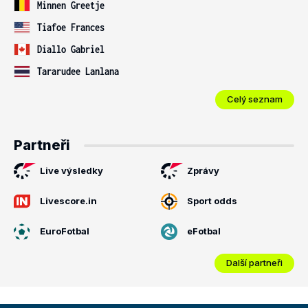
Minnen Greetje
Tiafoe Frances
Diallo Gabriel
Tararudee Lanlana
Celý seznam
Partneři
Live výsledky
Zprávy
Livescore.in
Sport odds
EuroFotbal
eFotbal
Další partneři