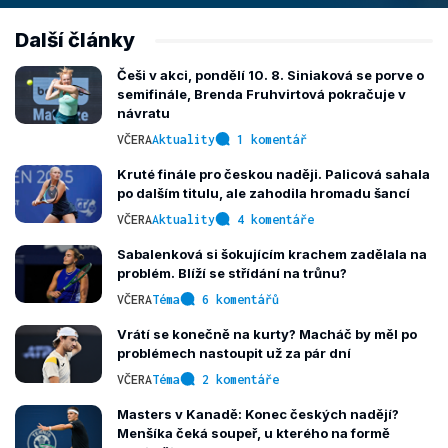
Další články
Češi v akci, pondělí 10. 8. Siniaková se porve o
semifinále, Brenda Fruhvirtová pokračuje v
návratu
VČERA
Aktuality
1 komentář
Kruté finále pro českou naději. Palicová sahala
po dalším titulu, ale zahodila hromadu šancí
VČERA
Aktuality
4 komentáře
Sabalenková si šokujícím krachem zadělala na
problém. Blíží se střídání na trůnu?
VČERA
Téma
6 komentářů
Vrátí se konečně na kurty? Macháč by měl po
problémech nastoupit už za pár dní
VČERA
Téma
2 komentáře
Masters v Kanadě: Konec českých nadějí?
Menšíka čeká soupeř, u kterého na formě