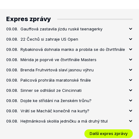
Expres zprávy
09.08.
Gauffová zastavila jízdu ruské teenagerky
09.08.
22 Čechů si zahraje US Open
09.08.
Rybakinová dohnala manko a probila se do čtvrtfinále
09.08.
Mérida je poprvé ve čtvrtfinále Masters
09.08.
Brenda Fruhvirtová slaví jasnou výhru
09.08.
Palicová prohrála maratonské finále
09.08.
Sinner se odhlásil ze Cincinnati
09.08.
Dojde ke střídání na ženském trůnu?
09.08.
Vrátí se Macháč konečně na kurty?
09.08.
Hejtmánková skolila jedničku a má druhý titul
Další expres zprávy