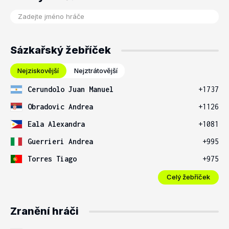
Sázkařský žebříček
Nejziskovější
Nejztrátovější
Cerundolo Juan Manuel
+1737
Obradovic Andrea
+1126
Eala Alexandra
+1081
Guerrieri Andrea
+995
Torres Tiago
+975
Celý žebříček
Zranění hráči