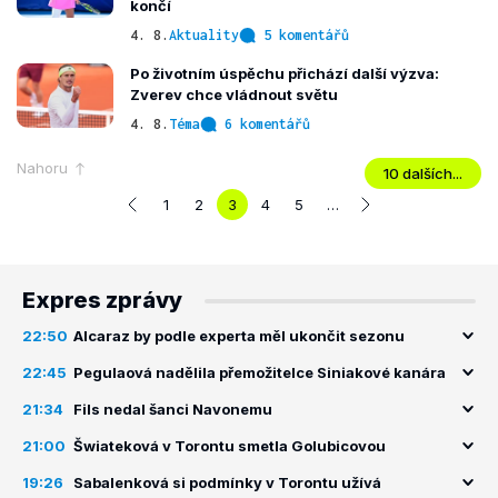
končí
4. 8.
Aktuality
5 komentářů
Po životním úspěchu přichází další výzva:
Zverev chce vládnout světu
4. 8.
Téma
6 komentářů
Nahoru
10 dalších...
1
2
3
4
5
…
Expres zprávy
22:50
Alcaraz by podle experta měl ukončit sezonu
22:45
Pegulaová nadělila přemožitelce Siniakové kanára
21:34
Fils nedal šanci Navonemu
21:00
Šwiateková v Torontu smetla Golubicovou
19:26
Sabalenková si podmínky v Torontu užívá