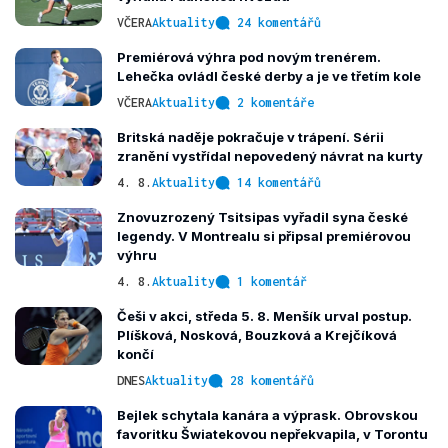
VČERA
Aktuality
24 komentářů
Premiérová výhra pod novým trenérem.
Lehečka ovládl české derby a je ve třetím kole
VČERA
Aktuality
2 komentáře
Britská naděje pokračuje v trápení. Sérii
zranění vystřídal nepovedený návrat na kurty
4. 8.
Aktuality
14 komentářů
Znovuzrozený Tsitsipas vyřadil syna české
legendy. V Montrealu si připsal premiérovou
výhru
4. 8.
Aktuality
1 komentář
Češi v akci, středa 5. 8. Menšík urval postup.
Plíšková, Nosková, Bouzková a Krejčíková
končí
DNES
Aktuality
28 komentářů
Bejlek schytala kanára a výprask. Obrovskou
favoritku Šwiatekovou nepřekvapila, v Torontu