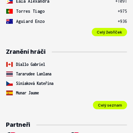
Eala Alexandra
+1091
Torres Tiago
+975
Aguiard Enzo
+936
Celý žebříček
Zranění hráči
Diallo Gabriel
Tararudee Lanlana
Siniaková Kateřina
Munar Jaume
Celý seznam
Partneři