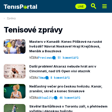
Zprávy
Tenisové zprávy
Masters v Kanadě: Konec Plíškové na ruské
hvězdě? Návrat Noskové! Hrají Krejčíková,
Menšík a Bouzková
VČERA
Previews
51 komentářů
Další problém! Alcaraz nebude hrát ani v
Cincinnati, nad US Open visí otazník
VČERA
Téma
8 komentářů
Nešťastný večer pro českou hvězdu. Kanár,
zranění, skreč a konec Siniakové
VČERA
Aktuality
46 komentářů
Skvěle! Bartůňková v Torontu září, s přehledem
vyřídila i dánskou hvězdu