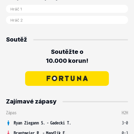
Soutěž
Soutěžte o
10.000 korun!
Zajímavé zápasy
Zápas
H2H
Ryan Ziegann S.
-
Gadecki T.
3-0
Brantmeier R.
-
Mandlik E.
0-3