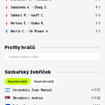
Sabalenka A.
-
Zhang S.
4-1
Sakkari M.
-
Gauff C.
5-6
Mertens E.
-
Osaka N.
3-5
Norrie C.
-
De Minaur A.
3-3
Profily hráčů
Sázkařský žebříček
Nejziskovější
Nejztrátovější
Cerundolo Juan Manuel
+1737
Obradovic Andrea
+1126