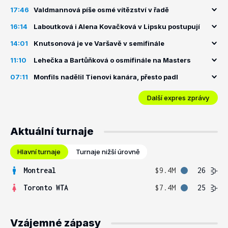
17:46
Valdmannová píše osmé vítězství v řadě
16:14
Laboutková i Alena Kovačková v Lipsku postupují
14:01
Knutsonová je ve Varšavě v semifinále
11:10
Lehečka a Bartůňková o osmifinále na Masters
07:11
Monfils nadělil Tienovi kanára, přesto padl
Další expres zprávy
Aktuální turnaje
Hlavní turnaje
Turnaje nižší úrovně
Montreal
$9.4M
26
Toronto WTA
$7.4M
25
Vzájemné zápasy