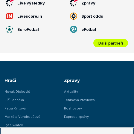
Live výsledky
Zprávy
Livescore.in
Sport odds
EuroFotbal
eFotbal
Další partneři
Hráči
Zprávy
Novak Djokovič
Aktuality
Jiří Lehečka
Tenisová Previews
Petra Kvitová
Rozhovory
Markéta Vondroušová
Express zprávy
Iga Swiatek
Marie Bouzková