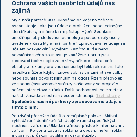
Ochrana vašich osobních údajů nás
Žebříčky
Kalendář turnajů
zajímá
My a naši partneři
997
ukládáme do vašeho zařízení
Žebříček ATP (muži)
Australian Open
osobní údaje, jako jsou údaje o prohlížení nebo jedinečné
Žebříček WTA (ženy)
French Open
identifikátory, a máme k nim přístup. Výběr Souhlasím
umožňuje, aby sledovací technologie podporovaly účely
Sázkařský žebříček
Wimbledon
uvedené v části My a naši partneři zpracováváme údaje za
US Open
účelem poskytování. Výběrem Zamítnout vše nebo
odvoláním svého souhlasu je zakážete. Pokud jsou
Turnaj mistrů
sledovací technologie zakázány, některé zobrazené
Turnaj mistryň
obsahy a reklamy pro vás nemusí být tolik relevantní. Tuto
Aktualní trendy
nabídku můžete kdykoli znovu zobrazit a změnit své volby
nebo souhlas odvolat kliknutím na odkaz Řízení předvoleb
ve spodní části webové stránky. Vaše volby se projeví v
Fotbalové přestupy
našem Internetová stránka. Další podrobnosti naleznete v
Livesport Daily
našich Zásadách ochrany osobních údajů.
Třetí strany
Společně s našimi partnery zpracováváme údaje s
LS Prague Open
tímto cílem:
Používání přesných údajů o zeměpisné poloze . Aktivní
vyhledávání identifikačních údajů v rámci specifických
vlastností zařízení . Ukládání a/nebo přístup k informacím v
Podmínky užití
Nastavení soukromí
zařízení . Personalizovaná reklama a obsah, měření reklam
GDPR a žurnalistika
Reklama
a obsahu, průzkum publika a rozvoj služeb .