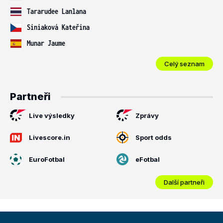
Tararudee Lanlana
Siniaková Kateřina
Munar Jaume
Celý seznam
Partneři
Live výsledky
Zprávy
Livescore.in
Sport odds
EuroFotbal
eFotbal
Další partneři