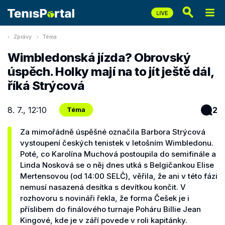
Zprávy
Téma
Wimbledonská jízda? Obrovský
úspěch. Holky mají na to jít ještě dál,
říká Strýcová
8. 7., 12:10
2
Téma
Za mimořádně úspěšné označila Barbora Strýcová
vystoupení českých tenistek v letošním Wimbledonu.
Poté, co Karolína Muchová postoupila do semifinále a
Linda Nosková se o něj dnes utká s Belgičankou Elise
Mertensovou (od 14:00 SELČ), věřila, že ani v této fázi
nemusí nasazená desítka s devítkou končit. V
rozhovoru s novináři řekla, že forma Češek je i
příslibem do finálového turnaje Poháru Billie Jean
Kingové, kde je v září povede v roli kapitánky.