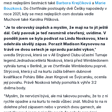
mezi nejlepšími šestnácti také
Barbora Krejčíková
a
Marie
Bouzková
. Do čtvrtfinále postoupily dvě Češky naposledy v
roce 2021, kdy se mezi nejlepších osm dostala vedle
Muchové také Karolína Plíšková.
"
Je to obrovský úspěch a myslím, že mají na to jít ještě
dál. Celý pavouk je teď nesmírně otevřený, uvidíme. V
pondělí jsem se byla podívat na Lindu Noskovou, která
odehrála skvělý zápas. Porazit Madison Keysovou na
trávě ve dvou setech je opravdu parádní výkon
,"
uvedla Strýcová, která se v All England Clubu účastní Turnaje
legend.Jednadvacetiletá Nosková, která před Wimbledonem
vyhrála turnaj v Berlíně, je ve čtvrtfinále Wimbledonu poprvé.
Strýcová, která ji už na kurtu zažila během dubnové
kvalifikace Poháru Billie Jean Kingové ve Švýcarsku, ocenila
její povahu. Právě Nosková tehdy pomohla k výhře 3:2
dvěma body.
"Myslím, že nervózní bývá, ale má takovou povahu, že to z ní
rychle opadne a na kurtu to nedá vůbec znát. Možná to na ni
dolehne před zápasem nebo v prvních dvou gamech, ale