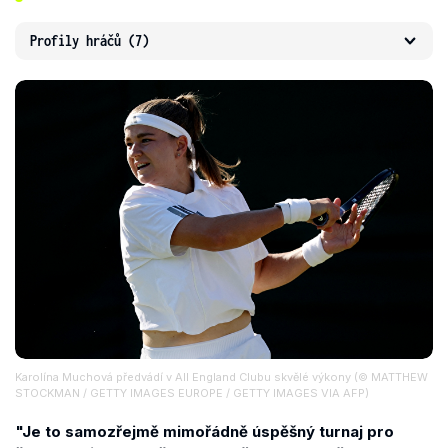
Profily hráčů
(7)
Karolína Muchová předvádí v All England Clubu skvělé výkony (© MATTHEW
STOCKMAN / GETTY IMAGES EUROPE / GETTY IMAGES VIA AFP)
"Je to samozřejmě mimořádně úspěšný turnaj pro