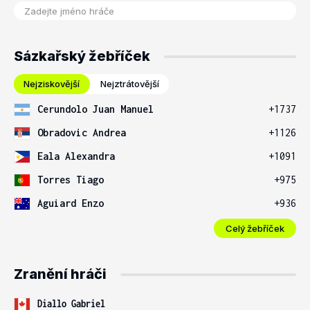
Sázkařský žebříček
Nejziskovější
Nejztrátovější
Cerundolo Juan Manuel
+1737
Obradovic Andrea
+1126
Eala Alexandra
+1091
Torres Tiago
+975
Aguiard Enzo
+936
Celý žebříček
Zranění hráči
Diallo Gabriel