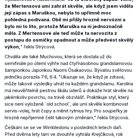
že Mertensová umí zahrát skvěle, ale když jsem viděla
její zápas s Maruškou, nebyla to upřímně moc
pohledná podívaná. Obě mi přišly hrozně nervózní a
bylo mi to líto, protože Maruška na ni jednoznačně
měla. Z Mertensové ale teď může ta nervozita z
postupu do osmičky opadnout a může předvést skvělý
výkon,
" řekla Strýcová.
Chválila ale také Muchovou, která se dostala už do
semifinále po úterní výhře nad čtyřnásobnou grandslamovou
šampionkou Japonkou Naomi Ósakaovou. Bývalou světovou
jedničku porazila 7:6, 6:4. "Ukazuje se, že když je zdravá,
může takové výsledky uhrát na každém grandslamu. Karolína
má neuvěřitelně pestrou škálu úderů a dokáže hrát skvěle na
jakémkoliv povrchu, na trávě obzvlášť. Praktikuje styl, který
sice není vyloženě ´old school´, ale umí skvěle kombinovat
servis-volej, hrát čopy a měnit rytmus hry. Pro soupeřky je
hrozně nepříjemné čelit takovým změnám," řekla Strýcová.
Češkám se se ve Wimbledonu v posledních letech daří.
Před dvěma lety tam ve dvouhře vyhrála Krejčíková, rok