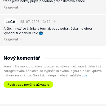
třeba ještě někdy přijde podobná grandslamová šance.
Reagovat
GaelM
08.07.2026
13:19
Ajéje, množí se články o tom jak bude pohár, čekám u obou
vypadnutí v dalším kole
Reagovat
Nový komentář
Komentáře mohou přidávat pouze registrovaní uživatelé. Jste-li již
zaregistrován, přihlašte se vyplněním svého loginu a hesla vpravo
nahoře na stránce. Nahlásit nelegální obsah můžete
zde
.
Registrace nového uživatele