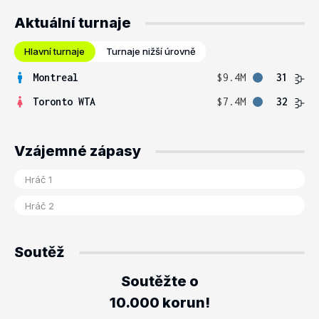
Aktuální turnaje
Hlavní turnaje
Turnaje nižší úrovně
Montreal
$9.4M
31
Toronto WTA
$7.4M
32
Vzájemné zápasy
Soutěž
Soutěžte o
10.000 korun!