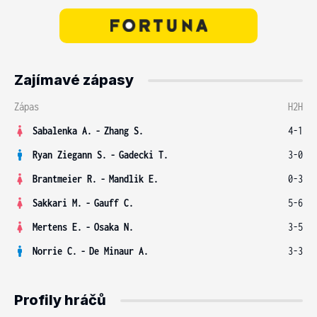
Zajímavé zápasy
Zápas
H2H
Sabalenka A.
-
Zhang S.
4-1
Ryan Ziegann S.
-
Gadecki T.
3-0
Brantmeier R.
-
Mandlik E.
0-3
Sakkari M.
-
Gauff C.
5-6
Mertens E.
-
Osaka N.
3-5
Norrie C.
-
De Minaur A.
3-3
Profily hráčů