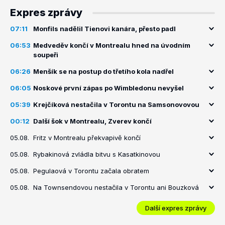
Expres zprávy
07:11
Monfils nadělil Tienovi kanára, přesto padl
06:53
Medveděv končí v Montrealu hned na úvodním
soupeři
06:26
Menšík se na postup do třetího kola nadřel
06:05
Noskové první zápas po Wimbledonu nevyšel
05:39
Krejčíková nestačila v Torontu na Samsonovovou
00:12
Další šok v Montrealu, Zverev končí
05.08.
Fritz v Montrealu překvapivě končí
05.08.
Rybakinová zvládla bitvu s Kasatkinovou
05.08.
Pegulaová v Torontu začala obratem
05.08.
Na Townsendovou nestačila v Torontu ani Bouzková
Další expres zprávy