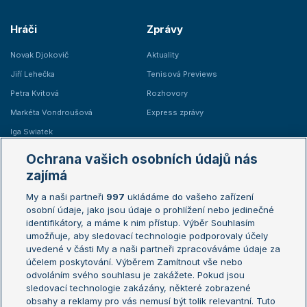
Hráči
Zprávy
Novak Djokovič
Aktuality
Jiří Lehečka
Tenisová Previews
Petra Kvitová
Rozhovory
Markéta Vondroušová
Express zprávy
Iga Swiatek
Marie Bouzková
Ochrana vašich osobních údajů nás
Žebříčky
Kalendář turnajů
zajímá
My a naši partneři
997
ukládáme do vašeho zařízení
Žebříček ATP (muži)
Australian Open
osobní údaje, jako jsou údaje o prohlížení nebo jedinečné
Žebříček WTA (ženy)
French Open
identifikátory, a máme k nim přístup. Výběr Souhlasím
umožňuje, aby sledovací technologie podporovaly účely
Sázkařský žebříček
Wimbledon
uvedené v části My a naši partneři zpracováváme údaje za
US Open
účelem poskytování. Výběrem Zamítnout vše nebo
odvoláním svého souhlasu je zakážete. Pokud jsou
Turnaj mistrů
sledovací technologie zakázány, některé zobrazené
Turnaj mistryň
obsahy a reklamy pro vás nemusí být tolik relevantní. Tuto