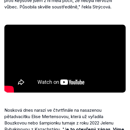
proti Keysové jsem z ní měla pocit, že nebyla nervózní
vůbec. Působila skvěle soustředěně," řekla Strýcová.
Nosková dnes narazí ve čtvrtfinále na nasazenou
pětadvacítku Elise Mertensovou, která už vyřadila
Bouzkovou nebo šampionku turnaje z roku 2022 Jelenu
Rybakinovou z Kazachstánu. "J
e to otevřený zápas. Víme,