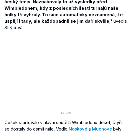
český tenis. Naznačovaly to už výsledky před
Wimbledonem, kdy z posledních šesti turnajů naše
holky tři vyhrály. To sice automaticky neznamená, že
uspějí i tady, ale každopádně se jim daří skvěle
," uvedla
Strýcová.
Češek startovalo v hlavní soutěži Wimbledonu deset, čtyři
se dostaly do osmifinále. Vedle
Noskové
a
Muchové
byly