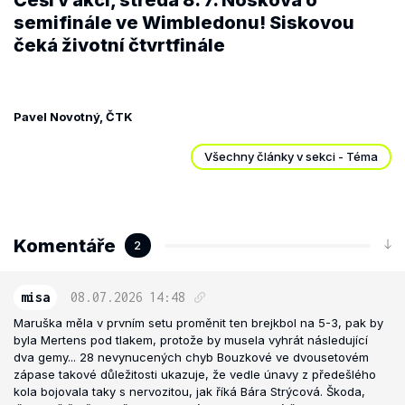
Češi v akci, středa 8. 7. Nosková o
semifinále ve Wimbledonu! Siskovou
čeká životní čtvrtfinále
Pavel Novotný, ČTK
Všechny články v sekci - Téma
Komentáře
2
misa
08.07.2026
14:48
Maruška měla v prvním setu proměnit ten brejkbol na 5-3, pak by
byla Mertens pod tlakem, protože by musela vyhrát následující
dva gemy... 28 nevynucených chyb Bouzkové ve dvousetovém
zápase takové důležitosti ukazuje, že vedle únavy z předešlého
kola bojovala taky s nervozitou, jak říká Bára Strýcová. Škoda,