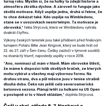
turnaj roku. Myslím si, že na holky ta zdejší historie a
atmosféra zkrátka dýchne. A zároveň to funguje jako
skvělá motivace. Když uspěje jedna, druhá si řekne, že
to chce dokázat také. Kdo uspěje na Wimbledonu,
stane se v uvozovkách nesmrtelným. Ta motivace je
obrovská
," řekla Strýcová, která ve Wimbledonu vyhrála
dvakrát čtyřhru.
Výkony českých tenistek jsou také příslibem před finálovým
turnajem Poháru Billie Jean Kingové, který se bude hrát od
22. do 27. září v Šen-čenu. Češky zaútočí v týmové soutěži
na dvanáctý triumf, naposledy uspěly v roce 2018.
"
Ano, nominaci už mám v hlavě. Mám obrovské štěstí,
že máme k dispozici tolik skvělých hráček, ze kterých
mohu vybírat a všechny mají výbornou formu. Na
druhou stranu, dva a půl měsíce jsou v tenise strašně
dlouhá doba. Čeká nás ještě celá severoamerická
betonová sezona. Plánuji letět za holkami na US Open
a postupně si to v hlavě skládám
," doplnila Strýcová.