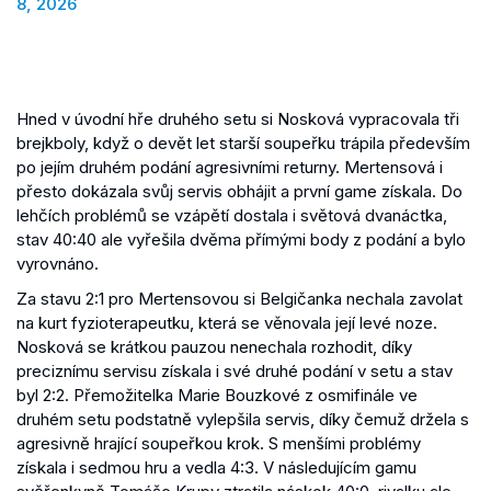
8, 2026
Hned v úvodní hře druhého setu si Nosková vypracovala tři
brejkboly, když o devět let starší soupeřku trápila především
po jejím druhém podání agresivními returny. Mertensová i
přesto dokázala svůj servis obhájit a první game získala. Do
lehčích problémů se vzápětí dostala i světová dvanáctka,
stav 40:40 ale vyřešila dvěma přímými body z podání a bylo
vyrovnáno.
Za stavu 2:1 pro Mertensovou si Belgičanka nechala zavolat
na kurt fyzioterapeutku, která se věnovala její levé noze.
Nosková se krátkou pauzou nenechala rozhodit, díky
preciznímu servisu získala i své druhé podání v setu a stav
byl 2:2. Přemožitelka Marie Bouzkové z osmifinále ve
druhém setu podstatně vylepšila servis, díky čemuž držela s
agresivně hrající soupeřkou krok. S menšími problémy
získala i sedmou hru a vedla 4:3. V následujícím gamu