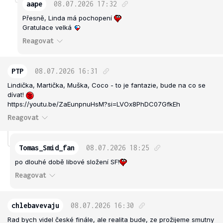
aape
08.07.2026
17:32
Přesně, Linda má pochopení
Gratulace velká
Reagovat
PTP
08.07.2026
16:31
Lindička, Martička, Muška, Coco - to je fantazie, bude na co se
dívat!
https://youtu.be/ZaEunpnuHsM?si=LVOx8PhDC07GfkEh
Reagovat
Tomas_Smid_fan
08.07.2026
18:25
po dlouhé době libové složení SF!
Reagovat
chlebavevaju
08.07.2026
16:30
Rad bych videl české finále, ale realita bude, ze prožijeme smutny