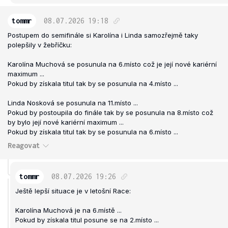
tommr
08.07.2026
19:18
Postupem do semifinále si Karolína i Linda samozřejmě taky
polepšily v žebříčku:
Karolína Muchová se posunula na 6.místo což je její nové kariérní
maximum ...
Pokud by získala titul tak by se posunula na 4.místo ...
Linda Nosková se posunula na 11.místo ...
Pokud by postoupila do finále tak by se posunula na 8.místo což
by bylo její nové kariérní maximum ...
Pokud by získala titul tak by se posunula na 6.místo ...
Reagovat
tommr
08.07.2026
19:26
Ještě lepší situace je v letošní Race:
Karolína Muchová je na 6.místě ...
Pokud by získala titul posune se na 2.místo ...