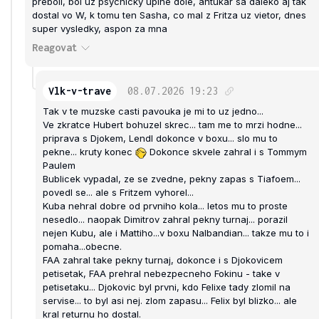
preboli, bol uz psychicky uplne dole, antukar sa daleko aj tak
dostal vo W, k tomu ten Sasha, co mal z Fritza uz vietor, dnes
super vysledky, aspon za mna
Reagovat
Vlk-v-trave
08.07.2026
19:23
Tak v te muzske casti pavouka je mi to uz jedno...
Ve zkratce Hubert bohuzel skrec... tam me to mrzi hodne...
priprava s Djokem, Lendl dokonce v boxu... slo mu to
pekne... kruty konec
Dokonce skvele zahral i s Tommym
Paulem
Bublicek vypadal, ze se zvedne, pekny zapas s Tiafoem...
povedl se... ale s Fritzem vyhorel...
Kuba nehral dobre od prvniho kola... letos mu to proste
nesedlo... naopak Dimitrov zahral pekny turnaj... porazil
nejen Kubu, ale i Mattiho...v boxu Nalbandian... takze mu to i
pomaha...obecne.
FAA zahral take pekny turnaj, dokonce i s Djokovicem
petisetak, FAA prehral nebezpecneho Fokinu - take v
petisetaku... Djokovic byl prvni, kdo Felixe tady zlomil na
servise... to byl asi nej. zlom zapasu... Felix byl blizko... ale
kral returnu ho dostal.