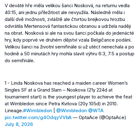
V deváté hře měla velikou šanci Nosková, na returnu vedla
40:15, ani jednu příležitost ale nevyužila. Následně měla i
další dvě možnosti, zvláště ale čtvrtou brejkovou hrozbu
odvrátila Mertensová fantastickou obranou a udržela naději
na obrat. Nosková si ale na svou šanci počkala do jedenácté
hry, kdy poprvé ve druhém dějství vzala Belgičance podání.
Velikou šanci na životní semifinále si už utéct nenechala a po
hodině a 50 minutách hry mohla slavit výhru 6:3, 7:5 a postup
do semifinále.
1 - Linda Noskova has reached a maiden career Women’s
Singles SF at a Grand Slam – Noskova (21y 224d at
tournament start) is the youngest player to achieve the feat
at Wimbledon since Petra Kvitova (20y 105d) in 2010.
Lineage.
#Wimbledon
|
@Wimbledon
@WTA
pic.twitter.com/g4OdqyVVbA
— OptaAce (@OptaAce)
July 8, 2026