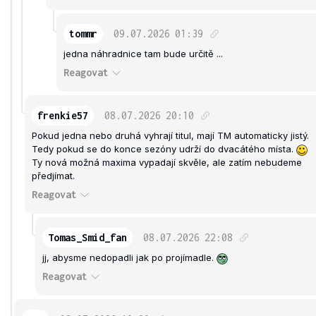
tommr
09.07.2026
01:39
jedna náhradnice tam bude určitě ...
Reagovat
frenkie57
08.07.2026
20:10
Pokud jedna nebo druhá vyhrají titul, mají TM automaticky jistý.
Tedy pokud se do konce sezóny udrží do dvacátého místa.
Ty nová možná maxima vypadají skvěle, ale zatím nebudeme
předjímat.
Reagovat
Tomas_Smid_fan
08.07.2026
22:08
jj, abysme nedopadli jak po projímadle.
Reagovat