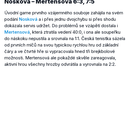
Nosková – Mertensová 6:3, 7:5
Úvodní game prvního vzájemného souboje zahájila na svém
podání
Nosková
a i přes jednu dvojchybu si přes shodu
dokázala servis udržet. Do problémů se vzápětí dostala i
Mertensová
, která ztratila vedení 40:0, i ona ale soupeřku
do náskoku nepustila a srovnala na 1:1. Česká tenistka sázela
od prvních míčů na svou typickou rychlou hru od základní
čáry a ve čtvrté hře si vypracovala hned tři brejkbolové
možnosti. Mertensová ale pokaždé skvěle zareagovala,
aktivní hrou všechny hrozby odvrátila a vyrovnala na 2:2.