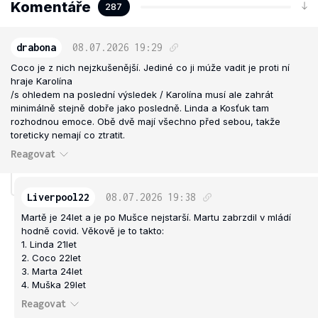
Komentáře
287
drabona
08.07.2026
19:29
Coco je z nich nejzkušenější. Jediné co ji múže vadit je proti ní
hraje Karolína
/s ohledem na poslední výsledek / Karolína musí ale zahrát
minimálně stejně dobře jako posledně. Linda a Kosťuk tam
rozhodnou emoce. Obě dvě mají všechno před sebou, takže
toreticky nemají co ztratit.
Reagovat
Liverpool22
08.07.2026
19:38
Martě je 24let a je po Mušce nejstarší. Martu zabrzdil v mládí
hodně covid. Věkově je to takto:
1. Linda 21let
2. Coco 22let
3. Marta 24let
4. Muška 29let
Reagovat