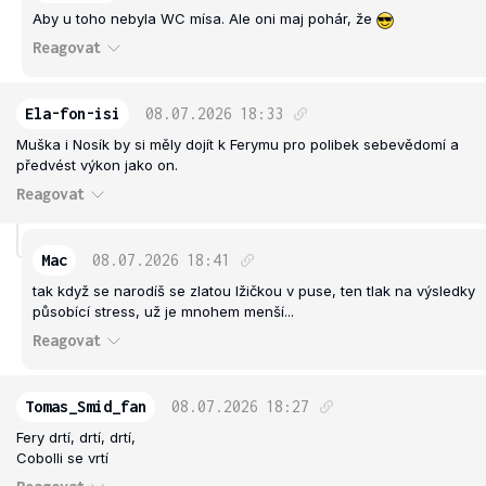
Aby u toho nebyla WC mísa. Ale oni maj pohár, že
Reagovat
Ela-fon-isi
08.07.2026
18:33
Muška i Nosík by si měly dojít k Ferymu pro polibek sebevědomí a
předvést výkon jako on.
Reagovat
Mac
08.07.2026
18:41
tak když se narodíš se zlatou lžičkou v puse, ten tlak na výsledky
působící stress, už je mnohem menší...
Reagovat
Tomas_Smid_fan
08.07.2026
18:27
Fery drtí, drtí, drtí,
Cobolli se vrtí