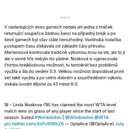
V následujících dvou gamech nedala ani jedna z hráček
returnující soupeřce žádnou šanci na případný brejk a po
šesti gamech byl stav stále nerozhodný. Vsetínská rodačka
postupem času získávala od základní čáry převahu.
Mertensová kontrovala tradičně výbornou hrou na síti, ani to jí
ale v osmé hře nebylo nic platné. Nosková si vypracovala
čtvrtou brejkbolovou možnost, tu tentokrát bez problémů
využila a šla do vedení 5:3. Velikou možnost dopodávat první
set také využila a po velmi dobrém a soustředěném výkonu
získala úvodní dějství za 43 minut 6:3.
18 - Linda Noskova (18) has claimed the most WTA-level
match wins on grass of any player since the start of last
season. Suited.
#Wimbledon
|
@Wimbledon
@WTA
pic.twitter.com/4nFc69BhZ6
— OptaAce (@OptaAce)
July