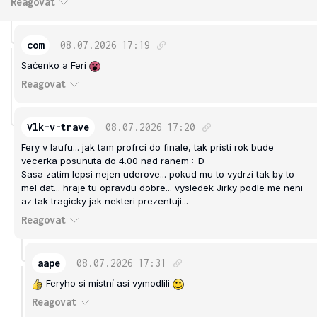
Reagovat
com
08.07.2026
17:19
Sačenko a Feri
Reagovat
Vlk-v-trave
08.07.2026
17:20
Fery v laufu... jak tam profrci do finale, tak pristi rok bude
vecerka posunuta do 4.00 nad ranem :-D
Sasa zatim lepsi nejen uderove... pokud mu to vydrzi tak by to
mel dat... hraje tu opravdu dobre... vysledek Jirky podle me neni
az tak tragicky jak nekteri prezentuji...
Reagovat
aape
08.07.2026
17:31
Feryho si místní asi vymodlili
Reagovat