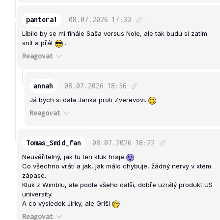
pantera1
08.07.2026
17:33
Líbilo by se mi finále Saša versus Nole, ale tak budu si zatím
snít a přát
.
Reagovat
annah
08.07.2026
18:56
Já bych si dala Janka proti Zverevovi.
Reagovat
Tomas_Smid_fan
08.07.2026
18:22
Neuvěřitelný, jak tu ten kluk hraje
Co všechno vrátí a jak, jak málo chybuje, žádný nervy v xtém
zápase.
Kluk z Wimblu, ale podle všeho další, dobře uzrálý produkt US
university.
A co výsledek Jirky, ale Gríši
Reagovat