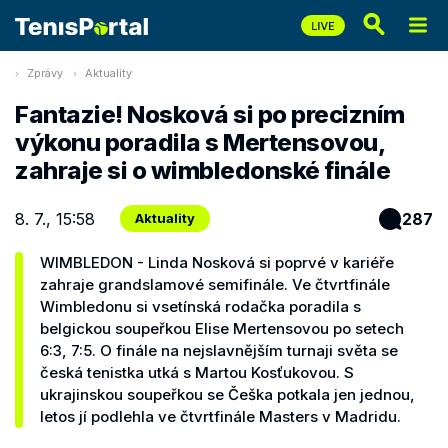
Zprávy
Aktuality
Fantazie! Nosková si po precizním
výkonu poradila s Mertensovou,
zahraje si o wimbledonské finále
8. 7., 15:58
287
Aktuality
WIMBLEDON - Linda Nosková si poprvé v kariéře
zahraje grandslamové semifinále. Ve čtvrtfinále
Wimbledonu si vsetínská rodačka poradila s
belgickou soupeřkou Elise Mertensovou po setech
6:3, 7:5. O finále na nejslavnějším turnaji světa se
česká tenistka utká s Martou Kosťukovou. S
ukrajinskou soupeřkou se Češka potkala jen jednou,
letos jí podlehla ve čtvrtfinále Masters v Madridu.