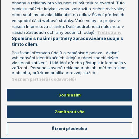
obsahy a reklamy pro vás nemusí být tolik relevantní. Tuto
nabídku můžete kdykoli znovu zobrazit a změnit své volby
horska.kraslice
08.07.2026
17:22
nebo souhlas odvolat kliknutím na odkaz Řízení předvoleb
ve spodní části webové stránky. Vaše volby se projeví v
Úplně naopak!!!
našem Internetová stránka. Další podrobnosti naleznete v
Reagovat
našich Zásadách ochrany osobních údajů.
Třetí strany
Společně s našimi partnery zpracováváme údaje s
tímto cílem:
Liverpool22
08.07.2026
17:42
Používání přesných údajů o zeměpisné poloze . Aktivní
vyhledávání identifikačních údajů v rámci specifických
vlastností zařízení . Ukládání a/nebo přístup k informacím v
Reagovat
zařízení . Personalizovaná reklama a obsah, měření reklam
a obsahu, průzkum publika a rozvoj služeb .
Seznam partnerů (dodavatelů)
Mac
08.07.2026
17:50
nevím co tady někteří máte proti ní... snad že je proti
Souhlasím
okupantum?
Reagovat
Zamítnout vše
annah
08.07.2026
19:01
Řízení předvoleb
Já bych ten talíř Martě moc přála. Kdyby tam nebyly