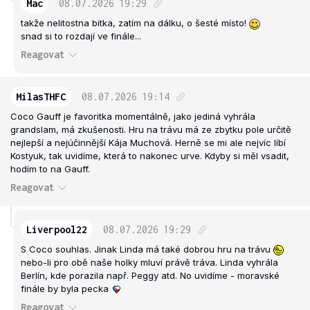
Mac
08.07.2026
19:29
takže nelitostna bitka, zatím na dálku, o šesté místo!
snad si to rozdají ve finále...
Reagovat
MilasTHFC
08.07.2026
19:14
Coco Gauff je favoritka momentálně, jako jediná vyhrála
grandslam, má zkušenosti. Hru na trávu má ze zbytku pole určitě
nejlepší a nejúčinnější Kája Muchová. Herně se mi ale nejvíc líbí
Kostyuk, tak uvidíme, která to nakonec urve. Kdyby si měl vsadit,
hodím to na Gauff.
Reagovat
Liverpool22
08.07.2026
19:29
S Coco souhlas. Jinak Linda má také dobrou hru na trávu
nebo-li pro obě naše holky mluví právě tráva. Linda vyhrála
Berlín, kde porazila např. Peggy atd. No uvidíme - moravské
finále by byla pecka
Reagovat