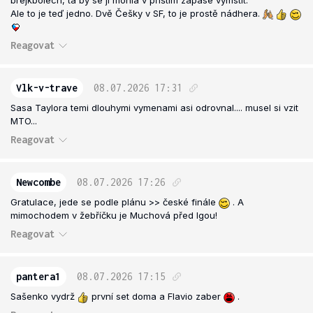
brejkbolech, ta by se jí mohla v příštím zápase vymstít.
Ale to je teď jedno. Dvě Češky v SF, to je prostě nádhera.
Reagovat
Vlk-v-trave
08.07.2026
17:31
Sasa Taylora temi dlouhymi vymenami asi odrovnal.... musel si vzit
MTO...
Reagovat
Newcombe
08.07.2026
17:26
Gratulace, jede se podle plánu >> české finále
. A
mimochodem v žebříčku je Muchová před Igou!
Reagovat
pantera1
08.07.2026
17:15
Sašenko vydrž
první set doma a Flavio zaber
.