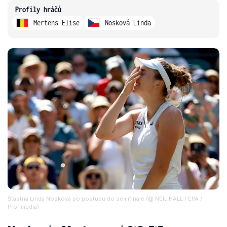
Profily hráčů
Mertens Elise
Nosková Linda
Šťastná Linda Nosková po postupu do semifinále (@ NEIL HALL / EPA /
Profimedia)