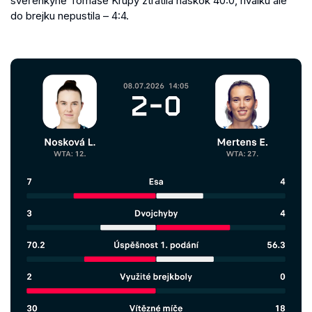
svěřenkyně Tomáše Krupy ztratila náskok 40:0, rivalku ale
do brejku nepustila – 4:4.