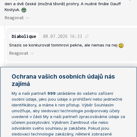
den a dvě české (možná těsně) prohry. A nudné finále Gauff
Kostyuk.
Reagovat
Diabolique
08.07.2026
16:33
Snazis se konkurovat tommrovi pekne, ale nemas na nej
Reagovat
horska.kraslice
08.07.2026
16:45
Ochrana vašich osobních údajů nás
Tak pro mne nebude finále nudné, ale iritující. Protože Kusťjuk s
zajímá
talířem se mi vůbec, ale vůbec !!! nebude zamlouvat.....
My a naši partneři
999
ukládáme do vašeho zařízení
Reagovat
osobní údaje, jako jsou údaje o prohlížení nebo jedinečné
identifikátory, a máme k nim přístup. Výběr Souhlasím
umožňuje, aby sledovací technologie podporovaly účely
Mac
08.07.2026
17:09
uvedené v části My a naši partneři zpracováváme údaje za
lepčí než gauff...
účelem poskytování. Výběrem Zamítnout vše nebo
odvoláním svého souhlasu je zakážete. Pokud jsou
Reagovat
sledovací technologie zakázány, některé zobrazené