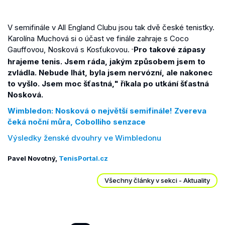
V semifinále v All England Clubu jsou tak dvě české tenistky.
Karolína Muchová si o účast ve finále zahraje s Coco
Gauffovou, Nosková s Kosťukovou.
Pro takové zápasy
"
hrajeme tenis. Jsem ráda, jakým způsobem jsem to
zvládla. Nebude lhát, byla jsem nervózní, ale nakonec
to vyšlo. Jsem moc šťastná,"
říkala po utkání šťastná
Nosková.
Wimbledon: Nosková o největší semifinále! Zvereva
čeká noční můra, Cobolliho senzace
Výsledky ženské dvouhry ve Wimbledonu
Pavel Novotný,
TenisPortal.cz
Všechny články v sekci - Aktuality