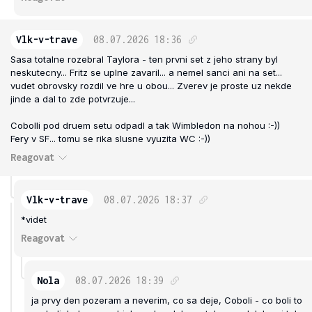
Vlk-v-trave
08.07.2026
18:36
Sasa totalne rozebral Taylora - ten prvni set z jeho strany byl
neskutecny... Fritz se uplne zavaril... a nemel sanci ani na set...
vudet obrovsky rozdil ve hre u obou... Zverev je proste uz nekde
jinde a dal to zde potvrzuje...
Cobolli pod druem setu odpadl a tak Wimbledon na nohou :-))
Fery v SF... tomu se rika slusne vyuzita WC :-))
Reagovat
Vlk-v-trave
08.07.2026
18:37
*videt
Reagovat
Nola
08.07.2026
18:39
ja prvy den pozeram a neverim, co sa deje, Coboli - co boli to