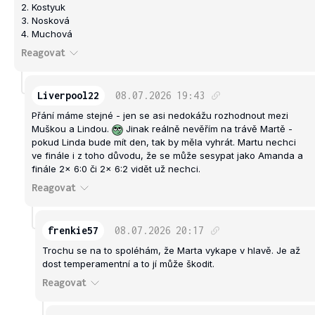
2. Kostyuk
3. Nosková
4. Muchová
Reagovat
Liverpool22
08.07.2026
19:43
Přání máme stejné - jen se asi nedokážu rozhodnout mezi
Muškou a Lindou.
Jinak reálně nevěřím na trávě Martě -
pokud Linda bude mít den, tak by měla vyhrát. Martu nechci
ve finále i z toho důvodu, že se může sesypat jako Amanda a
finále 2x 6:0 či 2x 6:2 vidět už nechci.
Reagovat
frenkie57
08.07.2026
20:17
Trochu se na to spoléhám, že Marta vykape v hlavě. Je až
dost temperamentní a to jí může škodit.
Reagovat