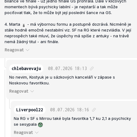
bilance ve finále - už jedno finále GS prohrála. Dále v klíčových
momentech bývá psychicky labilní - je nejstarší a tak může
pociťovat tlak, že to může být její poslední šance na GS.
4. Marta
- má výbornou formu a postupně dozrává. Nicméně je
stále hodně emočně nestabilní viz. SF na RG které nezvládla. V její
neprospěch také mluví, že úspěchy má spíše z antuky - na trávě
nemá žádný titul - ani finále.
Reagovat
chlebavevaju
08.07.2026
18:13
No nevim, Kostyuk je u sázkových kanceláří v zápase s
Noskovou favoritkou.
Reagovat
Liverpool22
08.07.2026
18:16
Na RG v SF s Mirrou také byla favoritka 1,7 ku 2,1 a psychicky
se sesypala
Reagovat