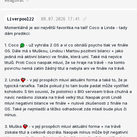
Reagovat
Liverpool22
08.07.2026
17:41
Momentálně je asi největší favoritka na talíř Coco a Linda - tady
dám predikci:
1. Coco
- už vyhrála 2 GS a ví co obnáší psycho tlak ve finále
GS. Dále má s Muškou, Lindou i Martou pozitivní bilanci + jako
jediná má aktivní bilanci ve finále, která umí. Také má nejvíce
titulů. Proti Coco naopak mluví, že se hraje na trávě - na tomto
povrchu nemá zatím žádný titul a nebyla ani ve finále na trávě.
2. Linda
- v její prospěch mluví aktuální forma a také to, že je
typická ranařka. Takže pokud jí to tam bude padat může vystřílet
kohokoliv. S tím souvisí, že pistolnici s BIG servisem tráva chutná a
navíc nedávno získala na trávě velký titul. Naopak proti Lindě
mluví negativní bilance ve finále + nulové zkušenosti z finále na
GS. Také je nejmladší a těžko odhadovat zda mladí bude plus či
mínus.
3. Muška
- v její prospěch mluví aktuální forma + na trávě
získala titul a celkově dozrála. Naopak mínus může být negativní