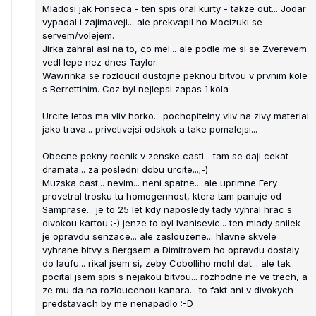
Mladosi jak Fonseca - ten spis oral kurty - takze out... Jodar
vypadal i zajimaveji... ale prekvapil ho Mocizuki se
servem/volejem.
Jirka zahral asi na to, co mel... ale podle me si se Zverevem
vedl lepe nez dnes Taylor.
Wawrinka se rozloucil dustojne peknou bitvou v prvnim kole
s Berrettinim. Coz byl nejlepsi zapas 1.kola
Urcite letos ma vliv horko... pochopitelny vliv na zivy material
jako trava... privetivejsi odskok a take pomalejsi...
Obecne pekny rocnik v zenske casti... tam se daji cekat
dramata... za posledni dobu urcite...;-)
Muzska cast... nevim... neni spatne... ale uprimne Fery
provetral trosku tu homogennost, ktera tam panuje od
Samprase... je to 25 let kdy naposledy tady vyhral hrac s
divokou kartou :-) jenze to byl Ivanisevic... ten mlady snilek
je opravdu senzace... ale zaslouzene... hlavne skvele
vyhrane bitvy s Bergsem a Dimitrovem ho opravdu dostaly
do laufu... rikal jsem si, zeby Cobolliho mohl dat... ale tak
pocital jsem spis s nejakou bitvou... rozhodne ne ve trech, a
ze mu da na rozloucenou kanara... to fakt ani v divokych
predstavach by me nenapadlo :-D