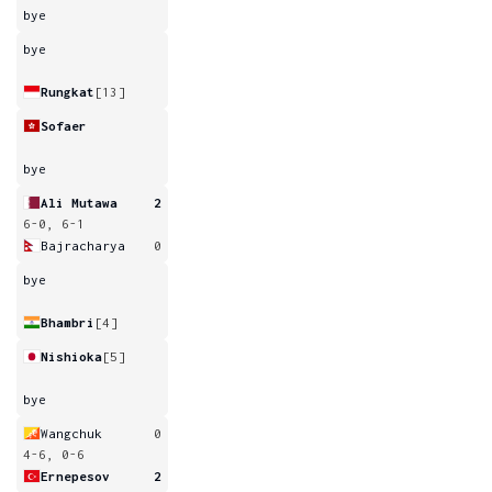
bye
bye
Rungkat
[13]
Sofaer
bye
Ali Mutawa
2
6-0, 6-1
Bajracharya
0
bye
Bhambri
[4]
Nishioka
[5]
bye
Wangchuk
0
4-6, 0-6
Ernepesov
2