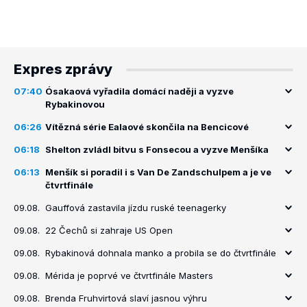
Expres zprávy
07:40
Ósakaová vyřadila domácí naději a vyzve
Rybakinovou
06:26
Vítězná série Ealaové skončila na Bencicové
06:18
Shelton zvládl bitvu s Fonsecou a vyzve Menšíka
06:13
Menšík si poradil i s Van De Zandschulpem a je ve
čtvrtfinále
09.08.
Gauffová zastavila jízdu ruské teenagerky
09.08.
22 Čechů si zahraje US Open
09.08.
Rybakinová dohnala manko a probila se do čtvrtfinále
09.08.
Mérida je poprvé ve čtvrtfinále Masters
09.08.
Brenda Fruhvirtová slaví jasnou výhru