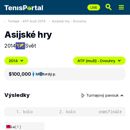
Turnaje - ATP muži 2014
Asijské hry - Dvouhry
Asijské hry
2014
Svět
2014
ATP (muži) - Dvouhry
$100,000
M
tvrdý p.
Výsledky
Turnajový pavouk
1. kolo
2. kolo
osmifinále
Lu
[1]