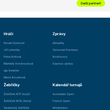
Další partneři
Hráči
Zprávy
Novak Djokovič
Aktuality
Jiří Lehečka
Tenisová Previews
Petra Kvitová
Rozhovory
Markéta Vondroušová
Express zprávy
Iga Swiatek
Marie Bouzková
Žebříčky
Kalendář turnajů
Žebříček ATP (muži)
Australian Open
Žebříček WTA (ženy)
French Open
Sázkařský žebříček
Wimbledon