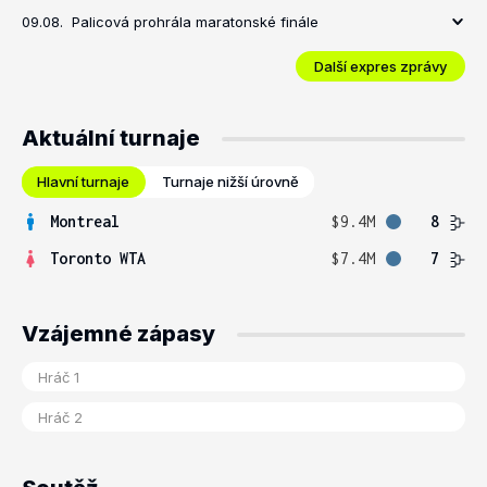
09.08.
Palicová prohrála maratonské finále
Další expres zprávy
Aktuální turnaje
Hlavní turnaje
Turnaje nižší úrovně
Montreal
$9.4M
8
Toronto WTA
$7.4M
7
Vzájemné zápasy