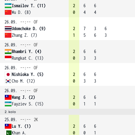
Ismailov T. (11)
2
6
6
Wu D. (8)
0
4
4
26.09.
--:--
OF
Udomchoke D. (9)
2
7
3
6
Zhang Z. (7)
1
5
6
3
26.09.
--:--
OF
Bhambri Y. (4)
2
6
6
Rungkat C. (13)
0
3
3
26.09.
--:--
OF
Nishioka Y. (5)
2
6
6
Cho M. (12)
0
3
3
26.09.
--:--
OF
Wang J. (2)
2
6
6
Fayziev S. (15)
0
1
1
2. kolo
25.09.
--:--
2K
Lu Y. (1)
2
6
6
Khan A.
0
0
1