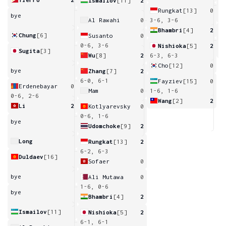
Ismailov
[11]
2
3
Rungkat
[13]
0
bye
Al Rawahi
0
3-6, 3-6
Bhambri
[4]
2
Chung
[6]
Susanto
0
3
0-6, 3-6
Nishioka
[5]
2
Sugita
[3]
Wu
[8]
2
6-3, 6-3
Cho
[12]
0
bye
Zhang
[7]
2
6-0, 6-1
Fayziev
[15]
0
Erdenebayar
0
Mam
0
1-6, 1-6
0-6, 2-6
Wang
[2]
2
Li
2
Kotlyarevsky
0
0-6, 1-6
bye
Udomchoke
[9]
2
Long
Rungkat
[13]
2
6-2, 6-3
Duldaev
[16]
Sofaer
0
bye
Ali Mutawa
0
1-6, 0-6
bye
Bhambri
[4]
2
Ismailov
[11]
Nishioka
[5]
2
6-1, 6-1