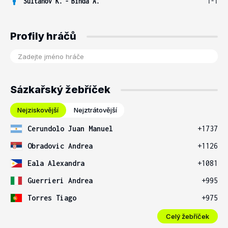
Sultanov K.
-
Binda A.
1-1
Profily hráčů
Sázkařský žebříček
Nejziskovější
Nejztrátovější
Cerundolo Juan Manuel
+1737
Obradovic Andrea
+1126
Eala Alexandra
+1081
Guerrieri Andrea
+995
Torres Tiago
+975
Celý žebříček