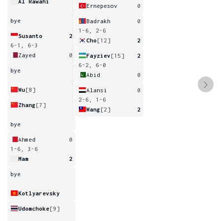
Al Rawahi
Ernepesov
0
bye
Badrakh
0
1-6, 2-6
Susanto
2
Cho
[12]
2
6-1, 6-3
Zayed
0
Fayziev
[15]
2
6-2, 6-0
bye
Abid
0
Wu
[8]
Alansi
0
2-6, 1-6
Zhang
[7]
Wang
[2]
2
bye
Ahmed
0
1-6, 3-6
Mam
2
bye
Kotlyarevsky
Udomchoke
[9]