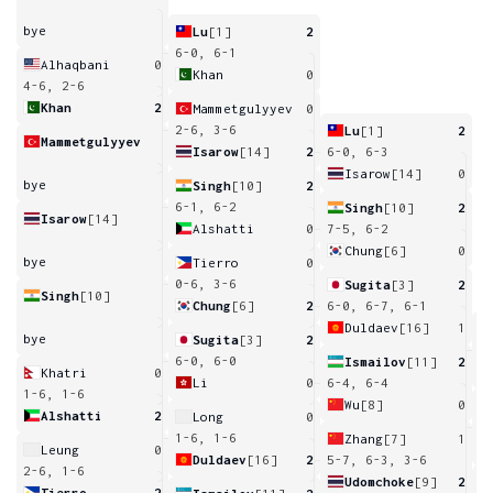
bye
Lu
[1]
2
6-0, 6-1
Alhaqbani
0
Khan
0
4-6, 2-6
Khan
2
Mammetgulyyev
0
2-6, 3-6
Lu
[1]
2
Mammetgulyyev
Isarow
[14]
2
6-0, 6-3
Isarow
[14]
0
bye
Singh
[10]
2
6-1, 6-2
Singh
[10]
2
Isarow
[14]
Alshatti
0
7-5, 6-2
Chung
[6]
0
bye
Tierro
0
0-6, 3-6
Sugita
[3]
2
Singh
[10]
Chung
[6]
2
6-0, 6-7, 6-1
Duldaev
[16]
1
bye
Sugita
[3]
2
7
6-0, 6-0
Ismailov
[11]
2
Khatri
0
Li
0
6-4, 6-4
1-6, 1-6
Wu
[8]
0
Alshatti
2
Long
0
6
1-6, 1-6
Zhang
[7]
1
Leung
0
Duldaev
[16]
2
5-7, 6-3, 3-6
2-6, 1-6
Udomchoke
[9]
2
Tierro
2