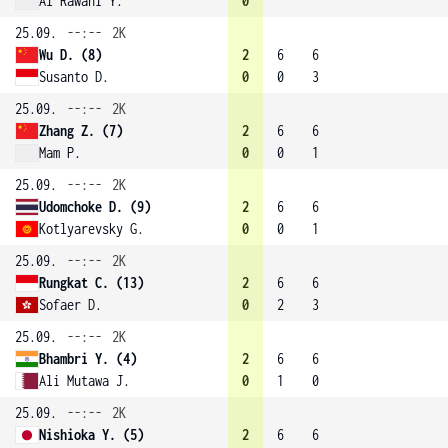
Al Rawahi Y.
0
25.09.
--:--
2K
Wu D. (8)
2
6
6
Susanto D.
0
0
3
25.09.
--:--
2K
Zhang Z. (7)
2
6
6
Mam P.
0
0
1
25.09.
--:--
2K
Udomchoke D. (9)
2
6
6
Kotlyarevsky G.
0
0
1
25.09.
--:--
2K
Rungkat C. (13)
2
6
6
Sofaer D.
0
2
3
25.09.
--:--
2K
Bhambri Y. (4)
2
6
6
Ali Mutawa J.
0
1
0
25.09.
--:--
2K
Nishioka Y. (5)
2
6
6