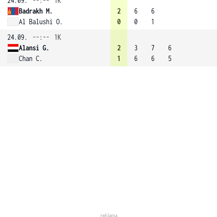
24.09.
--:--
1K
Badrakh M.
2
6
6
Al Balushi O.
0
0
1
24.09.
--:--
1K
Alansi G.
2
3
7
6
Chan C.
1
6
6
5