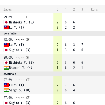
Zápas
S
1
2
3
Kurs
29.09.
--:--
F
Nishioka Y. (5)
2
6
6
Lu Y. (1)
0
2
2
semifinále
28.09.
--:--
SF
Lu Y. (1)
2
6
3
7
Sugita Y. (3)
1
3
6
6
28.09.
--:--
SF
Nishioka Y. (5)
2
3
6
6
Bhambri Y. (4)
1
6
2
1
čtvrtfinále
27.09.
--:--
ČF
Lu Y. (1)
2
7
6
Singh S. (10)
0
6
4
27.09.
--:--
ČF
Sugita Y. (3)
2
6
6