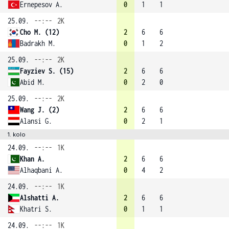
Ernepesov A.
0
1
1
25.09.
--:--
2K
Cho M. (12)
2
6
6
Badrakh M.
0
1
2
25.09.
--:--
2K
Fayziev S. (15)
2
6
6
Abid M.
0
2
0
25.09.
--:--
2K
Wang J. (2)
2
6
6
Alansi G.
0
2
1
1. kolo
24.09.
--:--
1K
Khan A.
2
6
6
Alhaqbani A.
0
4
2
24.09.
--:--
1K
Alshatti A.
2
6
6
Khatri S.
0
1
1
24.09.
--:--
1K