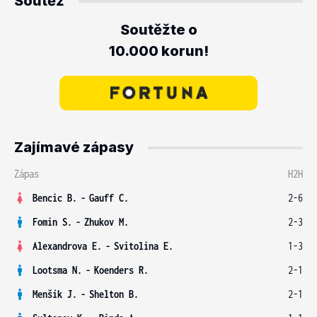
Soutěž
Soutěžte o
10.000 korun!
Zajímavé zápasy
Zápas
H2H
Bencic B.
-
Gauff C.
2-6
Fomin S.
-
Zhukov M.
2-3
Alexandrova E.
-
Svitolina E.
1-3
Lootsma N.
-
Koenders R.
2-1
Menšík J.
-
Shelton B.
2-1