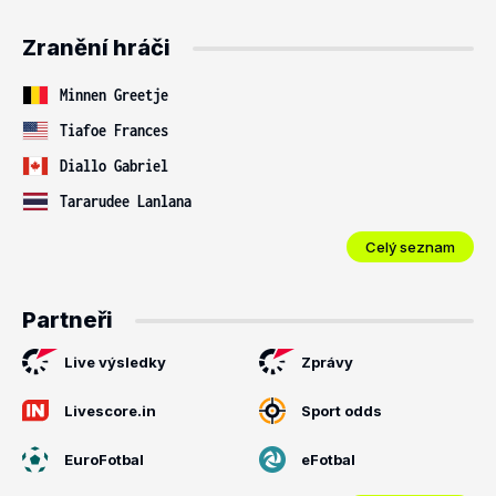
Zranění hráči
Minnen Greetje
Tiafoe Frances
Diallo Gabriel
Tararudee Lanlana
Celý seznam
Partneři
Live výsledky
Zprávy
Livescore.in
Sport odds
EuroFotbal
eFotbal