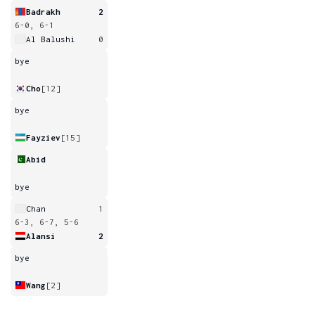
Badrakh
2
6-0, 6-1
Al Balushi
0
bye
Cho
[12]
bye
Fayziev
[15]
Abid
bye
Chan
1
6-3, 6-7, 5-6
Alansi
2
bye
Wang
[2]