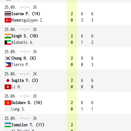
25.09.
--:--
2K
Isarow P. (14)
2
6
6
Mammetgulyyev I.
0
2
3
25.09.
--:--
2K
Singh S. (10)
2
6
6
Alshatti A.
0
1
2
25.09.
--:--
2K
Chung H. (6)
2
6
6
Tierro P.
0
0
3
25.09.
--:--
2K
Sugita Y. (3)
2
6
6
Li H.
0
0
0
25.09.
--:--
2K
Duldaev D. (16)
2
6
6
Long S.
0
1
1
25.09.
--:--
2K
Ismailov T. (11)
2