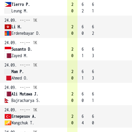
Tierro P.
2
6
6
Leung M.
0
2
1
24.09.
--:--
1K
Li H.
2
6
6
Erdenebayar D.
0
0
2
24.09.
--:--
1K
Susanto D.
2
6
6
Zayed M.
0
1
3
24.09.
--:--
1K
Mam P.
2
6
6
Ahmed O.
0
1
3
24.09.
--:--
1K
Ali Mutawa J.
2
6
6
Bajracharya S.
0
0
1
24.09.
--:--
1K
Ernepesov A.
2
6
6
Wangchuk T.
0
4
0