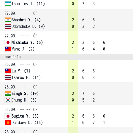
Ismailov T. (11)
0
3
3
27.09.
--:--
ČF
Bhambri Y. (4)
2
6
6
Udomchoke D. (9)
0
3
2
27.09.
--:--
ČF
Nishioka Y. (5)
2
3
6
6
Wang J. (2)
1
6
4
0
osmifinále
26.09.
--:--
OF
Lu Y. (1)
2
6
6
Isarow P. (14)
0
0
3
26.09.
--:--
OF
Singh S. (10)
2
7
6
Chung H. (6)
0
5
2
26.09.
--:--
OF
Sugita Y. (3)
2
6
6
6
Duldaev D. (16)
1
0
7
1
26.09.
--:--
OF