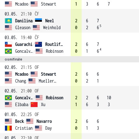
Mcadoo
/
Stewart
1
3
6
7
03.05.
21:10
ČF
Danilina
/
Neel
2
6
7
5
Gleason
/
Weinhold
0
2
6
03.05.
19:40
ČF
Guarachi
/
Routliffe (1)
2
6
7
4
Goncalves
/
Robinson
0
1
6
osmifinále
02.05.
21:15
OF
Mcadoo
/
Stewart
2
6
6
Chang
/
Mueller (4)
0
2
1
02.05.
21:00
OF
Goncalves
/
Robinson
2
2
6
10
Elbaba
/
Xu
1
6
3
3
01.05.
22:25
OF
Beck
/
Navarro
2
6
6
Cristian
/
Day
0
1
3
01.05.
22:10
OF