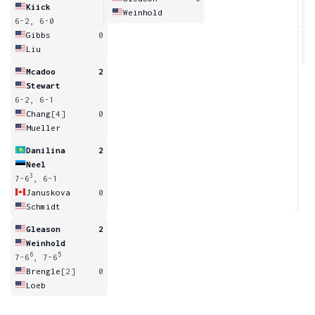
Kiick
Weinhold
6-2, 6-0
6
Gibbs
0
Liu
Mcadoo
2
Stewart
6-2, 6-1
Chang
[4]
0
Mueller
Danilina
2
Neel
3
7-6
, 6-1
Januskova
0
Schmidt
Gleason
2
Weinhold
6
5
7-6
, 7-6
Brengle
[2]
0
Loeb