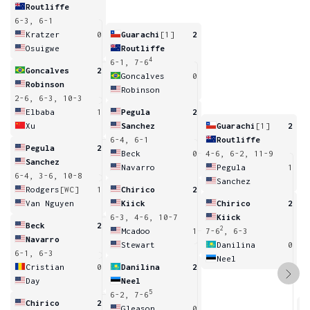
Routliffe
6-3, 6-1
Kratzer
0
Guarachi
[1]
2
Osuigwe
Routliffe
4
6-1, 7-6
Goncalves
2
Goncalves
0
Robinson
Robinson
2-6, 6-3, 10-3
Elbaba
1
Pegula
2
Xu
Sanchez
Guarachi
[1]
2
6-4, 6-1
Routliffe
Pegula
2
Beck
0
4-6, 6-2, 11-9
Sanchez
Navarro
Pegula
1
6-4, 3-6, 10-8
Sanchez
Rodgers
[WC]
1
Chirico
2
Van Nguyen
Kiick
Chirico
2
6-3, 4-6, 10-7
Kiick
Beck
2
2
Mcadoo
1
7-6
, 6-3
Navarro
Stewart
Danilina
0
6-1, 6-3
Neel
Cristian
0
Danilina
2
Day
Neel
5
6-2, 7-6
Chirico
2
Gleason
0