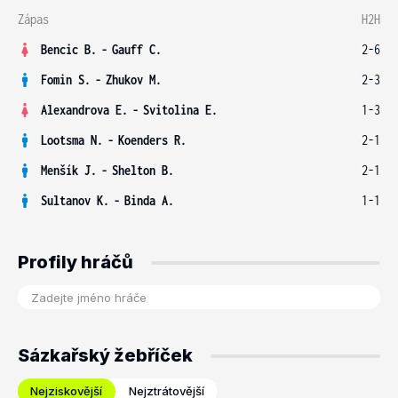
Zápas
H2H
Bencic B.
-
Gauff C.
2-6
Fomin S.
-
Zhukov M.
2-3
Alexandrova E.
-
Svitolina E.
1-3
Lootsma N.
-
Koenders R.
2-1
Menšík J.
-
Shelton B.
2-1
Sultanov K.
-
Binda A.
1-1
Profily hráčů
Sázkařský žebříček
Nejziskovější
Nejztrátovější