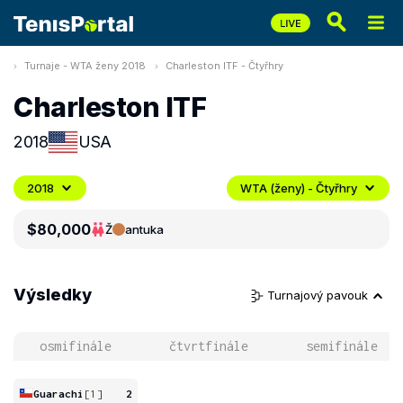
Turnaje - WTA ženy 2018
Charleston ITF - Čtyřhry
Charleston ITF
2018
USA
2018
WTA (ženy) - Čtyřhry
$80,000
Ž
antuka
Výsledky
Turnajový pavouk
osmifinále
čtvrtfinále
semifinále
Guarachi
[1]
2