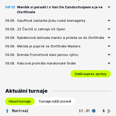
06:13
Menšík si poradil i s Van De Zandschulpem a je ve
čtvrtfinále
09.08.
Gauffová zastavila jízdu ruské teenagerky
09.08.
22 Čechů si zahraje US Open
09.08.
Rybakinová dohnala manko a probila se do čtvrtfinále
09.08.
Mérida je poprvé ve čtvrtfinále Masters
09.08.
Brenda Fruhvirtová slaví jasnou výhru
09.08.
Palicová prohrála maratonské finále
Další expres zprávy
Aktuální turnaje
Hlavní turnaje
Turnaje nižší úrovně
Montreal
$9.4M
8