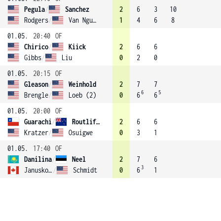
Pegula
/
Sanchez
2
6
3
10
Rodgers
/
Van Nguyen
1
4
6
8
01.05.
20:40
OF
Chirico
/
Kiick
2
6
6
Gibbs
/
Liu
0
2
0
01.05.
20:15
OF
Gleason
/
Weinhold
2
7
7
6
5
Brengle
/
Loeb (2)
0
6
6
01.05.
20:00
OF
Guarachi
/
Routliffe (1)
2
6
6
Kratzer
/
Osuigwe
0
3
1
01.05.
17:40
OF
Danilina
/
Neel
2
7
6
3
Januskova
/
Schmidt
0
6
1