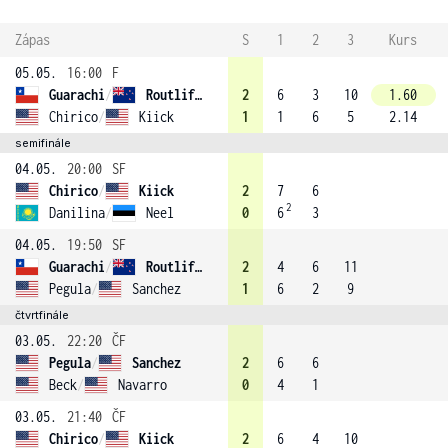
Zápas
S
1
2
3
Kurs
05.05.
16:00
F
Guarachi
/
Routliffe (1)
2
6
3
10
1.60
Chirico
/
Kiick
1
1
6
5
2.14
semifinále
04.05.
20:00
SF
Chirico
/
Kiick
2
7
6
2
Danilina
/
Neel
0
6
3
04.05.
19:50
SF
Guarachi
/
Routliffe (1)
2
4
6
11
Pegula
/
Sanchez
1
6
2
9
čtvrtfinále
03.05.
22:20
ČF
Pegula
/
Sanchez
2
6
6
Beck
/
Navarro
0
4
1
03.05.
21:40
ČF
Chirico
/
Kiick
2
6
4
10