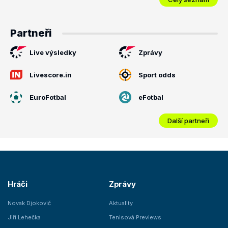
Partneři
Live výsledky
Zprávy
Livescore.in
Sport odds
EuroFotbal
eFotbal
Další partneři
Hráči
Zprávy
Novak Djokovič
Aktuality
Jiří Lehečka
Tenisová Previews