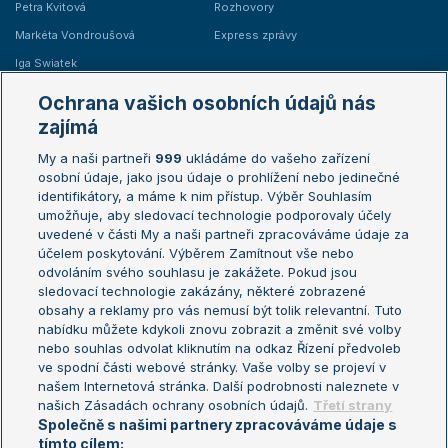
Petra Kvitová
Rozhovory
Markéta Vondroušová
Express zprávy
Iga Swiatek
Marie Bouzková
Ochrana vašich osobních údajů nás
Žebříčky
Kalendář turnajů
zajímá
My a naši partneři
999
ukládáme do vašeho zařízení
Žebříček ATP (muži)
Australian Open
osobní údaje, jako jsou údaje o prohlížení nebo jedinečné
Žebříček WTA (ženy)
French Open
identifikátory, a máme k nim přístup. Výběr Souhlasím
umožňuje, aby sledovací technologie podporovaly účely
Sázkařský žebříček
Wimbledon
uvedené v části My a naši partneři zpracováváme údaje za
US Open
účelem poskytování. Výběrem Zamítnout vše nebo
odvoláním svého souhlasu je zakážete. Pokud jsou
Turnaj mistrů
sledovací technologie zakázány, některé zobrazené
Turnaj mistryň
obsahy a reklamy pro vás nemusí být tolik relevantní. Tuto
Aktualní trendy
nabídku můžete kdykoli znovu zobrazit a změnit své volby
nebo souhlas odvolat kliknutím na odkaz Řízení předvoleb
ve spodní části webové stránky. Vaše volby se projeví v
Fotbalové přestupy
našem Internetová stránka. Další podrobnosti naleznete v
Livesport Daily
našich Zásadách ochrany osobních údajů.
Třetí strany
Společně s našimi partnery zpracováváme údaje s
LS Prague Open
tímto cílem: