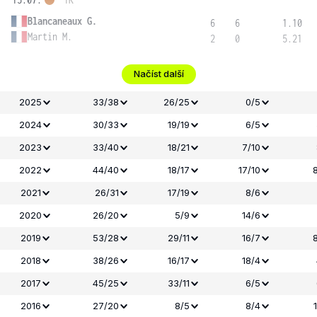
Blancaneaux G.
6
6
1.10
Martin M.
2
0
5.21
Načíst další
2025
33/38
26/25
0/5
2024
30/33
19/19
6/5
2023
33/40
18/21
7/10
2022
44/40
18/17
17/10
2021
26/31
17/19
8/6
2020
26/20
5/9
14/6
2019
53/28
29/11
16/7
2018
38/26
16/17
18/4
2017
45/25
33/11
6/5
2016
27/20
8/5
8/4
1