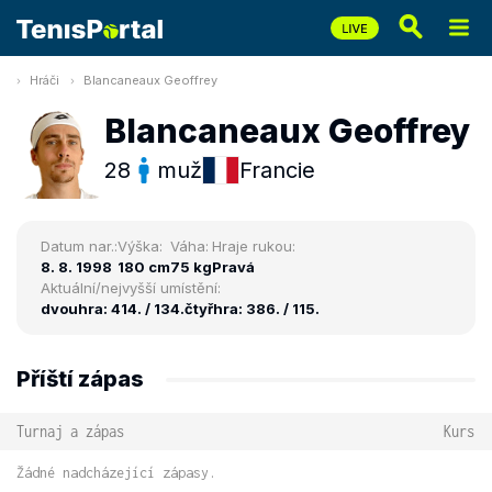
Hráči
Blancaneaux Geoffrey
Blancaneaux Geoffrey
28
muž
Francie
Datum nar.:
Výška:
Váha:
Hraje rukou:
8. 8. 1998
180 cm
75 kg
Pravá
Aktuální/nejvyšší umístění:
dvouhra: 414. / 134.
čtyřhra: 386. / 115.
Příští zápas
Turnaj a zápas
Kurs
Žádné nadcházející zápasy.