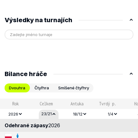
Výsledky na turnajích
Bilance hráče
Dvouhra
Čtyřhra
Smíšené čtyřhry
Rok
Celkem
Antuka
Tvrdý p.
H
23/21
2026
18/12
1/4
Odehrané zápasy
2026