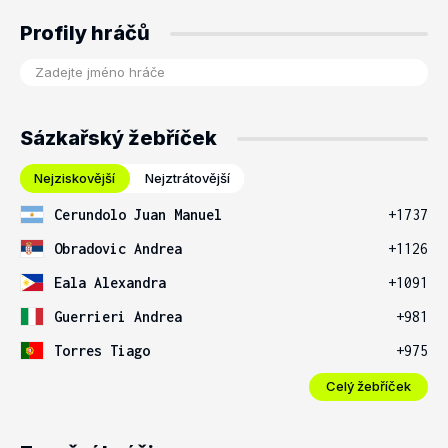
Profily hráčů
Sázkařský žebříček
Nejziskovější
Nejztrátovější
Cerundolo Juan Manuel
+1737
Obradovic Andrea
+1126
Eala Alexandra
+1091
Guerrieri Andrea
+981
Torres Tiago
+975
Celý žebříček