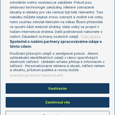
odvoláním svého souhlasu je zakážete. Pokud jsou
Turnaj mistrů
sledovací technologie zakázány, některé zobrazené
Turnaj mistryň
obsahy a reklamy pro vás nemusí být tolik relevantní. Tuto
Aktualní trendy
nabídku můžete kdykoli znovu zobrazit a změnit své volby
nebo souhlas odvolat kliknutím na odkaz Řízení předvoleb
ve spodní části webové stránky. Vaše volby se projeví v
Fotbalové přestupy
našem Internetová stránka. Další podrobnosti naleznete v
Livesport Daily
našich Zásadách ochrany osobních údajů.
Třetí strany
Společně s našimi partnery zpracováváme údaje s
LS Prague Open
tímto cílem:
Používání přesných údajů o zeměpisné poloze . Aktivní
vyhledávání identifikačních údajů v rámci specifických
vlastností zařízení . Ukládání a/nebo přístup k informacím v
Podmínky užití
Nastavení soukromí
zařízení . Personalizovaná reklama a obsah, měření reklam
GDPR a žurnalistika
Reklama
a obsahu, průzkum publika a rozvoj služeb .
Informace o zpracování osobních
Kontakt
Seznam partnerů (dodavatelů)
údajů
Tiráž
Souhlasím
Copyright © 2008-2026 TenisPortal.cz. Využíváme zpravodajství ČTK.
Zamítnout vše