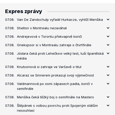
Expres zprávy
07.08.
Van De Zandschulp vyřadil Hurkacze, vyhlíží Menšíka
07.08.
Shelton v Montrealu nezaváhal
07.08.
Andrejevová v Torontu překvapivě končí
07.08.
Griekspoor si v Montrealu zahraje o čtvrtfinále
07.08.
Jódara čeká proti Lehečkovi velký test, tuší španělská
média
07.08.
Knutsonová si zahraje ve Varšavě o titul
07.08.
Alcaraz se Sinnerem prokazují svoji výjimečnost
07.08.
Valdmannová po osmi zápasech padla, končí v
semifinále
07.08.
Menšíka čeká těžký boj o osmifinále na Masters
07.08.
Štěpánek s volbou povrchu proti Spojeným státům
nesouhlasí