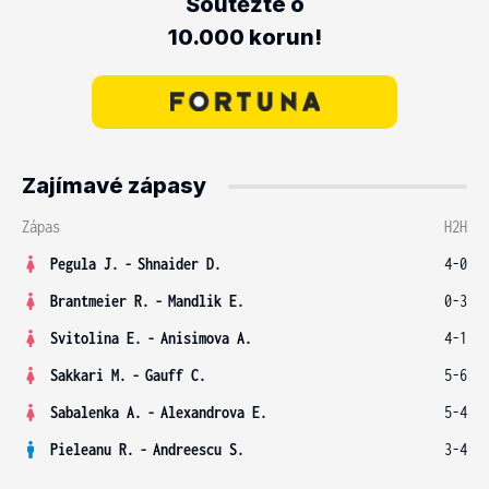
Soutěžte o
10.000 korun!
Zajímavé zápasy
Zápas
H2H
Pegula J.
-
Shnaider D.
4-0
Brantmeier R.
-
Mandlik E.
0-3
Svitolina E.
-
Anisimova A.
4-1
Sakkari M.
-
Gauff C.
5-6
Sabalenka A.
-
Alexandrova E.
5-4
Pieleanu R.
-
Andreescu S.
3-4