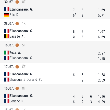
30.07.
OF
Blancaneaux G.
7
6
1.09
5
Fix D.
6
3
5.71
28.07.
1K
Blancaneaux G.
6
6
1.07
Basile A.
0
3
6.09
18.07.
SF
Weis A.
2.27
Blancaneaux G.
1.55
17.07.
ČF
Blancaneaux G.
6
6
1.38
Ghazouani Durand Y.
1
2
2.69
16.07.
OF
Blancaneaux G.
4
6
6
1.16
Domenc M.
6
2
3
4.29
15.07.
1K