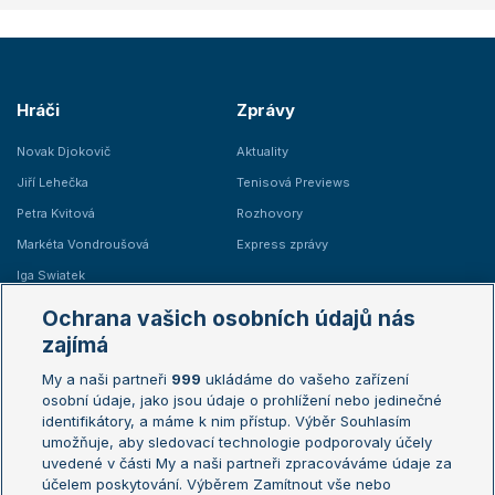
Hráči
Zprávy
Novak Djokovič
Aktuality
Jiří Lehečka
Tenisová Previews
Petra Kvitová
Rozhovory
Markéta Vondroušová
Express zprávy
Iga Swiatek
Marie Bouzková
Ochrana vašich osobních údajů nás
Žebříčky
Kalendář turnajů
zajímá
My a naši partneři
999
ukládáme do vašeho zařízení
Žebříček ATP (muži)
Australian Open
osobní údaje, jako jsou údaje o prohlížení nebo jedinečné
Žebříček WTA (ženy)
French Open
identifikátory, a máme k nim přístup. Výběr Souhlasím
umožňuje, aby sledovací technologie podporovaly účely
Sázkařský žebříček
Wimbledon
uvedené v části My a naši partneři zpracováváme údaje za
US Open
účelem poskytování. Výběrem Zamítnout vše nebo