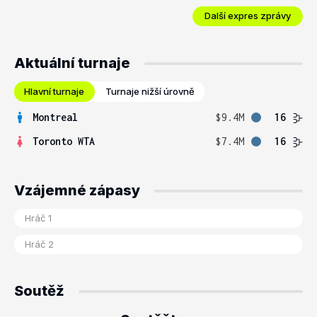
Další expres zprávy
Aktuální turnaje
Hlavní turnaje
Turnaje nižší úrovně
Montreal
$9.4M
16
Toronto WTA
$7.4M
16
Vzájemné zápasy
Soutěž