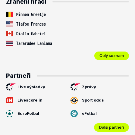
Zranění hráči
Minnen Greetje
Tiafoe Frances
Diallo Gabriel
Tararudee Lanlana
Celý seznam
Partneři
Live výsledky
Zprávy
Livescore.in
Sport odds
EuroFotbal
eFotbal
Další partneři