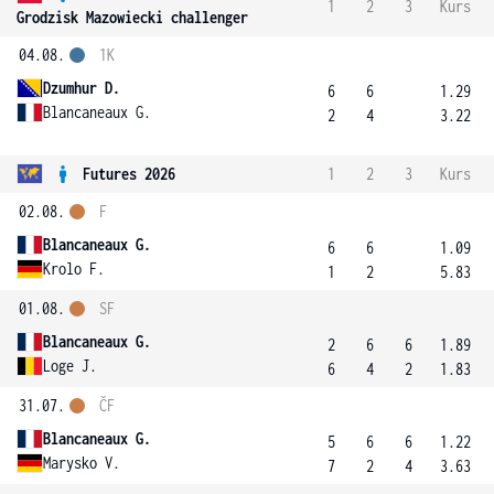
1
2
3
Kurs
Grodzisk Mazowiecki challenger
04.08.
1K
Dzumhur D.
6
6
1.29
Blancaneaux G.
2
4
3.22
Futures 2026
1
2
3
Kurs
02.08.
F
Blancaneaux G.
6
6
1.09
Krolo F.
1
2
5.83
01.08.
SF
Blancaneaux G.
2
6
6
1.89
Loge J.
6
4
2
1.83
31.07.
ČF
Blancaneaux G.
5
6
6
1.22
Marysko V.
7
2
4
3.63