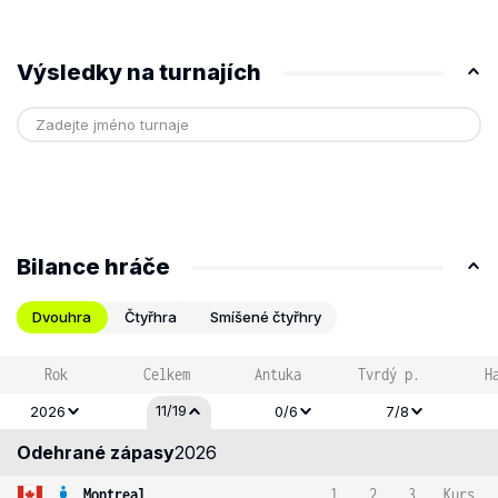
Výsledky na turnajích
Bilance hráče
Dvouhra
Čtyřhra
Smíšené čtyřhry
Rok
Celkem
Antuka
Tvrdý p.
H
11/19
2026
0/6
7/8
Odehrané zápasy
2026
Montreal
1
2
3
Kurs