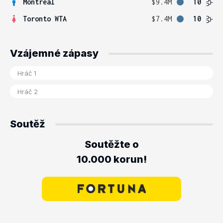
Montreal
$9.4M
10
Toronto WTA
$7.4M
10
Vzájemné zápasy
Soutěž
Soutěžte o
10.000 korun!