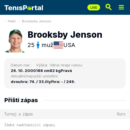
Hráči
Brooksby Jenson
Brooksby Jenson
25
muž
USA
Datum nar.:
Výška:
Váha:
Hraje rukou:
26. 10. 2000
188 cm
82 kg
Pravá
Aktuální/nejvyšší umístění:
dvouhra: 74. / 33.
čtyřhra: - / 249.
Příští zápas
Turnaj a zápas
Kurs
Žádné nadcházející zápasy.