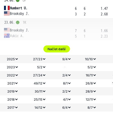
24.06.
OF
Humbert U.
6
6
1.47
Brooksby J.
3
2
2.68
23.06.
1K
Brooksby J.
7
6
1.66
Vukic A.
5
1
2.23
Načíst další
2025
27/23
9/4
10/10
-
2023
5/2
5/2
2022
27/24
2/4
16/11
2021
49/12
8/1
26/8
2019
30/11
2/2
28/9
2018
25/15
4/1
12/11
2017
14/12
6/4
8/7