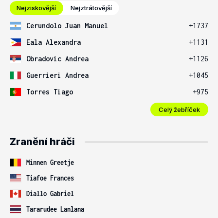
Nejziskovější
Nejztrátovější
Cerundolo Juan Manuel
+1737
Eala Alexandra
+1131
Obradovic Andrea
+1126
Guerrieri Andrea
+1045
Torres Tiago
+975
Celý žebříček
Zranění hráči
Minnen Greetje
Tiafoe Frances
Diallo Gabriel
Tararudee Lanlana