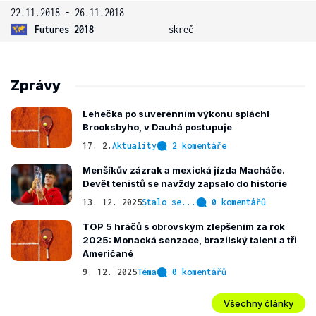
22.11.2018 - 26.11.2018
Futures 2018
skreč
Zprávy
Lehečka po suverénním výkonu spláchl
Brooksbyho, v Dauhá postupuje
17. 2.
Aktuality
2 komentáře
Menšíkův zázrak a mexická jízda Macháče.
Devět tenistů se navždy zapsalo do historie
13. 12. 2025
Stalo se...
0 komentářů
TOP 5 hráčů s obrovským zlepšením za rok
2025: Monacká senzace, brazilský talent a tři
Američané
9. 12. 2025
Téma
0 komentářů
Všechny články