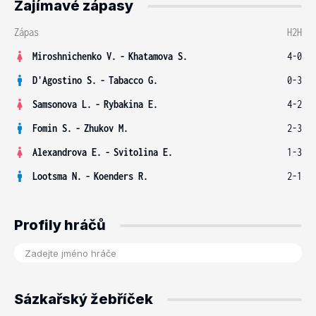
Zajímavé zápasy
Zápas
H2H
Miroshnichenko V.
-
Khatamova S.
4-0
D'Agostino S.
-
Tabacco G.
0-3
Samsonova L.
-
Rybakina E.
4-2
Fomin S.
-
Zhukov M.
2-3
Alexandrova E.
-
Svitolina E.
1-3
Lootsma N.
-
Koenders R.
2-1
Profily hráčů
Sázkařský žebříček