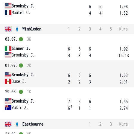
Brooksby J.
6
6
1.98
Moutet C.
4
4
1.82
Wimbledon
1
2
3
4
5
Kurs
03.07.
3K
Sinner J.
6
6
6
1.02
Brooksby J.
4
3
4
15.13
01.07.
2K
Brooksby J.
6
6
6
1.63
Buse I.
2
2
3
2.31
29.06.
1K
Brooksby J.
7
6
6
1.45
7
Vukic A.
6
1
1
2.74
Eastbourne
1
2
3
Kurs