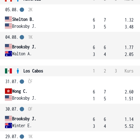
05.08.
2K
Shelton B.
6
7
1.32
Brooksby J.
3
5
3.48
04.08.
1K
Brooksby J.
6
6
1.77
Walton A.
3
4
2.05
Los Cabos
1
2
3
Kurs
31.07.
ČF
Wong C.
6
7
2.60
Brooksby J.
1
5
1.51
30.07.
OF
Brooksby J.
6
6
1.14
Winter E.
3
4
5.52
29.07.
1K