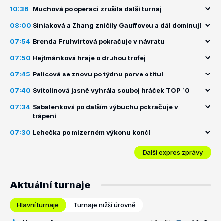
10:36
Muchová po operaci zrušila další turnaj
08:00
Siniaková a Zhang zničily Gauffovou a dál dominují
07:54
Brenda Fruhvirtová pokračuje v návratu
07:50
Hejtmánková hraje o druhou trofej
07:45
Palicová se znovu po týdnu porve o titul
07:40
Svitolinová jasně vyhrála souboj hráček TOP 10
07:34
Sabalenková po dalším výbuchu pokračuje v
trápení
07:30
Lehečka po mizerném výkonu končí
Další expres zprávy
Aktuální turnaje
Hlavní turnaje
Turnaje nižší úrovně