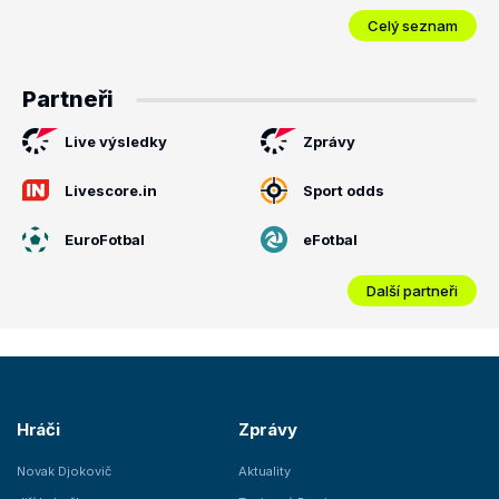
Celý seznam
Partneři
Live výsledky
Zprávy
Livescore.in
Sport odds
EuroFotbal
eFotbal
Další partneři
Hráči
Zprávy
Novak Djokovič
Aktuality