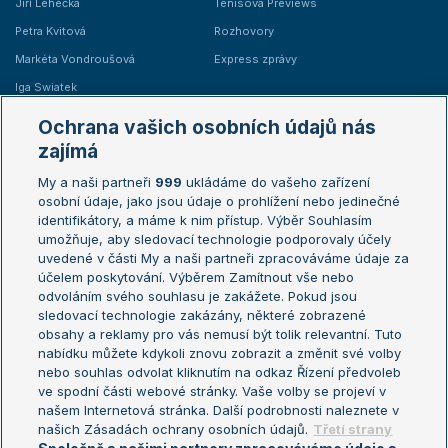
Jiří Lehečka
Tenisová Previews
Petra Kvitová
Rozhovory
Markéta Vondroušová
Express zprávy
Iga Swiatek
Marie Bouzková
Ochrana vašich osobních údajů nás
Žebříčky
Kalendář turnajů
zajímá
My a naši partneři
999
ukládáme do vašeho zařízení
Žebříček ATP (muži)
Australian Open
osobní údaje, jako jsou údaje o prohlížení nebo jedinečné
Žebříček WTA (ženy)
French Open
identifikátory, a máme k nim přístup. Výběr Souhlasím
umožňuje, aby sledovací technologie podporovaly účely
Sázkařský žebříček
Wimbledon
uvedené v části My a naši partneři zpracováváme údaje za
US Open
účelem poskytování. Výběrem Zamítnout vše nebo
odvoláním svého souhlasu je zakážete. Pokud jsou
Turnaj mistrů
sledovací technologie zakázány, některé zobrazené
Turnaj mistryň
obsahy a reklamy pro vás nemusí být tolik relevantní. Tuto
Aktualní trendy
nabídku můžete kdykoli znovu zobrazit a změnit své volby
nebo souhlas odvolat kliknutím na odkaz Řízení předvoleb
ve spodní části webové stránky. Vaše volby se projeví v
Fotbalové přestupy
našem Internetová stránka. Další podrobnosti naleznete v
Livesport Daily
našich Zásadách ochrany osobních údajů.
Třetí strany
LS Prague Open