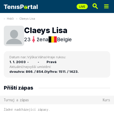
Hráči
Claeys Lisa
Claeys Lisa
23
žena
Belgie
Datum nar.:
Výška:
Váha:
Hraje rukou:
1. 1. 2003
-
-
Pravá
Aktuální/nejvyšší umístění:
dvouhra: 866. / 854.
čtyřhra: 1511. / 1423.
Příští zápas
Turnaj a zápas
Kurs
Žádné nadcházející zápasy.