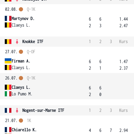
02.08.
Q-1K
Martynov D.
6
6
1.44
Claeys L.
2
3
2.47
Knokke ITF
1
2
3
Kurs
27.07.
Q-OF
Firman A.
6
6
1.47
Claeys L.
2
1
2.37
26.07.
Q-1K
Claeys L.
6
6
Lo Pumo M.
2
0
Nogent-sur-Marne ITF
1
2
3
Kurs
21.07.
1K
Chiarello K.
4
6
7
2.94