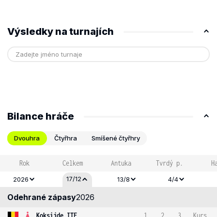
Výsledky na turnajích
Bilance hráče
Dvouhra
Čtyřhra
Smíšené čtyřhry
Rok
Celkem
Antuka
Tvrdý p.
H
17/12
2026
13/8
4/4
Odehrané zápasy
2026
Koksijde ITF
1
2
3
Kurs