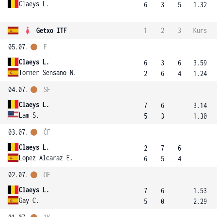
Claeys L.
6
3
5
1.32
Getxo ITF
1
2
3
Kurs
05.07.
F
Claeys L.
6
3
6
3.59
Torner Sensano N.
2
6
4
1.24
04.07.
SF
Claeys L.
7
6
3.14
Lam S.
5
3
1.30
03.07.
ČF
Claeys L.
2
7
6
Lopez Alcaraz E.
6
5
4
02.07.
OF
Claeys L.
7
6
1.53
Gay C.
5
0
2.29