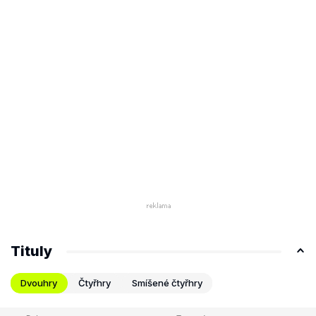
Tituly
Dvouhry
Čtyřhry
Smíšené čtyřhry