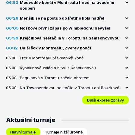
06:53
Medveděv končí v Montrealu hned na úvodním
soupeři
06:26
Menšík se na postup do třetího kola nadřel
06:05
Noskové první zápas po Wimbledonu nevyšel
05:39
Krejčíková nestačila v Torontu na Samsonovovou
00:12
Další šok v Montrealu, Zverev končí
05.08.
Fritz v Montrealu překvapivě končí
05.08.
Rybakinová zvládla bitvu s Kasatkinovou
05.08.
Pegulaová v Torontu začala obratem
05.08.
Na Townsendovou nestačila v Torontu ani Bouzková
Další expres zprávy
Aktuální turnaje
Hlavní turnaje
Turnaje nižší úrovně