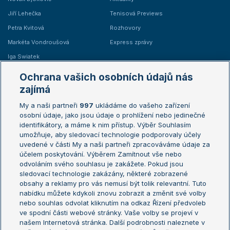
Jiří Lehečka
Tenisová Previews
Petra Kvitová
Rozhovory
Markéta Vondroušová
Express zprávy
Iga Swiatek
Marie Bouzková
Ochrana vašich osobních údajů nás
Žebříčky
Kalendář turnajů
zajímá
My a naši partneři
997
ukládáme do vašeho zařízení
Žebříček ATP (muži)
Australian Open
osobní údaje, jako jsou údaje o prohlížení nebo jedinečné
Žebříček WTA (ženy)
French Open
identifikátory, a máme k nim přístup. Výběr Souhlasím
umožňuje, aby sledovací technologie podporovaly účely
Sázkařský žebříček
Wimbledon
uvedené v části My a naši partneři zpracováváme údaje za
US Open
účelem poskytování. Výběrem Zamítnout vše nebo
odvoláním svého souhlasu je zakážete. Pokud jsou
Turnaj mistrů
sledovací technologie zakázány, některé zobrazené
Turnaj mistryň
obsahy a reklamy pro vás nemusí být tolik relevantní. Tuto
Aktualní trendy
nabídku můžete kdykoli znovu zobrazit a změnit své volby
nebo souhlas odvolat kliknutím na odkaz Řízení předvoleb
ve spodní části webové stránky. Vaše volby se projeví v
Fotbalové přestupy
našem Internetová stránka. Další podrobnosti naleznete v
Livesport Daily