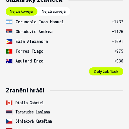
Nejziskovější
Nejztrátovější
Cerundolo Juan Manuel
+1737
Obradovic Andrea
+1126
Eala Alexandra
+1091
Torres Tiago
+975
Aguiard Enzo
+936
Celý žebříček
Zranění hráči
Diallo Gabriel
Tararudee Lanlana
Siniaková Kateřina