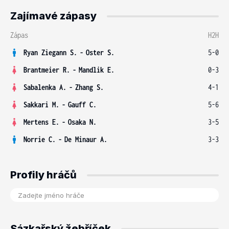
Zajímavé zápasy
Zápas
H2H
Ryan Ziegann S.
-
Oster S.
5-0
Brantmeier R.
-
Mandlik E.
0-3
Sabalenka A.
-
Zhang S.
4-1
Sakkari M.
-
Gauff C.
5-6
Mertens E.
-
Osaka N.
3-5
Norrie C.
-
De Minaur A.
3-3
Profily hráčů
Sázkařský žebříček