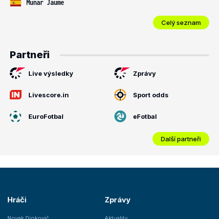
Munar Jaume
Celý seznam
Partneři
Live výsledky
Zprávy
Livescore.in
Sport odds
EuroFotbal
eFotbal
Další partneři
Hráči
Zprávy
Novak Djokovič
Aktuality