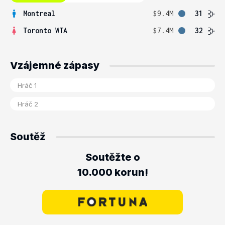
Montreal
$9.4M
31
Toronto WTA
$7.4M
32
Vzájemné zápasy
Soutěž
Soutěžte o
10.000 korun!