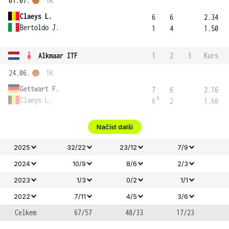
01.07.
1K
Claeys L.
6
6
2.34
Bertoldo J.
1
4
1.50
Alkmaar ITF
1
2
3
Kurs
24.06.
1K
Gettwart F.
7
6
2.16
4
Claeys L.
6
2
1.60
Načíst další
2025
32/22
23/12
7/9
2024
10/9
8/6
2/3
2023
1/3
0/2
1/1
2022
7/11
4/5
3/6
Celkem
67/57
48/33
17/23