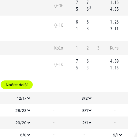
7
7
1.15
Q-OF
3
5
6
4.35
6
6
1.28
Q-1K
1
3
3.11
Kolo
1
2
3
Kurs
7
6
4.30
Q-1K
5
3
1.16
Načíst další
-
-
12/17
3/2
-
-
28/23
8/1
-
-
29/20
2/1
-
-
6/8
5/1