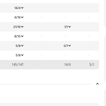
-
-
-
14/4
-
-
-
6/19
-
-
21/19
1/1
-
-
-
8/10
-
-
5/8
0/1
-
-
-
5/8
145/147
-
14/6
5/1