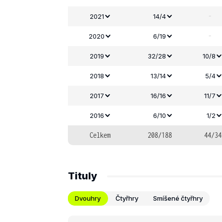
-
2021
14/4
-
2020
6/19
2019
32/28
10/8
2018
13/14
5/4
2017
16/16
11/7
2016
6/10
1/2
Celkem
208/188
44/34
Tituly
Dvouhry
Čtyřhry
Smíšené čtyřhry