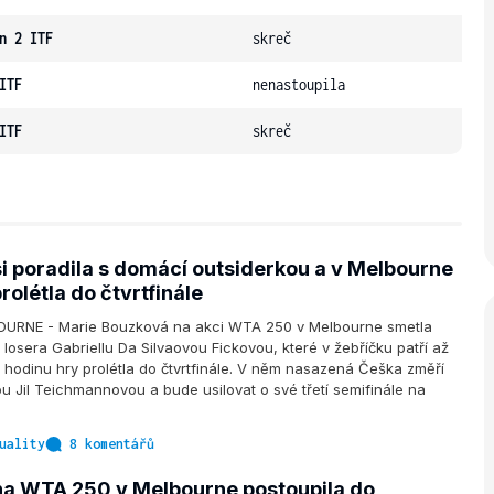
n 2 ITF
skreč
ITF
nenastoupila
ITF
skreč
i poradila s domácí outsiderkou a v Melbourne
rolétla do čtvrtfinále
URNE - Marie Bouzková na akci WTA 250 v Melbourne smetla
losera Gabriellu Da Silvaovou Fickovou, které v žebříčku patří až
a hodinu hry prolétla do čtvrtfinále. V něm nasazená Češka změří
ou Jil Teichmannovou a bude usilovat o své třetí semifinále na
uality
8 komentářů
a WTA 250 v Melbourne postoupila do