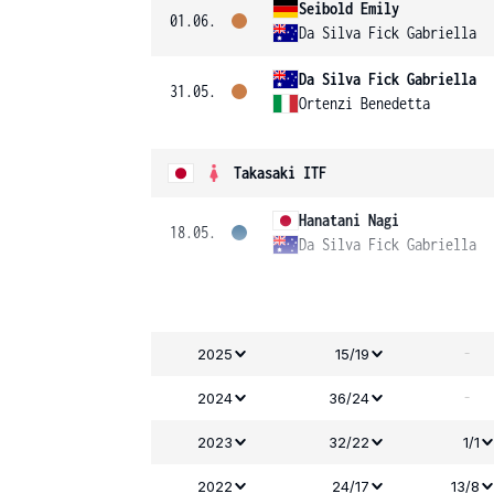
Seibold Emily
01.06.
Da Silva Fick Gabriella
Da Silva Fick Gabriella
31.05.
Ortenzi Benedetta
Takasaki ITF
Hanatani Nagi
18.05.
Da Silva Fick Gabriella
-
2025
15/19
-
2024
36/24
2023
32/22
1/1
2022
24/17
13/8