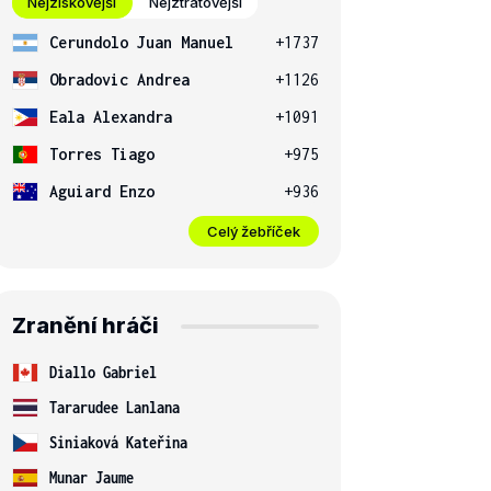
Nejziskovější
Nejztrátovější
Cerundolo Juan Manuel
+1737
Obradovic Andrea
+1126
Eala Alexandra
+1091
Torres Tiago
+975
Aguiard Enzo
+936
Celý žebříček
Zranění hráči
Diallo Gabriel
Tararudee Lanlana
Siniaková Kateřina
Munar Jaume