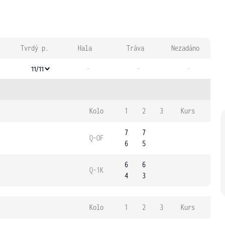
Tvrdý p.
Hala
Tráva
Nezadáno
-
-
-
11/11
Kolo
1
2
3
Kurs
7
7
Q-OF
6
5
6
6
Q-1K
4
3
Kolo
1
2
3
Kurs