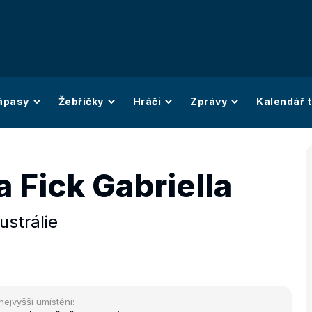
ápasy
Žebříčky
Hráči
Zprávy
Kalendář t
a Fick Gabriella
ustrálie
nejvyšší umístění: