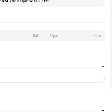
 674. / 368.
čtyřhra: 175. / 175.
Kolo
Zápas
Kurs