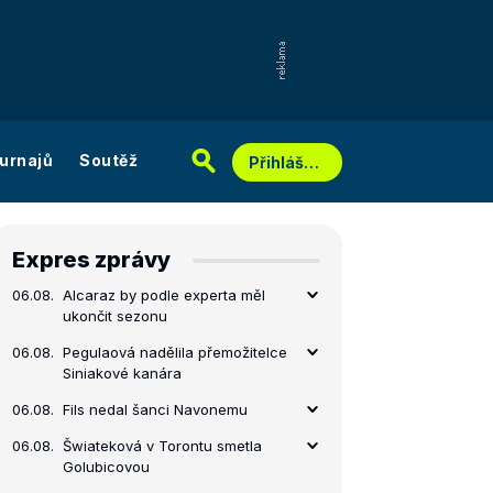
urnajů
Soutěž
Přihlášení
Expres zprávy
06.08.
Alcaraz by podle experta měl
ukončit sezonu
06.08.
Pegulaová nadělila přemožitelce
Siniakové kanára
06.08.
Fils nedal šanci Navonemu
06.08.
Šwiateková v Torontu smetla
Golubicovou