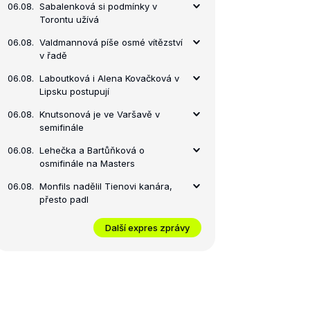
06.08.
Sabalenková si podmínky v
Torontu užívá
06.08.
Valdmannová píše osmé vítězství
v řadě
06.08.
Laboutková i Alena Kovačková v
Lipsku postupují
06.08.
Knutsonová je ve Varšavě v
semifinále
06.08.
Lehečka a Bartůňková o
osmifinále na Masters
06.08.
Monfils nadělil Tienovi kanára,
přesto padl
Další expres zprávy