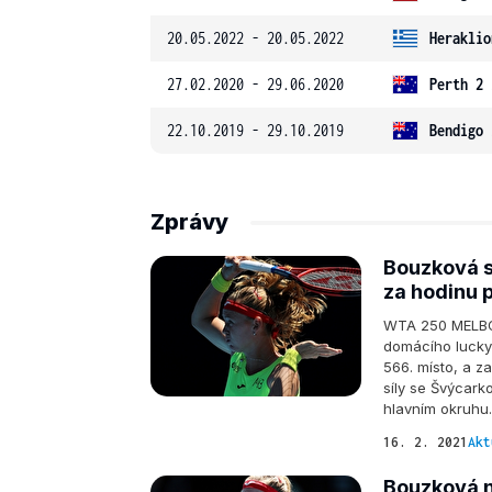
20.05.2022 - 20.05.2022
Heraklio
27.02.2020 - 29.06.2020
Perth 2 
22.10.2019 - 29.10.2019
Bendigo 
Zprávy
Bouzková s
za hodinu p
WTA 250 MELBO
domácího lucky 
566. místo, a z
síly se Švýcark
hlavním okruhu.
16. 2. 2021
Akt
Bouzková n