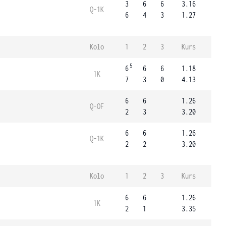
3
6
6
3.16
Q-1K
6
4
3
1.27
Kolo
1
2
3
Kurs
5
6
6
6
1.18
1K
7
3
0
4.13
6
6
1.26
Q-OF
2
3
3.20
6
6
1.26
Q-1K
2
2
3.20
Kolo
1
2
3
Kurs
6
6
1.26
1K
2
1
3.35