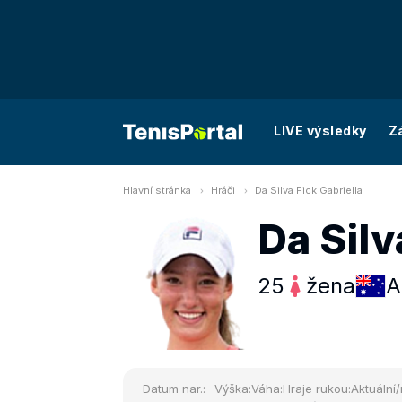
LIVE výsledky
Z
Hlavní stránka
Hráči
Da Silva Fick Gabriella
Da Silv
25
žena
A
Datum nar.:
Výška:
Váha:
Hraje rukou:
Aktuální/