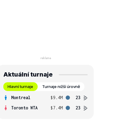
Aktuální turnaje
Hlavní turnaje
Turnaje nižší úrovně
Montreal
$9.4M
23
Toronto WTA
$7.4M
23