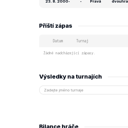
23. 8. 2000
-
-
Pravá
dvouhra:
Příští zápas
Datum
Turnaj
Žádné nadcházející zápasy.
Výsledky na turnajích
Bilance hráče