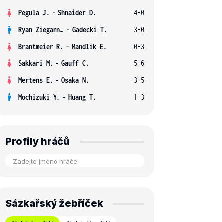
Pegula J.
-
Shnaider D.
4-0
Ryan Ziegann S.
-
Gadecki T.
3-0
Brantmeier R.
-
Mandlik E.
0-3
Sakkari M.
-
Gauff C.
5-6
Mertens E.
-
Osaka N.
3-5
Mochizuki Y.
-
Huang T.
1-3
Profily hráčů
Sázkařský žebříček