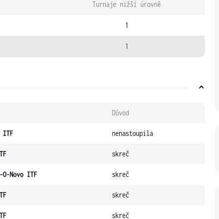
Turnaje nižší úrovně
1
1
Důvod
 ITF
nenastoupila
TF
skreč
-O-Novo ITF
skreč
TF
skreč
TF
skreč