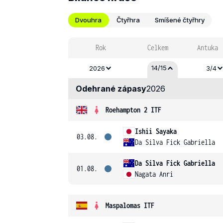
Dvouhra
Čtyřhra
Smíšené čtyřhry
Rok
Celkem
Antuka
14/15
2026
3/4
Odehrané zápasy
2026
Roehampton 2 ITF
Ishii Sayaka
03.08.
Da Silva Fick Gabriella
Da Silva Fick Gabriella
01.08.
Nagata Anri
Maspalomas ITF