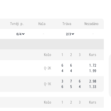
Tvrdý p.
Hala
Tráva
Nezadáno
-
-
6/4
2/3
Kolo
1
2
3
Kurs
6
6
1.72
Q-2K
4
4
1.99
3
7
6
2.98
Q-1K
6
5
4
1.33
Kolo
1
2
3
Kurs