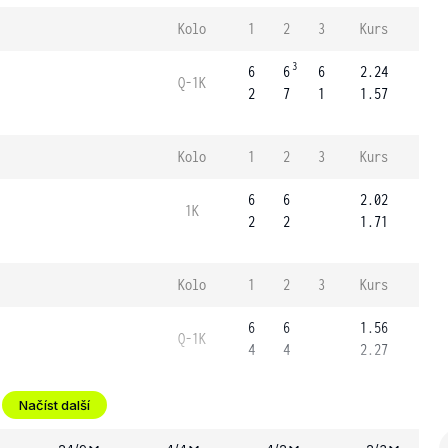
Kolo
1
2
3
Kurs
3
6
6
6
2.24
Q-1K
2
7
1
1.57
Kolo
1
2
3
Kurs
6
6
2.02
1K
2
2
1.71
Kolo
1
2
3
Kurs
6
6
1.56
Q-1K
4
4
2.27
Načíst další