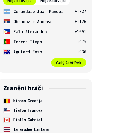
Nejziskovější
Nejztrátovější
Cerundolo Juan Manuel
+1737
Obradovic Andrea
+1126
Eala Alexandra
+1091
Torres Tiago
+975
Aguiard Enzo
+936
Celý žebříček
Zranění hráči
Minnen Greetje
Tiafoe Frances
Diallo Gabriel
Tararudee Lanlana