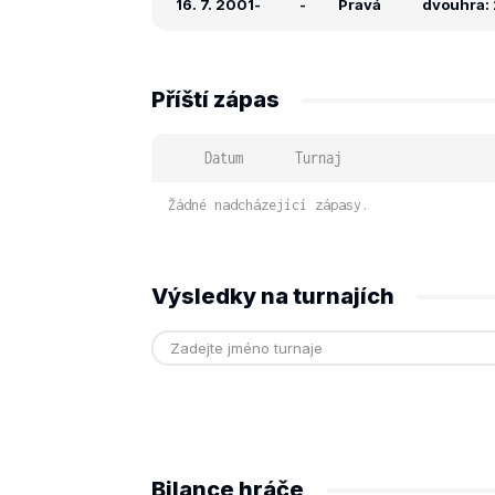
16. 7. 2001
-
-
Pravá
dvouhra: 2
Příští zápas
Datum
Turnaj
Žádné nadcházející zápasy.
Výsledky na turnajích
Bilance hráče