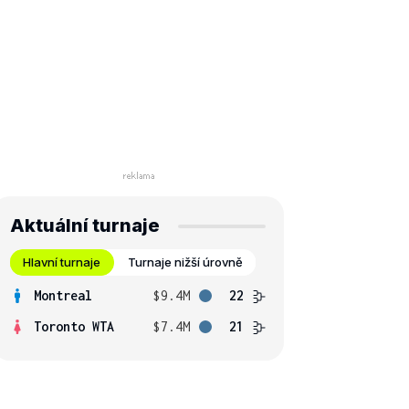
Aktuální turnaje
Hlavní turnaje
Turnaje nižší úrovně
Montreal
$9.4M
22
Toronto WTA
$7.4M
21