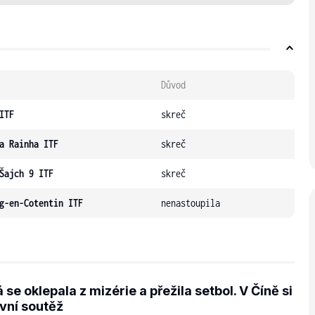
Důvod
ITF
skreč
a Rainha ITF
skreč
Šajch 9 ITF
skreč
g-en-Cotentin ITF
nenastoupila
 se oklepala z mizérie a přežila setbol. V Číně si
vní soutěž