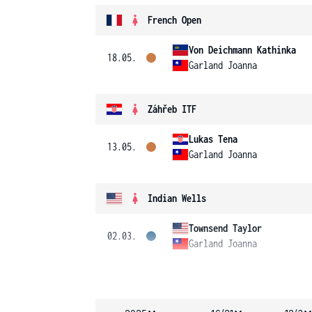
French Open
Von Deichmann Kathinka
18.05.
Garland Joanna
Záhřeb ITF
Lukas Tena
13.05.
Garland Joanna
Indian Wells
Townsend Taylor
02.03.
Garland Joanna