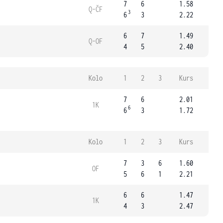
7
6
1.58
Q-ČF
3
6
3
2.22
6
7
1.49
Q-OF
4
5
2.40
Kolo
1
2
3
Kurs
7
6
2.01
1K
6
6
3
1.72
Kolo
1
2
3
Kurs
7
3
6
1.60
OF
5
6
1
2.21
6
6
1.47
1K
4
3
2.47