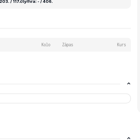
03. / 117.
čtyřhra: - / 406.
Kolo
Zápas
Kurs