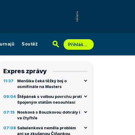
urnajů
Soutěž
Přihlášení
Expres zprávy
11:37
Menšíka čeká těžký boj o
osmifinále na Masters
09:04
Štěpánek s volbou povrchu proti
Spojeným státům nesouhlasí
07:15
Nosková s Bouzkovou dohrály i
ve čtyřhře
07:08
Sabalenková neměla problém
ani se zkušenou Číňankou