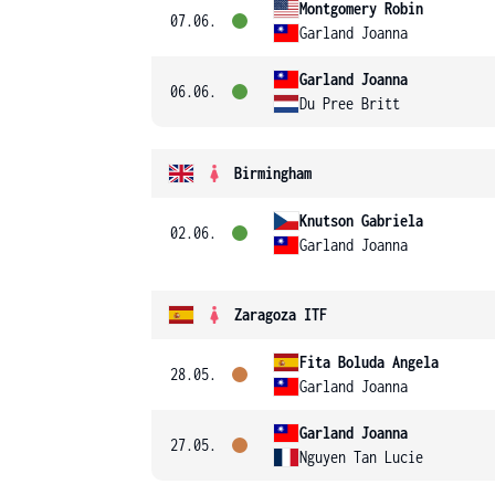
Montgomery Robin
07.06.
Garland Joanna
Garland Joanna
06.06.
Du Pree Britt
Birmingham
Knutson Gabriela
02.06.
Garland Joanna
Zaragoza ITF
Fita Boluda Angela
28.05.
Garland Joanna
Garland Joanna
27.05.
Nguyen Tan Lucie