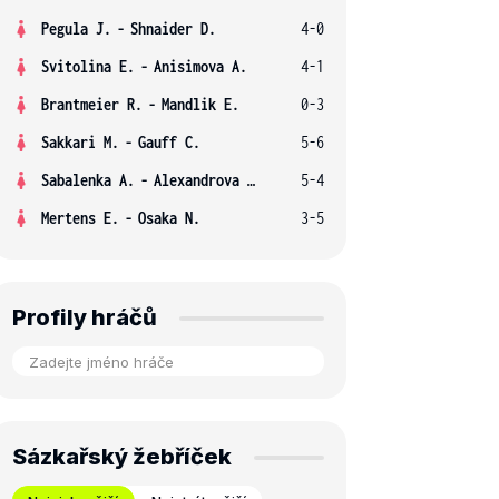
Pegula J.
-
Shnaider D.
4-0
Svitolina E.
-
Anisimova A.
4-1
Brantmeier R.
-
Mandlik E.
0-3
Sakkari M.
-
Gauff C.
5-6
Sabalenka A.
-
Alexandrova E.
5-4
Mertens E.
-
Osaka N.
3-5
Profily hráčů
Sázkařský žebříček