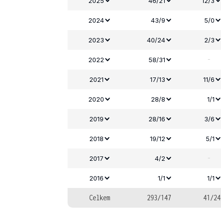
2025
46/21
12/3
2024
43/9
5/0
2023
40/24
2/3
-
2022
58/31
2021
17/13
11/6
2020
28/8
1/1
2019
28/16
3/6
2018
19/12
5/1
-
2017
4/2
2016
1/1
1/1
Celkem
293/147
41/24