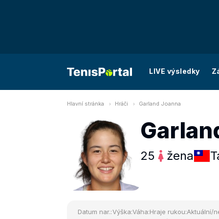
LIVE výsledky
Z
Hlavní stránka
Hráči
Garland Joanna
Garlan
25
žena
T
Datum nar.:
Výška:
Váha:
Hraje rukou:
Aktuální/n