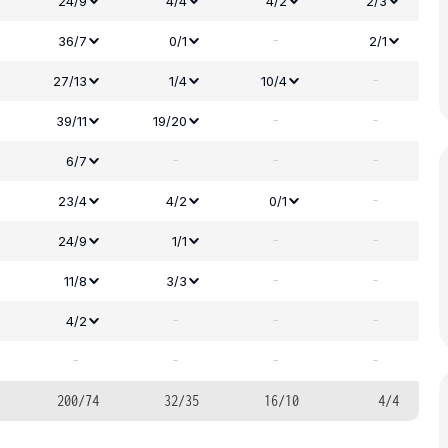
24/9
4/4
4/2
2/3
-
36/7
0/1
2/1
-
27/13
1/4
10/4
-
-
39/11
19/20
-
-
-
6/7
-
23/4
4/2
0/1
-
-
24/9
1/1
-
-
11/8
3/3
-
-
-
4/2
-
-
-
-
200/74
32/35
16/10
4/4