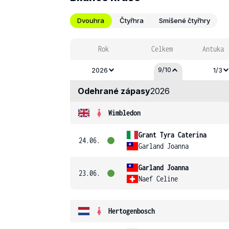
Dvouhra
Čtyřhra
Smíšené čtyřhry
Rok
Celkem
Antuka
9/10
2026
1/3
Odehrané zápasy
2026
Wimbledon
Grant Tyra Caterina
24.06.
Garland Joanna
Garland Joanna
23.06.
Naef Celine
Hertogenbosch