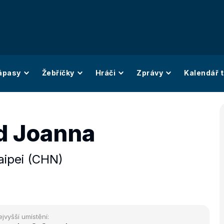
ápasy
Žebříčky
Hráči
Zprávy
Kalendář t
d Joanna
aipei (CHN)
ejvyšší umístění: