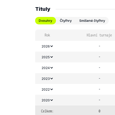
Tituly
Dvouhry
Čtyřhry
Smíšené čtyřhry
Rok
Hlavní turnaje
-
2026
-
2025
-
2024
-
2023
-
2022
-
2020
Celkem:
0