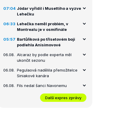
07:04
Jódar vyřídil i Musettiho a vyzve
Lehečku
06:33
Lehečka neměl problém, v
Montrealu je v osmifinále
05:57
Bartůňková po třísetovém boji
podlehla Anisimovové
06.08.
Alcaraz by podle experta měl
ukončit sezonu
06.08.
Pegulaová nadělila přemožitelce
Siniakové kanára
06.08.
Fils nedal šanci Navonemu
Další expres zprávy