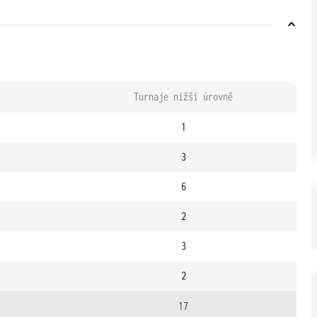
Turnaje nižší úrovně
1
3
6
2
3
2
17