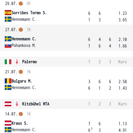
29.07.
OF
Sorribes Tormo S.
6
6
1.23
Hennemann C.
1
3
3.65
27.07.
1K
Hennemann C.
6
4
6
2.10
Pohankova M.
1
6
4
1.66
Palermo
1
2
3
Kurs
21.07.
1K
Bulgaru M.
3
6
6
2.58
Hennemann C.
6
1
2
1.43
Kitzbühel WTA
1
2
3
Kurs
14.07.
1K
Kraus S.
7
6
1.13
3
Hennemann C.
6
3
4.91