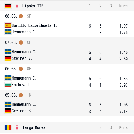
Lipsko ITF
1
2
3
Kurs
08.08.
SF
Burillo Escorihuela I.
6
6
1.97
Hennemann C.
1
3
1.75
07.08.
ČF
Hennemann C.
6
6
1.46
Steiner V.
4
4
2.60
06.08.
OF
Hennemann C.
6
6
1.33
Encheva L.
4
1
2.93
05.08.
1K
Hennemann C.
6
6
1.05
Greiner S.
3
4
7.14
Targu Mures
1
2
3
Kurs