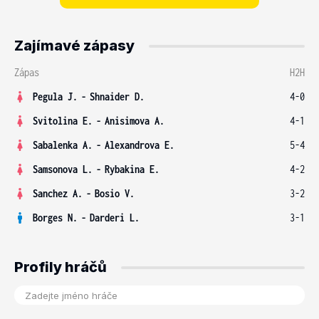
Zajímavé zápasy
Zápas
H2H
Pegula J.
-
Shnaider D.
4-0
Svitolina E.
-
Anisimova A.
4-1
Sabalenka A.
-
Alexandrova E.
5-4
Samsonova L.
-
Rybakina E.
4-2
Sanchez A.
-
Bosio V.
3-2
Borges N.
-
Darderi L.
3-1
Profily hráčů