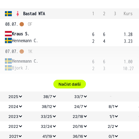
Bastad WTA
1
2
3
Kurs
08.07.
OF
Kraus S.
6
6
1.28
Hennemann C.
2
4
3.23
07.07.
1K
Hennemann C.
6
6
1.00
Bjork J.
2
3
10.27
Načíst další
-
2025
38/7
33/7
2024
38/12
24/7
8/1
2023
33/25
22/18
1/1
2022
32/24
20/16
2/2
2021
41/19
36/16
0/1