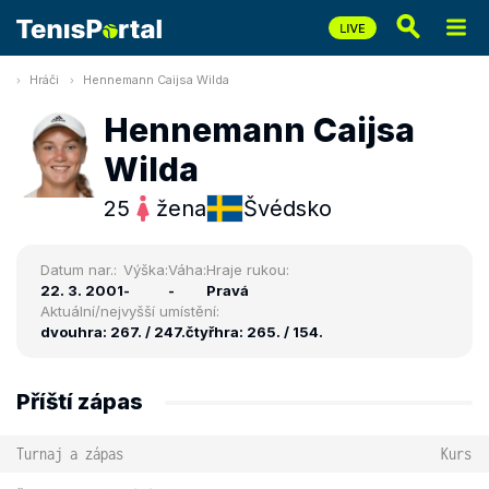
Hráči
Hennemann Caijsa Wilda
Hennemann Caijsa
Wilda
25
žena
Švédsko
Datum nar.:
Výška:
Váha:
Hraje rukou:
22. 3. 2001
-
-
Pravá
Aktuální/nejvyšší umístění:
dvouhra: 267. / 247.
čtyřhra: 265. / 154.
Příští zápas
Turnaj a zápas
Kurs