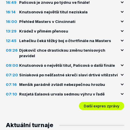
16:49
Palicová je znovu po týdnu ve finále!
16:14
Knutsonová největší titul nezískala
16:00
Přehled Masters v Cincinnati
13:29
Krádež v přímém přenosu
12:45
Lehečku čeká těžký boj o čtvrtfinále na Masters
09:26
Djokovič chce drastickou změnu tenisových
pravidel
09:00
Knutsonová o největší titul, Palicová o další finále
07:20
Siniaková po nešťastné skreči slaví drtivé vítězství
07:16
Menšík parádně zvládl nebezpečnou hrozbu
07:10
Rozjetá Ealaová urvala sedmou výhru v řadě
Další expres zprávy
Aktuální turnaje