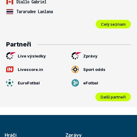
Diallo Gabriel
Tararudee Lanlana
Celý seznam
Partneři
Live výsledky
Zprávy
Livescore.in
Sport odds
EuroFotbal
eFotbal
Další partneři
Hráči
Zprávy