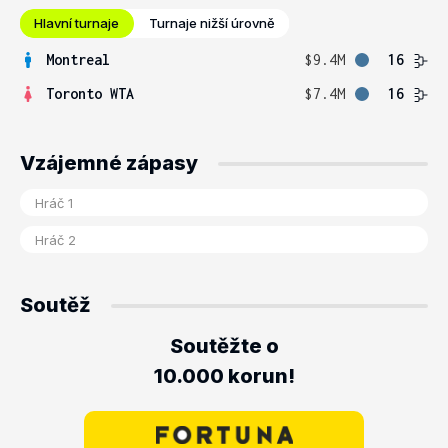
Hlavní turnaje
Turnaje nižší úrovně
Montreal
$9.4M
16
Toronto WTA
$7.4M
16
Vzájemné zápasy
Soutěž
Soutěžte o
10.000 korun!