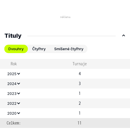
Tituly
Dvouhry
Čtyřhry
Smíšené čtyřhry
Rok
Turnaje
4
2025
3
2024
1
2023
2
2022
1
2020
Celkem:
11