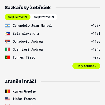
Sázkařský žebříček
Nejziskovější
Nejztrátovější
Cerundolo Juan Manuel
+1737
Eala Alexandra
+1131
Obradovic Andrea
+1126
Guerrieri Andrea
+1045
Torres Tiago
+975
Celý žebříček
Zranění hráči
Minnen Greetje
Tiafoe Frances