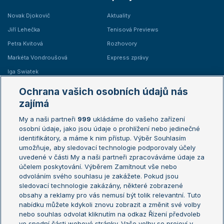
Novak Djokovič
Aktuality
Jiří Lehečka
Tenisová Previews
Petra Kvitová
Rozhovory
Markéta Vondroušová
Express zprávy
Iga Swiatek
Marie Bouzková
Ochrana vašich osobních údajů nás
Žebříčky
Kalendář turnajů
zajímá
My a naši partneři
999
ukládáme do vašeho zařízení
Žebříček ATP (muži)
Australian Open
osobní údaje, jako jsou údaje o prohlížení nebo jedinečné
Žebříček WTA (ženy)
French Open
identifikátory, a máme k nim přístup. Výběr Souhlasím
umožňuje, aby sledovací technologie podporovaly účely
Sázkařský žebříček
Wimbledon
uvedené v části My a naši partneři zpracováváme údaje za
US Open
účelem poskytování. Výběrem Zamítnout vše nebo
odvoláním svého souhlasu je zakážete. Pokud jsou
Turnaj mistrů
sledovací technologie zakázány, některé zobrazené
Turnaj mistryň
obsahy a reklamy pro vás nemusí být tolik relevantní. Tuto
Aktualní trendy
nabídku můžete kdykoli znovu zobrazit a změnit své volby
nebo souhlas odvolat kliknutím na odkaz Řízení předvoleb
ve spodní části webové stránky. Vaše volby se projeví v
Fotbalové přestupy