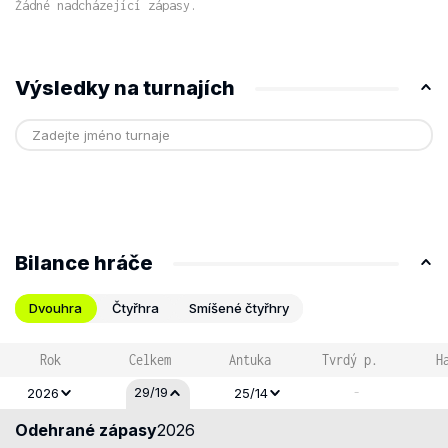
Žádné nadcházející zápasy.
Výsledky na turnajích
Bilance hráče
Dvouhra
Čtyřhra
Smíšené čtyřhry
Rok
Celkem
Antuka
Tvrdý p.
H
-
29/19
2026
25/14
Odehrané zápasy
2026