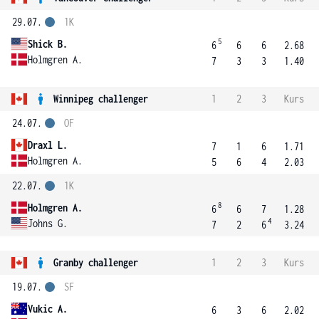
29.07.
1K
5
Shick B.
6
6
6
2.68
Holmgren A.
7
3
3
1.40
Winnipeg challenger
1
2
3
Kurs
24.07.
OF
Draxl L.
7
1
6
1.71
Holmgren A.
5
6
4
2.03
22.07.
1K
8
Holmgren A.
6
6
7
1.28
4
Johns G.
7
2
6
3.24
Granby challenger
1
2
3
Kurs
19.07.
SF
Vukic A.
6
3
6
2.02