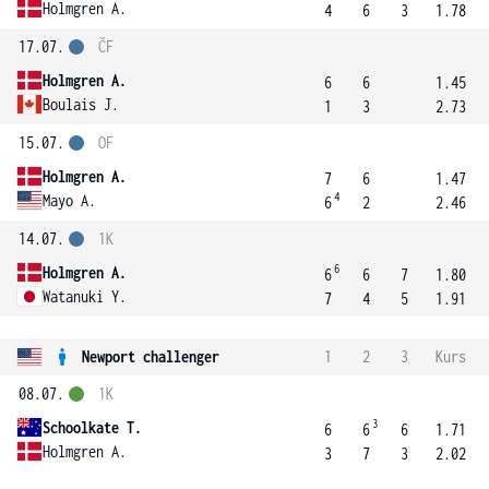
Holmgren A.
4
6
3
1.78
17.07.
ČF
Holmgren A.
6
6
1.45
Boulais J.
1
3
2.73
15.07.
OF
Holmgren A.
7
6
1.47
4
Mayo A.
6
2
2.46
14.07.
1K
6
Holmgren A.
6
6
7
1.80
Watanuki Y.
7
4
5
1.91
Newport challenger
1
2
3
Kurs
08.07.
1K
3
Schoolkate T.
6
6
6
1.71
Holmgren A.
3
7
3
2.02