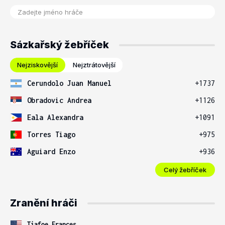
Sázkařský žebříček
Nejziskovější
Nejztrátovější
Cerundolo Juan Manuel
+1737
Obradovic Andrea
+1126
Eala Alexandra
+1091
Torres Tiago
+975
Aguiard Enzo
+936
Celý žebříček
Zranění hráči
Tiafoe Frances