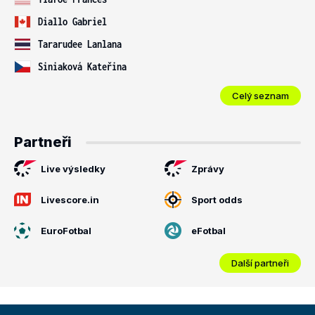
Diallo Gabriel
Tararudee Lanlana
Siniaková Kateřina
Celý seznam
Partneři
Live výsledky
Zprávy
Livescore.in
Sport odds
EuroFotbal
eFotbal
Další partneři