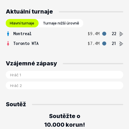
Aktuální turnaje
Hlavní turnaje
Turnaje nižší úrovně
Montreal
$9.4M
22
Toronto WTA
$7.4M
21
Vzájemné zápasy
Soutěž
Soutěžte o
10.000 korun!