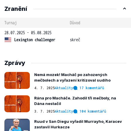
Zranění
Turnaj
Důvod
28.07.2025 - 05.08.2025
Lexington challenger
skreč
Zprávy
Nemá mozek! Macháč po zahozených
mečbolech a vyřazení kritizoval sudího
4. 7. 2025
Aktuality
17 komentářů
Rána pro Macháče. Zahodil tři mečboly, na
Dána nestačil
3. 7. 2025
Aktuality
104 komentářů
Ruud v San Diegu vyřadil Murrayho, Karacev
zastavil Hurkacze