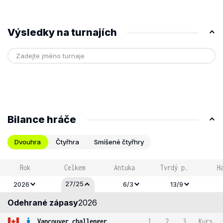
Výsledky na turnajích
Bilance hráče
Dvouhra
Čtyřhra
Smíšené čtyřhry
Rok
Celkem
Antuka
Tvrdý p.
H
27/25
2026
6/3
13/9
Odehrané zápasy
2026
Vancouver challenger
1
2
3
Kurs