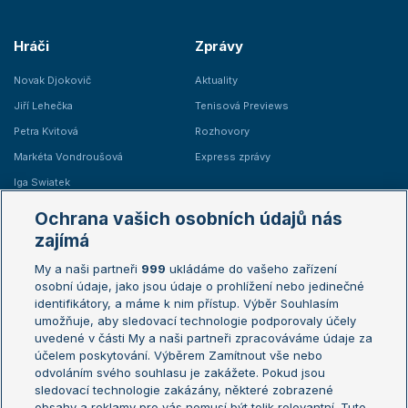
Hráči
Zprávy
Novak Djokovič
Aktuality
Jiří Lehečka
Tenisová Previews
Petra Kvitová
Rozhovory
Markéta Vondroušová
Express zprávy
Iga Swiatek
Marie Bouzková
Ochrana vašich osobních údajů nás
Žebříčky
Kalendář turnajů
zajímá
My a naši partneři
999
ukládáme do vašeho zařízení
Žebříček ATP (muži)
Australian Open
osobní údaje, jako jsou údaje o prohlížení nebo jedinečné
Žebříček WTA (ženy)
French Open
identifikátory, a máme k nim přístup. Výběr Souhlasím
umožňuje, aby sledovací technologie podporovaly účely
Sázkařský žebříček
Wimbledon
uvedené v části My a naši partneři zpracováváme údaje za
US Open
účelem poskytování. Výběrem Zamítnout vše nebo
odvoláním svého souhlasu je zakážete. Pokud jsou
Turnaj mistrů
sledovací technologie zakázány, některé zobrazené
Turnaj mistryň
obsahy a reklamy pro vás nemusí být tolik relevantní. Tuto