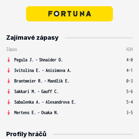
Zajímavé zápasy
Zápas
H2H
Pegula J.
-
Shnaider D.
4-0
Svitolina E.
-
Anisimova A.
4-1
Brantmeier R.
-
Mandlik E.
0-3
Sakkari M.
-
Gauff C.
5-6
Sabalenka A.
-
Alexandrova E.
5-4
Mertens E.
-
Osaka N.
3-5
Profily hráčů