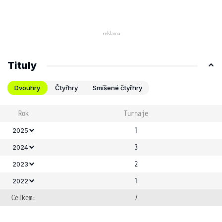
Tituly
Dvouhry
Čtyřhry
Smíšené čtyřhry
Rok
Turnaje
1
2025
3
2024
2
2023
1
2022
Celkem:
7