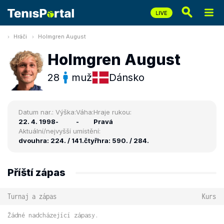
Hráči
Holmgren August
Holmgren August
28
muž
Dánsko
Datum nar.:
Výška:
Váha:
Hraje rukou:
22. 4. 1998
-
-
Pravá
Aktuální/nejvyšší umístění:
dvouhra: 224. / 141.
čtyřhra: 590. / 284.
Příští zápas
Turnaj a zápas
Kurs
Žádné nadcházející zápasy.