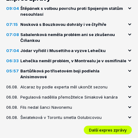
09:04
Štěpánek s volbou povrchu proti Spojeným státům
nesouhlasí
07:15
Nosková s Bouzkovou dohrály i ve čtyřhře
07:08
Sabalenková neměla problém ani se zkušenou
Číňankou
07:04
Jódar vyřídil i Musettiho a vyzve Lehečku
06:33
Lehečka neměl problém, v Montrealu je v osmifinále
05:57
Bartůňková po třísetovém boji podlehla
Anisimovové
06.08.
Alcaraz by podle experta měl ukončit sezonu
06.08.
Pegulaová nadělila přemožitelce Siniakové kanára
06.08.
Fils nedal šanci Navonemu
06.08.
Šwiateková v Torontu smetla Golubicovou
Další expres zprávy