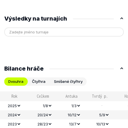
Výsledky na turnajích
Bilance hráče
Dvouhra
Čtyřhra
Smíšené čtyřhry
Rok
Celkem
Antuka
Tvrdý p.
H
-
2025
1/8
1/3
2024
20/24
10/12
5/9
2023
28/23
13/7
10/13