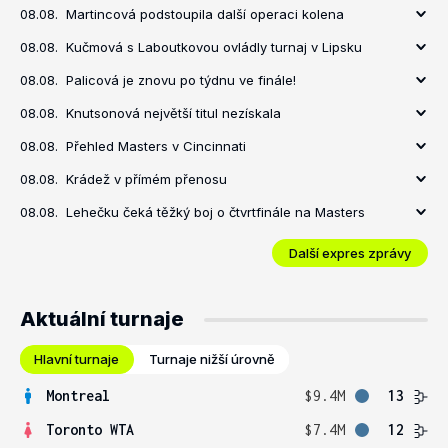
08.08.
Martincová podstoupila další operaci kolena
08.08.
Kučmová s Laboutkovou ovládly turnaj v Lipsku
08.08.
Palicová je znovu po týdnu ve finále!
08.08.
Knutsonová největší titul nezískala
08.08.
Přehled Masters v Cincinnati
08.08.
Krádež v přímém přenosu
08.08.
Lehečku čeká těžký boj o čtvrtfinále na Masters
Další expres zprávy
Aktuální turnaje
Hlavní turnaje
Turnaje nižší úrovně
Montreal
$9.4M
13
Toronto WTA
$7.4M
12