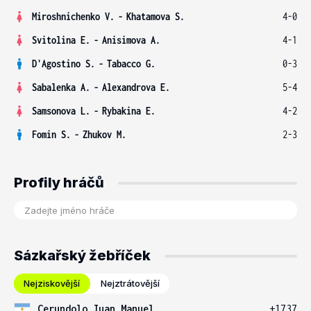
Miroshnichenko V.
-
Khatamova S.
4-0
Svitolina E.
-
Anisimova A.
4-1
D'Agostino S.
-
Tabacco G.
0-3
Sabalenka A.
-
Alexandrova E.
5-4
Samsonova L.
-
Rybakina E.
4-2
Fomin S.
-
Zhukov M.
2-3
Profily hráčů
Sázkařský žebříček
Nejziskovější
Nejztrátovější
Cerundolo Juan Manuel
+1737