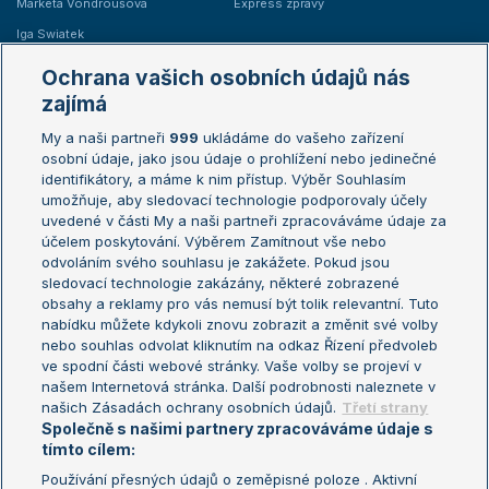
Markéta Vondroušová
Express zprávy
Iga Swiatek
Marie Bouzková
Ochrana vašich osobních údajů nás
Žebříčky
Kalendář turnajů
zajímá
My a naši partneři
999
ukládáme do vašeho zařízení
Žebříček ATP (muži)
Australian Open
osobní údaje, jako jsou údaje o prohlížení nebo jedinečné
Žebříček WTA (ženy)
French Open
identifikátory, a máme k nim přístup. Výběr Souhlasím
umožňuje, aby sledovací technologie podporovaly účely
Sázkařský žebříček
Wimbledon
uvedené v části My a naši partneři zpracováváme údaje za
US Open
účelem poskytování. Výběrem Zamítnout vše nebo
odvoláním svého souhlasu je zakážete. Pokud jsou
Turnaj mistrů
sledovací technologie zakázány, některé zobrazené
Turnaj mistryň
obsahy a reklamy pro vás nemusí být tolik relevantní. Tuto
Aktualní trendy
nabídku můžete kdykoli znovu zobrazit a změnit své volby
nebo souhlas odvolat kliknutím na odkaz Řízení předvoleb
ve spodní části webové stránky. Vaše volby se projeví v
Fotbalové přestupy
našem Internetová stránka. Další podrobnosti naleznete v
Livesport Daily
našich Zásadách ochrany osobních údajů.
Třetí strany
Společně s našimi partnery zpracováváme údaje s
LS Prague Open
tímto cílem:
Používání přesných údajů o zeměpisné poloze . Aktivní