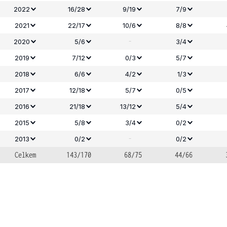
2022
16/28
9/19
7/9
2021
22/17
10/6
8/8
-
2020
5/6
3/4
2019
7/12
0/3
5/7
2018
6/6
4/2
1/3
2017
12/18
5/7
0/5
2016
21/18
13/12
5/4
2015
5/8
3/4
0/2
-
2013
0/2
0/2
Celkem
143/170
68/75
44/66