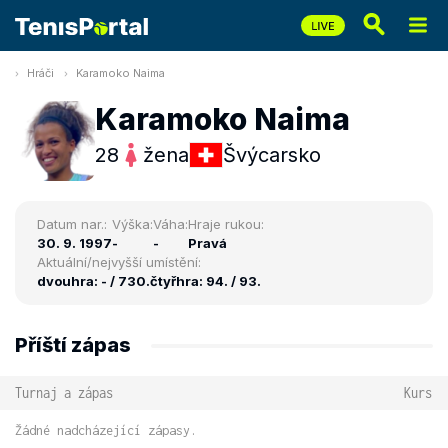
Hráči
Karamoko Naima
Karamoko Naima
28
žena
Švýcarsko
Datum nar.:
Výška:
Váha:
Hraje rukou:
30. 9. 1997
-
-
Pravá
Aktuální/nejvyšší umístění:
dvouhra: - / 730.
čtyřhra: 94. / 93.
Příští zápas
Turnaj a zápas
Kurs
Žádné nadcházející zápasy.