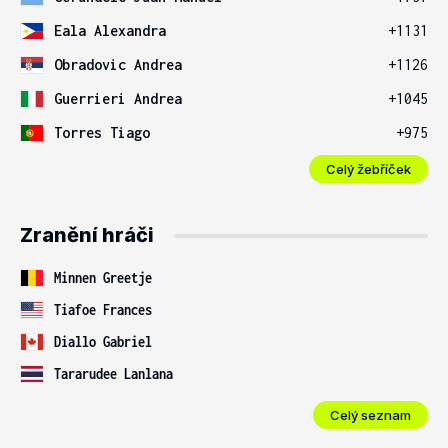
Eala Alexandra
+1131
Obradovic Andrea
+1126
Guerrieri Andrea
+1045
Torres Tiago
+975
Celý žebříček
Zranění hráči
Minnen Greetje
Tiafoe Frances
Diallo Gabriel
Tararudee Lanlana
Celý seznam