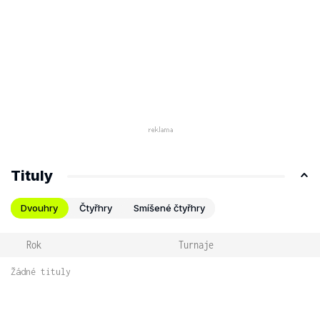
Tituly
Dvouhry
Čtyřhry
Smíšené čtyřhry
Rok
Turnaje
Žádné tituly