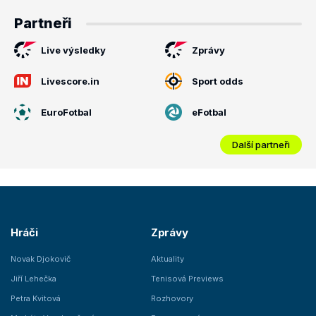
Partneři
Live výsledky
Zprávy
Livescore.in
Sport odds
EuroFotbal
eFotbal
Další partneři
Hráči
Zprávy
Novak Djokovič
Aktuality
Jiří Lehečka
Tenisová Previews
Petra Kvitová
Rozhovory