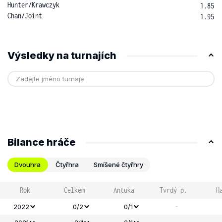
Hunter
/
Krawczyk
1.85
Chan
/
Joint
1.95
Výsledky na turnajích
Bilance hráče
Dvouhra
Čtyřhra
Smíšené čtyřhry
Rok
Celkem
Antuka
Tvrdý p.
H
-
2022
0/2
0/1