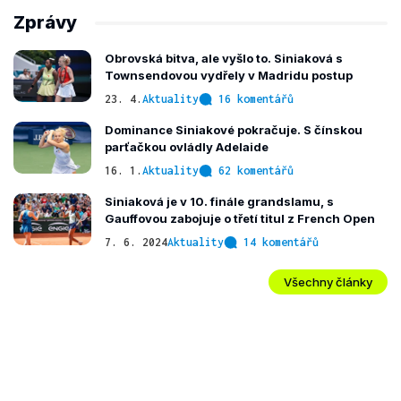
Zprávy
Obrovská bitva, ale vyšlo to. Siniaková s
Townsendovou vydřely v Madridu postup
23. 4.
Aktuality
16 komentářů
Dominance Siniakové pokračuje. S čínskou
parťačkou ovládly Adelaide
16. 1.
Aktuality
62 komentářů
Siniaková je v 10. finále grandslamu, s
Gauffovou zabojuje o třetí titul z French Open
7. 6. 2024
Aktuality
14 komentářů
Všechny články