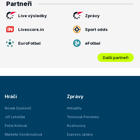
Partneři
Live výsledky
Zprávy
Livescore.in
Sport odds
EuroFotbal
eFotbal
Další partneři
Hráči
Zprávy
Novak Djokovič
Aktuality
Jiří Lehečka
Tenisová Previews
Petra Kvitová
Rozhovory
Markéta Vondroušová
Express zprávy