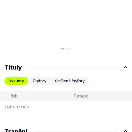
Tituly
Dvouhry
Čtyřhry
Smíšené čtyřhry
Rok
Turnaje
Žádné tituly
Zranění