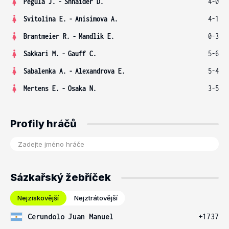
Pegula J.
-
Shnaider D.
4-0
Svitolina E.
-
Anisimova A.
4-1
Brantmeier R.
-
Mandlik E.
0-3
Sakkari M.
-
Gauff C.
5-6
Sabalenka A.
-
Alexandrova E.
5-4
Mertens E.
-
Osaka N.
3-5
Profily hráčů
Sázkařský žebříček
Nejziskovější
Nejztrátovější
Cerundolo Juan Manuel
+1737