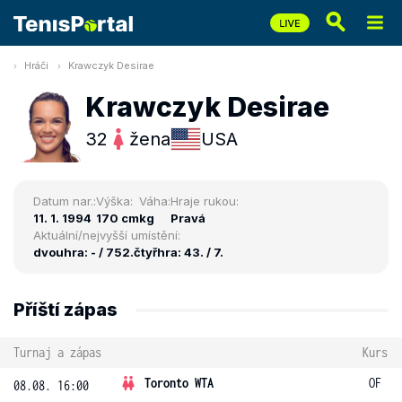
Hráči
Krawczyk Desirae
Krawczyk Desirae
32
žena
USA
Datum nar.:
Výška:
Váha:
Hraje rukou:
11. 1. 1994
170 cm
kg
Pravá
Aktuální/nejvyšší umístění:
dvouhra: - / 752.
čtyřhra: 43. / 7.
Příští zápas
Turnaj a zápas
Kurs
Toronto WTA
OF
08.08. 16:00