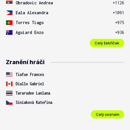
Obradovic Andrea
+1126
Eala Alexandra
+1091
Torres Tiago
+975
Aguiard Enzo
+936
Celý žebříček
Zranění hráči
Tiafoe Frances
Diallo Gabriel
Tararudee Lanlana
Siniaková Kateřina
Celý seznam