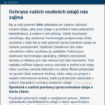
Iga Swiatek
Marie Bouzková
Ochrana vašich osobních údajů nás
Žebříčky
Kalendář turnajů
zajímá
My a naši partneři
999
ukládáme do vašeho zařízení
Žebříček ATP (muži)
Australian Open
osobní údaje, jako jsou údaje o prohlížení nebo jedinečné
Žebříček WTA (ženy)
French Open
identifikátory, a máme k nim přístup. Výběr Souhlasím
umožňuje, aby sledovací technologie podporovaly účely
Sázkařský žebříček
Wimbledon
uvedené v části My a naši partneři zpracováváme údaje za
US Open
účelem poskytování. Výběrem Zamítnout vše nebo
odvoláním svého souhlasu je zakážete. Pokud jsou
Turnaj mistrů
sledovací technologie zakázány, některé zobrazené
Turnaj mistryň
obsahy a reklamy pro vás nemusí být tolik relevantní. Tuto
Aktualní trendy
nabídku můžete kdykoli znovu zobrazit a změnit své volby
nebo souhlas odvolat kliknutím na odkaz Řízení předvoleb
ve spodní části webové stránky. Vaše volby se projeví v
Fotbalové přestupy
našem Internetová stránka. Další podrobnosti naleznete v
Livesport Daily
našich Zásadách ochrany osobních údajů.
Třetí strany
Společně s našimi partnery zpracováváme údaje s
LS Prague Open
tímto cílem:
Používání přesných údajů o zeměpisné poloze . Aktivní
vyhledávání identifikačních údajů v rámci specifických