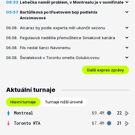
06:33
Lehečka neměl problém, v Montrealu je v osmifinále
05:57
Bartůňková po třísetovém boji podlehla
Anisimovové
06.08.
Alcaraz by podle experta měl ukončit sezonu
06.08.
Pegulaová nadělila přemožitelce Siniakové kanára
06.08.
Fils nedal šanci Navonemu
06.08.
Šwiateková v Torontu smetla Golubicovou
Další expres zprávy
Aktuální turnaje
Hlavní turnaje
Turnaje nižší úrovně
Montreal
$9.4M
22
Toronto WTA
$7.4M
21