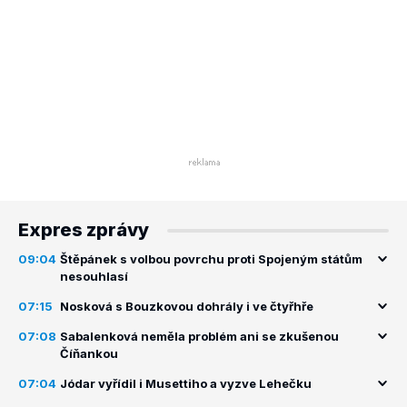
Expres zprávy
09:04
Štěpánek s volbou povrchu proti Spojeným státům
nesouhlasí
07:15
Nosková s Bouzkovou dohrály i ve čtyřhře
07:08
Sabalenková neměla problém ani se zkušenou
Číňankou
07:04
Jódar vyřídil i Musettiho a vyzve Lehečku