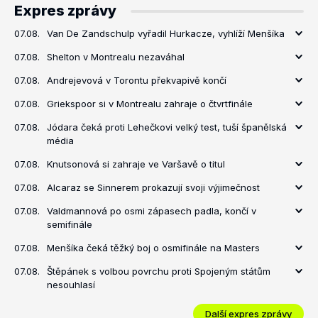
Expres zprávy
07.08.
Van De Zandschulp vyřadil Hurkacze, vyhlíží Menšíka
07.08.
Shelton v Montrealu nezaváhal
07.08.
Andrejevová v Torontu překvapivě končí
07.08.
Griekspoor si v Montrealu zahraje o čtvrtfinále
07.08.
Jódara čeká proti Lehečkovi velký test, tuší španělská
média
07.08.
Knutsonová si zahraje ve Varšavě o titul
07.08.
Alcaraz se Sinnerem prokazují svoji výjimečnost
07.08.
Valdmannová po osmi zápasech padla, končí v
semifinále
07.08.
Menšíka čeká těžký boj o osmifinále na Masters
07.08.
Štěpánek s volbou povrchu proti Spojeným státům
nesouhlasí
Další expres zprávy