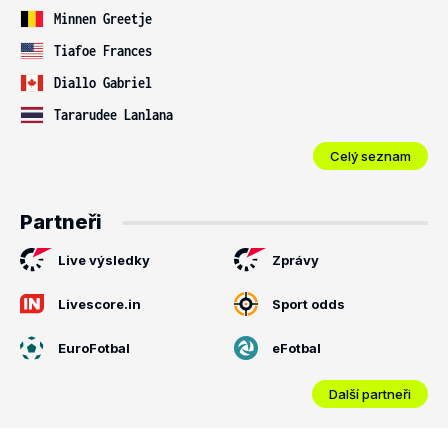
Minnen Greetje
Tiafoe Frances
Diallo Gabriel
Tararudee Lanlana
Celý seznam
Partneři
Live výsledky
Zprávy
Livescore.in
Sport odds
EuroFotbal
eFotbal
Další partneři