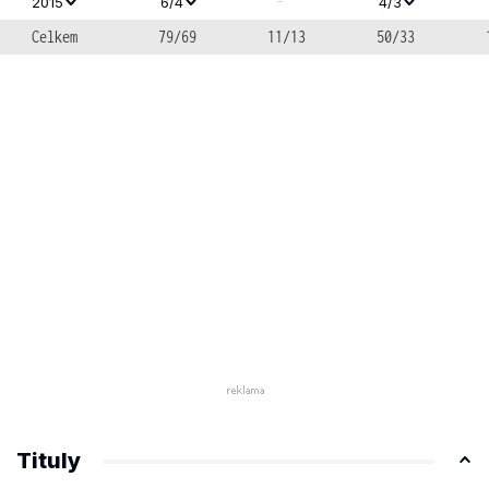
-
2015
6/4
4/3
Celkem
79/69
11/13
50/33
Tituly