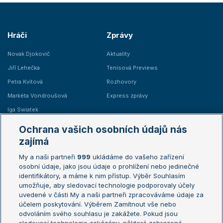
Hráči
Zprávy
Novak Djokovič
Aktuality
Jiří Lehečka
Tenisová Previews
Petra Kvitová
Rozhovory
Markéta Vondroušová
Express zprávy
Iga Swiatek
Marie Bouzková
Ochrana vašich osobních údajů nás
Žebříčky
Kalendář turnajů
zajímá
My a naši partneři
999
ukládáme do vašeho zařízení
Žebříček ATP (muži)
Australian Open
osobní údaje, jako jsou údaje o prohlížení nebo jedinečné
Žebříček WTA (ženy)
French Open
identifikátory, a máme k nim přístup. Výběr Souhlasím
umožňuje, aby sledovací technologie podporovaly účely
Sázkařský žebříček
Wimbledon
uvedené v části My a naši partneři zpracováváme údaje za
US Open
účelem poskytování. Výběrem Zamítnout vše nebo
odvoláním svého souhlasu je zakážete. Pokud jsou
Turnaj mistrů