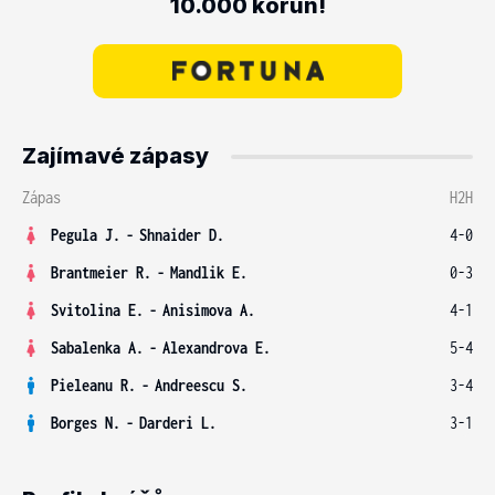
10.000 korun!
Zajímavé zápasy
Zápas
H2H
Pegula J.
-
Shnaider D.
4-0
Brantmeier R.
-
Mandlik E.
0-3
Svitolina E.
-
Anisimova A.
4-1
Sabalenka A.
-
Alexandrova E.
5-4
Pieleanu R.
-
Andreescu S.
3-4
Borges N.
-
Darderi L.
3-1