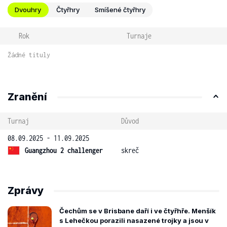
Dvouhry
Čtyřhry
Smíšené čtyřhry
Rok
Turnaje
Žádné tituly
Zranění
Turnaj
Důvod
08.09.2025 - 11.09.2025
Guangzhou 2 challenger
skreč
Zprávy
Čechům se v Brisbane daří i ve čtyřhře. Menšík
s Lehečkou porazili nasazené trojky a jsou v