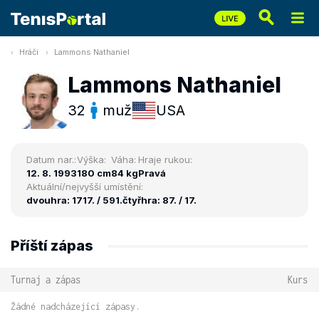
Hráči
Lammons Nathaniel
Lammons Nathaniel
32
muž
USA
Datum nar.:
Výška:
Váha:
Hraje rukou:
12. 8. 1993
180 cm
84 kg
Pravá
Aktuální/nejvyšší umístění:
dvouhra: 1717. / 591.
čtyřhra: 87. / 17.
Příští zápas
Turnaj a zápas
Kurs
Žádné nadcházející zápasy.