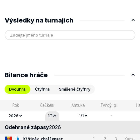
Výsledky na turnajích
Bilance hráče
Dvouhra
Čtyřhra
Smíšené čtyřhry
Rok
Celkem
Antuka
Tvrdý p.
H
-
1/1
2026
1/1
Odehrané zápasy
2026
Kišiněv challenger
1
2
3
Kurs