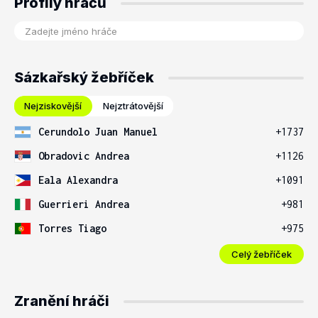
Profily hráčů
Sázkařský žebříček
Nejziskovější
Nejztrátovější
Cerundolo Juan Manuel
+1737
Obradovic Andrea
+1126
Eala Alexandra
+1091
Guerrieri Andrea
+981
Torres Tiago
+975
Celý žebříček
Zranění hráči