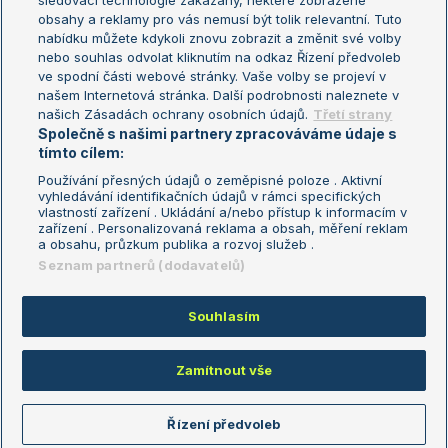
sledovací technologie zakázány, některé zobrazené
Turnaj mistryň
obsahy a reklamy pro vás nemusí být tolik relevantní. Tuto
Aktualní trendy
nabídku můžete kdykoli znovu zobrazit a změnit své volby
nebo souhlas odvolat kliknutím na odkaz Řízení předvoleb
ve spodní části webové stránky. Vaše volby se projeví v
Fotbalové přestupy
našem Internetová stránka. Další podrobnosti naleznete v
Livesport Daily
našich Zásadách ochrany osobních údajů.
Třetí strany
Společně s našimi partnery zpracováváme údaje s
LS Prague Open
tímto cílem:
Používání přesných údajů o zeměpisné poloze . Aktivní
vyhledávání identifikačních údajů v rámci specifických
vlastností zařízení . Ukládání a/nebo přístup k informacím v
Podmínky užití
Nastavení soukromí
zařízení . Personalizovaná reklama a obsah, měření reklam
GDPR a žurnalistika
Reklama
a obsahu, průzkum publika a rozvoj služeb .
Informace o zpracování osobních
Kontakt
Seznam partnerů (dodavatelů)
údajů
Tiráž
Souhlasím
Copyright © 2008-2026 TenisPortal.cz. Využíváme zpravodajství ČTK.
Zamítnout vše
Řízení předvoleb