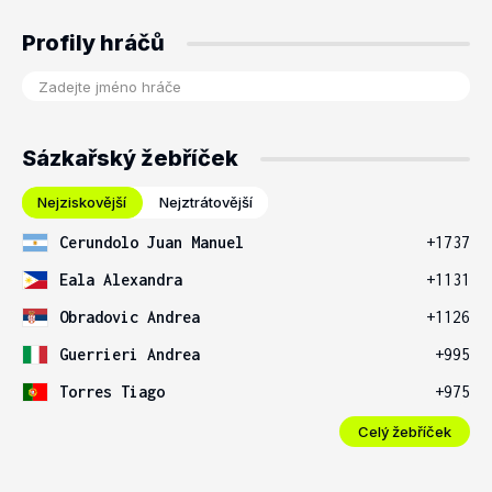
Profily hráčů
Sázkařský žebříček
Nejziskovější
Nejztrátovější
Cerundolo Juan Manuel
+1737
Eala Alexandra
+1131
Obradovic Andrea
+1126
Guerrieri Andrea
+995
Torres Tiago
+975
Celý žebříček