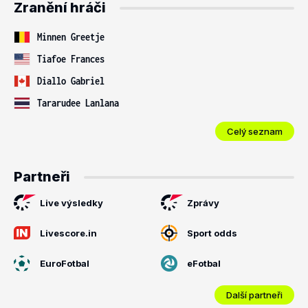
Zranění hráči
Minnen Greetje
Tiafoe Frances
Diallo Gabriel
Tararudee Lanlana
Celý seznam
Partneři
Live výsledky
Zprávy
Livescore.in
Sport odds
EuroFotbal
eFotbal
Další partneři