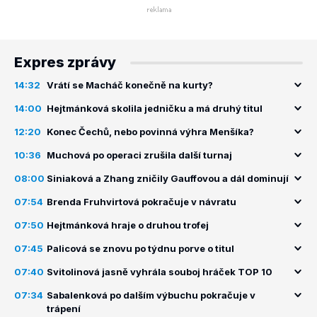
Expres zprávy
14:32
Vrátí se Macháč konečně na kurty?
14:00
Hejtmánková skolila jedničku a má druhý titul
12:20
Konec Čechů, nebo povinná výhra Menšíka?
10:36
Muchová po operaci zrušila další turnaj
08:00
Siniaková a Zhang zničily Gauffovou a dál dominují
07:54
Brenda Fruhvirtová pokračuje v návratu
07:50
Hejtmánková hraje o druhou trofej
07:45
Palicová se znovu po týdnu porve o titul
07:40
Svitolinová jasně vyhrála souboj hráček TOP 10
07:34
Sabalenková po dalším výbuchu pokračuje v
trápení