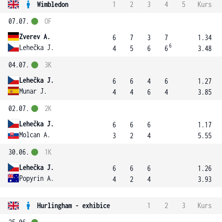
Wimbledon
1
2
3
4
5
Kurs
07.07.
OF
Zverev A.
6
7
3
7
1.34
6
Lehečka J.
4
5
6
6
3.48
04.07.
3K
Lehečka J.
6
6
4
6
1.27
Munar J.
4
4
6
4
3.85
02.07.
2K
Lehečka J.
6
6
6
1.17
Molcan A.
3
2
4
5.55
30.06.
1K
Lehečka J.
6
6
6
1.26
Popyrin A.
4
2
4
3.93
Hurlingham - exhibice
1
2
3
Kurs