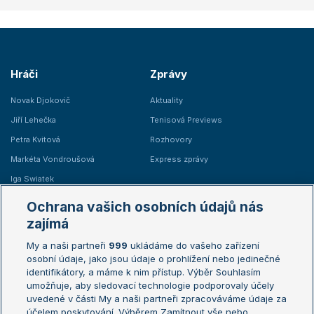
Hráči
Zprávy
Novak Djokovič
Aktuality
Jiří Lehečka
Tenisová Previews
Petra Kvitová
Rozhovory
Markéta Vondroušová
Express zprávy
Iga Swiatek
Marie Bouzková
Ochrana vašich osobních údajů nás
Žebříčky
Kalendář turnajů
zajímá
My a naši partneři
999
ukládáme do vašeho zařízení
Žebříček ATP (muži)
Australian Open
osobní údaje, jako jsou údaje o prohlížení nebo jedinečné
Žebříček WTA (ženy)
French Open
identifikátory, a máme k nim přístup. Výběr Souhlasím
umožňuje, aby sledovací technologie podporovaly účely
Sázkařský žebříček
Wimbledon
uvedené v části My a naši partneři zpracováváme údaje za
US Open
účelem poskytování. Výběrem Zamítnout vše nebo