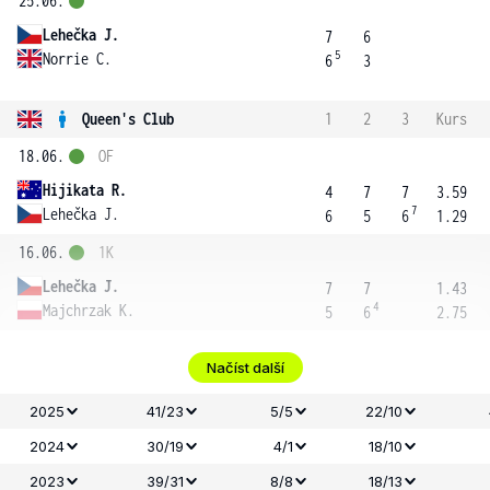
25.06.
Lehečka J.
7
6
5
Norrie C.
6
3
Queen's Club
1
2
3
Kurs
18.06.
OF
Hijikata R.
4
7
7
3.59
7
Lehečka J.
6
5
6
1.29
16.06.
1K
Lehečka J.
7
7
1.43
4
Majchrzak K.
5
6
2.75
Načíst další
2025
41/23
5/5
22/10
2024
30/19
4/1
18/10
2023
39/31
8/8
18/13