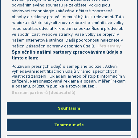
odvoláním svého souhlasu je zakážete. Pokud jsou
Turnaj mistrů
sledovací technologie zakázány, některé zobrazené
Turnaj mistryň
obsahy a reklamy pro vás nemusí být tolik relevantní. Tuto
Aktualní trendy
nabídku můžete kdykoli znovu zobrazit a změnit své volby
nebo souhlas odvolat kliknutím na odkaz Řízení předvoleb
ve spodní části webové stránky. Vaše volby se projeví v
Fotbalové přestupy
našem Internetová stránka. Další podrobnosti naleznete v
Livesport Daily
našich Zásadách ochrany osobních údajů.
Třetí strany
Společně s našimi partnery zpracováváme údaje s
LS Prague Open
tímto cílem:
Používání přesných údajů o zeměpisné poloze . Aktivní
vyhledávání identifikačních údajů v rámci specifických
vlastností zařízení . Ukládání a/nebo přístup k informacím v
Podmínky užití
Nastavení soukromí
zařízení . Personalizovaná reklama a obsah, měření reklam
GDPR a žurnalistika
Reklama
a obsahu, průzkum publika a rozvoj služeb .
Informace o zpracování osobních
Kontakt
Seznam partnerů (dodavatelů)
údajů
Tiráž
Souhlasím
Copyright © 2008-2026 TenisPortal.cz. Využíváme zpravodajství ČTK.
Zamítnout vše