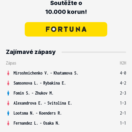
Soutěžte o
10.000 korun!
Zajímavé zápasy
Zápas
H2H
Miroshnichenko V.
-
Khatamova S.
4-0
Samsonova L.
-
Rybakina E.
4-2
Fomin S.
-
Zhukov M.
2-3
Alexandrova E.
-
Svitolina E.
1-3
Lootsma N.
-
Koenders R.
2-1
Fernandez L.
-
Osaka N.
1-1