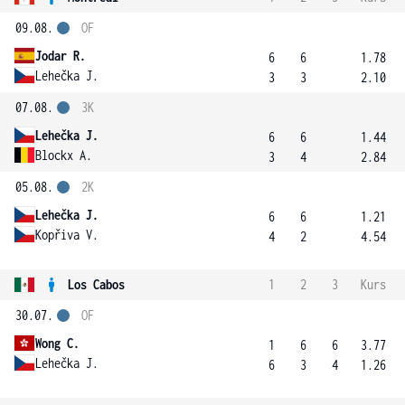
09.08.
OF
Jodar R.
6
6
1.78
Lehečka J.
3
3
2.10
07.08.
3K
Lehečka J.
6
6
1.44
Blockx A.
3
4
2.84
05.08.
2K
Lehečka J.
6
6
1.21
Kopřiva V.
4
2
4.54
Los Cabos
1
2
3
Kurs
30.07.
OF
Wong C.
1
6
6
3.77
Lehečka J.
6
3
4
1.26