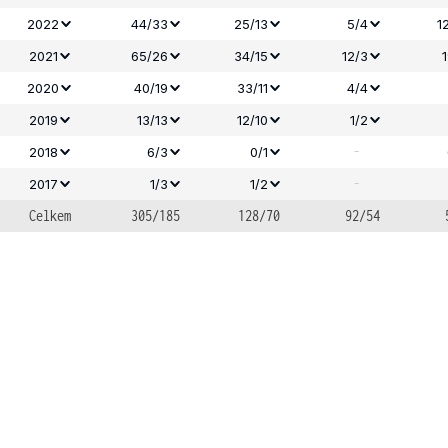
2022
44/33
25/13
5/4
1
2021
65/26
34/15
12/3
2020
40/19
33/11
4/4
2019
13/13
12/10
1/2
-
2018
6/3
0/1
-
2017
1/3
1/2
Celkem
305/185
128/70
92/54