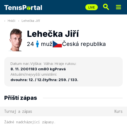
Hráči
Lehečka Jiří
Lehečka Jiří
24
muž
Česká republika
Datum nar.:
Výška:
Váha:
Hraje rukou:
8. 11. 2001
183 cm
80 kg
Pravá
Aktuální/nejvyšší umístění:
dvouhra: 12. / 12.
čtyřhra: 259. / 133.
Příští zápas
Turnaj a zápas
Kurs
Žádné nadcházející zápasy.