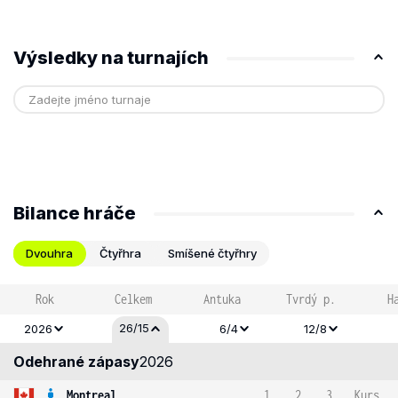
Výsledky na turnajích
Bilance hráče
Dvouhra
Čtyřhra
Smíšené čtyřhry
Rok
Celkem
Antuka
Tvrdý p.
H
26/15
2026
6/4
12/8
Odehrané zápasy
2026
Montreal
1
2
3
Kurs