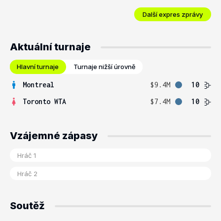
Další expres zprávy
Aktuální turnaje
Hlavní turnaje
Turnaje nižší úrovně
Montreal
$9.4M
10
Toronto WTA
$7.4M
10
Vzájemné zápasy
Soutěž