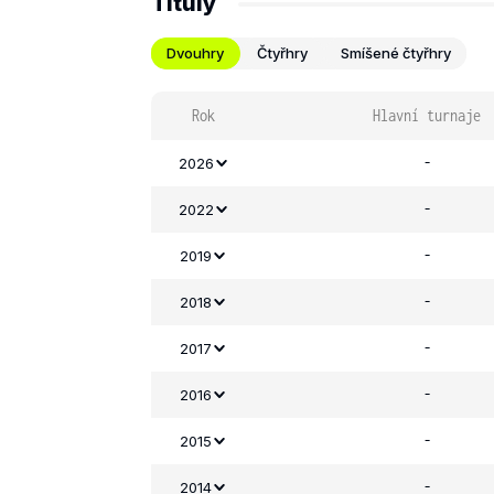
Tituly
Dvouhry
Čtyřhry
Smíšené čtyřhry
Rok
Hlavní turnaje
-
2026
-
2022
-
2019
-
2018
-
2017
-
2016
-
2015
-
2014