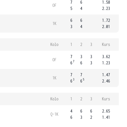
7
6
1.58
OF
5
4
2.23
6
6
1.72
1K
3
4
2.01
Kolo
1
2
3
Kurs
7
3
3
3.62
OF
7
6
6
3
1.23
7
7
1.47
1K
3
5
6
6
2.46
Kolo
1
2
3
Kurs
4
6
6
2.65
Q-1K
6
3
2
1.41