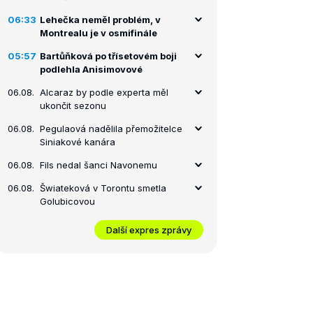
06:33
Lehečka neměl problém, v
Montrealu je v osmifinále
05:57
Bartůňková po třísetovém boji
podlehla Anisimovové
06.08.
Alcaraz by podle experta měl
ukončit sezonu
06.08.
Pegulaová nadělila přemožitelce
Siniakové kanára
06.08.
Fils nedal šanci Navonemu
06.08.
Šwiateková v Torontu smetla
Golubicovou
Další expres zprávy