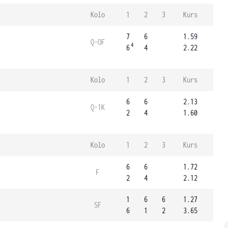
Kolo
1
2
3
Kurs
7
6
1.59
Q-OF
4
6
4
2.22
Kolo
1
2
3
Kurs
6
6
2.13
Q-1K
2
4
1.60
Kolo
1
2
3
Kurs
6
6
1.72
F
2
4
2.12
1
6
6
1.27
SF
6
1
2
3.65