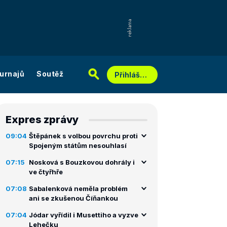
urnajů
Soutěž
Přihlášení
Expres zprávy
09:04
Štěpánek s volbou povrchu proti
Spojeným státům nesouhlasí
07:15
Nosková s Bouzkovou dohrály i
ve čtyřhře
07:08
Sabalenková neměla problém
ani se zkušenou Číňankou
07:04
Jódar vyřídil i Musettiho a vyzve
Lehečku