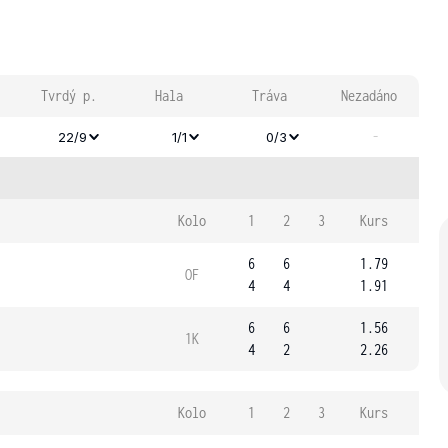
Tvrdý p.
Hala
Tráva
Nezadáno
-
22/9
1/1
0/3
Kolo
1
2
3
Kurs
6
6
1.79
OF
4
4
1.91
6
6
1.56
1K
4
2
2.26
Kolo
1
2
3
Kurs