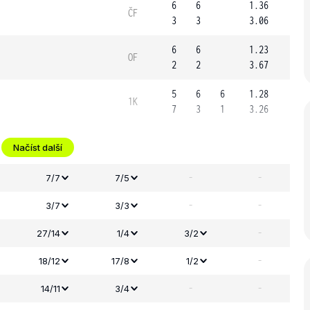
6
6
1.36
ČF
3
3
3.06
6
6
1.23
OF
2
2
3.67
5
6
6
1.28
1K
7
3
1
3.26
Načíst další
-
-
7/7
7/5
-
-
3/7
3/3
-
27/14
1/4
3/2
-
18/12
17/8
1/2
-
-
14/11
3/4