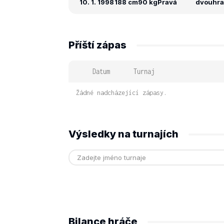
10. 1. 1998
188 cm
90 kg
Pravá
dvouhra: 
Příští zápas
Datum
Turnaj
Žádné nadcházející zápasy.
Výsledky na turnajích
Bilance hráče