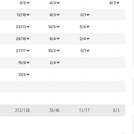
-
6/5
4/3
8/3
-
12/16
8/3
0/1
-
22/13
14/5
5/4
-
26/16
6/4
2/4
-
27/17
10/2
0/1
-
-
15/6
2/4
-
-
-
13/5
-
-
-
-
-
-
-
-
212/138
76/46
11/17
8/3