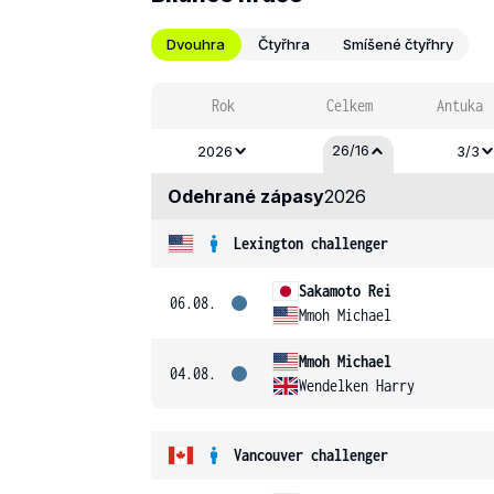
Dvouhra
Čtyřhra
Smíšené čtyřhry
Rok
Celkem
Antuka
26/16
2026
3/3
Odehrané zápasy
2026
Lexington challenger
Sakamoto Rei
06.08.
Mmoh Michael
Mmoh Michael
04.08.
Wendelken Harry
Vancouver challenger