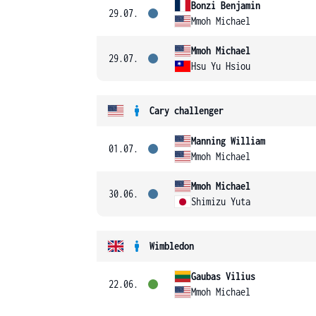
Bonzi Benjamin
29.07.
Mmoh Michael
Mmoh Michael
29.07.
Hsu Yu Hsiou
Cary challenger
Manning William
01.07.
Mmoh Michael
Mmoh Michael
30.06.
Shimizu Yuta
Wimbledon
Gaubas Vilius
22.06.
Mmoh Michael