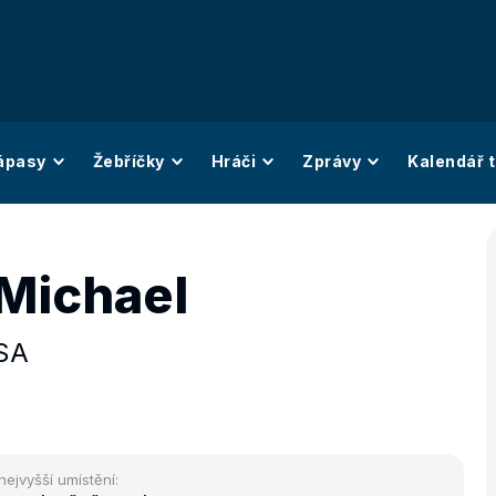
ápasy
Žebříčky
Hráči
Zprávy
Kalendář t
Michael
SA
nejvyšší umístění: