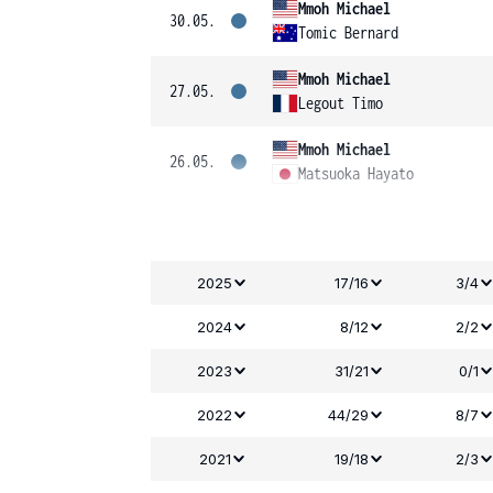
Mmoh Michael
30.05.
Tomic Bernard
Mmoh Michael
27.05.
Legout Timo
Mmoh Michael
26.05.
Matsuoka Hayato
2025
17/16
3/4
2024
8/12
2/2
2023
31/21
0/1
2022
44/29
8/7
2021
19/18
2/3