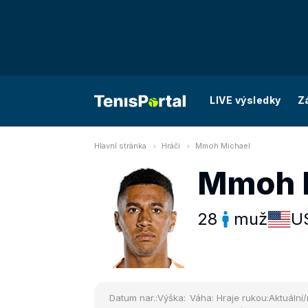
LIVE výsledky
Z
Hlavní stránka
Hráči
Mmoh Michael
Mmoh 
28
muž
U
Datum nar.:
Výška:
Váha:
Hraje rukou:
Aktuální/