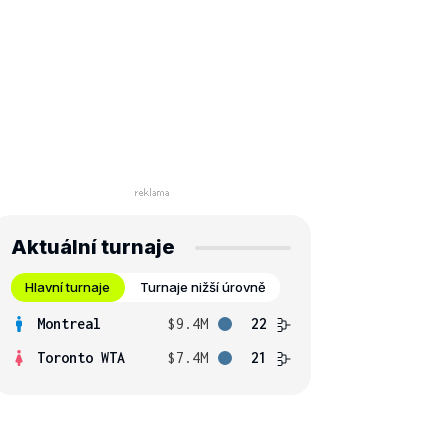
Aktuální turnaje
Hlavní turnaje
Turnaje nižší úrovně
Montreal
$9.4M
22
Toronto WTA
$7.4M
21