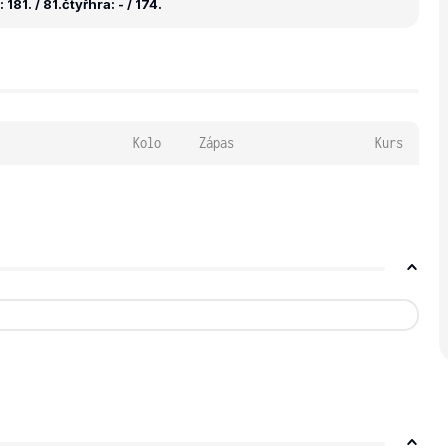
181. / 81.
čtyřhra: - / 174.
Kolo
Zápas
Kurs