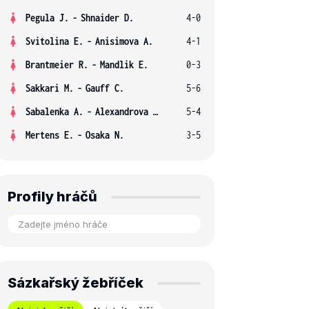
Pegula J.
-
Shnaider D.
4-0
Svitolina E.
-
Anisimova A.
4-1
Brantmeier R.
-
Mandlik E.
0-3
Sakkari M.
-
Gauff C.
5-6
Sabalenka A.
-
Alexandrova E.
5-4
Mertens E.
-
Osaka N.
3-5
Profily hráčů
Sázkařský žebříček