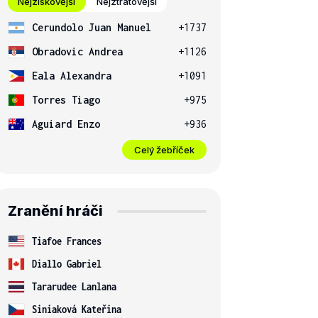
Nejziskovější
Nejztrátovější
Cerundolo Juan Manuel
+1737
Obradovic Andrea
+1126
Eala Alexandra
+1091
Torres Tiago
+975
Aguiard Enzo
+936
Celý žebříček
Zranění hráči
Tiafoe Frances
Diallo Gabriel
Tararudee Lanlana
Siniaková Kateřina