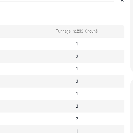
Turnaje nižší úrovně
1
2
1
2
1
2
2
1