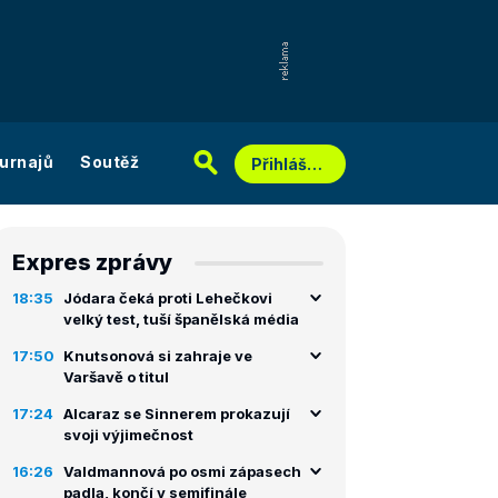
urnajů
Soutěž
Přihlášení
Expres zprávy
18:35
Jódara čeká proti Lehečkovi
velký test, tuší španělská média
17:50
Knutsonová si zahraje ve
Varšavě o titul
17:24
Alcaraz se Sinnerem prokazují
svoji výjimečnost
16:26
Valdmannová po osmi zápasech
padla, končí v semifinále