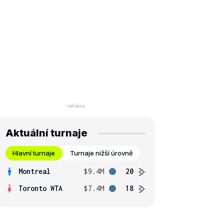
Aktuální turnaje
Hlavní turnaje
Turnaje nižší úrovně
Montreal
$9.4M
20
Toronto WTA
$7.4M
18