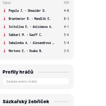
Zápas
H2H
Pegula J.
-
Shnaider D.
4-0
Brantmeier R.
-
Mandlik E.
0-3
Svitolina E.
-
Anisimova A.
4-1
Sakkari M.
-
Gauff C.
5-6
Sabalenka A.
-
Alexandrova E.
5-4
Mertens E.
-
Osaka N.
3-5
Profily hráčů
Sázkařský žebříček