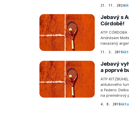
21. 11. 2024
Ak
Jebavý s A
Córdobě!
ATP CÓRDOBA - R
Andrésem Molten
nasazený argen
11. 2. 2019
Akt
Jebavý vyh
a poprvé b
ATP KITZBÜHEL 
antukového turn
a Federic Delbon
na premiérový 
4. 8. 2018
Aktu