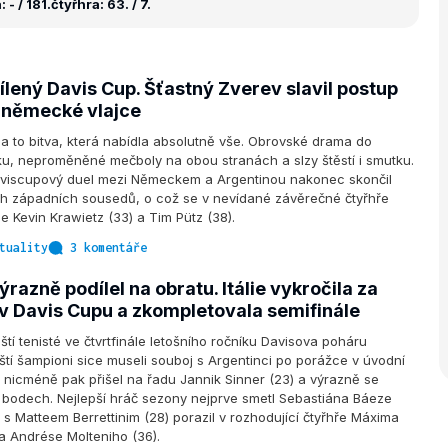
 - / 181.
čtyřhra: 63. / 7.
šílený Davis Cup. Šťastný Zverev slavil postup
 německé vlajce
a to bitva, která nabídla absolutně vše. Obrovské drama do
u, neproměněné mečboly na obou stranách a slzy štěstí i smutku.
daviscupový duel mezi Německem a Argentinou nakonec skončil
ch západních sousedů, o což se v nevídané závěrečné čtyřhře
e Kevin Krawietz (33) a Tim Pütz (38).
tuality
3 komentáře
ýrazně podílel na obratu. Itálie vykročila za
v Davis Cupu a zkompletovala semifinále
ští tenisté ve čtvrtfinále letošního ročníku Davisova poháru
ští šampioni sice museli souboj s Argentinci po porážce v úvodní
 nicméně pak přišel na řadu Jannik Sinner (23) a výrazně se
 bodech. Nejlepší hráč sezony nejprve smetl Sebastiána Báeze
 s Matteem Berrettinim (28) porazil v rozhodující čtyřhře Máxima
a Andrése Molteniho (36).