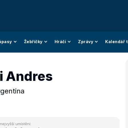
ápasy
Žebříčky
Hráči
Zprávy
Kalendář t
i Andres
gentina
nejvyšší umístění: