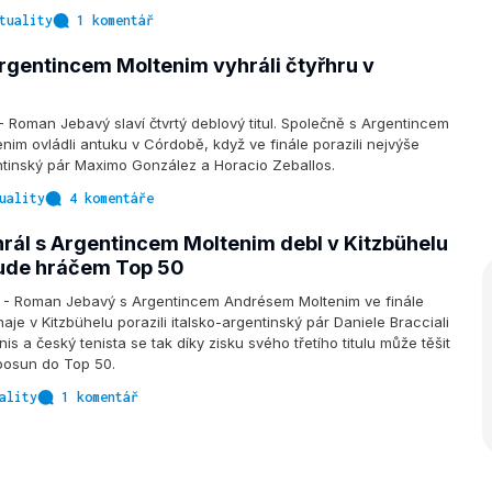
tuality
1 komentář
rgentincem Moltenim vyhráli čtyřhru v
oman Jebavý slaví čtvrtý deblový titul. Společně s Argentincem
im ovládli antuku v Córdobě, když ve finále porazili nejvýše
tinský pár Maximo González a Horacio Zeballos.
uality
4 komentáře
rál s Argentincem Moltenim debl v Kitzbühelu
ude hráčem Top 50
- Roman Jebavý s Argentincem Andrésem Moltenim ve finále
aje v Kitzbühelu porazili italsko-argentinský pár Daniele Bracciali
is a český tenista se tak díky zisku svého třetího titulu může těšit
posun do Top 50.
ality
1 komentář