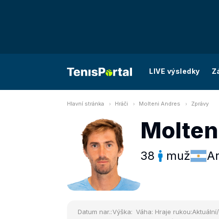
LIVE výsledky
Z
Hlavní stránka
Hráči
Molteni Andres
Zprávy
Molten
38
muž
Ar
Datum nar.:
Výška:
Váha:
Hraje rukou:
Aktuální/