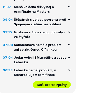
11:37
Menšíka čeká těžký boj o
osmifinále na Masters
09:04
Štěpánek s volbou povrchu proti
Spojeným státům nesouhlasí
07:15
Nosková s Bouzkovou dohrály i
ve čtyřhře
07:08
Sabalenková neměla problém
ani se zkušenou Číňankou
07:04
Jódar vyřídil i Musettiho a vyzve
Lehečku
06:33
Lehečka neměl problém, v
Montrealu je v osmifinále
Další expres zprávy