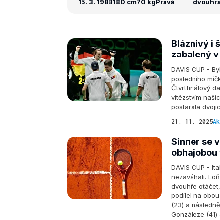
15. 3. 1988
180 cm
70 kg
Pravá
dvouhra:
Bláznivý i 
zabalený v
DAVIS CUP - Byl
posledního míčk
Čtvrtfinálový 
vítězstvím naši
postarala dvojic
21. 11. 2025
Ak
Sinner se v
obhajobou 
DAVIS CUP - Ital
nezaváhali. Loň
dvouhře otáčet,
podílel na obou
(23) a následně
Gonzáleze (41) 