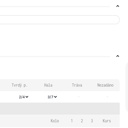
Tvrdý p.
Hala
Tráva
Nezadáno
-
-
2/4
3/7
Kolo
1
2
3
Kurs