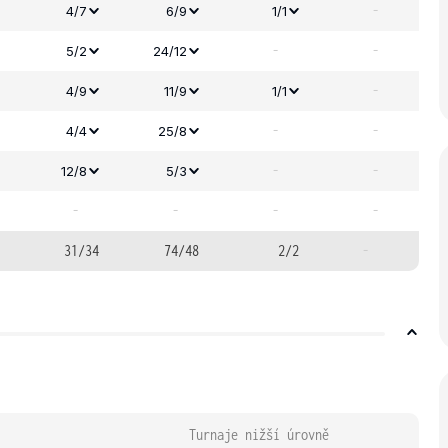
-
4/7
6/9
1/1
-
-
5/2
24/12
-
4/9
11/9
1/1
-
-
4/4
25/8
-
-
12/8
5/3
-
-
-
-
31/34
74/48
2/2
-
Turnaje nižší úrovně