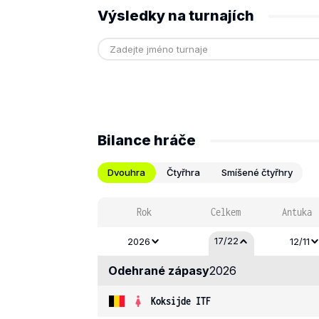
Výsledky na turnajích
Bilance hráče
Dvouhra
Čtyřhra
Smíšené čtyřhry
Rok
Celkem
Antuka
17/22
2026
12/11
Odehrané zápasy
2026
Koksijde ITF