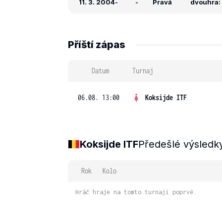
11. 3. 2004
-
-
Pravá
dvouhra: 
Příští zápas
Datum
Turnaj
06.08. 13:00
Koksijde ITF
Koksijde ITF
Předešlé výsledk
Rok
Kolo
Hráč hraje na tomto turnaji poprvé.