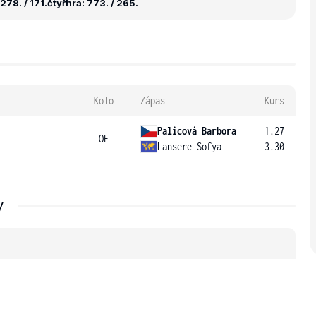
278. / 171.
čtyřhra: 773. / 265.
Kolo
Zápas
Kurs
Palicová Barbora
1.27
OF
Lansere Sofya
3.30
y