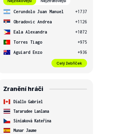
Nejziskovější
Nejztrátovější
Cerundolo Juan Manuel
+1737
Obradovic Andrea
+1126
Eala Alexandra
+1072
Torres Tiago
+975
Aguiard Enzo
+936
Celý žebříček
Zranění hráči
Diallo Gabriel
Tararudee Lanlana
Siniaková Kateřina
Munar Jaume