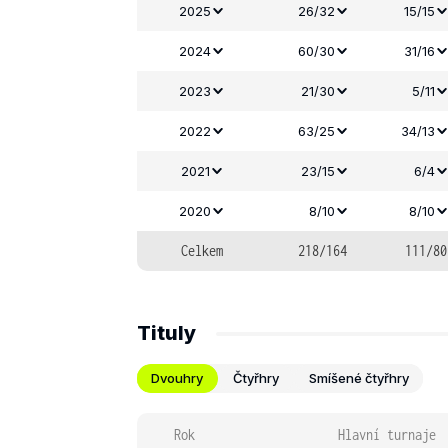
2025
26/32
15/15
2024
60/30
31/16
2023
21/30
5/11
2022
63/25
34/13
2021
23/15
6/4
2020
8/10
8/10
Celkem
218/164
111/80
Tituly
Dvouhry
Čtyřhry
Smíšené čtyřhry
Rok
Hlavní turnaje