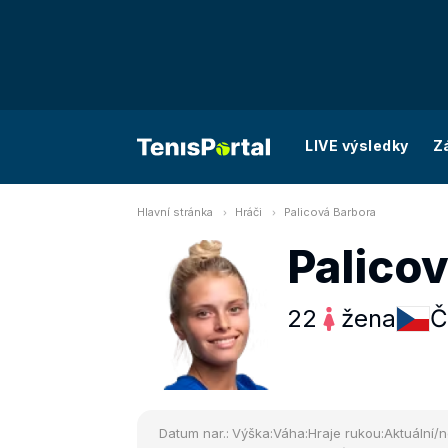
LIVE výsledky
Z
Hlavní stránka
Hráči
Palicová Barbora
Palico
22
žena
Č
Datum nar.:
Výška:
Váha:
Hraje rukou:
Aktuální/n