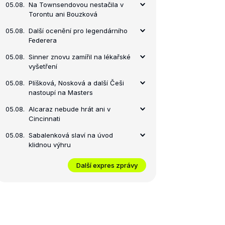
05.08.
Na Townsendovou nestačila v
Torontu ani Bouzková
05.08.
Další ocenění pro legendárního
Federera
05.08.
Sinner znovu zamířil na lékařské
vyšetření
05.08.
Plíšková, Nosková a další Češi
nastoupí na Masters
05.08.
Alcaraz nebude hrát ani v
Cincinnati
05.08.
Sabalenková slaví na úvod
klidnou výhru
Další expres zprávy