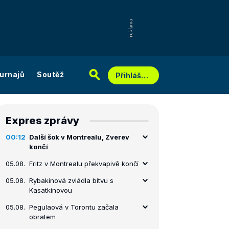
urnajů
Soutěž
Přihlášení
Expres zprávy
00:12
Další šok v Montrealu, Zverev
končí
05.08.
Fritz v Montrealu překvapivě končí
05.08.
Rybakinová zvládla bitvu s
Kasatkinovou
05.08.
Pegulaová v Torontu začala
obratem