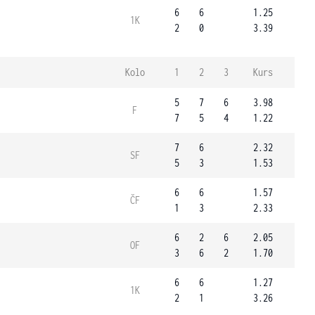
6
6
1.25
1K
2
0
3.39
Kolo
1
2
3
Kurs
5
7
6
3.98
F
7
5
4
1.22
7
6
2.32
SF
5
3
1.53
6
6
1.57
ČF
1
3
2.33
6
2
6
2.05
OF
3
6
2
1.70
6
6
1.27
1K
2
1
3.26