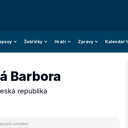
ápasy
Žebříčky
Hráči
Zprávy
Kalendář t
vá Barbora
eská republika
ejvyšší umístění: