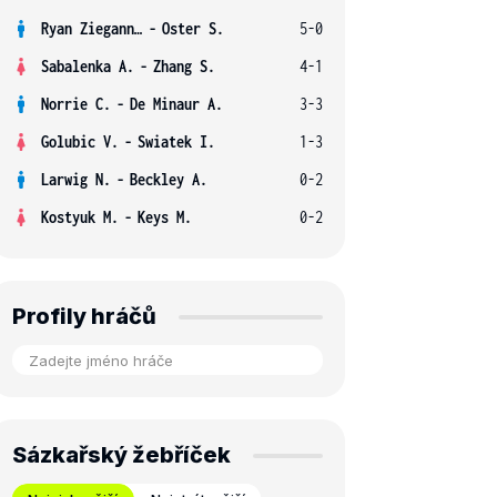
Ryan Ziegann S.
-
Oster S.
5-0
Sabalenka A.
-
Zhang S.
4-1
Norrie C.
-
De Minaur A.
3-3
Golubic V.
-
Swiatek I.
1-3
Larwig N.
-
Beckley A.
0-2
Kostyuk M.
-
Keys M.
0-2
Profily hráčů
Sázkařský žebříček