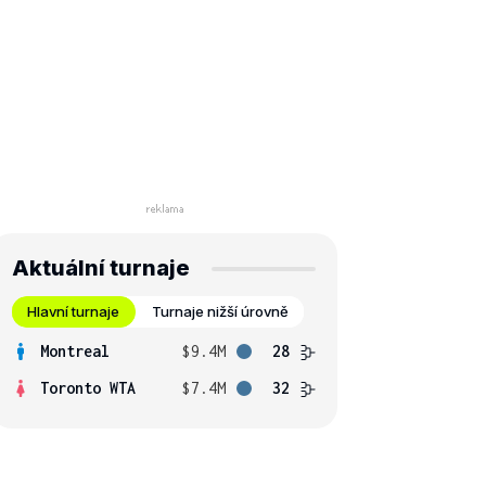
Aktuální turnaje
Hlavní turnaje
Turnaje nižší úrovně
Montreal
$9.4M
28
Toronto WTA
$7.4M
32