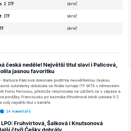
s 2 ITF
skreč
t ITF
skreč
TF
skreč
á česká neděle! Největší titul slaví i Palicová,
kolila jasnou favoritku
- Barbora Palicová dokonale podtrhla neuvěřitelnou českou
výrazné outsiderky dokázala ve finále turnaje ITF W75 v německém
it Fionu Ferrovou, přestože returnovala na udržení se v zápase a
od porážky. Francouzku po bezmála tříhodinové bitvě udolala 5:7,
a svůj největší titul v kariéře.
24 komentářů
e LPO: Fruhvirtová, Šalková i Knutsonová
další čtyři Češky dohrály