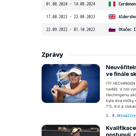
01.08.2024 - 14.08.2024
Cordenon
17.08.2023 - 22.08.2023
Aldersho
22.09.2022 - 01.10.2022
Otočec I
Zprávy
Neuvěřiteln
ve finále s
ITF HECHINGEN 
neděli. V roli 
Hechingenu skol
byla dva míčky 
7:5, 6:4 a získal
2. 8.
Aktuality
Kvalifikac
postupují, 