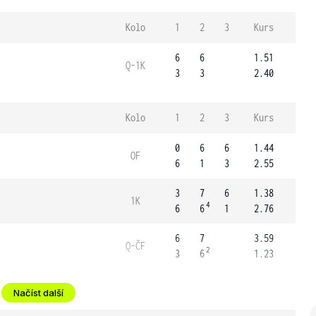
Kolo
1
2
3
Kurs
6
6
1.51
Q-1K
3
3
2.40
Kolo
1
2
3
Kurs
0
6
6
1.44
OF
6
1
3
2.55
3
7
6
1.38
1K
4
6
6
1
2.76
6
7
3.59
Q-ČF
2
3
6
1.23
Načíst další