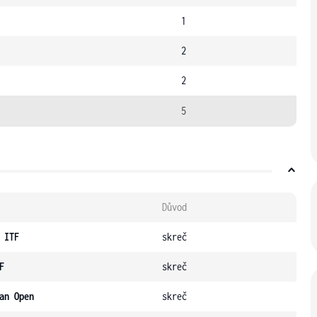
1
2
2
5
Důvod
 ITF
skreč
F
skreč
an Open
skreč