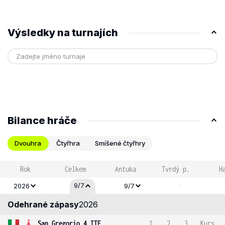
Výsledky na turnajích
Bilance hráče
Dvouhra
Čtyřhra
Smíšené čtyřhry
Rok
Celkem
Antuka
Tvrdý p.
H
-
9/7
2026
9/7
Odehrané zápasy
2026
San Gregorio 4 ITF
1
2
3
Kurs