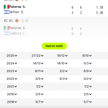
Paterno G.
6
6
1.10
Hefner D.
3
2
5.20
02.03.
Q-2K
Paterno G.
6
6
Gamburg L.
0
0
Načíst další
2025
27/22
19/12
8/10
2024
14/13
14/10
0/3
2023
8/11
2/2
6/9
2022
4/5
4/3
0/2
-
2021
1/2
1/2
-
2019
2/5
2/5
-
2018
5/7
5/7