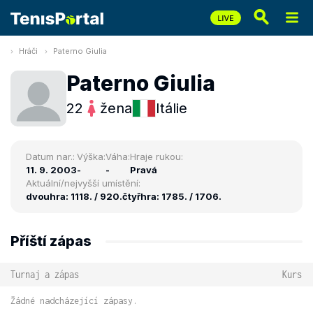
Hráči
Paterno Giulia
Paterno Giulia
22
žena
Itálie
Datum nar.:
Výška:
Váha:
Hraje rukou:
11. 9. 2003
-
-
Pravá
Aktuální/nejvyšší umístění:
dvouhra: 1118. / 920.
čtyřhra: 1785. / 1706.
Příští zápas
Turnaj a zápas
Kurs
Žádné nadcházející zápasy.