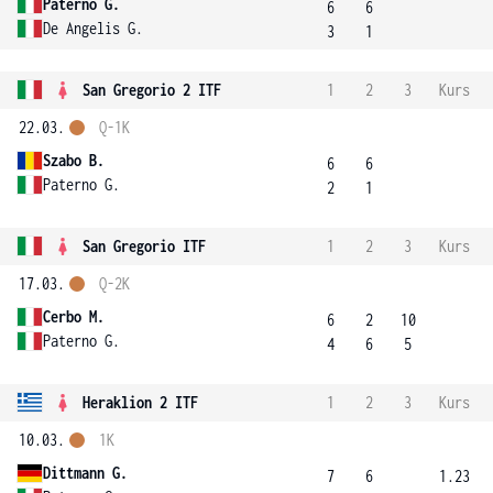
Paterno G.
6
6
De Angelis G.
3
1
San Gregorio 2 ITF
1
2
3
Kurs
22.03.
Q-1K
Szabo B.
6
6
Paterno G.
2
1
San Gregorio ITF
1
2
3
Kurs
17.03.
Q-2K
Cerbo M.
6
2
10
Paterno G.
4
6
5
Heraklion 2 ITF
1
2
3
Kurs
10.03.
1K
Dittmann G.
7
6
1.23