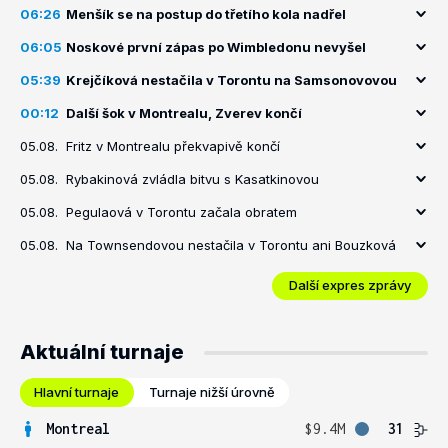
06:26
Menšík se na postup do třetího kola nadřel
06:05
Noskové první zápas po Wimbledonu nevyšel
05:39
Krejčíková nestačila v Torontu na Samsonovovou
00:12
Další šok v Montrealu, Zverev končí
05.08.
Fritz v Montrealu překvapivě končí
05.08.
Rybakinová zvládla bitvu s Kasatkinovou
05.08.
Pegulaová v Torontu začala obratem
05.08.
Na Townsendovou nestačila v Torontu ani Bouzková
Další expres zprávy
Aktuální turnaje
Hlavní turnaje
Turnaje nižší úrovně
Montreal
$9.4M
31