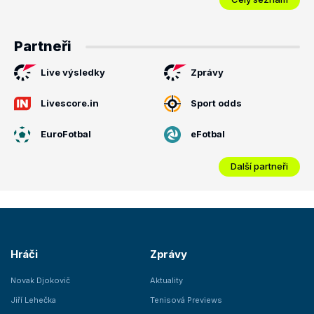
Partneři
Live výsledky
Zprávy
Livescore.in
Sport odds
EuroFotbal
eFotbal
Další partneři
Hráči
Zprávy
Novak Djokovič
Aktuality
Jiří Lehečka
Tenisová Previews