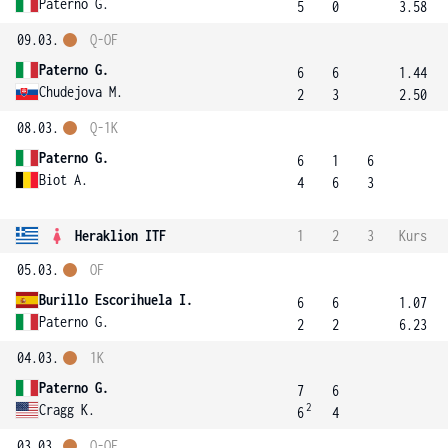
Paterno G.
5
0
3.58
09.03.
Q-OF
Paterno G.
6
6
1.44
Chudejova M.
2
3
2.50
08.03.
Q-1K
Paterno G.
6
1
6
Biot A.
4
6
3
Heraklion ITF
1
2
3
Kurs
05.03.
OF
Burillo Escorihuela I.
6
6
1.07
Paterno G.
2
2
6.23
04.03.
1K
Paterno G.
7
6
2
Cragg K.
6
4
03.03.
Q-OF