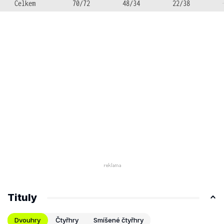
Celkem
70/72
48/34
22/38
Tituly
Dvouhry
Čtyřhry
Smíšené čtyřhry