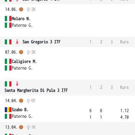
14.06.
Q-2K
Molaro N.
Paterno G.
San Gregorio 3 ITF
1
2
3
Kurs
07.06.
Q-2K
Caligiore M.
Paterno G.
1
2
3
Kurs
Santa Margherita Di Pula 3 ITF
14.04.
Q-OF
Szabo B.
6
6
1.12
Paterno G.
1
1
4.70
13.04.
Q-1K