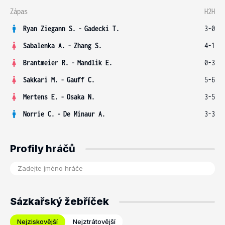
Zápas
H2H
Ryan Ziegann S.
-
Gadecki T.
3-0
Sabalenka A.
-
Zhang S.
4-1
Brantmeier R.
-
Mandlik E.
0-3
Sakkari M.
-
Gauff C.
5-6
Mertens E.
-
Osaka N.
3-5
Norrie C.
-
De Minaur A.
3-3
Profily hráčů
Sázkařský žebříček
Nejziskovější
Nejztrátovější