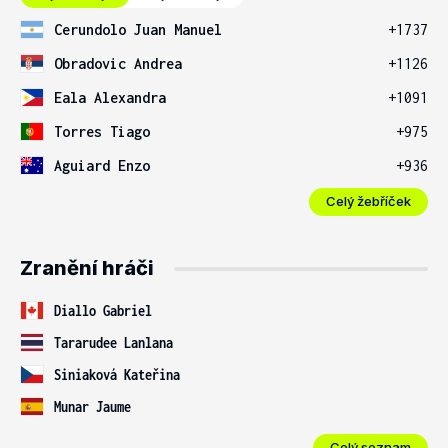
Cerundolo Juan Manuel
+1737
Obradovic Andrea
+1126
Eala Alexandra
+1091
Torres Tiago
+975
Aguiard Enzo
+936
Celý žebříček
Zranění hráči
Diallo Gabriel
Tararudee Lanlana
Siniaková Kateřina
Munar Jaume
Celý seznam