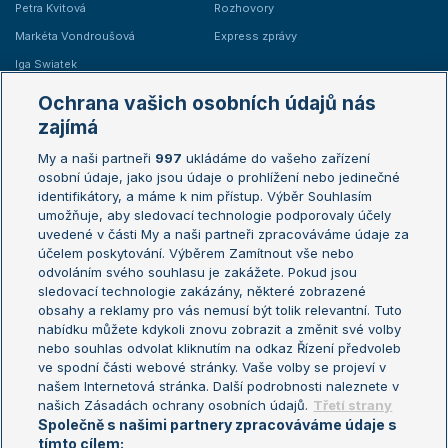
Petra Kvitová
Rozhovory
Markéta Vondroušová
Express zprávy
Iga Swiatek
Marie Bouzková
Ochrana vašich osobních údajů nás
Žebříčky
Kalendář turnajů
zajímá
My a naši partneři
997
ukládáme do vašeho zařízení
Žebříček ATP (muži)
Australian Open
osobní údaje, jako jsou údaje o prohlížení nebo jedinečné
Žebříček WTA (ženy)
French Open
identifikátory, a máme k nim přístup. Výběr Souhlasím
umožňuje, aby sledovací technologie podporovaly účely
Sázkařský žebříček
Wimbledon
uvedené v části My a naši partneři zpracováváme údaje za
US Open
účelem poskytování. Výběrem Zamítnout vše nebo
odvoláním svého souhlasu je zakážete. Pokud jsou
Turnaj mistrů
sledovací technologie zakázány, některé zobrazené
Turnaj mistryň
obsahy a reklamy pro vás nemusí být tolik relevantní. Tuto
Aktualní trendy
nabídku můžete kdykoli znovu zobrazit a změnit své volby
nebo souhlas odvolat kliknutím na odkaz Řízení předvoleb
ve spodní části webové stránky. Vaše volby se projeví v
Fotbalové přestupy
našem Internetová stránka. Další podrobnosti naleznete v
Livesport Daily
našich Zásadách ochrany osobních údajů.
Třetí strany
Společně s našimi partnery zpracováváme údaje s
LS Prague Open
tímto cílem: