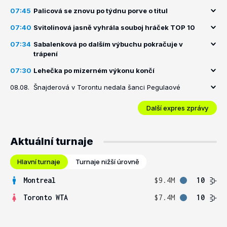
07:45
Palicová se znovu po týdnu porve o titul
07:40
Svitolinová jasně vyhrála souboj hráček TOP 10
07:34
Sabalenková po dalším výbuchu pokračuje v
trápení
07:30
Lehečka po mizerném výkonu končí
08.08.
Šnajderová v Torontu nedala šanci Pegulaové
Další expres zprávy
Aktuální turnaje
Hlavní turnaje
Turnaje nižší úrovně
Montreal
$9.4M
10
Toronto WTA
$7.4M
10