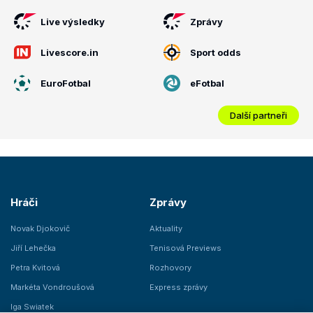
Live výsledky
Zprávy
Livescore.in
Sport odds
EuroFotbal
eFotbal
Další partneři
Hráči
Zprávy
Novak Djokovič
Aktuality
Jiří Lehečka
Tenisová Previews
Petra Kvitová
Rozhovory
Markéta Vondroušová
Express zprávy
Iga Swiatek