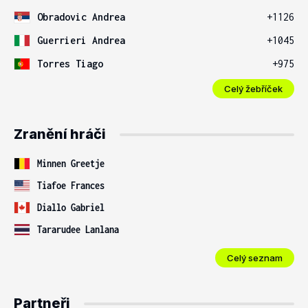
Obradovic Andrea
+1126
Guerrieri Andrea
+1045
Torres Tiago
+975
Celý žebříček
Zranění hráči
Minnen Greetje
Tiafoe Frances
Diallo Gabriel
Tararudee Lanlana
Celý seznam
Partneři