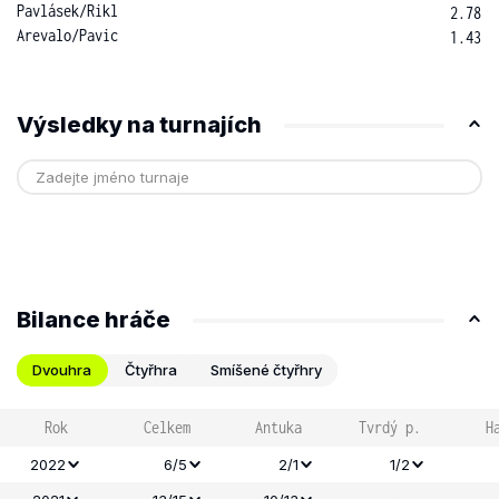
Pavlásek
/
Rikl
2.78
Arevalo
/
Pavic
1.43
Výsledky na turnajích
Bilance hráče
Dvouhra
Čtyřhra
Smíšené čtyřhry
Rok
Celkem
Antuka
Tvrdý p.
H
2022
6/5
2/1
1/2