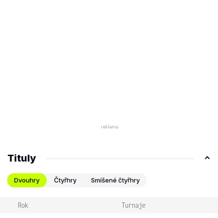
Tituly
Dvouhry
Čtyřhry
Smíšené čtyřhry
Rok
Turnaje