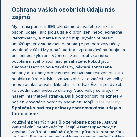
Marie Bouzková
Ochrana vašich osobních údajů nás
Žebříčky
Kalendář turnajů
zajímá
My a naši partneři
999
ukládáme do vašeho zařízení
Žebříček ATP (muži)
Australian Open
osobní údaje, jako jsou údaje o prohlížení nebo jedinečné
Žebříček WTA (ženy)
French Open
identifikátory, a máme k nim přístup. Výběr Souhlasím
umožňuje, aby sledovací technologie podporovaly účely
Sázkařský žebříček
Wimbledon
uvedené v části My a naši partneři zpracováváme údaje za
US Open
účelem poskytování. Výběrem Zamítnout vše nebo
odvoláním svého souhlasu je zakážete. Pokud jsou
Turnaj mistrů
sledovací technologie zakázány, některé zobrazené
Turnaj mistryň
obsahy a reklamy pro vás nemusí být tolik relevantní. Tuto
Aktualní trendy
nabídku můžete kdykoli znovu zobrazit a změnit své volby
nebo souhlas odvolat kliknutím na odkaz Řízení předvoleb
ve spodní části webové stránky. Vaše volby se projeví v
Fotbalové přestupy
našem Internetová stránka. Další podrobnosti naleznete v
Livesport Daily
našich Zásadách ochrany osobních údajů.
Třetí strany
Společně s našimi partnery zpracováváme údaje s
LS Prague Open
tímto cílem:
Používání přesných údajů o zeměpisné poloze . Aktivní
vyhledávání identifikačních údajů v rámci specifických
vlastností zařízení . Ukládání a/nebo přístup k informacím v
Podmínky užití
Nastavení soukromí
zařízení . Personalizovaná reklama a obsah, měření reklam