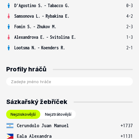
D'Agostino S.
-
Tabacco G.
0-3
Samsonova L.
-
Rybakina E.
4-2
Fomin S.
-
Zhukov M.
2-3
Alexandrova E.
-
Svitolina E.
1-3
Lootsma N.
-
Koenders R.
2-1
Profily hráčů
Sázkařský žebříček
Nejziskovější
Nejztrátovější
Cerundolo Juan Manuel
+1737
Eala Alexandra
+1131