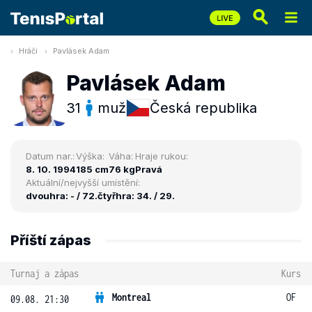
Hráči
Pavlásek Adam
Pavlásek Adam
31
muž
Česká republika
Datum nar.:
Výška:
Váha:
Hraje rukou:
8. 10. 1994
185 cm
76 kg
Pravá
Aktuální/nejvyšší umístění:
dvouhra: - / 72.
čtyřhra: 34. / 29.
Příští zápas
Turnaj a zápas
Kurs
Montreal
OF
09.08. 21:30