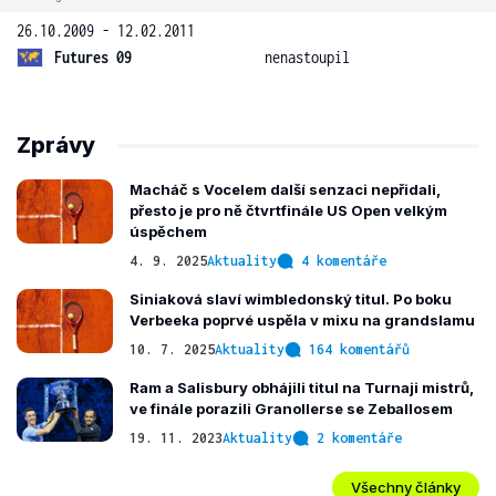
26.10.2009 - 12.02.2011
Futures 09
nenastoupil
Zprávy
Macháč s Vocelem další senzaci nepřidali,
přesto je pro ně čtvrtfinále US Open velkým
úspěchem
4. 9. 2025
Aktuality
4 komentáře
Siniaková slaví wimbledonský titul. Po boku
Verbeeka poprvé uspěla v mixu na grandslamu
10. 7. 2025
Aktuality
164 komentářů
Ram a Salisbury obhájili titul na Turnaji mistrů,
ve finále porazili Granollerse se Zeballosem
19. 11. 2023
Aktuality
2 komentáře
Všechny články