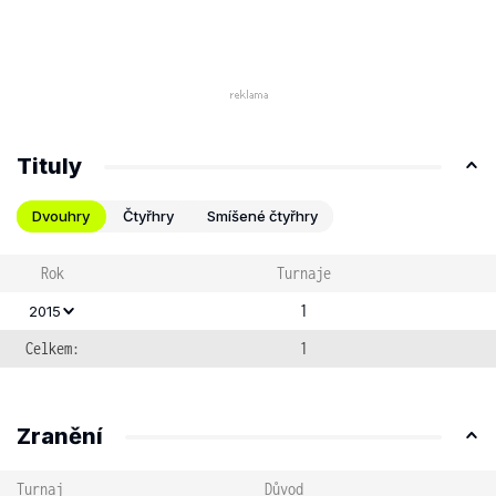
Tituly
Dvouhry
Čtyřhry
Smíšené čtyřhry
Rok
Turnaje
1
2015
Celkem:
1
Zranění
Turnaj
Důvod