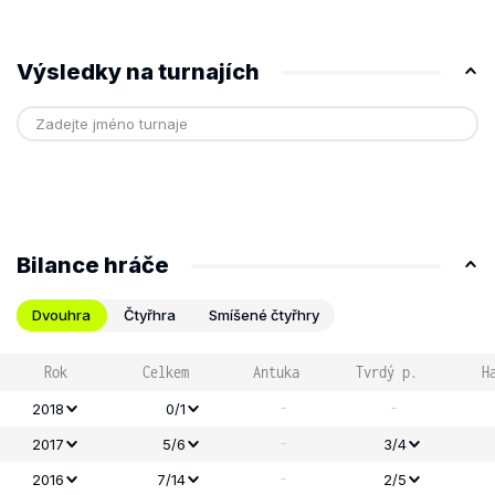
Výsledky na turnajích
Bilance hráče
Dvouhra
Čtyřhra
Smíšené čtyřhry
Rok
Celkem
Antuka
Tvrdý p.
H
-
-
2018
0/1
-
2017
5/6
3/4
-
2016
7/14
2/5