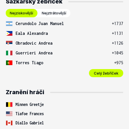
Sázkařský žebříček
Nejziskovější
Nejztrátovější
Cerundolo Juan Manuel
+1737
Eala Alexandra
+1131
Obradovic Andrea
+1126
Guerrieri Andrea
+1045
Torres Tiago
+975
Celý žebříček
Zranění hráči
Minnen Greetje
Tiafoe Frances
Diallo Gabriel