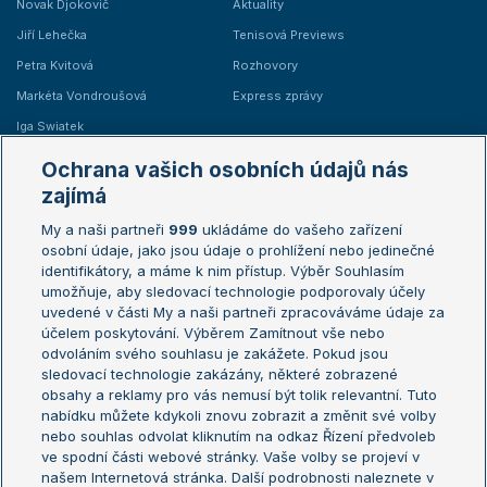
Novak Djokovič
Aktuality
Jiří Lehečka
Tenisová Previews
Petra Kvitová
Rozhovory
Markéta Vondroušová
Express zprávy
Iga Swiatek
Marie Bouzková
Ochrana vašich osobních údajů nás
Žebříčky
Kalendář turnajů
zajímá
My a naši partneři
999
ukládáme do vašeho zařízení
Žebříček ATP (muži)
Australian Open
osobní údaje, jako jsou údaje o prohlížení nebo jedinečné
Žebříček WTA (ženy)
French Open
identifikátory, a máme k nim přístup. Výběr Souhlasím
umožňuje, aby sledovací technologie podporovaly účely
Sázkařský žebříček
Wimbledon
uvedené v části My a naši partneři zpracováváme údaje za
US Open
účelem poskytování. Výběrem Zamítnout vše nebo
odvoláním svého souhlasu je zakážete. Pokud jsou
Turnaj mistrů
sledovací technologie zakázány, některé zobrazené
Turnaj mistryň
obsahy a reklamy pro vás nemusí být tolik relevantní. Tuto
Aktualní trendy
nabídku můžete kdykoli znovu zobrazit a změnit své volby
nebo souhlas odvolat kliknutím na odkaz Řízení předvoleb
ve spodní části webové stránky. Vaše volby se projeví v
Fotbalové přestupy
našem Internetová stránka. Další podrobnosti naleznete v