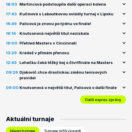
18:03
Martincová podstoupila další operaci kolena
17:43
Kučmová s Laboutkovou ovládly turnaj v Lipsku
16:49
Palicová je znovu po týdnu ve finále!
16:14
Knutsonová největší titul nezískala
16:00
Přehled Masters v Cincinnati
13:29
Krádež v přímém přenosu
12:45
Lehečku čeká těžký boj o čtvrtfinále na Masters
09:26
Djokovič chce drastickou změnu tenisových
pravidel
09:00
Knutsonová o největší titul, Palicová o další finále
Další expres zprávy
Aktuální turnaje
Hlavní turnaje
Turnaje nižší úrovně