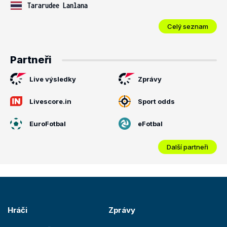
Tararudee Lanlana
Celý seznam
Partneři
Live výsledky
Zprávy
Livescore.in
Sport odds
EuroFotbal
eFotbal
Další partneři
Hráči
Zprávy