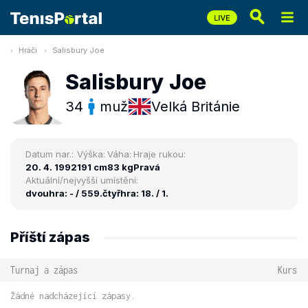
Hráči
Salisbury Joe
Salisbury Joe
34
muž
Velká Británie
Datum nar.:
Výška:
Váha:
Hraje rukou:
20. 4. 1992
191 cm
83 kg
Pravá
Aktuální/nejvyšší umístění:
dvouhra: - / 559.
čtyřhra: 18. / 1.
Příští zápas
Turnaj a zápas
Kurs
Žádné nadcházející zápasy.