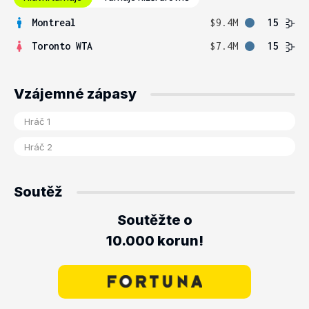
Montreal
$9.4M
15
Toronto WTA
$7.4M
15
Vzájemné zápasy
Soutěž
Soutěžte o
10.000 korun!