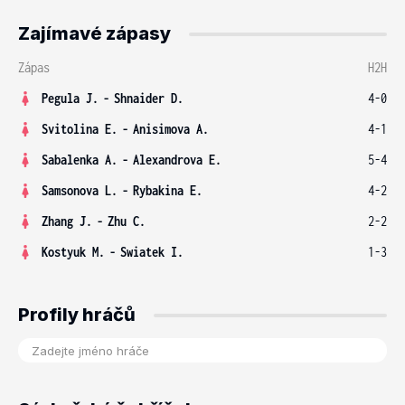
Zajímavé zápasy
Zápas
H2H
Pegula J.
-
Shnaider D.
4-0
Svitolina E.
-
Anisimova A.
4-1
Sabalenka A.
-
Alexandrova E.
5-4
Samsonova L.
-
Rybakina E.
4-2
Zhang J.
-
Zhu C.
2-2
Kostyuk M.
-
Swiatek I.
1-3
Profily hráčů