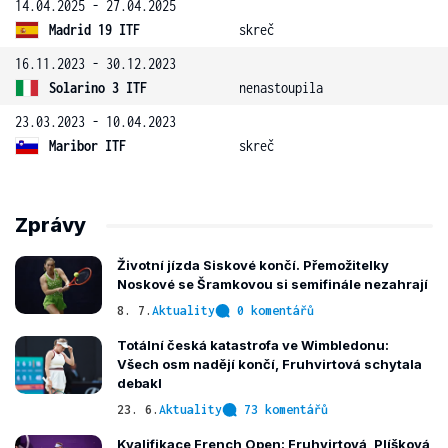
14.04.2025 - 27.04.2025
Madrid 19 ITF
skreč
16.11.2023 - 30.12.2023
Solarino 3 ITF
nenastoupila
23.03.2023 - 10.04.2023
Maribor ITF
skreč
Zprávy
Životní jízda Siskové končí. Přemožitelky
Noskové se Šramkovou si semifinále nezahrají
8. 7.
Aktuality
0 komentářů
Totální česká katastrofa ve Wimbledonu:
Všech osm nadějí končí, Fruhvirtová schytala
debakl
23. 6.
Aktuality
73 komentářů
Kvalifikace French Open: Fruhvirtová, Plíšková