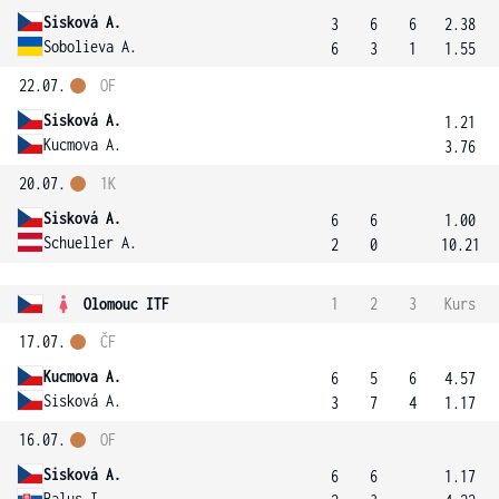
Sisková A.
3
6
6
2.38
Sobolieva A.
6
3
1
1.55
22.07.
OF
Sisková A.
1.21
Kucmova A.
3.76
20.07.
1K
Sisková A.
6
6
1.00
Schueller A.
2
0
10.21
Olomouc ITF
1
2
3
Kurs
17.07.
ČF
Kucmova A.
6
5
6
4.57
Sisková A.
3
7
4
1.17
16.07.
OF
Sisková A.
6
6
1.17
Balus I.