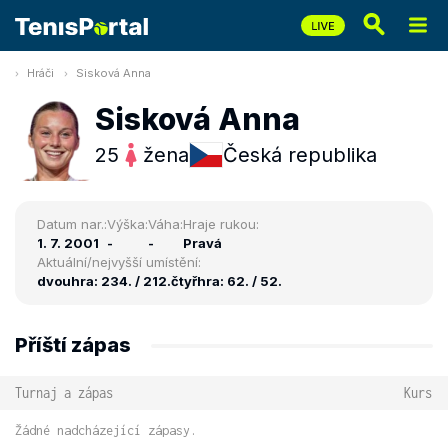
Hráči
Sisková Anna
Sisková Anna
25
žena
Česká republika
Datum nar.:
Výška:
Váha:
Hraje rukou:
1. 7. 2001
-
-
Pravá
Aktuální/nejvyšší umístění:
dvouhra: 234. / 212.
čtyřhra: 62. / 52.
Příští zápas
Turnaj a zápas
Kurs
Žádné nadcházející zápasy.