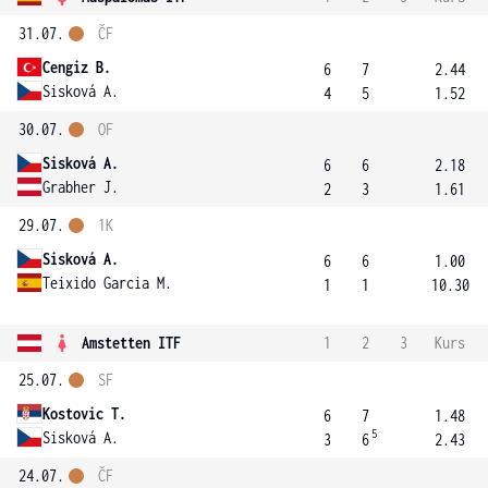
31.07.
ČF
Cengiz B.
6
7
2.44
Sisková A.
4
5
1.52
30.07.
OF
Sisková A.
6
6
2.18
Grabher J.
2
3
1.61
29.07.
1K
Sisková A.
6
6
1.00
Teixido Garcia M.
1
1
10.30
Amstetten ITF
1
2
3
Kurs
25.07.
SF
Kostovic T.
6
7
1.48
5
Sisková A.
3
6
2.43
24.07.
ČF