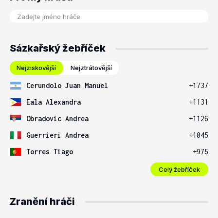
Sázkařský žebříček
Nejziskovější
Nejztrátovější
Cerundolo Juan Manuel
+1737
Eala Alexandra
+1131
Obradovic Andrea
+1126
Guerrieri Andrea
+1045
Torres Tiago
+975
Celý žebříček
Zranění hráči