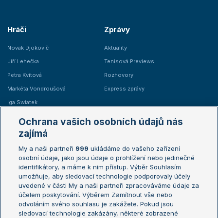
Hráči
Zprávy
Novak Djokovič
Aktuality
Jiří Lehečka
Tenisová Previews
Petra Kvitová
Rozhovory
Markéta Vondroušová
Express zprávy
Iga Swiatek
Marie Bouzková
Ochrana vašich osobních údajů nás
Žebříčky
Kalendář turnajů
zajímá
My a naši partneři
999
ukládáme do vašeho zařízení
Žebříček ATP (muži)
Australian Open
osobní údaje, jako jsou údaje o prohlížení nebo jedinečné
Žebříček WTA (ženy)
French Open
identifikátory, a máme k nim přístup. Výběr Souhlasím
umožňuje, aby sledovací technologie podporovaly účely
Sázkařský žebříček
Wimbledon
uvedené v části My a naši partneři zpracováváme údaje za
US Open
účelem poskytování. Výběrem Zamítnout vše nebo
odvoláním svého souhlasu je zakážete. Pokud jsou
Turnaj mistrů
sledovací technologie zakázány, některé zobrazené
Turnaj mistryň