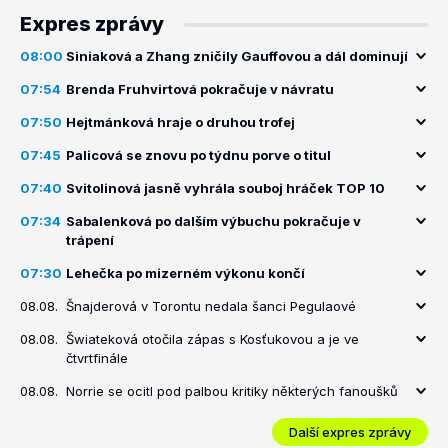
Expres zprávy
08:00
Siniaková a Zhang zničily Gauffovou a dál dominují
07:54
Brenda Fruhvirtová pokračuje v návratu
07:50
Hejtmánková hraje o druhou trofej
07:45
Palicová se znovu po týdnu porve o titul
07:40
Svitolinová jasně vyhrála souboj hráček TOP 10
07:34
Sabalenková po dalším výbuchu pokračuje v
trápení
07:30
Lehečka po mizerném výkonu končí
08.08.
Šnajderová v Torontu nedala šanci Pegulaové
08.08.
Šwiateková otočila zápas s Kosťukovou a je ve
čtvrtfinále
08.08.
Norrie se ocitl pod palbou kritiky některých fanoušků
Další expres zprávy