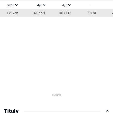
-
2016
4/6
4/6
Celkem
303/221
181/139
79/38
Tituly