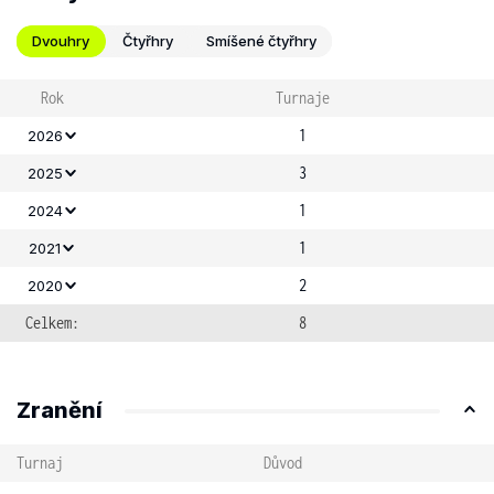
Dvouhry
Čtyřhry
Smíšené čtyřhry
Rok
Turnaje
1
2026
3
2025
1
2024
1
2021
2
2020
Celkem:
8
Zranění
Turnaj
Důvod