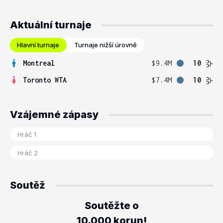
Aktuální turnaje
Hlavní turnaje
Turnaje nižší úrovně
Montreal
$9.4M
10
Toronto WTA
$7.4M
10
Vzájemné zápasy
Soutěž
Soutěžte o
10.000 korun!