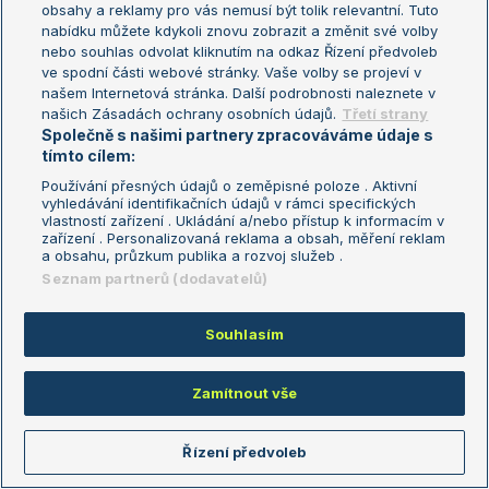
obsahy a reklamy pro vás nemusí být tolik relevantní. Tuto
Aktualní trendy
nabídku můžete kdykoli znovu zobrazit a změnit své volby
nebo souhlas odvolat kliknutím na odkaz Řízení předvoleb
ve spodní části webové stránky. Vaše volby se projeví v
Fotbalové přestupy
našem Internetová stránka. Další podrobnosti naleznete v
Livesport Daily
našich Zásadách ochrany osobních údajů.
Třetí strany
Společně s našimi partnery zpracováváme údaje s
LS Prague Open
tímto cílem:
Používání přesných údajů o zeměpisné poloze . Aktivní
vyhledávání identifikačních údajů v rámci specifických
vlastností zařízení . Ukládání a/nebo přístup k informacím v
Podmínky užití
Nastavení soukromí
zařízení . Personalizovaná reklama a obsah, měření reklam
GDPR a žurnalistika
Reklama
a obsahu, průzkum publika a rozvoj služeb .
Informace o zpracování osobních
Kontakt
Seznam partnerů (dodavatelů)
údajů
Tiráž
Souhlasím
Copyright © 2008-2026 TenisPortal.cz. Využíváme zpravodajství ČTK.
Zamítnout vše
Řízení předvoleb