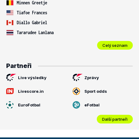
Minnen Greetje
Tiafoe Frances
Diallo Gabriel
Tararudee Lanlana
Celý seznam
Partneři
Live výsledky
Zprávy
Livescore.in
Sport odds
EuroFotbal
eFotbal
Další partneři