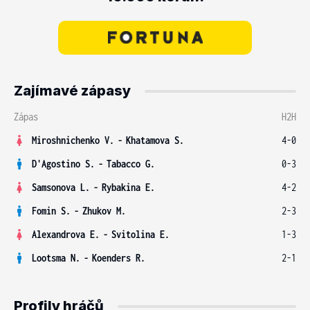
Zajímavé zápasy
Zápas
H2H
Miroshnichenko V.
-
Khatamova S.
4-0
D'Agostino S.
-
Tabacco G.
0-3
Samsonova L.
-
Rybakina E.
4-2
Fomin S.
-
Zhukov M.
2-3
Alexandrova E.
-
Svitolina E.
1-3
Lootsma N.
-
Koenders R.
2-1
Profily hráčů