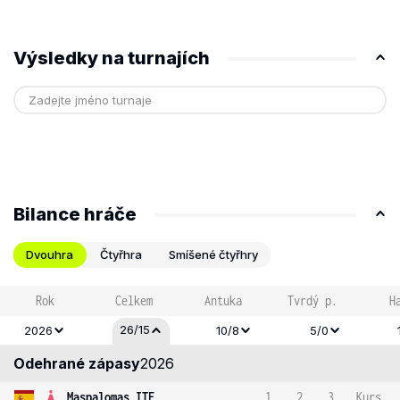
Výsledky na turnajích
Bilance hráče
Dvouhra
Čtyřhra
Smíšené čtyřhry
Rok
Celkem
Antuka
Tvrdý p.
H
26/15
2026
10/8
5/0
Odehrané zápasy
2026
Maspalomas ITF
1
2
3
Kurs