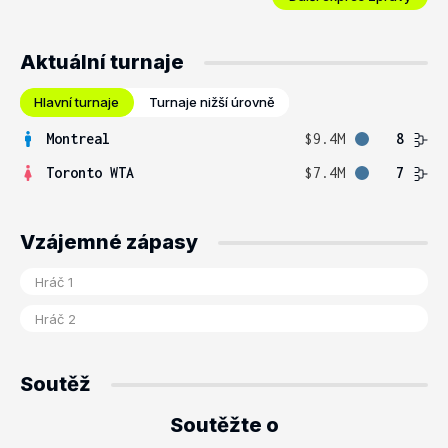
Aktuální turnaje
Hlavní turnaje
Turnaje nižší úrovně
Montreal
$9.4M
8
Toronto WTA
$7.4M
7
Vzájemné zápasy
Soutěž
Soutěžte o