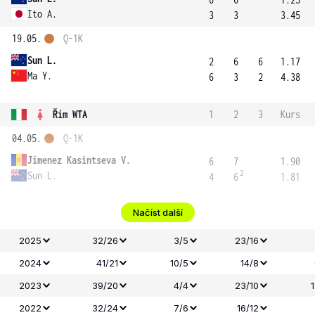
Ito A.
3
3
3.45
19.05.
Q-1K
Sun L.
2
6
6
1.17
Ma Y.
6
3
2
4.38
Řím WTA
1
2
3
Kurs
04.05.
Q-1K
Jimenez Kasintseva V.
6
7
1.90
2
Sun L.
4
6
1.81
Načíst další
2025
32/26
3/5
23/16
2024
41/21
10/5
14/8
2023
39/20
4/4
23/10
2022
32/24
7/6
16/12