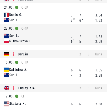
24.06.
Q-2K
Dodin O.
7
7
3.64
10
5
Sun L.
6
6
1.23
23.06.
Q-1K
Sun L.
7
7
1.43
3
Klimovicova L.
6
5
2.59
Berlín
1
2
3
Kurs
15.06.
Q-1K
Kalinina A.
6
6
1.55
Sun L.
4
3
2.28
Ilkley WTA
1
2
3
Kurs
12.06.
OF
Stoiana M.
6
6
2.08