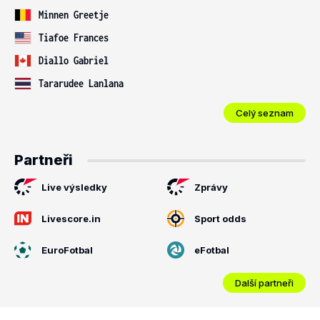
Minnen Greetje
Tiafoe Frances
Diallo Gabriel
Tararudee Lanlana
Celý seznam
Partneři
Live výsledky
Zprávy
Livescore.in
Sport odds
EuroFotbal
eFotbal
Další partneři