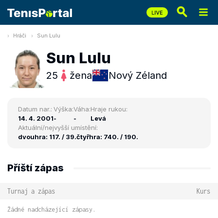
Hráči
Sun Lulu
Sun Lulu
25
žena
Nový Zéland
Datum nar.:
Výška:
Váha:
Hraje rukou:
14. 4. 2001
-
-
Levá
Aktuální/nejvyšší umístění:
dvouhra: 117. / 39.
čtyřhra: 740. / 190.
Příští zápas
Turnaj a zápas
Kurs
Žádné nadcházející zápasy.