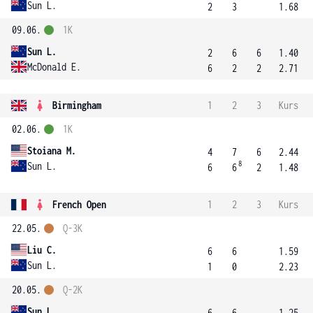
Sun L.
2
3
1.68
09.06.
1K
Sun L.
2
6
6
1.40
McDonald E.
6
2
2
2.71
Birmingham
1
2
3
Kurs
02.06.
1K
Stoiana M.
4
7
6
2.44
8
Sun L.
6
6
2
1.48
French Open
1
2
3
Kurs
22.05.
Q-3K
Liu C.
6
6
1.59
Sun L.
1
0
2.23
20.05.
Q-2K
Sun L.
6
6
1.25