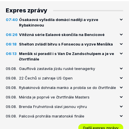
Expres zprávy
07:40
Ósakaová vyřadila domácí naději a vyzve
Rybakinovou
06:26
Vítězná série Ealaové skončila na Bencicové
06:18
Shelton zvládl bitvu s Fonsecou a vyzve Menšíka
06:13
Menšík si poradil i s Van De Zandschulpem a je ve
čtvrtfinále
09.08.
Gauffová zastavila jízdu ruské teenagerky
09.08.
22 Čechů si zahraje US Open
09.08.
Rybakinová dohnala manko a probila se do čtvrtfinále
09.08.
Mérida je poprvé ve čtvrtfinále Masters
09.08.
Brenda Fruhvirtová slaví jasnou výhru
09.08.
Palicová prohrála maratonské finále
Další expres zprávy