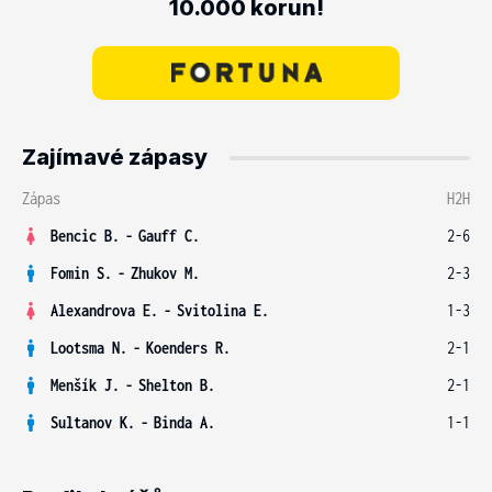
10.000 korun!
Zajímavé zápasy
Zápas
H2H
Bencic B.
-
Gauff C.
2-6
Fomin S.
-
Zhukov M.
2-3
Alexandrova E.
-
Svitolina E.
1-3
Lootsma N.
-
Koenders R.
2-1
Menšík J.
-
Shelton B.
2-1
Sultanov K.
-
Binda A.
1-1