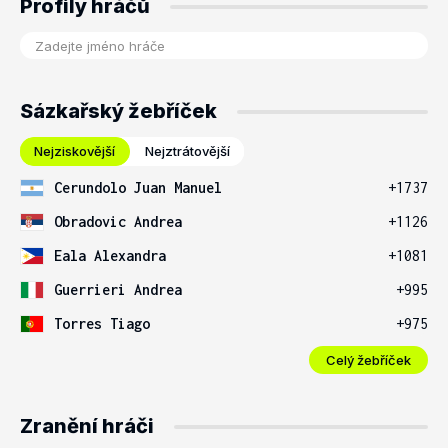
Profily hráčů
Sázkařský žebříček
Nejziskovější
Nejztrátovější
Cerundolo Juan Manuel
+1737
Obradovic Andrea
+1126
Eala Alexandra
+1081
Guerrieri Andrea
+995
Torres Tiago
+975
Celý žebříček
Zranění hráči