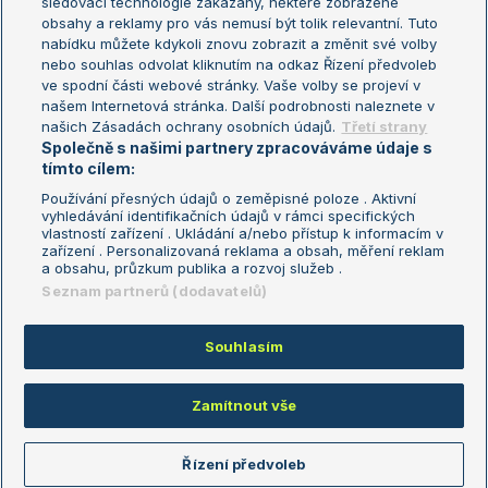
sledovací technologie zakázány, některé zobrazené
Turnaj mistryň
obsahy a reklamy pro vás nemusí být tolik relevantní. Tuto
Aktualní trendy
nabídku můžete kdykoli znovu zobrazit a změnit své volby
nebo souhlas odvolat kliknutím na odkaz Řízení předvoleb
ve spodní části webové stránky. Vaše volby se projeví v
Fotbalové přestupy
našem Internetová stránka. Další podrobnosti naleznete v
Livesport Daily
našich Zásadách ochrany osobních údajů.
Třetí strany
Společně s našimi partnery zpracováváme údaje s
LS Prague Open
tímto cílem:
Používání přesných údajů o zeměpisné poloze . Aktivní
vyhledávání identifikačních údajů v rámci specifických
vlastností zařízení . Ukládání a/nebo přístup k informacím v
Podmínky užití
Nastavení soukromí
zařízení . Personalizovaná reklama a obsah, měření reklam
GDPR a žurnalistika
Reklama
a obsahu, průzkum publika a rozvoj služeb .
Informace o zpracování osobních
Kontakt
Seznam partnerů (dodavatelů)
údajů
Tiráž
Souhlasím
Copyright © 2008-2026 TenisPortal.cz. Využíváme zpravodajství ČTK.
Zamítnout vše
Řízení předvoleb