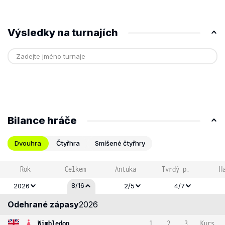
Výsledky na turnajích
Bilance hráče
Dvouhra
Čtyřhra
Smíšené čtyřhry
Rok
Celkem
Antuka
Tvrdý p.
H
8/16
2026
2/5
4/7
Odehrané zápasy
2026
Wimbledon
1
2
3
Kurs