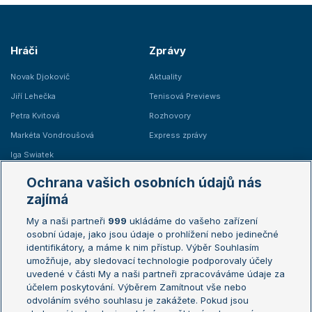
Hráči
Zprávy
Novak Djokovič
Aktuality
Jiří Lehečka
Tenisová Previews
Petra Kvitová
Rozhovory
Markéta Vondroušová
Express zprávy
Iga Swiatek
Marie Bouzková
Ochrana vašich osobních údajů nás
Žebříčky
Kalendář turnajů
zajímá
My a naši partneři
999
ukládáme do vašeho zařízení
Žebříček ATP (muži)
Australian Open
osobní údaje, jako jsou údaje o prohlížení nebo jedinečné
Žebříček WTA (ženy)
French Open
identifikátory, a máme k nim přístup. Výběr Souhlasím
umožňuje, aby sledovací technologie podporovaly účely
Sázkařský žebříček
Wimbledon
uvedené v části My a naši partneři zpracováváme údaje za
US Open
účelem poskytování. Výběrem Zamítnout vše nebo
odvoláním svého souhlasu je zakážete. Pokud jsou
Turnaj mistrů