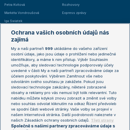
Petra Kvitová
Rozhovory
Markéta Vondroušová
Express zprávy
Iga Swiatek
Marie Bouzková
Ochrana vašich osobních údajů nás
Žebříčky
Kalendář turnajů
zajímá
My a naši partneři
999
ukládáme do vašeho zařízení
Žebříček ATP (muži)
Australian Open
osobní údaje, jako jsou údaje o prohlížení nebo jedinečné
Žebříček WTA (ženy)
French Open
identifikátory, a máme k nim přístup. Výběr Souhlasím
umožňuje, aby sledovací technologie podporovaly účely
Sázkařský žebříček
Wimbledon
uvedené v části My a naši partneři zpracováváme údaje za
US Open
účelem poskytování. Výběrem Zamítnout vše nebo
odvoláním svého souhlasu je zakážete. Pokud jsou
Turnaj mistrů
sledovací technologie zakázány, některé zobrazené
Turnaj mistryň
obsahy a reklamy pro vás nemusí být tolik relevantní. Tuto
Aktualní trendy
nabídku můžete kdykoli znovu zobrazit a změnit své volby
nebo souhlas odvolat kliknutím na odkaz Řízení předvoleb
ve spodní části webové stránky. Vaše volby se projeví v
Fotbalové přestupy
našem Internetová stránka. Další podrobnosti naleznete v
Livesport Daily
našich Zásadách ochrany osobních údajů.
Třetí strany
Společně s našimi partnery zpracováváme údaje s
LS Prague Open