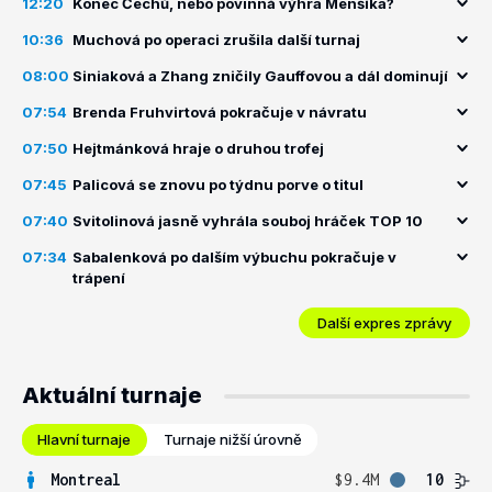
12:20
Konec Čechů, nebo povinná výhra Menšíka?
10:36
Muchová po operaci zrušila další turnaj
08:00
Siniaková a Zhang zničily Gauffovou a dál dominují
07:54
Brenda Fruhvirtová pokračuje v návratu
07:50
Hejtmánková hraje o druhou trofej
07:45
Palicová se znovu po týdnu porve o titul
07:40
Svitolinová jasně vyhrála souboj hráček TOP 10
07:34
Sabalenková po dalším výbuchu pokračuje v
trápení
Další expres zprávy
Aktuální turnaje
Hlavní turnaje
Turnaje nižší úrovně
Montreal
$9.4M
10