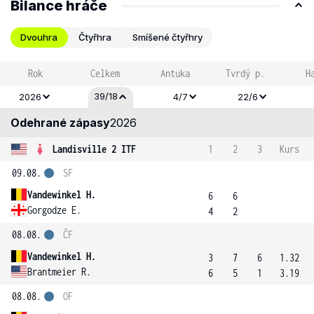
Bilance hráče
Dvouhra
Čtyřhra
Smíšené čtyřhry
Rok
Celkem
Antuka
Tvrdý p.
H
39/18
2026
4/7
22/6
Odehrané zápasy
2026
Landisville 2 ITF
1
2
3
Kurs
09.08.
SF
Vandewinkel H.
6
6
Gorgodze E.
4
2
08.08.
ČF
Vandewinkel H.
3
7
6
1.32
Brantmeier R.
6
5
1
3.19
08.08.
OF