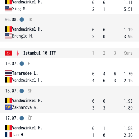
Vandewinkel H.
6
6
1.11
Sieg M.
2
1
5.51
06.08.
1K
Vandewinkel H.
6
6
1.19
Brengle M.
2
0
3.96
Istanbul 10 ITF
1
2
3
Kurs
19.07.
F
Tararudee L.
6
4
6
1.70
Vandewinkel H.
4
6
3
2.15
18.07.
SF
Vandewinkel H.
6
6
1.93
Zakharova A.
3
3
1.89
17.07.
ČF
Vandewinkel H.
6
1
1.58
Tan H.
1
0
2.36