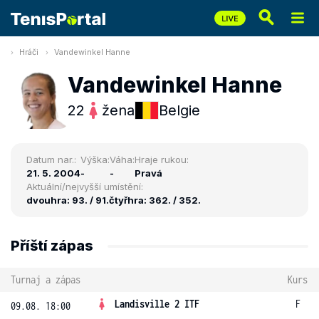
Hráči
Vandewinkel Hanne
Vandewinkel Hanne
22
žena
Belgie
Datum nar.:
Výška:
Váha:
Hraje rukou:
21. 5. 2004
-
-
Pravá
Aktuální/nejvyšší umístění:
dvouhra: 93. / 91.
čtyřhra: 362. / 352.
Příští zápas
Turnaj a zápas
Kurs
Landisville 2 ITF
F
09.08. 18:00