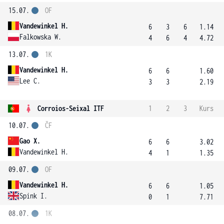
15.07.
OF
Vandewinkel H.
6
3
6
1.14
Falkowska W.
4
6
4
4.72
13.07.
1K
Vandewinkel H.
6
6
1.60
Lee C.
3
3
2.19
Corroios-Seixal ITF
1
2
3
Kurs
10.07.
ČF
Gao X.
6
6
3.02
Vandewinkel H.
4
1
1.35
09.07.
OF
Vandewinkel H.
6
6
1.05
Spink I.
0
1
7.71
08.07.
1K