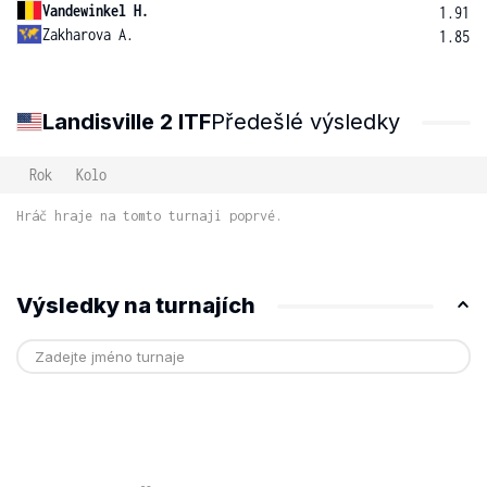
Vandewinkel H.
1.91
Zakharova A.
1.85
Landisville 2 ITF
Předešlé výsledky
Rok
Kolo
Hráč hraje na tomto turnaji poprvé.
Výsledky na turnajích