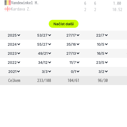
Vandewinkel H.
6
6
1.00
Kardava Z.
2
2
10.52
Načíst další
2025
53/27
27/17
22/7
2024
55/27
35/16
10/5
2023
49/21
27/13
16/5
2022
34/12
11/7
23/5
2021
3/3
0/1
3/2
Celkem
233/108
104/61
96/30