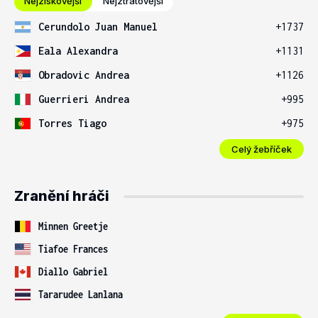
Nejziskovější
Nejztrátovější
Cerundolo Juan Manuel
+1737
Eala Alexandra
+1131
Obradovic Andrea
+1126
Guerrieri Andrea
+995
Torres Tiago
+975
Celý žebříček
Zranění hráči
Minnen Greetje
Tiafoe Frances
Diallo Gabriel
Tararudee Lanlana