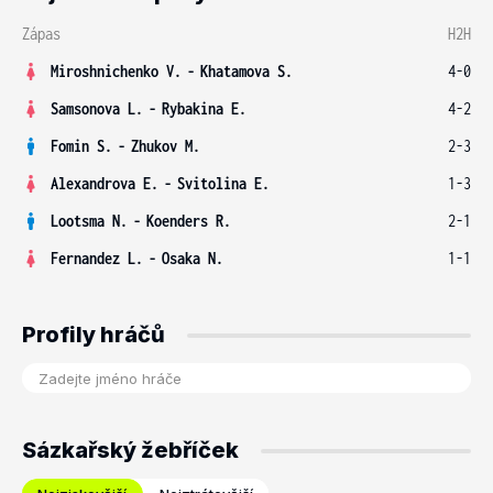
Zápas
H2H
Miroshnichenko V.
-
Khatamova S.
4-0
Samsonova L.
-
Rybakina E.
4-2
Fomin S.
-
Zhukov M.
2-3
Alexandrova E.
-
Svitolina E.
1-3
Lootsma N.
-
Koenders R.
2-1
Fernandez L.
-
Osaka N.
1-1
Profily hráčů
Sázkařský žebříček