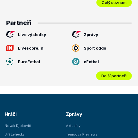
Celý seznam
Partneři
Live výsledky
Zprávy
Livescore.in
Sport odds
EuroFotbal
eFotbal
Další partneři
Hráči
Zprávy
Novak Djokovič
Aktuality
Jiří Lehečka
Tenisová Previews