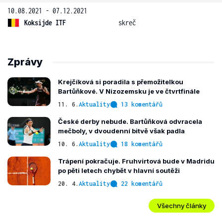
10.08.2021 - 07.12.2021
Koksijde ITF
skreč
Zprávy
Krejčíková si poradila s přemožitelkou
Bartůňkové. V Nizozemsku je ve čtvrtfinále
11. 6.
Aktuality
13 komentářů
České derby nebude. Bartůňková odvracela
mečboly, v dvoudenní bitvě však padla
10. 6.
Aktuality
18 komentářů
Trápení pokračuje. Fruhvirtová bude v Madridu
po pěti letech chybět v hlavní soutěži
20. 4.
Aktuality
22 komentářů
Všechny články