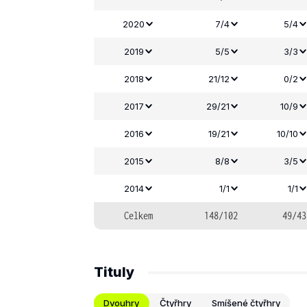
2020
7/4
5/4
2019
5/5
3/3
2018
21/12
0/2
2017
29/21
10/9
2016
19/21
10/10
2015
8/8
3/5
2014
1/1
1/1
Celkem
148/102
49/43
Tituly
Dvouhry
Čtyřhry
Smíšené čtyřhry