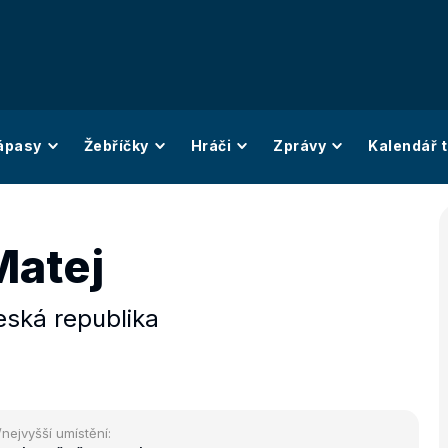
ápasy
Žebříčky
Hráči
Zprávy
Kalendář t
Matej
ská republika
/nejvyšší umístění: