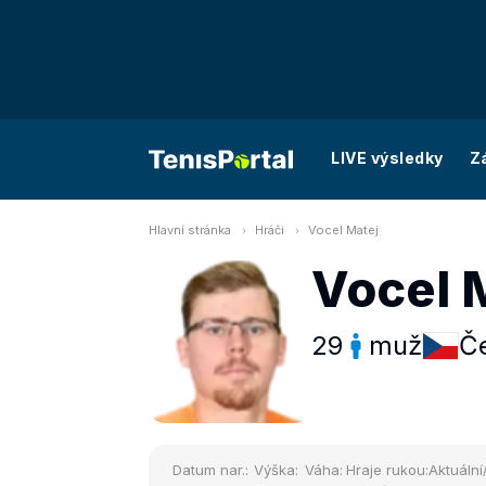
LIVE výsledky
Z
Hlavní stránka
Hráči
Vocel Matej
Vocel 
29
muž
Če
Datum nar.:
Výška:
Váha:
Hraje rukou:
Aktuální