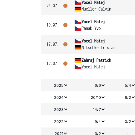
Vocel Matej
24.07.
Mueller Calvin
Vocel Matej
19.07.
Panak Yvo
Vocel Matej
17.07.
Nitschke Tristan
Zahraj Patrick
12.07.
Vocel Matej
2025
6/6
5/4
2024
20/10
6/2
-
2023
14/7
2022
9/4
0/2
-
2021
3/2