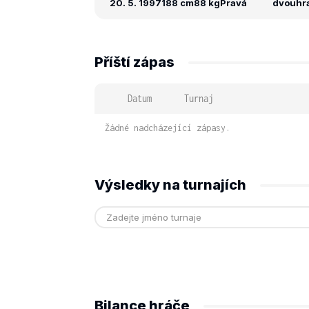
20. 5. 1997
188 cm
88 kg
Pravá
dvouhra:
Příští zápas
Datum
Turnaj
Žádné nadcházející zápasy.
Výsledky na turnajích
Bilance hráče