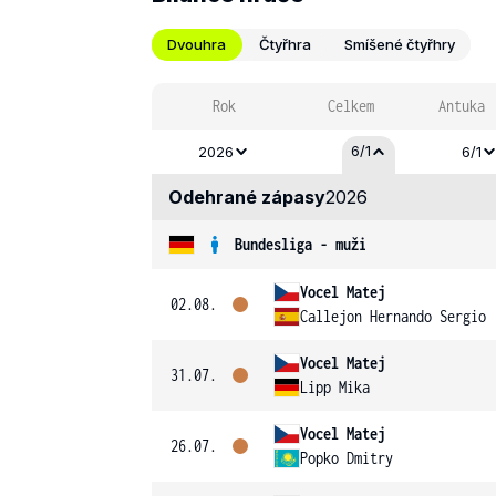
Dvouhra
Čtyřhra
Smíšené čtyřhry
Rok
Celkem
Antuka
6/1
2026
6/1
Odehrané zápasy
2026
Bundesliga - muži
Vocel Matej
02.08.
Callejon Hernando Sergio
Vocel Matej
31.07.
Lipp Mika
Vocel Matej
26.07.
Popko Dmitry