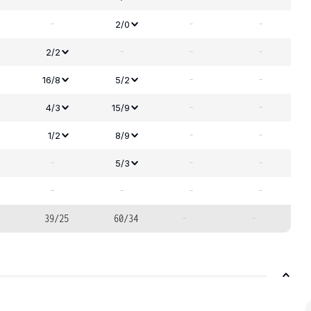
-
-
-
2/0
-
-
-
2/2
-
-
16/8
5/2
-
-
4/3
15/9
-
-
1/2
8/9
-
-
-
5/3
-
-
-
-
39/25
60/34
-
-