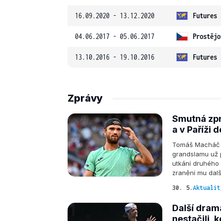
16.09.2020 - 13.12.2020
Futures 
04.06.2017 - 05.06.2017
Prostějo
13.10.2016 - 19.10.2016
Futures 
Zprávy
Smutná zpr
a v Paříži d
Tomáš Macháč n
grandslamu už 
utkání druhého 
zranění mu dalš
30. 5.
Aktualit
Další dram
nestačili, 