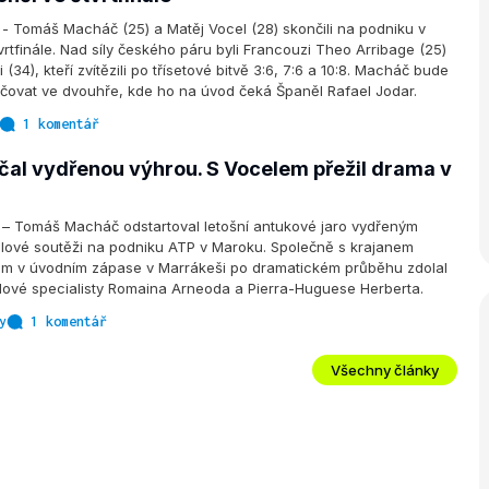
 Tomáš Macháč (25) a Matěj Vocel (28) skončili na podniku v
vrtfinále. Nad síly českého páru byli Francouzi Theo Arribage (25)
i (34), kteří zvítězili po třísetové bitvě 3:6, 7:6 a 10:8. Macháč bude
ačovat ve dvouhře, kde ho na úvod čeká Španěl Rafael Jodar.
1 komentář
al vydřenou výhrou. S Vocelem přežil drama v
 Tomáš Macháč odstartoval letošní antukové jaro vydřeným
blové soutěži na podniku ATP v Maroku. Společně s krajanem
m v úvodním zápase v Marrákeši po dramatickém průběhu zdolal
deblové specialisty Romaina Arneoda a Pierra-Huguese Herberta.
y
1 komentář
Všechny články