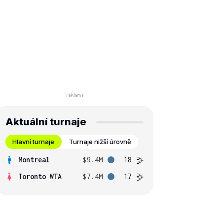
Aktuální turnaje
Hlavní turnaje
Turnaje nižší úrovně
Montreal
$9.4M
18
Toronto WTA
$7.4M
17