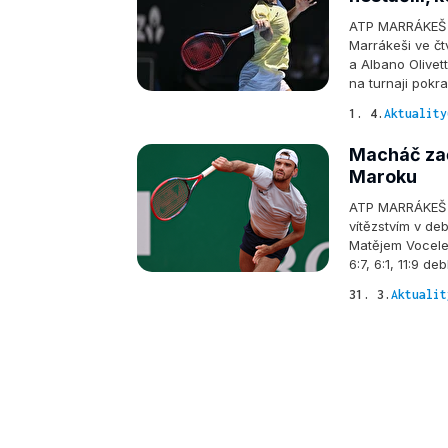
ATP MARRÁKEŠ -
Marrákeši ve čt
a Albano Olivett
na turnaji pokr
1. 4.
Aktuality
Macháč zač
Maroku
ATP MARRÁKEŠ –
vítězstvím v de
Matějem Vocele
6:7, 6:1, 11:9 
31. 3.
Aktualit