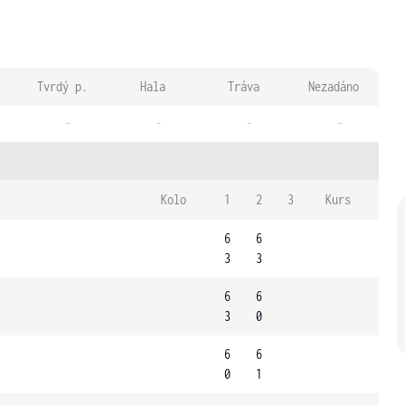
Tvrdý p.
Hala
Tráva
Nezadáno
-
-
-
-
Kolo
1
2
3
Kurs
6
6
3
3
6
6
3
0
6
6
0
1