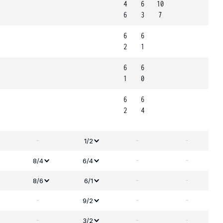
4
6
10
6
3
7
6
6
2
1
6
6
1
0
6
6
2
4
-
-
-
1/2
-
-
8/4
6/4
-
-
8/6
6/1
-
-
-
9/2
-
-
-
3/2