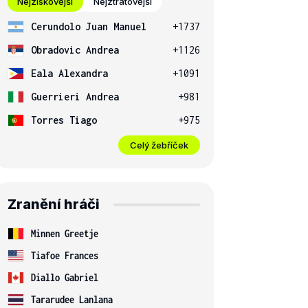
Nejziskovější
Nejztrátovější
Cerundolo Juan Manuel
+1737
Obradovic Andrea
+1126
Eala Alexandra
+1091
Guerrieri Andrea
+981
Torres Tiago
+975
Celý žebříček
Zranění hráči
Minnen Greetje
Tiafoe Frances
Diallo Gabriel
Tararudee Lanlana