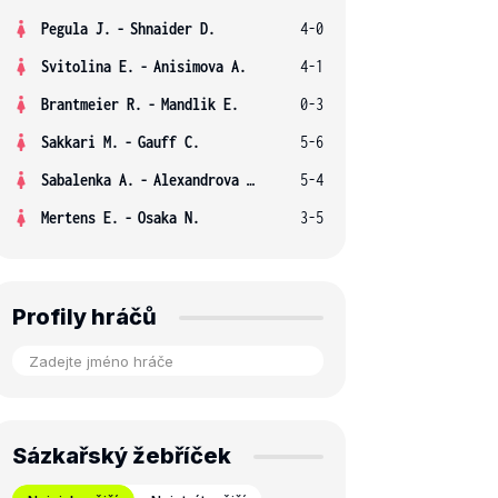
Pegula J.
-
Shnaider D.
4-0
Svitolina E.
-
Anisimova A.
4-1
Brantmeier R.
-
Mandlik E.
0-3
Sakkari M.
-
Gauff C.
5-6
Sabalenka A.
-
Alexandrova E.
5-4
Mertens E.
-
Osaka N.
3-5
Profily hráčů
Sázkařský žebříček