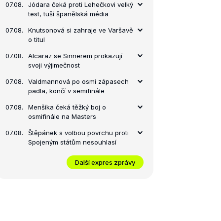
07.08.
Jódara čeká proti Lehečkovi velký
test, tuší španělská média
07.08.
Knutsonová si zahraje ve Varšavě
o titul
07.08.
Alcaraz se Sinnerem prokazují
svoji výjimečnost
07.08.
Valdmannová po osmi zápasech
padla, končí v semifinále
07.08.
Menšíka čeká těžký boj o
osmifinále na Masters
07.08.
Štěpánek s volbou povrchu proti
Spojeným státům nesouhlasí
Další expres zprávy