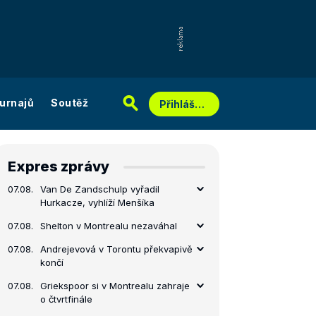
urnajů
Soutěž
Přihlášení
Expres zprávy
07.08.
Van De Zandschulp vyřadil
Hurkacze, vyhlíží Menšíka
07.08.
Shelton v Montrealu nezaváhal
07.08.
Andrejevová v Torontu překvapivě
končí
07.08.
Griekspoor si v Montrealu zahraje
o čtvrtfinále