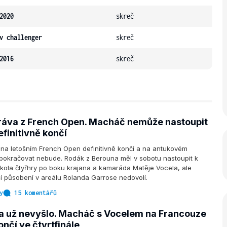
2020
skreč
v challenger
skreč
2016
skreč
áva z French Open. Macháč nemůže nastoupit
efinitivně končí
a letošním French Open definitivně končí a na antukovém
pokračovat nebude. Rodák z Berouna měl v sobotu nastoupit k
kola čtyřhry po boku krajana a kamaráda Matěje Vocela, ale
í působení v areálu Rolanda Garrose nedovolí.
y
15 komentářů
a už nevyšlo. Macháč s Vocelem na Francouze
končí ve čtvrtfinále