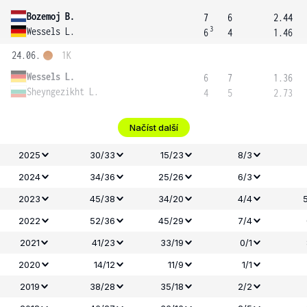
Bozemoj B.
7
6
2.44
3
Wessels L.
6
4
1.46
24.06.
1K
Wessels L.
6
7
1.36
Sheyngezikht L.
4
5
2.73
Načíst další
2025
30/33
15/23
8/3
2024
34/36
25/26
6/3
2023
45/38
34/20
4/4
2022
52/36
45/29
7/4
2021
41/23
33/19
0/1
2020
14/12
11/9
1/1
2019
38/28
35/18
2/2