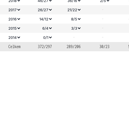
2018
46/27
36/16
2/5
-
2017
26/27
21/22
-
2016
14/12
8/5
-
2015
6/4
3/3
-
-
2014
0/1
Celkem
372/297
289/206
30/23