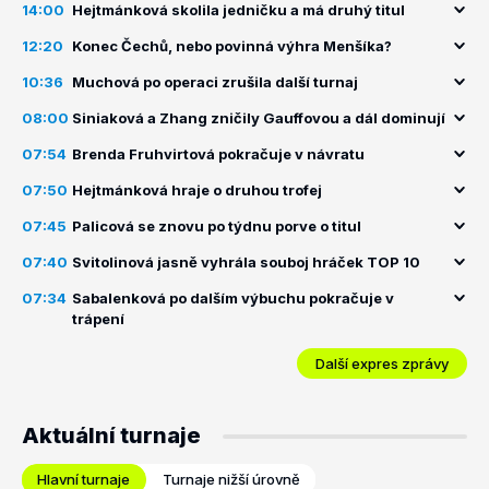
14:00
Hejtmánková skolila jedničku a má druhý titul
12:20
Konec Čechů, nebo povinná výhra Menšíka?
10:36
Muchová po operaci zrušila další turnaj
08:00
Siniaková a Zhang zničily Gauffovou a dál dominují
07:54
Brenda Fruhvirtová pokračuje v návratu
07:50
Hejtmánková hraje o druhou trofej
07:45
Palicová se znovu po týdnu porve o titul
07:40
Svitolinová jasně vyhrála souboj hráček TOP 10
07:34
Sabalenková po dalším výbuchu pokračuje v
trápení
Další expres zprávy
Aktuální turnaje
Hlavní turnaje
Turnaje nižší úrovně