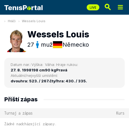
Hráči
Wessels Louis
Wessels Louis
27
muž
Německo
Datum nar.:
Výška:
Váha:
Hraje rukou:
27. 8. 1998
198 cm
90 kg
Pravá
Aktuální/nejvyšší umístění:
dvouhra: 523. / 267.
čtyřhra: 430. / 335.
Příští zápas
Turnaj a zápas
Kurs
Žádné nadcházející zápasy.