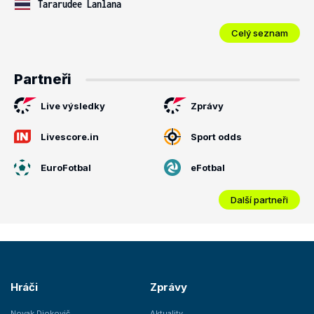
Tararudee Lanlana
Celý seznam
Partneři
Live výsledky
Zprávy
Livescore.in
Sport odds
EuroFotbal
eFotbal
Další partneři
Hráči
Zprávy
Novak Djokovič
Aktuality