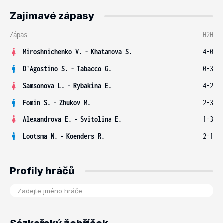
Zajímavé zápasy
Zápas
H2H
Miroshnichenko V.
-
Khatamova S.
4-0
D'Agostino S.
-
Tabacco G.
0-3
Samsonova L.
-
Rybakina E.
4-2
Fomin S.
-
Zhukov M.
2-3
Alexandrova E.
-
Svitolina E.
1-3
Lootsma N.
-
Koenders R.
2-1
Profily hráčů