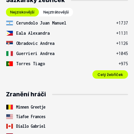
Sázkařský žebříček
Nejziskovější
Nejztrátovější
Cerundolo Juan Manuel
+1737
Eala Alexandra
+1131
Obradovic Andrea
+1126
Guerrieri Andrea
+1045
Torres Tiago
+975
Celý žebříček
Zranění hráči
Minnen Greetje
Tiafoe Frances
Diallo Gabriel