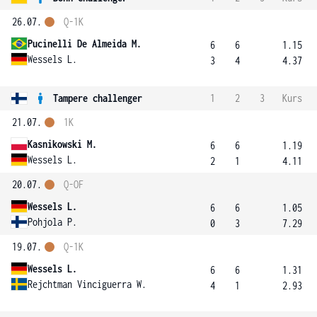
26.07.
Q-1K
Pucinelli De Almeida M.
6
6
1.15
Wessels L.
3
4
4.37
Tampere challenger
1
2
3
Kurs
21.07.
1K
Kasnikowski M.
6
6
1.19
Wessels L.
2
1
4.11
20.07.
Q-OF
Wessels L.
6
6
1.05
Pohjola P.
0
3
7.29
19.07.
Q-1K
Wessels L.
6
6
1.31
Rejchtman Vinciguerra W.
4
1
2.93