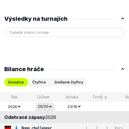
Výsledky na turnajích
Bilance hráče
Dvouhra
Čtyřhra
Smíšené čtyřhry
Rok
Celkem
Antuka
Tvrdý p.
H
-
26/20
2026
23/16
Odehrané zápasy
2026
Bonn challenger
1
2
3
Kurs