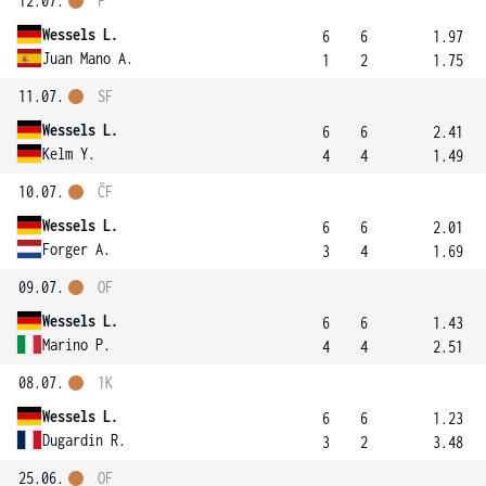
12.07.
F
Wessels L.
6
6
1.97
Juan Mano A.
1
2
1.75
11.07.
SF
Wessels L.
6
6
2.41
Kelm Y.
4
4
1.49
10.07.
ČF
Wessels L.
6
6
2.01
Forger A.
3
4
1.69
09.07.
OF
Wessels L.
6
6
1.43
Marino P.
4
4
2.51
08.07.
1K
Wessels L.
6
6
1.23
Dugardin R.
3
2
3.48
25.06.
OF