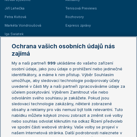
Jiří Lehečka
Tenisová Previews
Petra Kvitová
Rozhovory
Markéta Vondroušová
Express zprávy
Iga Swiatek
Marie Bouzková
Ochrana vašich osobních údajů nás
Žebříčky
Kalendář turnajů
zajímá
My a naši partneři
999
ukládáme do vašeho zařízení
Žebříček ATP (muži)
Australian Open
osobní údaje, jako jsou údaje o prohlížení nebo jedinečné
Žebříček WTA (ženy)
French Open
identifikátory, a máme k nim přístup. Výběr Souhlasím
umožňuje, aby sledovací technologie podporovaly účely
Sázkařský žebříček
Wimbledon
uvedené v části My a naši partneři zpracováváme údaje za
US Open
účelem poskytování. Výběrem Zamítnout vše nebo
odvoláním svého souhlasu je zakážete. Pokud jsou
Turnaj mistrů
sledovací technologie zakázány, některé zobrazené
Turnaj mistryň
obsahy a reklamy pro vás nemusí být tolik relevantní. Tuto
Aktualní trendy
nabídku můžete kdykoli znovu zobrazit a změnit své volby
nebo souhlas odvolat kliknutím na odkaz Řízení předvoleb
ve spodní části webové stránky. Vaše volby se projeví v
Fotbalové přestupy
našem Internetová stránka. Další podrobnosti naleznete v
Livesport Daily