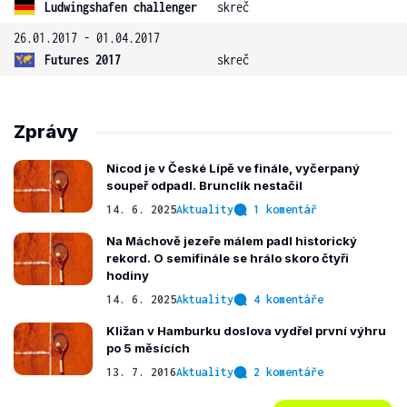
Ludwingshafen challenger
skreč
26.01.2017 - 01.04.2017
Futures 2017
skreč
Zprávy
Nicod je v České Lípě ve finále, vyčerpaný
soupeř odpadl. Brunclík nestačil
14. 6. 2025
Aktuality
1 komentář
Na Máchově jezeře málem padl historický
rekord. O semifinále se hrálo skoro čtyři
hodiny
14. 6. 2025
Aktuality
4 komentáře
Kližan v Hamburku doslova vydřel první výhru
po 5 měsících
13. 7. 2016
Aktuality
2 komentáře