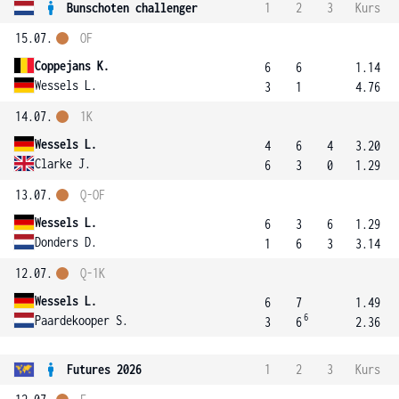
Bunschoten challenger
1
2
3
Kurs
15.07.
OF
Coppejans K.
6
6
1.14
Wessels L.
3
1
4.76
14.07.
1K
Wessels L.
4
6
4
3.20
Clarke J.
6
3
0
1.29
13.07.
Q-OF
Wessels L.
6
3
6
1.29
Donders D.
1
6
3
3.14
12.07.
Q-1K
Wessels L.
6
7
1.49
6
Paardekooper S.
3
6
2.36
Futures 2026
1
2
3
Kurs