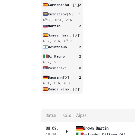
Carreno-Busta
[3]
2
Kuznetsov
[5]
1
5
6
-7, 6-4, 2-6
Martin
2
Gomez-Herrera
[Q]
1
5
6-2, 2-6, 6
-7
Weintraub
2
Di Mauro
2
6-2, 6-3
Pashanski
0
Baumann
[Q]
2
6-1, 1-6, 6-3
Ramos-Vinolas
[2]
1
Datum
Kolo
Zápas
08.09.
Brown Dustin
F
18:10
Volandri Filippo (6)