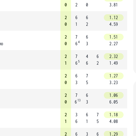
0
2
0
3.81
2
6
6
1.12
0
1
2
4.59
2
7
6
1.51
4
mo
0
6
3
2.27
2
7
4
6
2.32
5
1
6
6
2
1.49
2
6
7
1.27
0
3
5
3.23
2
7
6
1.06
13
0
6
3
6.05
2
3
6
7
1.18
1
6
1
5
4.08
2
6
3
6
1.29