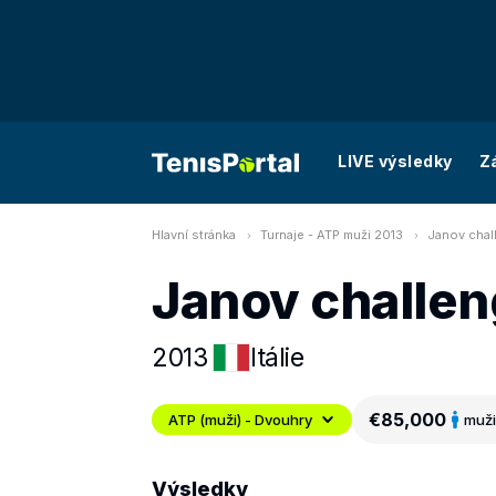
LIVE výsledky
Z
Hlavní stránka
Turnaje - ATP muži 2013
Janov chal
Janov challen
2013
Itálie
€85,000
ATP (muži) - Dvouhry
muži
Výsledky