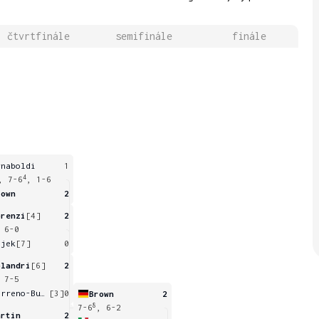
čtvrtfinále
semifinále
finále
rnaboldi
1
4
, 7-6
, 1-6
rown
2
orenzi
[4]
2
 6-0
ájek
[7]
0
olandri
[6]
2
 7-5
Carreno-Busta
[3]
0
Brown
2
8
7-6
, 6-2
artin
2