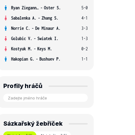
Ryan Ziegann S.
-
Oster S.
5-0
Sabalenka A.
-
Zhang S.
4-1
Norrie C.
-
De Minaur A.
3-3
Golubic V.
-
Swiatek I.
1-3
Kostyuk M.
-
Keys M.
0-2
Hakopian G.
-
Bushuev P.
1-1
Profily hráčů
Sázkařský žebříček