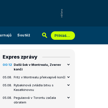
urnajů
Soutěž
Přihlášení
Expres zprávy
00:12
Další šok v Montrealu, Zverev
končí
05.08.
Fritz v Montrealu překvapivě končí
05.08.
Rybakinová zvládla bitvu s
Kasatkinovou
05.08.
Pegulaová v Torontu začala
obratem