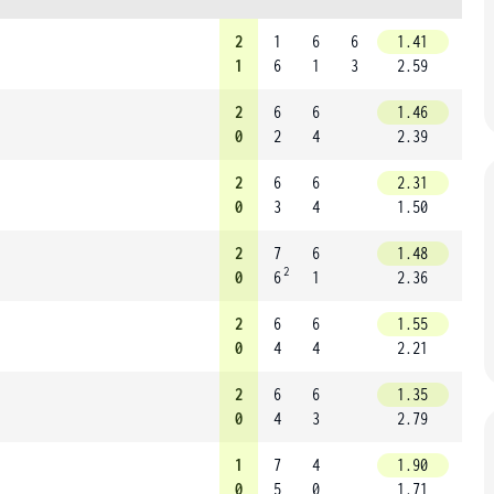
2
1
6
6
1.41
1
6
1
3
2.59
2
6
6
1.46
0
2
4
2.39
2
6
6
2.31
0
3
4
1.50
2
7
6
1.48
2
0
6
1
2.36
2
6
6
1.55
0
4
4
2.21
2
6
6
1.35
0
4
3
2.79
1
7
4
1.90
0
5
0
1.71