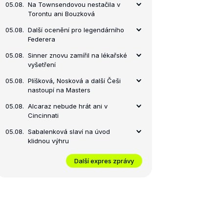
05.08.
Na Townsendovou nestačila v
Torontu ani Bouzková
05.08.
Další ocenění pro legendárního
Federera
05.08.
Sinner znovu zamířil na lékařské
vyšetření
05.08.
Plíšková, Nosková a další Češi
nastoupí na Masters
05.08.
Alcaraz nebude hrát ani v
Cincinnati
05.08.
Sabalenková slaví na úvod
klidnou výhru
Další expres zprávy