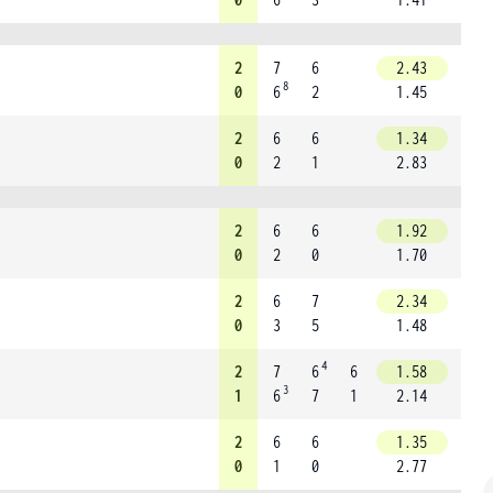
2
7
6
2.43
8
0
6
2
1.45
2
6
6
1.34
0
2
1
2.83
2
6
6
1.92
0
2
0
1.70
2
6
7
2.34
0
3
5
1.48
4
2
7
6
6
1.58
3
1
6
7
1
2.14
2
6
6
1.35
0
1
0
2.77