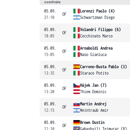
osmifinále
05.09.
Lorenzi Paolo (4)
OF
21:10
Schwartzman Diego
05.09.
Volandri Filippo (6)
OF
18:05
Cecchinato Marco
05.09.
Arnaboldi Andrea
OF
15:05
Naso Gianluca
05.09.
Carreno-Busta Pablo (3)
OF
13:35
Starace Potito
05.09.
Hájek Jan (7)
OF
13:20
Thiem Dominic
05.09.
Martin Andrej
OF
12:15
Weintraub Amir
05.09.
Brown Dustin
OF
11:10
Gabashvili Teimuraz (8)