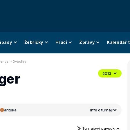
ápasy
Žebříčky
Hráči
Zprávy
Kalendář t
lenger - Dvouhry
ger
2013
antuka
Info o turnaji
Turnajový pavouk