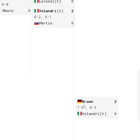
Lorenzi
[4]
0
 6-0
i Mauro
0
Volandri
[6]
2
6-2, 6-1
Martin
0
Brown
2
5
7-6
, 6-3
Volandri
[6]
0