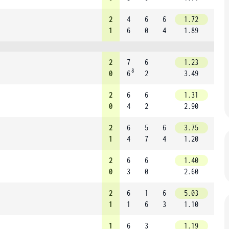
2
4
6
6
1.72
1
6
0
4
1.89
2
7
6
1.23
8
0
6
2
3.49
2
6
6
1.31
0
4
2
2.90
2
6
5
6
3.75
1
4
7
4
1.20
2
6
6
1.40
0
3
0
2.60
2
6
1
6
5.03
1
1
6
3
1.10
1
6
3
1.19