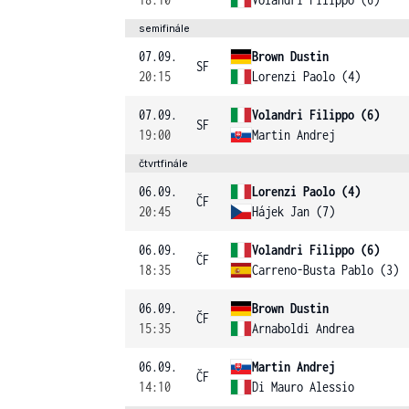
semifinále
07.09.
Brown Dustin
SF
20:15
Lorenzi Paolo (4)
07.09.
Volandri Filippo (6)
SF
19:00
Martin Andrej
čtvrtfinále
06.09.
Lorenzi Paolo (4)
ČF
20:45
Hájek Jan (7)
06.09.
Volandri Filippo (6)
ČF
18:35
Carreno-Busta Pablo (3)
06.09.
Brown Dustin
ČF
15:35
Arnaboldi Andrea
06.09.
Martin Andrej
ČF
14:10
Di Mauro Alessio