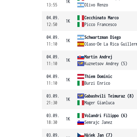
1K
13:55
Olivo Renzo
04.09.
Cecchinato Marco
1K
12:50
Picco Francesco
04.09.
Schwartzman Diego
1K
11:10
Olaso-De La Rica Guiller
04.09.
Martin Andrej
1K
11:10
Kuznetsov Andrey (5)
04.09.
Thiem Dominic
1K
11:10
Burzi Enrico
03.09.
Gabashvili Teimuraz (8)
1K
21:30
Mager Gianluca
03.09.
Volandri Filippo (6)
1K
18:30
Semrajc Janez
03.09.
Hájek Jan (7)