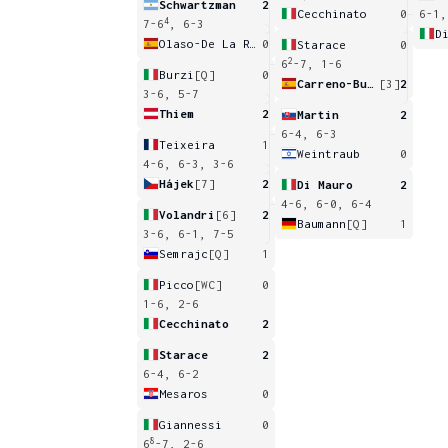
Schwartzman
2
Cecchinato
0
6-1,
4
7-6
, 6-3
D
Olaso-De La Rica
0
Starace
0
2
6
-7, 1-6
Burzi
[Q]
0
Carreno-Busta
[3]
2
3-6, 5-7
Thiem
2
Martin
2
6-4, 6-3
Teixeira
1
Weintraub
0
4-6, 6-3, 3-6
Hájek
[7]
2
Di Mauro
2
4-6, 6-0, 6-4
Volandri
[6]
2
Baumann
[Q]
1
3-6, 6-1, 7-5
Semrajc
[Q]
1
Picco
[WC]
0
1-6, 2-6
Cecchinato
2
Starace
2
6-4, 6-2
Mesaros
0
Giannessi
0
8
6
-7, 2-6