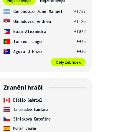
Nejziskovější
Nejztrátovější
Cerundolo Juan Manuel
+1737
Obradovic Andrea
+1126
Eala Alexandra
+1072
Torres Tiago
+975
Aguiard Enzo
+936
Celý žebříček
Zranění hráči
Diallo Gabriel
Tararudee Lanlana
Siniaková Kateřina
Munar Jaume