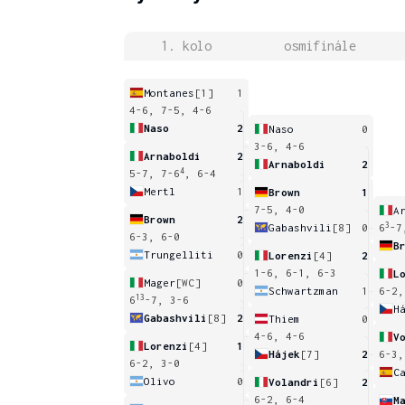
1. kolo
osmifinále
Montanes
[1]
1
4-6, 7-5, 4-6
Naso
2
Naso
0
3-6, 4-6
Arnaboldi
2
Arnaboldi
2
4
5-7, 7-6
, 6-4
Mertl
1
Brown
1
7-5, 4-0
A
Brown
2
3
Gabashvili
[8]
0
6
-7
6-3, 6-0
B
Trungelliti
0
Lorenzi
[4]
2
1-6, 6-1, 6-3
L
Mager
[WC]
0
Schwartzman
1
6-2,
13
6
-7, 3-6
H
Gabashvili
[8]
2
Thiem
0
4-6, 4-6
V
Lorenzi
[4]
1
Hájek
[7]
2
6-3,
6-2, 3-0
Olivo
0
Volandri
[6]
2
6-2, 6-4
M