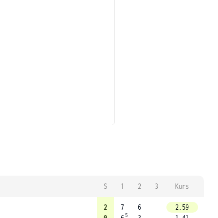
S
1
2
3
Kurs
2
7
6
2.59
5
0
6
3
1.41