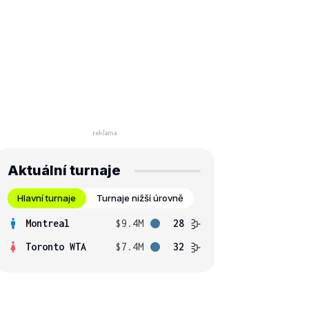
Aktuální turnaje
Hlavní turnaje
Turnaje nižší úrovně
Montreal
$9.4M
28
Toronto WTA
$7.4M
32