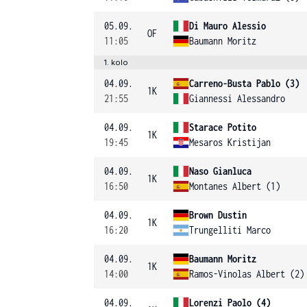
05.09.
Di Mauro Alessio
OF
11:05
Baumann Moritz
1. kolo
04.09.
Carreno-Busta Pablo (3)
1K
21:55
Giannessi Alessandro
04.09.
Starace Potito
1K
19:45
Mesaros Kristijan
04.09.
Naso Gianluca
1K
16:50
Montanes Albert (1)
04.09.
Brown Dustin
1K
16:20
Trungelliti Marco
04.09.
Baumann Moritz
1K
14:00
Ramos-Vinolas Albert (2)
04.09.
Lorenzi Paolo (4)