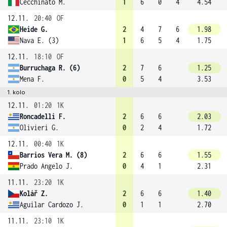
Cecchinato M.
1
6
0
4
4.54
12.11.
20:40
OF
Heide G.
2
4
7
6
1.98
Nava E. (3)
1
6
5
4
1.75
12.11.
18:10
OF
Burruchaga R. (6)
2
7
6
1.25
Mena F.
0
5
4
3.53
1. kolo
12.11.
01:20
1K
Roncadelli F.
2
6
6
2.03
Olivieri G.
0
2
4
1.72
12.11.
00:40
1K
Barrios Vera M. (8)
2
6
6
1.55
Prado Angelo J.
0
4
1
2.31
11.11.
23:20
1K
Kolář Z.
2
6
6
1.40
Aguilar Cardozo J.
0
1
1
2.70
11.11.
23:10
1K