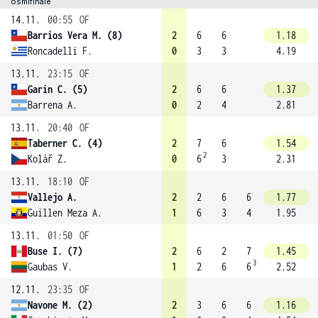
osmifinále
14.11.
00:55
OF
Barrios Vera M. (8)
2
6
6
1.18
Roncadelli F.
0
3
3
4.19
13.11.
23:15
OF
Garin C. (5)
2
6
6
1.37
Barrena A.
0
2
4
2.81
13.11.
20:40
OF
Taberner C. (4)
2
7
6
1.54
2
Kolář Z.
0
6
3
2.31
13.11.
18:10
OF
Vallejo A.
2
2
6
6
1.77
Guillen Meza A.
1
6
3
4
1.95
13.11.
01:50
OF
Buse I. (7)
2
6
2
7
1.45
3
Gaubas V.
1
2
6
6
2.52
12.11.
23:35
OF
Navone M. (2)
2
3
6
6
1.16