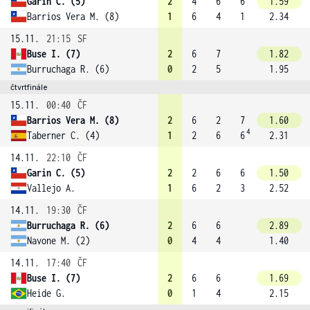
Garin C. (5)
2
4
6
6
1.59
Barrios Vera M. (8)
1
6
4
1
2.34
15.11.
21:15
SF
Buse I. (7)
2
6
7
1.82
Burruchaga R. (6)
0
2
5
1.95
čtvrtfinále
15.11.
00:40
ČF
Barrios Vera M. (8)
2
6
2
7
1.60
4
Taberner C. (4)
1
2
6
6
2.31
14.11.
22:10
ČF
Garin C. (5)
2
2
6
6
1.50
Vallejo A.
1
6
2
3
2.52
14.11.
19:30
ČF
Burruchaga R. (6)
2
6
6
2.89
Navone M. (2)
0
4
4
1.40
14.11.
17:40
ČF
Buse I. (7)
2
6
6
1.69
Heide G.
0
1
4
2.15