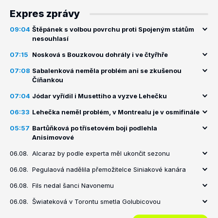
Expres zprávy
09:04
Štěpánek s volbou povrchu proti Spojeným státům
nesouhlasí
07:15
Nosková s Bouzkovou dohrály i ve čtyřhře
07:08
Sabalenková neměla problém ani se zkušenou
Číňankou
07:04
Jódar vyřídil i Musettiho a vyzve Lehečku
06:33
Lehečka neměl problém, v Montrealu je v osmifinále
05:57
Bartůňková po třísetovém boji podlehla
Anisimovové
06.08.
Alcaraz by podle experta měl ukončit sezonu
06.08.
Pegulaová nadělila přemožitelce Siniakové kanára
06.08.
Fils nedal šanci Navonemu
06.08.
Šwiateková v Torontu smetla Golubicovou