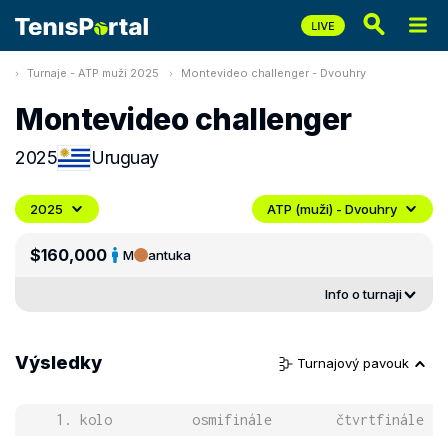
Turnaje - ATP muži 2025
Montevideo challenger - Dvouhry
Montevideo challenger
2025
Uruguay
2025
ATP (muži) - Dvouhry
$160,000
M
antuka
Info o turnaji
Výsledky
Turnajový pavouk
1. kolo
osmifinále
čtvrtfinále