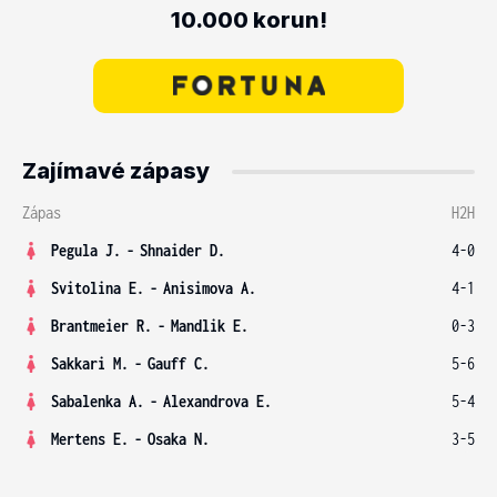
10.000 korun!
Zajímavé zápasy
Zápas
H2H
Pegula J.
-
Shnaider D.
4-0
Svitolina E.
-
Anisimova A.
4-1
Brantmeier R.
-
Mandlik E.
0-3
Sakkari M.
-
Gauff C.
5-6
Sabalenka A.
-
Alexandrova E.
5-4
Mertens E.
-
Osaka N.
3-5