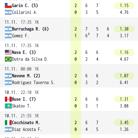
Garin C. (5)
2
6
7
1.15
Collarini A.
0
3
5
4.76
11.11.
17:35
1K
Burruchaga R. (6)
2
7
5
6
1.30
6
Gomez F.
1
6
7
4
3.17
11.11.
17:35
1K
Nava E. (3)
2
6
6
1.16
Dutra da Silva D.
0
2
4
4.67
11.11.
00:00
1K
Navone M. (2)
2
6
6
1.07
Rodriguez Taverna S.
0
3
2
6.41
10.11.
22:10
1K
Buse I. (7)
2
6
6
1.31
Skatov T.
0
3
1
3.08
10.11.
21:55
1K
Cecchinato M.
2
6
7
3.45
Diaz Acosta F.
0
4
5
1.26