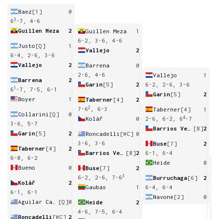
Baez
[1]
0
3
6
-7, 4-6
Guillen Meza
2
Guillen Meza
1
6-2, 3-6, 4-6
Justo
[Q]
1
Vallejo
2
6-4, 2-6, 3-6
Vallejo
2
Barrena
0
2-6, 4-6
Vallejo
1
Barrena
2
Garin
[5]
2
6-2, 2-6, 3-6
1
6
-7, 7-5, 6-1
Garin
[5]
2
Boyer
1
Taberner
[4]
2
2
7-6
, 6-3
Taberner
[4]
1
Collarini
[Q]
0
4
Kolář
0
2-6, 6-2, 6
-7
3-6, 5-7
Barrios Vera
[8]
2
Garin
[5]
2
Roncadelli
[WC]
0
3-6, 3-6
Buse
[7]
2
Taberner
[4]
2
Barrios Vera
[8]
2
6-1, 6-4
6-0, 6-2
Heide
0
Bueno
0
Buse
[7]
2
4
3
6-2, 2-6, 7-6
Burruchaga
[6]
2
Kolář
2
Gaubas
1
6-4, 6-4
6-1, 6-1
Navone
[2]
0
Aguilar Cardozo
[Q]
0
Heide
2
6
4-6, 7-5, 6-4
Roncadelli
[WC]
2