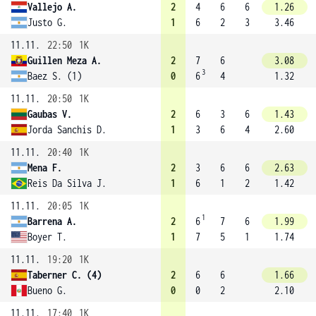
Vallejo A.
2
4
6
6
1.26
Justo G.
1
6
2
3
3.46
11.11.
22:50
1K
Guillen Meza A.
2
7
6
3.08
3
Baez S. (1)
0
6
4
1.32
11.11.
20:50
1K
Gaubas V.
2
6
3
6
1.43
Jorda Sanchis D.
1
3
6
4
2.60
11.11.
20:40
1K
Mena F.
2
3
6
6
2.63
Reis Da Silva J.
1
6
1
2
1.42
11.11.
20:05
1K
1
Barrena A.
2
6
7
6
1.99
Boyer T.
1
7
5
1
1.74
11.11.
19:20
1K
Taberner C. (4)
2
6
6
1.66
Bueno G.
0
0
2
2.10
11.11.
17:40
1K