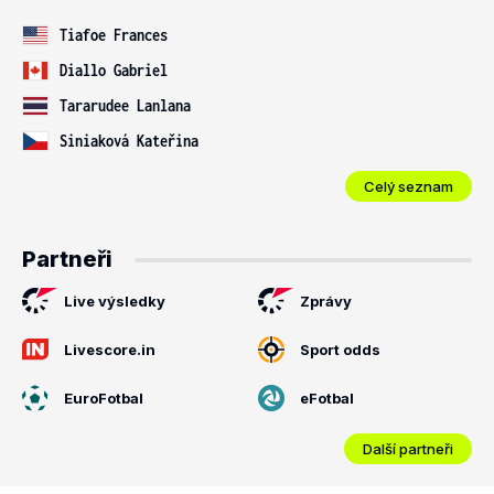
Tiafoe Frances
Diallo Gabriel
Tararudee Lanlana
Siniaková Kateřina
Celý seznam
Partneři
Live výsledky
Zprávy
Livescore.in
Sport odds
EuroFotbal
eFotbal
Další partneři