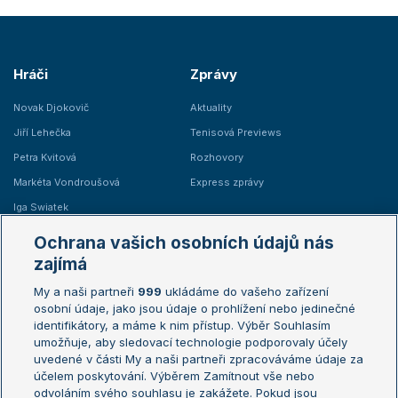
Hráči
Zprávy
Novak Djokovič
Aktuality
Jiří Lehečka
Tenisová Previews
Petra Kvitová
Rozhovory
Markéta Vondroušová
Express zprávy
Iga Swiatek
Marie Bouzková
Ochrana vašich osobních údajů nás
Žebříčky
Kalendář turnajů
zajímá
My a naši partneři
999
ukládáme do vašeho zařízení
Žebříček ATP (muži)
Australian Open
osobní údaje, jako jsou údaje o prohlížení nebo jedinečné
Žebříček WTA (ženy)
French Open
identifikátory, a máme k nim přístup. Výběr Souhlasím
umožňuje, aby sledovací technologie podporovaly účely
Sázkařský žebříček
Wimbledon
uvedené v části My a naši partneři zpracováváme údaje za
US Open
účelem poskytování. Výběrem Zamítnout vše nebo
odvoláním svého souhlasu je zakážete. Pokud jsou
Turnaj mistrů