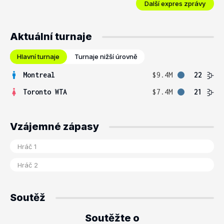
Další expres zprávy
Aktuální turnaje
Hlavní turnaje
Turnaje nižší úrovně
Montreal
$9.4M
22
Toronto WTA
$7.4M
21
Vzájemné zápasy
Soutěž
Soutěžte o