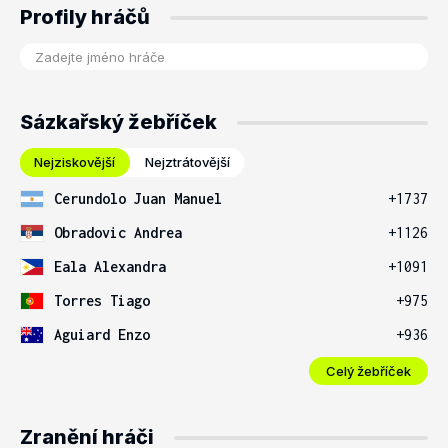
Profily hráčů
Sázkařský žebříček
Nejziskovější
Nejztrátovější
Cerundolo Juan Manuel
+1737
Obradovic Andrea
+1126
Eala Alexandra
+1091
Torres Tiago
+975
Aguiard Enzo
+936
Celý žebříček
Zranění hráči