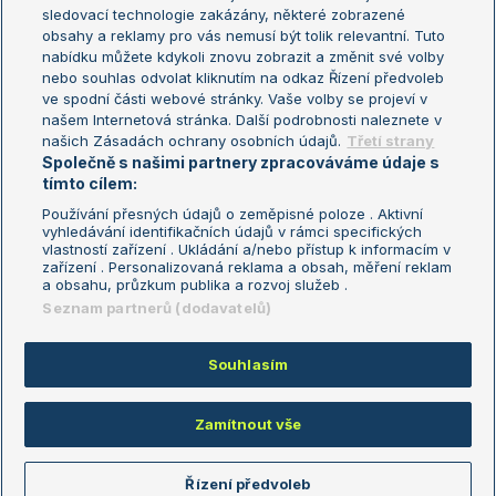
sledovací technologie zakázány, některé zobrazené
Turnaj mistryň
obsahy a reklamy pro vás nemusí být tolik relevantní. Tuto
Aktualní trendy
nabídku můžete kdykoli znovu zobrazit a změnit své volby
nebo souhlas odvolat kliknutím na odkaz Řízení předvoleb
ve spodní části webové stránky. Vaše volby se projeví v
Fotbalové přestupy
našem Internetová stránka. Další podrobnosti naleznete v
Livesport Daily
našich Zásadách ochrany osobních údajů.
Třetí strany
Společně s našimi partnery zpracováváme údaje s
LS Prague Open
tímto cílem:
Používání přesných údajů o zeměpisné poloze . Aktivní
vyhledávání identifikačních údajů v rámci specifických
vlastností zařízení . Ukládání a/nebo přístup k informacím v
Podmínky užití
Nastavení soukromí
zařízení . Personalizovaná reklama a obsah, měření reklam
GDPR a žurnalistika
Reklama
a obsahu, průzkum publika a rozvoj služeb .
Informace o zpracování osobních
Kontakt
Seznam partnerů (dodavatelů)
údajů
Tiráž
Souhlasím
Copyright © 2008-2026 TenisPortal.cz. Využíváme zpravodajství ČTK.
Zamítnout vše
Řízení předvoleb