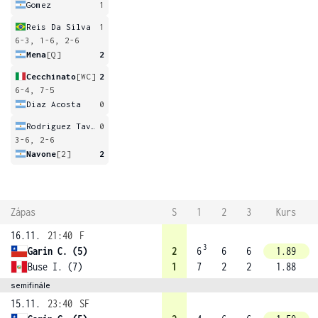
Gomez
1
Reis Da Silva
1
6-3, 1-6, 2-6
Mena
[Q]
2
Cecchinato
[WC]
2
6-4, 7-5
Diaz Acosta
0
Rodriguez Taverna
0
3-6, 2-6
Navone
[2]
2
Zápas
S
1
2
3
Kurs
16.11.
21:40
F
3
Garin C. (5)
2
6
6
6
1.89
Buse I. (7)
1
7
2
2
1.88
semifinále
15.11.
23:40
SF