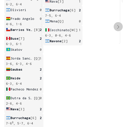
Nava
[3]
1
6-2, 6-4
Olivieri
0
Burruchaga
[6]
2
7-5, 6-4
Prado Angelo
0
Mena
[Q]
0
4-6, 1-6
Barrios Vera
[8]
2
Cecchinato
[WC]
1
6-3, 0-6, 4-6
Buse
[7]
2
Navone
[2]
2
6-3, 6-1
Skatov
0
Jorda Sanchis
[Q]
1
3-6, 6-3, 4-6
Gaubas
2
Heide
2
6-3, 6-4
Pacheco Mendez
0
Dutra da Silva
[Q]
0
2-6, 4-6
Nava
[3]
2
Burruchaga
[6]
2
6
7-6
, 5-7, 6-4