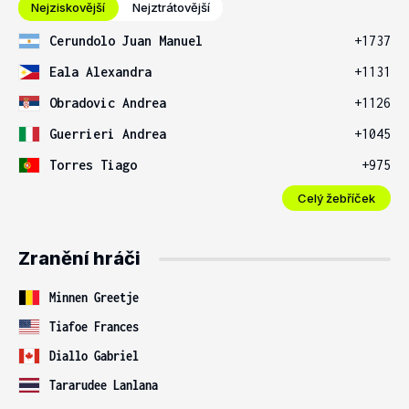
Nejziskovější
Nejztrátovější
Cerundolo Juan Manuel
+1737
Eala Alexandra
+1131
Obradovic Andrea
+1126
Guerrieri Andrea
+1045
Torres Tiago
+975
Celý žebříček
Zranění hráči
Minnen Greetje
Tiafoe Frances
Diallo Gabriel
Tararudee Lanlana