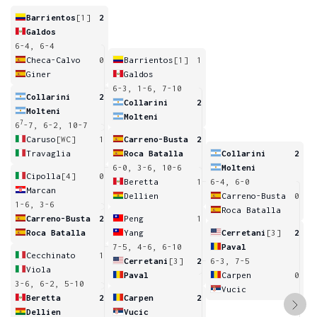
Barrientos
[1]
2
Galdos
6-4, 6-4
Checa-Calvo
0
Barrientos
[1]
1
Giner
Galdos
6-3, 1-6, 7-10
Collarini
2
Collarini
2
Molteni
Molteni
7
6
-7, 6-2, 10-7
Caruso
[WC]
1
Carreno-Busta
2
Travaglia
Roca Batalla
Collarini
2
6-0, 3-6, 10-6
Molteni
Cipolla
[4]
0
Beretta
1
6-4, 6-0
Marcan
Dellien
Carreno-Busta
0
1-6, 3-6
Roca Batalla
Carreno-Busta
2
Peng
1
Roca Batalla
Yang
Cerretani
[3]
2
7-5, 4-6, 6-10
Paval
Cecchinato
1
Cerretani
[3]
2
6-3, 7-5
Viola
Paval
Carpen
0
3-6, 6-2, 5-10
Vucic
Beretta
2
Carpen
2
Dellien
Vucic