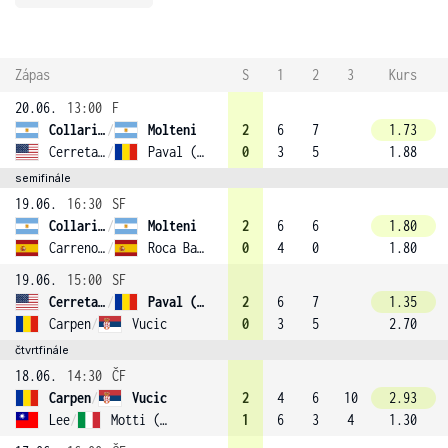
Zápas
S
1
2
3
Kurs
20.06.
13:00
F
Collarini
/
Molteni
2
6
7
1.73
Cerretani
/
Paval (3)
0
3
5
1.88
semifinále
19.06.
16:30
SF
Collarini
/
Molteni
2
6
6
1.80
Carreno-Busta
/
Roca Batalla
0
4
0
1.80
19.06.
15:00
SF
Cerretani
/
Paval (3)
2
6
7
1.35
Carpen
/
Vucic
0
3
5
2.70
čtvrtfinále
18.06.
14:30
ČF
Carpen
/
Vucic
2
4
6
10
2.93
Lee
/
Motti (2)
1
6
3
4
1.30