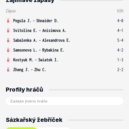
Zajímavé zápasy
Zápas
H2H
Pegula J.
-
Shnaider D.
4-0
Svitolina E.
-
Anisimova A.
4-1
Sabalenka A.
-
Alexandrova E.
5-4
Samsonova L.
-
Rybakina E.
4-2
Kostyuk M.
-
Swiatek I.
1-3
Zhang J.
-
Zhu C.
2-2
Profily hráčů
Sázkařský žebříček