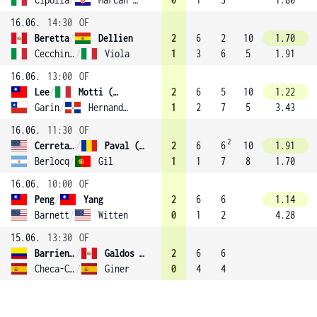
16.06.
14:30
OF
Beretta
/
Dellien
2
6
2
10
1.70
Cecchinato
/
Viola
1
3
6
5
1.91
16.06.
13:00
OF
Lee
/
Motti (2)
2
6
5
10
1.22
Garin
/
Hernandez-Fernandez
1
2
7
5
3.43
16.06.
11:30
OF
2
Cerretani
/
Paval (3)
2
6
6
10
1.91
Berlocq
/
Gil
1
1
7
8
1.70
16.06.
10:00
OF
Peng
/
Yang
2
6
6
1.14
Barnett
/
Witten
0
1
2
4.28
15.06.
13:30
OF
Barrientos
/
Galdos (1)
2
6
6
Checa-Calvo
/
Giner
0
4
4