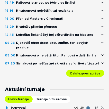
16:49
Palicová je znovu po týdnu ve finále!
16:14
Knutsonová největší titul nezískala
16:00
Přehled Masters v Cincinnati
13:29
Krádež v přímém přenosu
12:45
Lehečku čeká těžký boj o čtvrtfinále na Masters
09:26
Djokovič chce drastickou změnu tenisových
pravidel
09:00
Knutsonová o největší titul, Palicová o další finále
07:20
Siniaková po nešťastné skreči slaví drtivé vítězství
Další expres zprávy
Aktuální turnaje
Hlavní turnaje
Turnaje nižší úrovně
Montreal
$9.4M
16