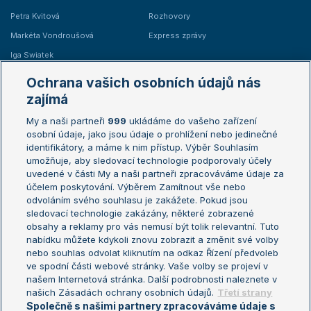
Petra Kvitová
Rozhovory
Markéta Vondroušová
Express zprávy
Iga Swiatek
Marie Bouzková
Ochrana vašich osobních údajů nás
Žebříčky
Kalendář turnajů
zajímá
My a naši partneři
999
ukládáme do vašeho zařízení
Žebříček ATP (muži)
Australian Open
osobní údaje, jako jsou údaje o prohlížení nebo jedinečné
Žebříček WTA (ženy)
French Open
identifikátory, a máme k nim přístup. Výběr Souhlasím
umožňuje, aby sledovací technologie podporovaly účely
Sázkařský žebříček
Wimbledon
uvedené v části My a naši partneři zpracováváme údaje za
US Open
účelem poskytování. Výběrem Zamítnout vše nebo
odvoláním svého souhlasu je zakážete. Pokud jsou
Turnaj mistrů
sledovací technologie zakázány, některé zobrazené
Turnaj mistryň
obsahy a reklamy pro vás nemusí být tolik relevantní. Tuto
Aktualní trendy
nabídku můžete kdykoli znovu zobrazit a změnit své volby
nebo souhlas odvolat kliknutím na odkaz Řízení předvoleb
ve spodní části webové stránky. Vaše volby se projeví v
Fotbalové přestupy
našem Internetová stránka. Další podrobnosti naleznete v
Livesport Daily
našich Zásadách ochrany osobních údajů.
Třetí strany
Společně s našimi partnery zpracováváme údaje s
LS Prague Open