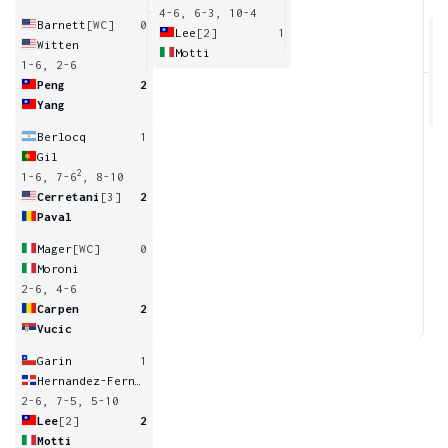
4-6, 6-3, 10-4
Barnett
[WC]
0
Lee
[2]
1
Witten
Motti
1-6, 2-6
6
Peng
2
Yang
Berlocq
1
Gil
2
1-6, 7-6
, 8-10
Cerretani
[3]
2
Paval
Mager
[WC]
0
Moroni
2-6, 4-6
Carpen
2
Vucic
Garin
1
Hernandez-Fernandez
2-6, 7-5, 5-10
Lee
[2]
2
Motti