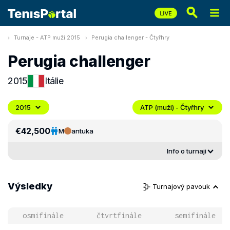
Turnaje - ATP muži 2015
Perugia challenger - Čtyřhry
Perugia challenger
2015
Itálie
2015
ATP (muži) - Čtyřhry
€42,500
M
antuka
Info o turnaji
Výsledky
Turnajový pavouk
osmifinále
čtvrtfinále
semifinále