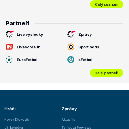
Celý seznam
Partneři
Live výsledky
Zprávy
Livescore.in
Sport odds
EuroFotbal
eFotbal
Další partneři
Hráči
Zprávy
Novak Djokovič
Aktuality
Jiří Lehečka
Tenisová Previews