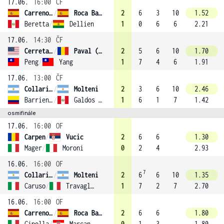
17.06.
16:00
ČF
Carreno-Busta
/
Roca Batalla
2
6
3
10
1.52
Beretta
/
Dellien
1
0
6
6
2.21
17.06.
14:30
ČF
Cerretani
/
Paval (3)
2
5
6
10
1.70
Peng
/
Yang
1
7
4
6
1.91
17.06.
13:00
ČF
Collarini
/
Molteni
2
3
6
10
2.46
Barrientos
/
Galdos (1)
1
6
1
7
1.42
osmifinále
17.06.
16:00
OF
Carpen
/
Vucic
2
6
6
1.30
Mager
/
Moroni
0
2
4
2.93
16.06.
16:00
OF
7
Collarini
/
Molteni
2
6
6
10
1.35
Caruso
/
Travaglia
1
7
2
7
2.70
16.06.
16:00
OF
Carreno-Busta
/
Roca Batalla
2
6
6
1.80
Cipolla
/
Marcan (4)
0
1
3
1.80