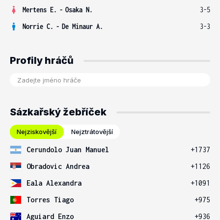
Mertens E.
-
Osaka N.
3-5
Norrie C.
-
De Minaur A.
3-3
Profily hráčů
Sázkařský žebříček
Nejziskovější
Nejztrátovější
Cerundolo Juan Manuel
+1737
Obradovic Andrea
+1126
Eala Alexandra
+1091
Torres Tiago
+975
Aguiard Enzo
+936