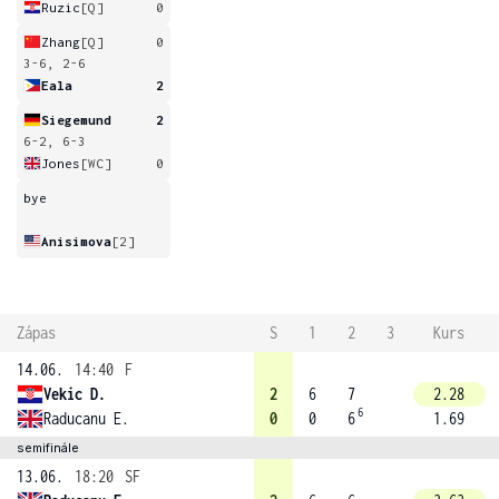
Ruzic
[Q]
0
Zhang
[Q]
0
3-6, 2-6
Eala
2
Siegemund
2
6-2, 6-3
Jones
[WC]
0
bye
Anisimova
[2]
Zápas
S
1
2
3
Kurs
14.06.
14:40
F
Vekic D.
2
6
7
2.28
6
Raducanu E.
0
0
6
1.69
semifinále
13.06.
18:20
SF