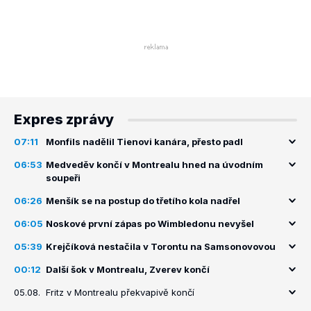
Expres zprávy
07:11
Monfils nadělil Tienovi kanára, přesto padl
06:53
Medveděv končí v Montrealu hned na úvodním
soupeři
06:26
Menšík se na postup do třetího kola nadřel
06:05
Noskové první zápas po Wimbledonu nevyšel
05:39
Krejčíková nestačila v Torontu na Samsonovovou
00:12
Další šok v Montrealu, Zverev končí
05.08.
Fritz v Montrealu překvapivě končí