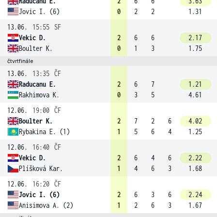
Raducanu E.
2
6
6
3.63
Jovic I. (6)
0
2
2
1.31
13.06.
15:55
SF
Vekic D.
2
6
6
2.17
Boulter K.
0
1
3
1.75
čtvrtfinále
13.06.
13:35
ČF
Raducanu E.
2
6
7
1.21
Rakhimova K.
0
3
5
4.61
12.06.
19:00
ČF
Boulter K.
2
7
2
6
4.02
Rybakina E. (1)
1
5
6
4
1.25
12.06.
16:40
ČF
Vekic D.
2
6
4
6
2.22
Plíšková Kar.
1
4
6
3
1.68
12.06.
16:20
ČF
Jovic I. (6)
2
6
3
6
2.24
Anisimova A. (2)
1
2
6
3
1.67