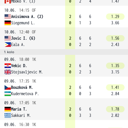
Mboko V. (3)
0
2
4
1.47
10.06.
14:15
OF
Anisimova A. (2)
2
6
6
1.29
Siegemund L.
0
1
3
3.66
10.06.
12:40
OF
Jovic I. (6)
2
6
6
1.56
Eala A.
0
2
2
2.43
1. kolo
09.06.
18:00
1K
Vekic D.
2
6
6
1.35
Stojsavljevic M.
0
2
3
3.15
09.06.
17:35
1K
Bouzková M.
2
6
6
1.41
Kudermetova P.
0
0
3
2.84
09.06.
17:05
1K
Maria T.
2
6
6
1.78
Sakkari M.
0
3
3
2.02
09.06.
16:30
1K