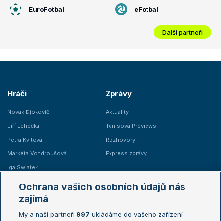
EuroFotbal
eFotbal
Další partneři
Hráči
Zprávy
Novak Djokovič
Aktuality
Jiří Lehečka
Tenisová Previews
Petra Kvitová
Rozhovory
Markéta Vondroušová
Express zprávy
Iga Swiatek
Marie Bouzková
Ochrana vašich osobních údajů nás
Žebříčky
Kalendář turnajů
zajímá
My a naši partneři
997
ukládáme do vašeho zařízení
Žebříček ATP (muži)
Australian Open