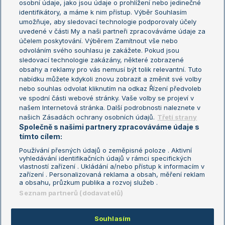
osobní údaje, jako jsou údaje o prohlížení nebo jedinečné
Žebříček WTA (ženy)
French Open
identifikátory, a máme k nim přístup. Výběr Souhlasím
umožňuje, aby sledovací technologie podporovaly účely
Sázkařský žebříček
Wimbledon
uvedené v části My a naši partneři zpracováváme údaje za
US Open
účelem poskytování. Výběrem Zamítnout vše nebo
odvoláním svého souhlasu je zakážete. Pokud jsou
Turnaj mistrů
sledovací technologie zakázány, některé zobrazené
Turnaj mistryň
obsahy a reklamy pro vás nemusí být tolik relevantní. Tuto
Aktualní trendy
nabídku můžete kdykoli znovu zobrazit a změnit své volby
nebo souhlas odvolat kliknutím na odkaz Řízení předvoleb
ve spodní části webové stránky. Vaše volby se projeví v
Fotbalové přestupy
našem Internetová stránka. Další podrobnosti naleznete v
Livesport Daily
našich Zásadách ochrany osobních údajů.
Třetí strany
Společně s našimi partnery zpracováváme údaje s
LS Prague Open
tímto cílem:
Používání přesných údajů o zeměpisné poloze . Aktivní
vyhledávání identifikačních údajů v rámci specifických
vlastností zařízení . Ukládání a/nebo přístup k informacím v
Podmínky užití
Nastavení soukromí
zařízení . Personalizovaná reklama a obsah, měření reklam
GDPR a žurnalistika
Reklama
a obsahu, průzkum publika a rozvoj služeb .
Informace o zpracování osobních
Kontakt
Seznam partnerů (dodavatelů)
údajů
Tiráž
Souhlasím