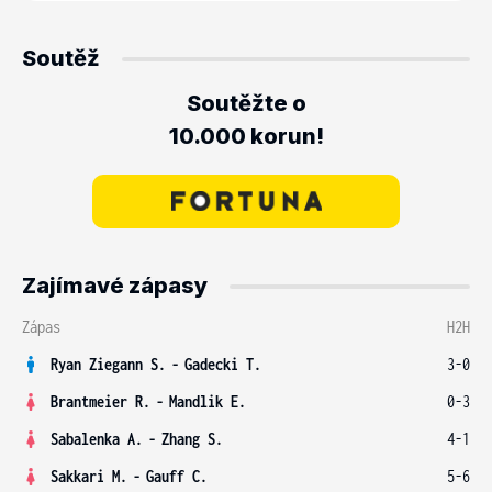
Soutěž
Soutěžte o
10.000 korun!
Zajímavé zápasy
Zápas
H2H
Ryan Ziegann S.
-
Gadecki T.
3-0
Brantmeier R.
-
Mandlik E.
0-3
Sabalenka A.
-
Zhang S.
4-1
Sakkari M.
-
Gauff C.
5-6