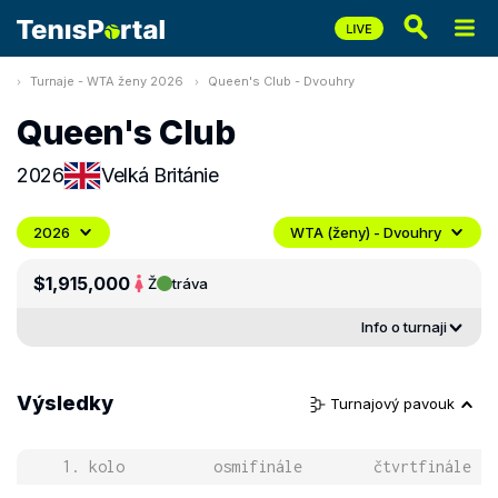
Turnaje - WTA ženy 2026
Queen's Club - Dvouhry
Queen's Club
2026
Velká Británie
2026
WTA (ženy) - Dvouhry
$1,915,000
Ž
tráva
Info o turnaji
Výsledky
Turnajový pavouk
1. kolo
osmifinále
čtvrtfinále