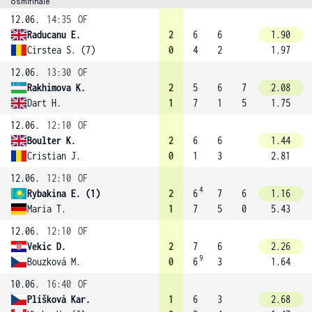
osmifinále
12.06.
14:35
OF
Raducanu E.
2
6
6
1.90
Cirstea S. (7)
0
4
2
1.97
12.06.
13:30
OF
Rakhimova K.
2
5
6
7
2.08
Dart H.
1
7
1
5
1.75
12.06.
12:10
OF
Boulter K.
2
6
6
1.44
Cristian J.
0
1
3
2.81
12.06.
12:10
OF
4
Rybakina E. (1)
2
6
7
6
1.16
Maria T.
1
7
5
0
5.43
12.06.
12:10
OF
Vekic D.
2
7
6
2.26
9
Bouzková M.
0
6
3
1.64
10.06.
16:40
OF
Plíšková Kar.
1
6
3
2.68