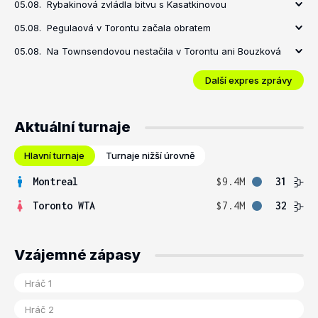
05.08.
Rybakinová zvládla bitvu s Kasatkinovou
05.08.
Pegulaová v Torontu začala obratem
05.08.
Na Townsendovou nestačila v Torontu ani Bouzková
Další expres zprávy
Aktuální turnaje
Hlavní turnaje
Turnaje nižší úrovně
Montreal
$9.4M
31
Toronto WTA
$7.4M
32
Vzájemné zápasy