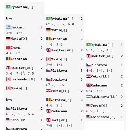
Rybakina
[1]
bye
Rybakina
[1]
2
4
6
-7, 7-5, 6-0
Sakkari
0
Maria
[Q]
1
3-6, 3-6
Maria
[Q]
2
Cristian
0
1-6, 3-6
Rybakina
[1]
1
Zheng
0
Boulter
[WC]
2
5-7, 6-2, 4-6
4
4-6, 6
-7
Boulter
[WC]
2
Cristian
2
Mboko
[3]
0
2-6, 4-3
Plíšková
1
Boulter
[WC]
2
Plíšková
1
4-6, 6-4, 3-6
4
3-6, 7-6
, 7-5
Vekic
[LL]
2
Fernandez
[8]
1
Bouzková
0
9
6
-7, 3-6
Raducanu
2
Mboko
[3]
Vekic
[LL]
2
6-3, 7-5
Rakhimova
[LL]
0
bye
Cirstea
[7]
0
1
4-6, 2-6
Jovic
[6]
2
Plíšková
2
Raducanu
2
6-2, 3-6, 6-3
1
6
-7, 6-3, 6-4
Anisimova
[2]
1
Kessler
1
Dart
[WC]
1
6
7-5, 1-6, 5-7
Bouzková
2