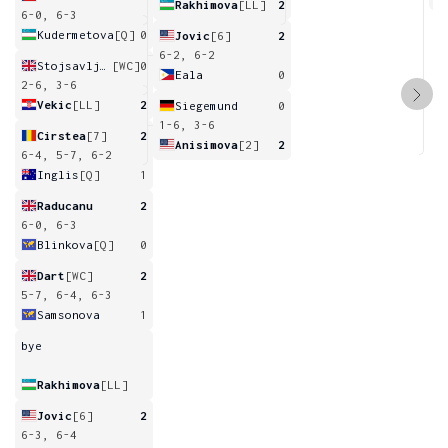
Rakhimova
[LL]
2
6-0, 6-3
Kudermetova
[Q]
0
Jovic
[6]
2
6-2, 6-2
Stojsavljevic
[WC]
0
Eala
0
2-6, 3-6
Vekic
[LL]
2
Siegemund
0
1-6, 3-6
Cirstea
[7]
2
Anisimova
[2]
2
6-4, 5-7, 6-2
Inglis
[Q]
1
Raducanu
2
6-0, 6-3
Blinkova
[Q]
0
Dart
[WC]
2
5-7, 6-4, 6-3
Samsonova
1
bye
Rakhimova
[LL]
Jovic
[6]
2
6-3, 6-4