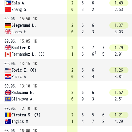
Eala A.
2
6
6
1.49
Zhang S.
0
3
2
2.53
09.06.
15:50
1K
Siegemund L.
2
6
6
1.37
Jones F.
0
2
3
3.03
09.06.
15:05
1K
Boulter K.
2
3
7
7
1.79
4
Fernandez L. (8)
1
6
6
5
2.01
09.06.
13:15
1K
Jovic I. (6)
2
6
6
1.26
Ruzic A.
0
3
4
3.81
09.06.
13:10
1K
Raducanu E.
2
6
6
1.52
Blinkova A.
0
0
3
2.51
09.06.
12:10
1K
Cirstea S. (7)
2
6
5
6
1.21
Inglis M.
1
4
7
2
4.29
08.06.
16:00
1K