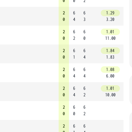
0
0
2
2
6
6
1.29
0
4
3
3.20
2
6
6
1.01
0
2
0
11.00
2
6
6
1.84
0
1
4
1.83
2
6
6
1.08
0
4
4
6.00
2
6
6
1.01
0
4
2
10.00
2
6
6
0
0
2
2
6
6