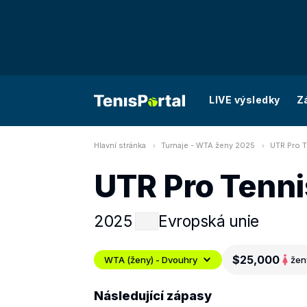
LIVE výsledky
Z
Hlavní stránka
Turnaje - WTA ženy 2025
UTR Pro T
UTR Pro Tenni
2025
Evropská unie
$25,000
WTA (ženy) - Dvouhry
žen
Následující zápasy