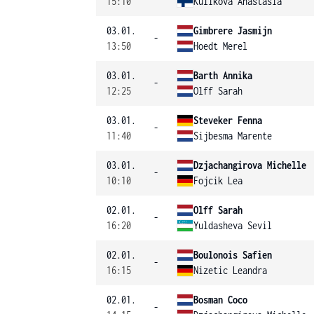
15:10
Kulikova Anastasia
03.01.
Gimbrere Jasmijn
-
13:50
Hoedt Merel
03.01.
Barth Annika
-
12:25
Olff Sarah
03.01.
Steveker Fenna
-
11:40
Sijbesma Marente
03.01.
Dzjachangirova Michelle
-
10:10
Fojcik Lea
02.01.
Olff Sarah
-
16:20
Yuldasheva Sevil
02.01.
Boulonois Safien
-
16:15
Nizetic Leandra
02.01.
Bosman Coco
-