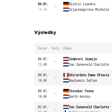
04.01.
Nizetic Leandra
-
14:30
Dzjachangirova Michelle
Výsledky
Datum
Kolo
Zápas
04.01.
Gimbrere Jasmijn
-
12:40
Van Zonneveld Charlotte
04.01.
Ghirardato Emma Ottavia
-
10:00
Boulonois Safien
04.01.
Steveker Fenna
-
10:00
Barth Annika
03.01.
Van Zonneveld Charlotte
-