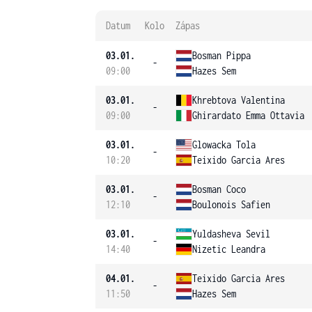
Datum
Kolo
Zápas
03.01.
Bosman Pippa
-
09:00
Hazes Sem
03.01.
Khrebtova Valentina
-
09:00
Ghirardato Emma Ottavia
03.01.
Glowacka Tola
-
10:20
Teixido Garcia Ares
03.01.
Bosman Coco
-
12:10
Boulonois Safien
03.01.
Yuldasheva Sevil
-
14:40
Nizetic Leandra
04.01.
Teixido Garcia Ares
-
11:50
Hazes Sem