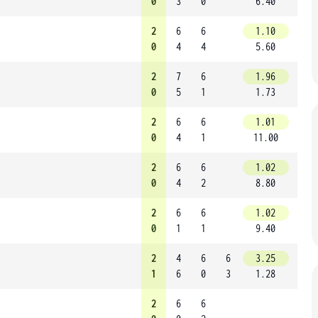
0
3
0
6.40
2
6
6
1.10
0
4
4
5.60
2
7
6
1.96
0
5
1
1.73
2
6
6
1.01
0
4
1
11.00
2
6
6
1.02
0
4
2
8.80
2
6
6
1.02
0
1
1
9.40
2
4
6
6
3.25
1
6
0
3
1.28
2
6
6