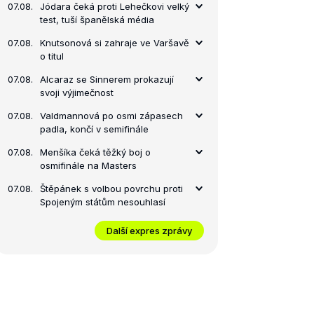
07.08.
Jódara čeká proti Lehečkovi velký
test, tuší španělská média
07.08.
Knutsonová si zahraje ve Varšavě
o titul
07.08.
Alcaraz se Sinnerem prokazují
svoji výjimečnost
07.08.
Valdmannová po osmi zápasech
padla, končí v semifinále
07.08.
Menšíka čeká těžký boj o
osmifinále na Masters
07.08.
Štěpánek s volbou povrchu proti
Spojeným státům nesouhlasí
Další expres zprávy