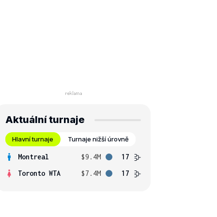
Aktuální turnaje
Hlavní turnaje
Turnaje nižší úrovně
Montreal
$9.4M
17
Toronto WTA
$7.4M
17