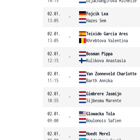
14:15
Dzjachangirova Michelle
02.01.
Fojcik Lea
-
13:05
Hazes Sem
02.01.
Teixido Garcia Ares
-
13:05
Khrebtova Valentina
02.01.
Bosman Pippa
-
12:15
Kulikova Anastasia
02.01.
Van Zonneveld Charlotte
-
11:15
Barth Annika
02.01.
Gimbrere Jasmijn
-
10:55
Sijbesma Marente
02.01.
Glowacka Tola
-
09:00
Boulonois Safien
02.01.
Hoedt Merel
-