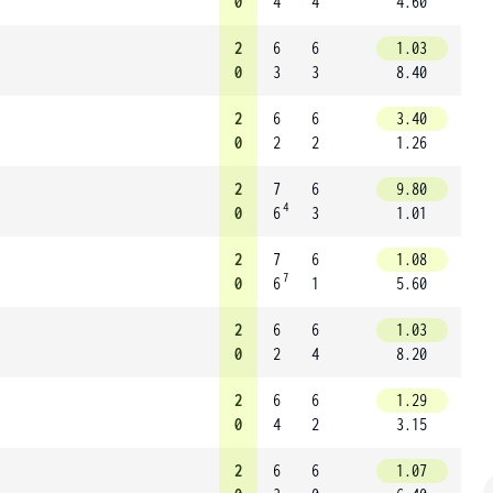
0
4
4
4.60
2
6
6
1.03
0
3
3
8.40
2
6
6
3.40
0
2
2
1.26
2
7
6
9.80
4
0
6
3
1.01
2
7
6
1.08
7
0
6
1
5.60
2
6
6
1.03
0
2
4
8.20
2
6
6
1.29
0
4
2
3.15
2
6
6
1.07