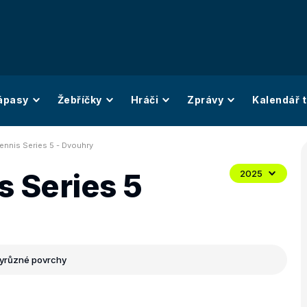
ápasy
Žebříčky
Hráči
Zprávy
Kalendář t
ennis Series 5 - Dvouhry
s Series 5
2025
y
různé povrchy