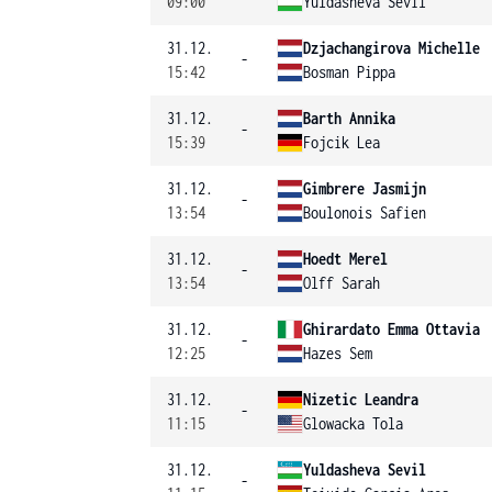
09:00
Yuldasheva Sevil
31.12.
Dzjachangirova Michelle
-
15:42
Bosman Pippa
31.12.
Barth Annika
-
15:39
Fojcik Lea
31.12.
Gimbrere Jasmijn
-
13:54
Boulonois Safien
31.12.
Hoedt Merel
-
13:54
Olff Sarah
31.12.
Ghirardato Emma Ottavia
-
12:25
Hazes Sem
31.12.
Nizetic Leandra
-
11:15
Glowacka Tola
31.12.
Yuldasheva Sevil
-