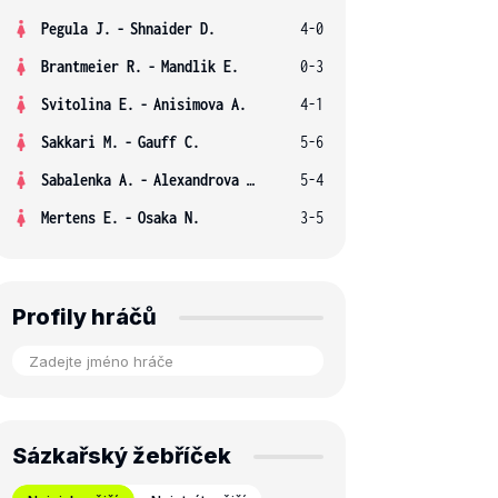
Pegula J.
-
Shnaider D.
4-0
Brantmeier R.
-
Mandlik E.
0-3
Svitolina E.
-
Anisimova A.
4-1
Sakkari M.
-
Gauff C.
5-6
Sabalenka A.
-
Alexandrova E.
5-4
Mertens E.
-
Osaka N.
3-5
Profily hráčů
Sázkařský žebříček