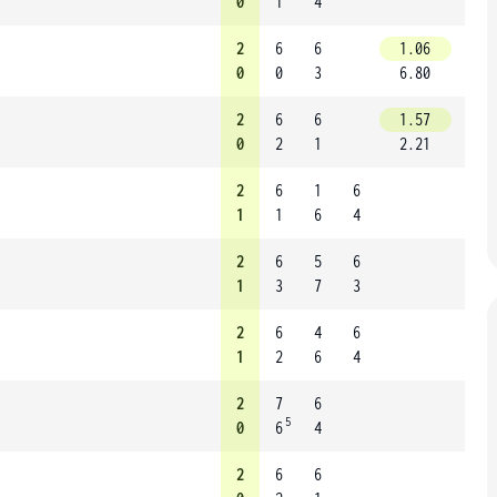
0
1
4
2
6
6
1.06
0
0
3
6.80
2
6
6
1.57
0
2
1
2.21
2
6
1
6
1
1
6
4
2
6
5
6
1
3
7
3
2
6
4
6
1
2
6
4
2
7
6
5
0
6
4
2
6
6