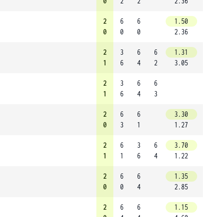
0
2
2
2.36
2
6
6
1.50
0
0
0
2.36
2
3
6
6
1.31
1
6
4
2
3.05
2
3
6
6
1
6
4
3
2
6
6
3.30
0
3
1
1.27
2
6
3
6
3.70
1
1
6
4
1.22
2
6
6
1.35
0
0
4
2.85
2
6
6
1.15