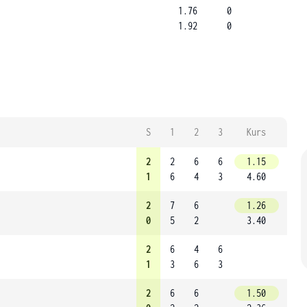
1.76
0
1.92
0
S
1
2
3
Kurs
2
2
6
6
1.15
1
6
4
3
4.60
2
7
6
1.26
0
5
2
3.40
2
6
4
6
1
3
6
3
2
6
6
1.50