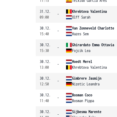
11:15
Teixido Garcia Ares
31.12.
Khrebtova Valentina
-
09:00
Olff Sarah
30.12.
Van Zonneveld Charlotte
-
15:40
Hazes Sem
30.12.
Ghirardato Emma Ottavia
-
15:30
Fojcik Lea
30.12.
Hoedt Merel
-
13:00
Khrebtova Valentina
30.12.
Gimbrere Jasmijn
-
12:50
Nizetic Leandra
30.12.
Bosman Coco
-
11:40
Bosman Pippa
30.12.
Sijbesma Marente
-