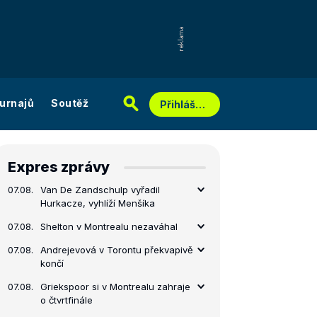
urnajů
Soutěž
Přihlášení
Expres zprávy
07.08.
Van De Zandschulp vyřadil
Hurkacze, vyhlíží Menšíka
07.08.
Shelton v Montrealu nezaváhal
07.08.
Andrejevová v Torontu překvapivě
končí
07.08.
Griekspoor si v Montrealu zahraje
o čtvrtfinále