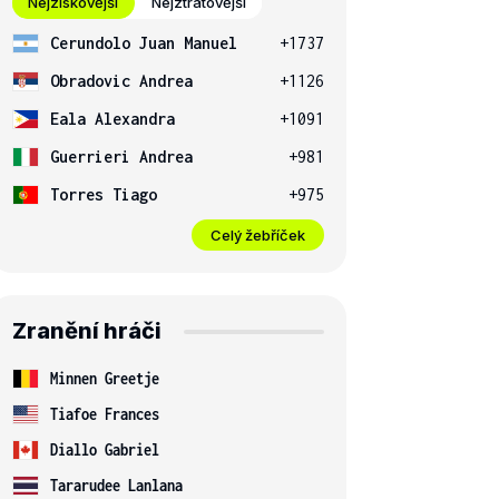
Nejziskovější
Nejztrátovější
Cerundolo Juan Manuel
+1737
Obradovic Andrea
+1126
Eala Alexandra
+1091
Guerrieri Andrea
+981
Torres Tiago
+975
Celý žebříček
Zranění hráči
Minnen Greetje
Tiafoe Frances
Diallo Gabriel
Tararudee Lanlana