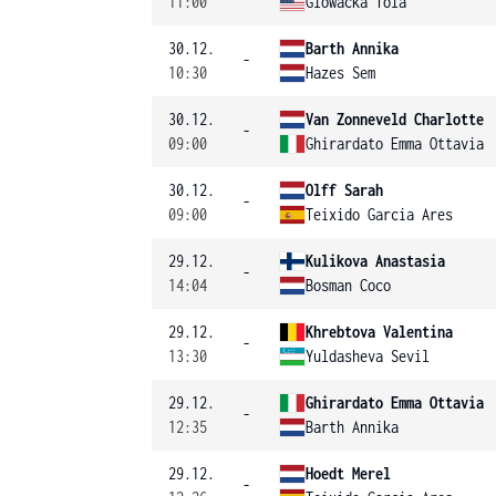
11:00
Glowacka Tola
30.12.
Barth Annika
-
10:30
Hazes Sem
30.12.
Van Zonneveld Charlotte
-
09:00
Ghirardato Emma Ottavia
30.12.
Olff Sarah
-
09:00
Teixido Garcia Ares
29.12.
Kulikova Anastasia
-
14:04
Bosman Coco
29.12.
Khrebtova Valentina
-
13:30
Yuldasheva Sevil
29.12.
Ghirardato Emma Ottavia
-
12:35
Barth Annika
29.12.
Hoedt Merel
-